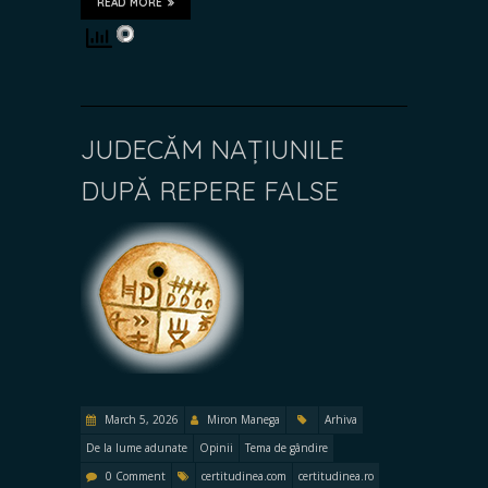
READ MORE
JUDECĂM NAȚIUNILE
DUPĂ REPERE FALSE
March 5, 2026
Miron Manega
Arhiva
De la lume adunate
Opinii
Tema de gândire
0 Comment
certitudinea.com
certitudinea.ro