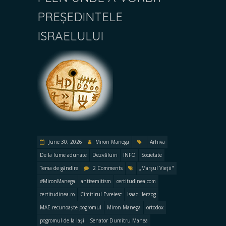
PREȘEDINTELE
ISRAELULUI
June 30, 2026
Miron Manega
Arhiva
De la lume adunate
Dezvăluiri
INFO
Societate
Tema de gândire
2 Comments
„Marşul Vieţii"
#MironManega
antisemitism
certitudinea.com
certitudinea.ro
Cimitirul Evreiesc
Isaac Herzog
MAE recunoaște pogromul
Miron Manega
ortodox
pogromul de la Iași
Senator Dumitru Manea