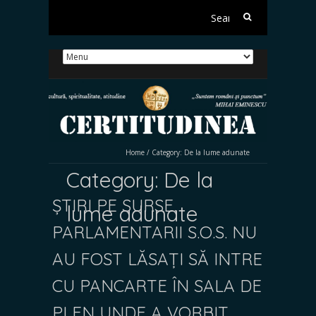
Search
for:
Home
/
Category:
De la lume adunate
Category:
De la
ȘTIRI PE SURSE.
lume adunate
PARLAMENTARII S.O.S. NU
AU FOST LĂSAȚI SĂ INTRE
CU PANCARTE ÎN SALA DE
PLEN UNDE A VORBIT