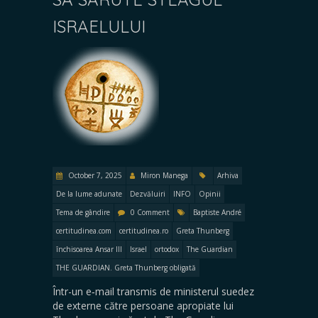
ISRAELULUI
October 7, 2025
Miron Manega
Arhiva
De la lume adunate
Dezvăluiri
INFO
Opinii
Tema de gândire
0 Comment
Baptiste André
certitudinea.com
certitudinea.ro
Greta Thunberg
închisoarea Ansar III
Israel
ortodox
The Guardian
THE GUARDIAN. Greta Thunberg obligată
Într-un e‑mail transmis de ministerul suedez
de externe către persoane apropiate lui