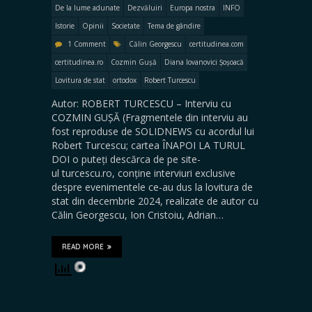
De la lume adunate
Dezvăluiri
Europa nostra
INFO
Istorie
Opinii
Societate
Tema de gândire
1 Comment
Călin Georgescu
certitudinea.com
certitudinea.ro
Cozmin Gușă
Diana Iovanovici Șoșoacă
Lovitura de stat
ortodox
Robert Turcescu
Autor: ROBERT TURCESCU – Interviu cu
COZMIN GUȘĂ (Fragmentele din interviu au
fost reproduse de SOLIDNEWS cu acordul lui
Robert Turcescu; cartea ÎNAPOI LA TURUL
DOI o puteți descărca de pe site-
ul turcescu.ro, conține interviuri exclusive
despre evenimentele ce-au dus la lovitura de
stat din decembrie 2024, realizate de autor cu
Călin Georgescu, Ion Cristoiu, Adrian…
READ MORE