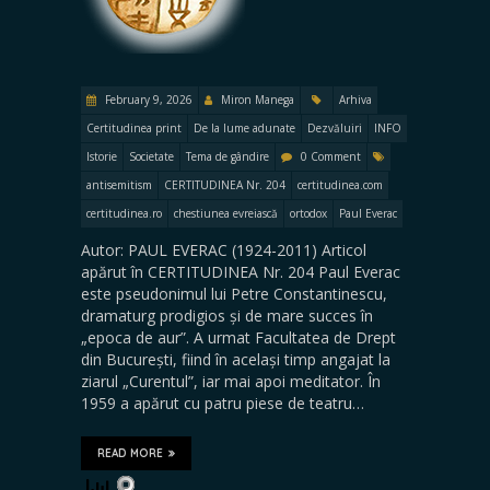
February 9, 2026
Miron Manega
Arhiva
Certitudinea print
De la lume adunate
Dezvăluiri
INFO
Istorie
Societate
Tema de gândire
0 Comment
antisemitism
CERTITUDINEA Nr. 204
certitudinea.com
certitudinea.ro
chestiunea evreiască
ortodox
Paul Everac
Autor: PAUL EVERAC (1924-2011) Articol
apărut în CERTITUDINEA Nr. 204 Paul Everac
este pseudonimul lui Petre Constantinescu,
dramaturg prodigios și de mare succes în
„epoca de aur”. A urmat Facultatea de Drept
din București, fiind în același timp angajat la
ziarul „Curentul”, iar mai apoi meditator. În
1959 a apărut cu patru piese de teatru…
READ MORE