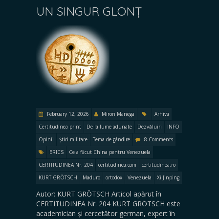
UN SINGUR GLONȚ
February 12, 2026
Miron Manega
Arhiva
Certitudinea print
De la lume adunate
Dezvăluiri
INFO
Opinii
Știri militare
Tema de gândire
8 Comments
BRICS
Ce a făcut China pentru Venezuela
CERTITUDINEA Nr. 204
certitudinea.com
certitudinea.ro
KURT GRÖTSCH
Maduro
ortodox
Venezuela
Xi Jinping
Autor: KURT GRÖTSCH Articol apărut în
CERTITUDINEA Nr. 204 KURT GRÖTSCH este
academician și cercetător german, expert în