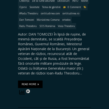
Credință
De la lume adunate
Dezvăluiri
INFO
Istorie
Opinii
Societate
Tema de gândire
0 Comment
#Radu Theodoru
certitudinea.com
certitudinea.ro
Dan Tomozei
Mănăstirea Comana
ortodox
Radu Theodoru
SOS România
Voica Theodoru
Autor: DAN TOMOZEI În lipsă de rușine, de
minimă demnitate, se scaldă Președinția
României, Guvernul României, Ministerul
Apărării Naționale de la București. Un general
veteran de război, recunoscut atât de
Occident, cât și de Rusia, a fost înmormântat
fără onorurile militare prevăzute de lege.
Odată cu înălțarea Generalului maior (rtr.)
veteran de război Ioan-Radu Theodoru…
READ MORE