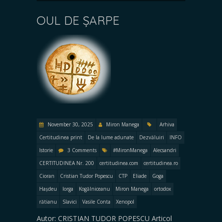
OUL DE ȘARPE
November 30, 2025
Miron Manega
Arhiva
Certitudinea print
De la lume adunate
Dezvăluiri
INFO
Istorie
3 Comments
#MironManega
Alecsandri
CERTITUDINEA Nr. 200
certitudinea.com
certitudinea.ro
Cioran
Cristian Tudor Popescu
CTP
Eliade
Goga
Hașdeu
Iorga
Kogălniceanu
Miron Manega
ortodox
rătianu
Slavici
Vasile Conta
Xenopol
Autor: CRISTIAN TUDOR POPESCU Articol