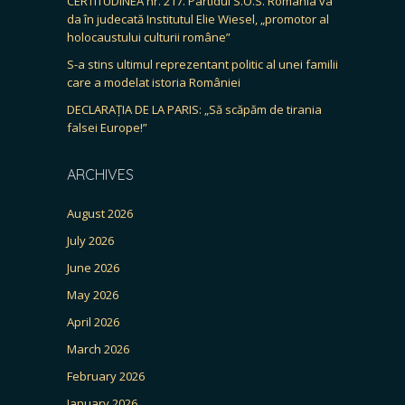
CERTITUDINEA nr. 217. Partidul S.O.S. România va
da în judecată Institutul Elie Wiesel, „promotor al
holocaustului culturii române”
S-a stins ultimul reprezentant politic al unei familii
care a modelat istoria României
DECLARAȚIA DE LA PARIS: „Să scăpăm de tirania
falsei Europe!”
ARCHIVES
August 2026
July 2026
June 2026
May 2026
April 2026
March 2026
February 2026
January 2026