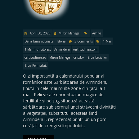
April 30, 2026
Miron Manega
Arhiva
De la lume adunate
Istorie
3 Comments
1 Mai
1 Mai muncitoresc
Armindeni
certitudinea.com
certitudinea.ro
Miron Manega
ortodox
Ziua bețivilor
Ziua Pelinului.
O zi importantă a calendarului popular al
românilor este Sărbătoarea de Armindeni,
ținută în cele mai multe zone din țară la 1
mai. Relicve ale unor ritualuri magice de
fertilitate și belșug situează această
sărbătoare sub semnul unei străvechi divinități
a vegetației, substitutul acesteia fiind
Armindenul, reprezentat printr-un un pom
curățat de crengi și împodobit…