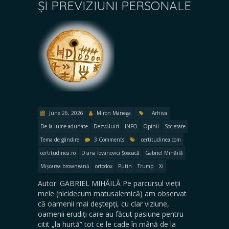
ȘI PREVIZIUNI PERSONALE
June 26, 2026
Miron Manega
Arhiva
De la lume adunate
Dezvăluiri
INFO
Opinii
Societate
Tema de gândire
3 Comments
certitudinea.com
certitudinea.ro
Diana Iovanovici Șoșoacă
Gabriel Mihăilă
Mișcarea browneană
ortodox
Putin
Trump
Xi
Autor: GABRIEL MIHĂILĂ Pe parcursul vieții
mele (nicidecum matusalemică) am observat
că oamenii mai deștepți, cu clar viziune,
oamenii erudiți care au făcut pasiune pentru
citit „la hurtă” tot ce le cade în mână de la