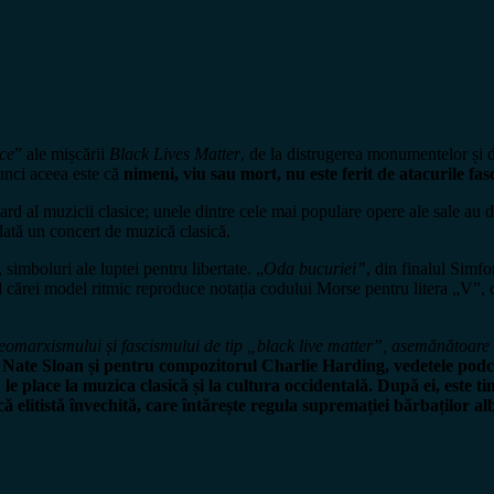
ce
” ale mișcării
Black Lives Matter
, de la distrugerea monumentelor și de
tunci aceea este că
nimeni, viu sau mort, nu este ferit de atacurile fas
rd al muzicii clasice; unele dintre cele mai populare opere ale sale au d
odată un concert de muzică clasică.
simboluri ale luptei pentru libertate. „
Oda bucuriei”
, din finalul Simfo
l cărei model ritmic reproduce notația codului Morse pentru litera „V”, c
 neomarxismului și fascismului de tip „black live matter”, asemănătoar
Nate Sloan și pentru compozitorul Charlie Harding, vedetele pod
 le place la muzica clasică și la cultura occidentală. După ei, est
 elitistă învechită, care întărește regula supremației bărbaților albi 