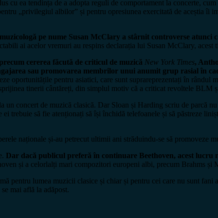
us cu ea tendința de a adopta reguli de comportament la concerte, cum ar 
entru „privilegiul albilor” și pentru opresiunea exercitată de aceștia îi
o muzicologă pe nume Susan McClary a stârnit controverse atunci câ
ctabili ai acelor vremuri au respins declarația lui Susan McClary, acest 
 precum cererea făcută de criticul de muzică
New York Times
, Anth
ajarea sau promovarea membrilor unui anumit grup rasial în cadru
iteze oportunitățile pentru asiatici, care sunt suprareprezentați în rândul 
 sprijinea tinerii cântăreți, din simplul motiv că a criticat revoltele BLM 
la un concert de muzică clasică. Dar Sloan și Harding scriu de parcă nu ar
i trebuie să fie atenționați să își închidă telefoanele și să păstreze linișt
perele naționale și-au petrecut ultimii ani străduindu-se să promoveze mu
e.
Dar dacă publicul preferă în continuare Beethoven, acest lucru 
thoven și a celorlalți mari compozitori europeni albi, precum Brahms și
ă pentru lumea muzicii clasice și chiar și pentru cei care nu sunt fani ai
se mai află la adăpost.