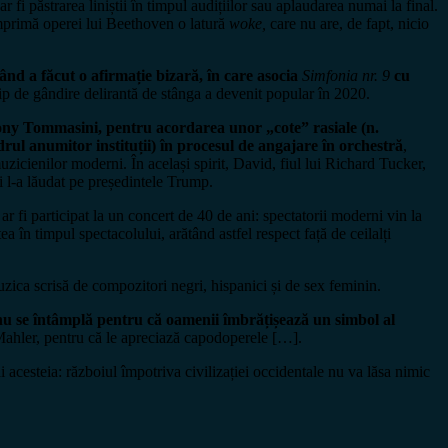
fi păstrarea liniștii în timpul audițiilor sau aplaudarea numai la final.
 imprimă operei lui Beethoven o latură
woke,
care nu are, de fapt, nicio
nd a făcut o afirmație bizară, în care asocia
Simfonia nr. 9
cu
tip de gândire delirantă de stânga a devenit popular în 2020.
ony Tommasini, pentru acordarea unor „cote” rasiale (n.
l anumitor instituții) în procesul de angajare în orchestră
,
muzicienilor moderni. În același spirit, David, fiul lui Richard Tucker,
și l-a lăudat pe președintele Trump.
 fi participat la un concert de 40 de ani: spectatorii moderni vin la
ea în timpul spectacolului, arătând astfel respect față de ceilalți
zica scrisă de compozitori negri, hispanici și de sex feminin.
nu se întâmplă pentru că oamenii îmbrățișează un simbol al
 Mahler, pentru că le apreciază capodoperele […].
 acesteia: războiul împotriva civilizației occidentale nu va lăsa nimic