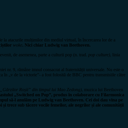
 la atacurile mulțimilor din mediul virtual, în încercarea lor de a
ciștilor
woke
. Nici chiar Ludwig van Beethoven.
evenit, de asemenea, parte a culturii pop (n. trad.
pop culture)
, linia
niei nr. 9, rămâne imnul consacrat al fraternității universale. Nu este o
a în „v de la victorie”- a fost folosită de BBC pentru transmisiile către
e „Gărzilor Roșii” din timpul lui Mao Zedong)
, muzica lui Beethoven
castului „Switched on Pop”, produs în colaborare cu Filarmonica
e timpul să-l anulăm pe Ludwig van Beethoven. Cei doi dau vina pe
și trece sub tăcere vocile femeilor, ale negrilor și ale comunității