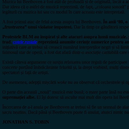
Muzica lui Beethoven a fost atât de profundă și de originală, încât a ad
Dar ideea că o astfel de muzică reprezintă, de fapt, „coloana sonoră” p
legătură cu muzica lui sau cu modul în care aceasta este interpretată.
A fost primul atac de felul acesta asupra lui Beethoven.
În anii ‘80, 
„frustrarea” unui violator impotent.
Dar în timp ce gânditorii respe
Protestele BLM au inspirat și alte atacuri asupra lumii muzicale,
trad.
cotele rasiale
reprezintă anumite cerințe numerice pentru ang
inițiativă care ar trebui să crească numărul interpreților negri și să lim
faimosul star de operă, a fost dat afară dintr-o asociație caritabilă care
Există câteva argumente ce susțin relaxarea unor reguli de participare 
concerte purtând îmbrăcăminte felurită și, la drept vorbind, mulți dintre e
spectatori și față de artiști.
De asemenea, adepții mișcării
woke
nu au observat că orchestrele și o
O parte din această „nouă” muzică este bună; o mare parte însă nu est
supremației albe.
Ei își doresc să asculte mai mult din opera lui Bee
Încercarea de a-l anula pe Beethoven ar trebui să fie un semnal de alarm
sacru neatins. Dacă până și Beethoven poate fi anulat, atunci nimic nu 
JONATHAN S. TOBIN