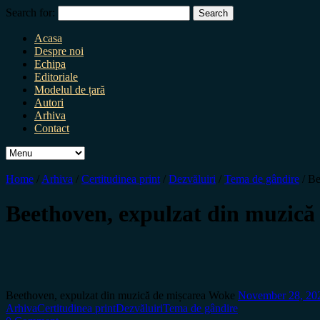
Search for:
Acasa
Despre noi
Echipa
Editoriale
Modelul de țară
Autori
Arhiva
Contact
Home
/
Arhiva
/
Certitudinea print
/
Dezvăluiri
/
Tema de gândire
/
Be
Beethoven, expulzat din muzică
Beethoven, expulzat din muzică de mișcarea Woke
November 28, 2
Arhiva
Certitudinea print
Dezvăluiri
Tema de gândire