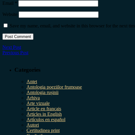
Email
*
Website
Save my name, email, and website in this browser for the next ti
Next Post
Previous Post
Categories
Antet
Antologia poeziilor frumoase
Antologia rușinii
Arhiva
Arte vizuale
Article en français
Articles in English
Artículos en español
Autori
Certitudinea print