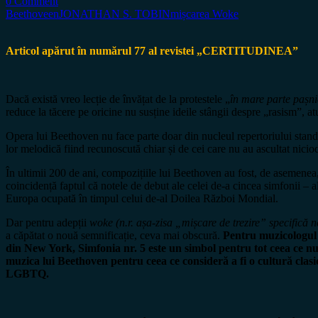
0 Comment
Beethoveen
JONATHAN S. TOBIN
mișcarea Woke
Articol apărut în numărul 77 al revistei „CERTITUDINEA”
Dacă există vreo lecție de învățat de la protestele „
în mare parte pașni
reduce la tăcere pe oricine nu susține ideile stângii despre „rasism”, a
Opera lui Beethoven nu face parte doar din nucleul repertoriului standa
lor melodică fiind recunoscută chiar și de cei care nu au ascultat nici
În ultimii 200 de ani, compozițiile lui Beethoven au fost, de asemenea, 
coincidență faptul că notele de debut ale celei de-a cincea simfonii – a
Europa ocupată în timpul celui de-al Doilea Război Mondial.
Dar pentru adepții
woke (n.r. așa-zisa „mișcare de trezire” specifică
a căpătat o nouă semnificație, ceva mai obscură.
Pentru muzicologul 
din New York, Simfonia nr. 5 este un simbol pentru tot ceea ce nu
muzica lui Beethoven pentru ceea ce consideră a fi o cultură clasică
LGBTQ.