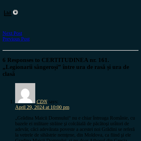
Next Post
Previous Post
6 Responses to CERTITUDINEA nr. 161.
„Legionarii sângeroși” între ura de rasă și ura de
clasă
CDN
says:
April 29, 2024 at 10:00 pm
„Grădina Maicii Domnului“ nu e chiar întreaga Românie, cu
bazele ei militare străine şi colcăială de păcătoşi urâtori de
adevăr, căci adevărata poveste a acestei noi Grădini se referă
la vetrele de sihăstrie nemţene, din Moldova, ca fiind şi ele
Gradina Maicii Domnului, şi nu doar Athosul din Grecia.