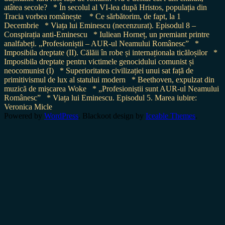
atâtea secole?
* În secolul al VI-lea după Hristos, populația din
Tracia vorbea românește
* Ce sărbătorim, de fapt, la 1
Decembrie
* Viața lui Eminescu (necenzurat). Episodul 8 –
Conspirația anti-Eminescu
* Iuliean Horneț, un premiant printre
analfabeți. „Profesioniștii – AUR-ul Neamului Românesc”
*
Imposibila dreptate (II). Călăii în robe și internaționala ticăloșilor
*
Imposibila dreptate pentru victimele genocidului comunist și
neocomunist (I)
* Superioritatea civilizației unui sat față de
primitivismul de lux al statului modern
* Beethoven, expulzat din
muzică de mișcarea Woke
* „Profesioniștii sunt AUR-ul Neamului
Românesc”
* Viața lui Eminescu. Episodul 5. Marea iubire:
Veronica Micle
Powered by
WordPress
. Blackoot design by
Iceable Themes
.