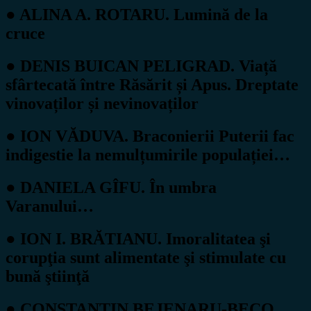
● ALINA A. ROTARU. Lumină de la
cruce
● DENIS BUICAN PELIGRAD. Viață
sfârtecată între Răsărit și Apus. Dreptate
vinovaților și nevinovaților
● ION VĂDUVA. Braconierii Puterii fac
indigestie la nemulțumirile populației…
● DANIELA GÎFU. În umbra
Varanului…
● ION I. BRĂTIANU. Imoralitatea şi
corupţia sunt alimentate şi stimulate cu
bună ştiinţă
● CONSTANTIN BEJENARU-BECO.