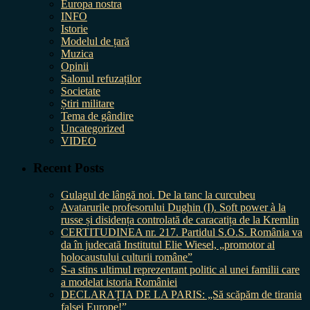
Europa nostra
INFO
Istorie
Modelul de țară
Muzica
Opinii
Salonul refuzaților
Societate
Știri militare
Tema de gândire
Uncategorized
VIDEO
Recent Posts
Gulagul de lângă noi. De la tanc la curcubeu
Avatarurile profesorului Dughin (I). Soft power à la
russe și disidența controlată de caracatița de la Kremlin
CERTITUDINEA nr. 217. Partidul S.O.S. România va
da în judecată Institutul Elie Wiesel, „promotor al
holocaustului culturii române”
S-a stins ultimul reprezentant politic al unei familii care
a modelat istoria României
DECLARAȚIA DE LA PARIS: „Să scăpăm de tirania
falsei Europe!”