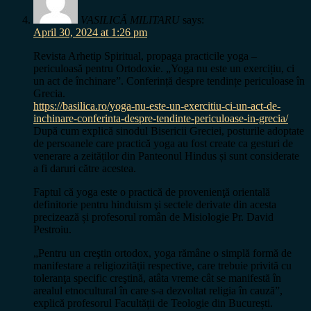
VASILICĂ MILITARU
says:
April 30, 2024 at 1:26 pm
Revista Arhetip Spiritual, propaga practicile yoga –
periculoasă pentru Ortodoxie. „Yoga nu este un exercițiu, ci
un act de închinare”. Conferință despre tendințe periculoase în
Grecia.
https://basilica.ro/yoga-nu-este-un-exercitiu-ci-un-act-de-
inchinare-conferinta-despre-tendinte-periculoase-in-grecia/
După cum explică sinodul Bisericii Greciei, posturile adoptate
de persoanele care practică yoga au fost create ca gesturi de
venerare a zeităților din Panteonul Hindus și sunt considerate
a fi daruri către acestea.
Faptul că yoga este o practică de provenienţă orientală
definitorie pentru hinduism şi sectele derivate din acesta
precizează și profesorul român de Misiologie Pr. David
Pestroiu.
„Pentru un creştin ortodox, yoga rămâne o simplă formă de
manifestare a religiozităţii respective, care trebuie privită cu
toleranţa specific creştină, atâta vreme cât se manifestă în
arealul etnocultural în care s-a dezvoltat religia în cauză”,
explică profesorul Facultății de Teologie din București.