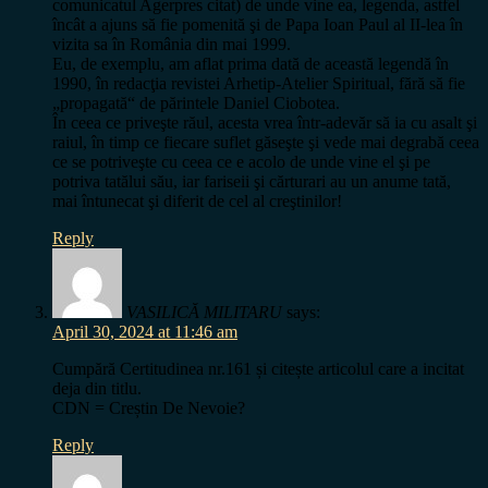
comunicatul Agerpres citat) de unde vine ea, legenda, astfel
încât a ajuns să fie pomenită şi de Papa Ioan Paul al II-lea în
vizita sa în România din mai 1999.
Eu, de exemplu, am aflat prima dată de această legendă în
1990, în redacţia revistei Arhetip-Atelier Spiritual, fără să fie
„propagată“ de părintele Daniel Ciobotea.
În ceea ce priveşte răul, acesta vrea într-adevăr să ia cu asalt şi
raiul, în timp ce fiecare suflet găseşte şi vede mai degrabă ceea
ce se potriveşte cu ceea ce e acolo de unde vine el şi pe
potriva tatălui său, iar fariseii şi cărturari au un anume tată,
mai întunecat şi diferit de cel al creştinilor!
Reply
VASILICĂ MILITARU
says:
April 30, 2024 at 11:46 am
Cumpără Certitudinea nr.161 și citește articolul care a incitat
deja din titlu.
CDN = Creștin De Nevoie?
Reply