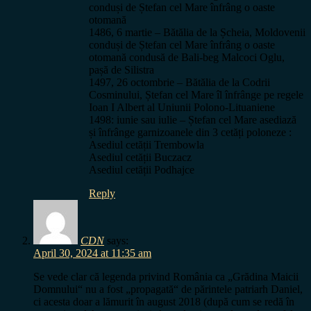
conduși de Ștefan cel Mare înfrâng o oaste
otomană
1486, 6 martie – Bătălia de la Șcheia, Moldovenii
conduși de Ștefan cel Mare înfrâng o oaste
otomană condusă de Bali-beg Malcoci Oglu,
pașă de Silistra
1497, 26 octombrie – Bătălia de la Codrii
Cosminului, Ștefan cel Mare îl înfrânge pe regele
Ioan I Albert al Uniunii Polono-Lituaniene
1498: iunie sau iulie – Ștefan cel Mare asediază
și înfrânge garnizoanele din 3 cetăți poloneze :
Asediul cetății Trembowla
Asediul cetății Buczacz
Asediul cetății Podhajce
Reply
CDN
says:
April 30, 2024 at 11:35 am
Se vede clar că legenda privind România ca „Grădina Maicii
Domnului“ nu a fost „propagată“ de părintele patriarh Daniel,
ci acesta doar a lămurit în august 2018 (după cum se redă în