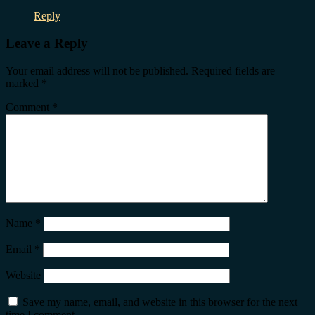
Reply
Leave a Reply
Your email address will not be published.
Required fields are
marked
*
Comment
*
Name
*
Email
*
Website
Save my name, email, and website in this browser for the next
time I comment.