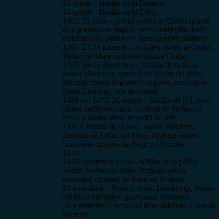
12 aprilie – Bătălia de la Doljești
14 aprilie – Bătălia de la Orbic
1462, 22 iunie – primul asediu al Chiliei apărată
de o garnizoană ungară, prima luptă (din două)
pierdută a lui Ștefan cel Mare (potrivit tradiției)
1465, 23-25 ianuarie – al doilea asediu al Chiliei,
Ștefan cel Mare cucerește cetatea Chiliei.
1467, 14-15 decembrie – Bătălia de la Baia,
oastea Moldovei, condusă de Ștefan cel Mare,
înfrânge oastea Regatului Ungariei, condusă de
Matia Corvinul, care se retrage
1469 sau 1470, 20 august – Bătălia de la Lipnic,
oastea moldovenească, condusă de Ștefan cel
Mare, a învins tătarii Hoardei de Aur
1471 – Bătălia de la Soci, oastea Moldovei,
condusă de Ștefan cel Mare, înfrânge oastea
munteană condusă de Radu cel Frumos
1473:
18-20 noiembrie 1473 – Bătălia de la pârâul
Vodna, Ștefan cel Mare, înfrânge oastea
munteană condusă de Radu cel Frumos
24 noiembrie – Asediul cetății Dâmbovița, Ștefan
cel Mare înfrânge o garnizoană munteană
28 noiembrie – Ștefan cel Mare înfrânge o armată
otomană