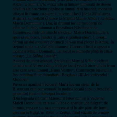
Astfel, la anul 1476, «văzându-și liniștea tulburată de desele
năvăliri ale hoardelor păgâne și rămași fără biserică, monahii
sihaștri în frunte cu starețul, cuviosul Iosif [de la Mănăstirea
Bistrița], au hotărât să plece la Sfântul Munte Athos („Grădina
Maicii Domnului“). Dar, în drumul lor au fost opriți de
arătarea în chip minunat a Preasfintei Născătoare de
Dumnezeu dintr-un trunchi de stejar. Maica Domnului le-a
spus să nu plece, fiindcă și „aici e grădina mea“. Cuvioșii
părinți au dat ascultare poruncii și n-au mai plecat la Athos. În
stejarul unde s-a săvârșit minunea, Cuviosul Iosif a așezat o
icoană a Maicii Domnului, iar locul se numește până în zilele
noastre „La Sfânta Iconiță“.
Auzind de acest miracol, Ștefan cel Mare și Sfânt a ridicat
temelia unei biserici din piatră pe locul vechii biserici din lemn
arse care avea hramul „Buna Vestire“. Construcția bisericii a
fost continuată de domnitorul Bogdan al III-lea voievodul
Moldovei.
Povestea apariţiei Fecioarei Maria într-un stejar de la
Bisericani este consemnată în tradiţia locală şi pe o frescă din
paraclisul ridicat deasupra locului.»
(Din legenda ridicării Mănăstirii Bisericani şi a Vedeniei
Maicii Domnului, care s-a ivit ca o apariţie „de fulger“, de
lumină, ceea ce s-a mai consemnat şi în alte părţi ale lumii,
precum în Egipt, în 1968, la Zeitun, fiind văzută de o mare