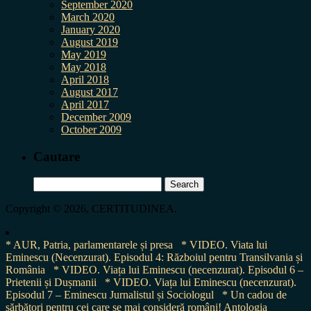
September 2020
March 2020
January 2020
August 2019
May 2019
May 2018
April 2018
August 2017
April 2017
December 2009
October 2009
Cautare
Search
for:
Copyright © 2026, CERTITUDINEA.
* AUR, Patria, parlamentarele și presa
* VIDEO. Viata lui
Eminescu (Necenzurat). Episodul 4: Războiul pentru Transilvania și
România
* VIDEO. Viața lui Eminescu (necenzurat). Episodul 6 –
Prietenii și Dușmanii
* VIDEO. Viața lui Eminescu (necenzurat).
Episodul 7 – Eminescu Jurnalistul și Sociologul
* Un cadou de
sărbători pentru cei care se mai consideră români! Antologia