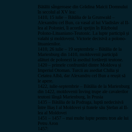
Bătălii sângeroase din Grădina Maicii Domnului
în secolul al XV lea:
1410, 15 iulie – Bătălia de la Grunwald –
Alexandru cel Bun, ca vasal al lui Vladislav al II-
lea al Poloniei, îi acordă sprijin în Războiul
Polono-Lituaniano-Teutonic. La lupte participă și
valahi și moldoveni. Victorie decisivă a polono-
lituanienilor.
1410, 26 iulie – 19 septembrie – Bătălia de la
Marienburg din 1410, moldovenii participă
alături de polonezi la asediul fortăreții teutone.
1420 – primele confruntări dintre Moldova și
Imperiul Otoman. Turcii au asediat Chilia și
Cetatea Albă, dar Alexandru cel Bun a reușit să
le apere.
1422, iulie-septembrie – Bătălia de la Marienburg
din 1422, moldovenii înving trupe ale cavalerilor
teutoni lângă Marienburg, în Prusia
1435 – Bătălia de la Podraga, luptă nedecisivă
între Iliaș I al Moldovei și fratele său Ștefan al II-
lea al Moldovei
1451 – 1457 – mai multe lupte pentru tron ale lui
Petru Aron
1457: