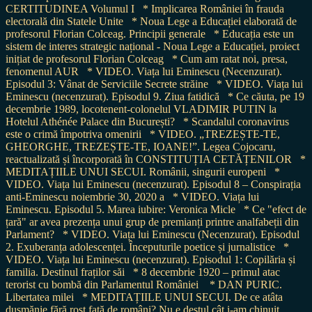
CERTITUDINEA Volumul I
* Implicarea României în frauda
electorală din Statele Unite
* Noua Lege a Educației elaborată de
profesorul Florian Colceag. Principii generale
* Educația este un
sistem de interes strategic național - Noua Lege a Educației, proiect
inițiat de profesorul Florian Colceag
* Cum am ratat noi, presa,
fenomenul AUR
* VIDEO. Viața lui Eminescu (Necenzurat).
Episodul 3: Vânat de Serviciile Secrete străine
* VIDEO. Viața lui
Eminescu (necenzurat). Episodul 9. Ziua fatidică
* Ce căuta, pe 19
decembrie 1989, locotenent-colonelul VLADIMIR PUTIN la
Hotelul Athénée Palace din București?
* Scandalul coronavirus
este o crimă împotriva omenirii
* VIDEO. „TREZEȘTE-TE,
GHEORGHE, TREZEȘTE-TE, IOANE!”. Legea Cojocaru,
reactualizată și încorporată în CONSTITUȚIA CETĂȚENILOR
*
MEDITAȚIILE UNUI SECUI. Românii, singurii europeni
*
VIDEO. Viața lui Eminescu (necenzurat). Episodul 8 – Conspirația
anti-Eminescu noiembrie 30, 2020 a
* VIDEO. Viața lui
Eminescu. Episodul 5. Marea iubire: Veronica Micle
* Ce "efect de
țară" ar avea prezența unui grup de premianți printre analfabeții din
Parlament?
* VIDEO. Viața lui Eminescu (Necenzurat). Episodul
2. Exuberanța adolescenței. Începuturile poetice și jurnalistice
*
VIDEO. Viața lui Eminescu (necenzurat). Episodul 1: Copilăria și
familia. Destinul fraților săi
* 8 decembrie 1920 – primul atac
terorist cu bombă din Parlamentul României
* DAN PURIC.
Libertatea milei
* MEDITAȚIILE UNUI SECUI. De ce atâta
dușmănie fără rost față de români? Nu e destul cât i-am chinuit,