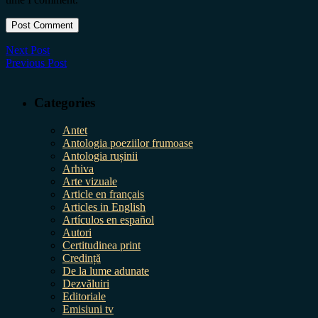
Next Post
Previous Post
Categories
Antet
Antologia poeziilor frumoase
Antologia rușinii
Arhiva
Arte vizuale
Article en français
Articles in English
Artículos en español
Autori
Certitudinea print
Credință
De la lume adunate
Dezvăluiri
Editoriale
Emisiuni tv