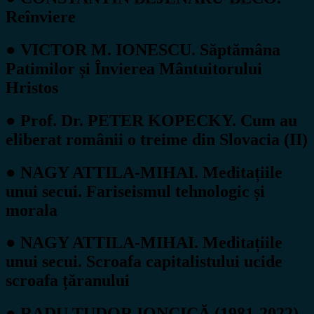
Reînviere
● VICTOR M. IONESCU. Săptămâna
Patimilor și Învierea Mântuitorului
Hristos
● Prof. Dr. PETER KOPECKY. Cum au
eliberat românii o treime din Slovacia (II)
● NAGY ATTILA-MIHAI. Meditațiile
unui secui. Fariseismul tehnologic și
morala
● NAGY ATTILA-MIHAI. Meditațiile
unui secui. Scroafa capitalistului ucide
scroafa țăranului
● RADU TUDOR IONCICĂ (1981-2022).