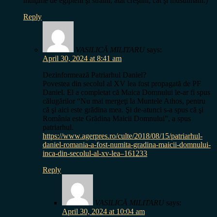
mulţime de egipteni şi străini, atât creştini, cât şi musulmani.)
Reply
VASILICĂ MILITARU
says:
April 30, 2024 at 8:41 am
Dezinformează Patriarhul Daniel?
Povestea din secolul al XV lea fost propagată de PF
Daniel. El a completat că Maica Domnului le-ar fi spus
călugărilor “Nu mai mergeţi la Muntele Athos, pentru
că şi aici este grădina mea. Şi de-atunci s-a spus că şi
România este Grădina Maicii Domnului”, a spus
patriarhul.
https://www.agerpres.ro/culte/2018/08/15/patriarhul-
daniel-romania-a-fost-numita-gradina-maicii-domnului-
inca-din-secolul-al-xv-lea–161233
Reply
VASILICĂ MILITARU
says:
April 30, 2024 at 10:04 am