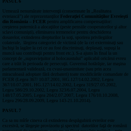
PASUL 6
Urmează nenumărate intervenţii (consemnate în „Realitatea
evreiască”) ale reprezentanţilor
Federaţiei Comunităţilor Evreieşti
din România – FCER
pentru amplificarea compensaţiilor:
creşterea puternică a alocaţiilor (peste pensiile cooperatorilor şi altor
sclavi comunişti), eliminarea termenelor pentru deschiderea
dosarelor, extinderea drepturilor la soţi, sporirea privilegiilor
colaterale, lărgirea categoriei de victimă (de la cei exterminaţi sau
închişi în lagăre la cei ce au fost discriminaţi, deplasaţi, supuşi la
muncă sau contribuţii pentru front etc.). S-a ajuns în final la un
concept de „supravieţuitor al holocaustului” aplicabil oricărui evreu
care a trăit în perioada de persecuţii. Guvernul hotărăşte, iar maşina
parlamentară validează, cu cvasi-unanimitate (sau prin acea
miraculoasă adoptare fără dezbateri) toate modificările comandate de
FCER (Legea 367/ 10.07.2001, HG.127/14.02.2002, Legea
367/10.07.2001, HG.127/14.02.2002, Legea 319/27.05.2002,
Legea 586/29.10.2002, Legea 323/6.07.2004, Legea
148/17.05.2005, Legea 204/2.07.2007, Legea 176/10.10.2008,
Legea 296/28.09.2009, Legea 143-21.10.2014).
PASUL 7
Ca sa nu mîrîe cineva că extinderea despăgubirii evreilor este
excesivă, se lărgeşte provizoriu şi spectrul datoriilor faţă de românii
persecutaţi de comunism, care nu au făcut puşcărie politică – prin