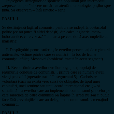
Înţelegerea strategiilor de spoliere a populimii prin intermediul
„reprezentanţilor” ei cere urmărirea atentă a cronologiei paşilor spre
ţintă. Să observăm – întîi sintetic – seria:
PASUL 1
Se desfiinţează lagărul comunist, pentru a se îndepărta obstacolul
politic (ce nu putea fi altfel depăşit) din calea ingineriei meta-
holocaustice, care vizează înaintarea pe cele două axe, împletite cu
măiestrie:
I.
Despăgubiri pentru suferinţele evreilor persecutaţi de regimurile
antisemite, victime printre care se numără – la loc de frunte –
comuniştii afiliaţi Moscovei (problemă tratată în acest segment)
II.
Reconstituirea averilor evreilor bogaţi, expropriaţi de
regimurile conduse de comunişti… printre care se numără evreii
vizaţi pe axul I (operaţie tratată în segmentul 5). Cadorisirea
voluntară (căci nu există vreo sursă de obligaţie, de tipul unei
capitulări, unei sentinţe sau unui acord internaţional etc. ) – şi
simultană – a evreilor care au implementat comunismul şi a celor pe
care sărăcirea de către comunişti i-a împins în Israel nu s-ar fi putut
face fără „revoluţiile” care au delegitimat comunismul… menajînd
comuniştii.
PASUL 2