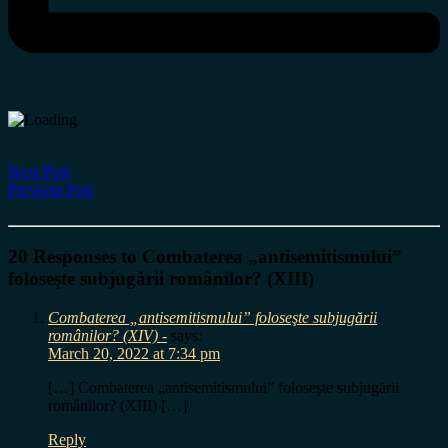
Next Post
Previous Post
20 Responses to Combaterea „antisemitismului”
foloseşte subjugării românilor? (XIII)
Combaterea „antisemitismului” foloseşte subjugării
românilor? (XIV) -
says:
March 20, 2022 at 7:34 pm
[…] Combaterea „antisemitismului” foloseşte subjugării
românilor? (XIII) […]
Reply