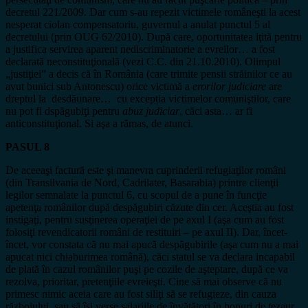
decretul 221/2009. Dar cum s-au repezit victimele româneşti la acest
nesperat ciolan compensatoriu, guvernul a anulat punctul 5 al
decretului (prin OUG 62/2010). După care, oportunitatea iţită pentru
a justifica servirea aparent nediscriminatorie a evreilor… a fost
declarată neconstituţională (vezi C.C. din 21.10.2010). Olimpul
„justiţiei” a decis că în România (care trimite pensii străinilor ce au
avut bunici sub Antonescu) orice victimă a
erorilor judiciare
are
dreptul la desdăunare… cu excepția victimelor comuniştilor, care
nu pot fi dspăgubiţi pentru
abuz judiciar
, căci asta… ar fi
anticonstituţional. Si aşa a rămas, de atunci.
PASUL 8
De aceeaşi factură este şi manevra cuprinderii refugiaţilor români
(din Transilvania de Nord, Cadrilater, Basarabia) printre clienţii
legilor semnalate la punctul 6, cu scopul de a pune în funcţie
apetenţa românilor după despăgubiri căzute din cer. Aceştia au fost
instigaţi, pentru susţinerea operaţiei de pe axul I (aşa cum au fost
folosiţi revendicatorii români de restituiri – pe axul II). Dar, încet-
încet, vor constata că nu mai apucă despăgubirile (aşa cum nu a mai
apucat nici chiaburimea română), căci statul se va declara incapabil
de plată în cazul românilor puşi pe cozile de aşteptare, după ce va
rezolva, prioritar, pretenţiile evreieşti. Cine să mai observe că nu
primesc nimic aceia care au fost siliţi să se refugieze, din cauza
războiului, sau să îşi verse salariile de învăţători în bonuri de tezaur