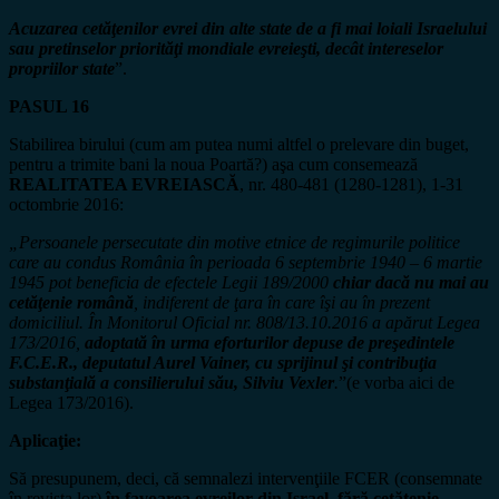
Acuzarea cetăţenilor evrei din alte state de a fi mai loiali Israelului
sau pretinselor priorităţi mondiale evreieşti, decât intereselor
propriilor state
”.
PASUL 16
Stabilirea birului (cum am putea numi altfel o prelevare din buget,
pentru a trimite bani la noua Poartă?) aşa cum consemează
REALITATEA EVREIASCĂ
, nr. 480-481 (1280-1281), 1-31
octombrie 2016:
„Persoanele persecutate din motive etnice de regimurile politice
care au condus România în perioada 6 septembrie 1940 – 6 martie
1945 pot beneficia de efectele Legii 189/2000
chiar dacă nu mai au
cetăţenie română
, indiferent de ţara în care îşi au în prezent
domiciliul. În Monitorul Oficial nr. 808/13.10.2016 a apărut Legea
173/2016,
adoptată în urma eforturilor depuse de preşedintele
F.C.E.R., deputatul Aurel Vainer, cu sprijinul şi contribuţia
substanţială a consilierului său, Silviu Vexler
.
”(e vorba aici de
Legea 173/2016).
Aplicaţie:
Să presupunem, deci, că semnalezi intervenţiile FCER (consemnate
în revista lor)
în favoarea evreilor din Israel, fără cetăţenie