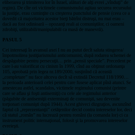
eliberarea şi trimiterea lor în Israel, alături de alţi evrei „vînduţi” de
regim). De cîte ori victimele comunismului agitau securea recursului
la justiţie, erau cuminţite cu creşterea punctului de pensie (ceea ce a
dovedit că majoritatea acestor bieţi bătrîni distruşi, nu mai erau –
dacă au fost odinioară – opozanţi reali ai comuniştilor, ci oameni
zdrobiţi, utilizabili/manipulabili ca masă de manevră).
PASUL 5
Cei interesaţi în avansul axei I nu au putut decît saluta stingerea/
împotmolirea justiţiarismului anticomunist, după rodarea schemei de
despăgubire pentru persecuţii… prin „pensii speciale”. Precedent pe
care l-au valorificat cu cinism în 1999, cînd au obţinut ordonanţa
105, aprobată prin legea nr.189/2000, susţinînd că această
„completare” nu face altceva decît să extindă Decretul 118/1990…
la perioada anterioară celei pentru care fusese aplicat pînă atunci. Se
amestecau astfel, scandalos, victimele regimului comunist (printre
care se aflau şi foşti antisemiţi) cu cele ale regimului anterior
(păgubite de antisemiţii exterminaţi de comunişti, sau devenite
torţionari comunişti după 1944). Acest ghiveci dizgraţios, ascunzînd
faptul că „reprezentanţii” cetăţenilor decid contra intereselor lor, deci
că statul „român” nu lucrează pentru români (la comanda lor) ci ca
instrument politic internaţional, folosit şi la promovarea intereselor
evreieşti.