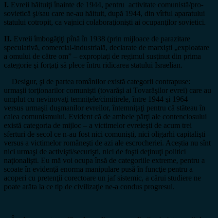
I.
Evreii hăituiţi înainte de 1944, pentru activitate comunistă/pro-
sovietică şi/sau care ne-au hăituit, după 1944, din vîrful aparatului
statului cotropit, ca vajnici colaboraţionişti ai ocupanţilor sovietici.
II.
Evreii îmbogăţiţi pînă în 1938 (prin mijloace de parazitare
speculativă, comercial-industrială, declarate de marxişti „exploatare
a omului de către om” – expropiaţi de regimul susţinut din prima
categorie şi forţaţi să plece întru ridicarea statului Israelian.
Desigur, şi de partea românilor există categorii contrapuse:
urmaşii torţionarilor comunişti (tovarăşi ai Tovarăşilor evrei) care au
umplut cu nevinovaţi temniţele/cimitirele, între 1944 şi 1964 –
versus urmaşii duşmanilor evreilor, întemniţaţi pentru că stăteau în
calea comunismului. Evident că de ambele părţi ale contenciosului
există categoria de mijloc – a victimelor evreieşti de acum trei
sferturi de secol ce n-au fost nici comunişti, nici oligarhi capitalişti –
versus a victimelor româneşti de azi ale escrocheriei. Aceștia nu sînt
nici urmaşi de activişti/securişti, nici de foşti deţinuţi politici
naţionalişti. Eu mă voi ocupa însă de categoriile extreme, pentru a
scoate în evidenţă enorma manipulare pusă în funcţie pentru a
acoperi cu pretenţii corectoare un jaf sistemic, a cărui studiere ne
poate arăta la ce tip de civilizaţie ne-a condus progresul.