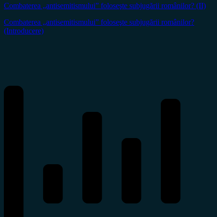
Combaterea „antisemitismului” foloseşte subjugării românilor? (II)
Combaterea „antisemitismului” foloseşte subjugării românilor?
(Introducere)