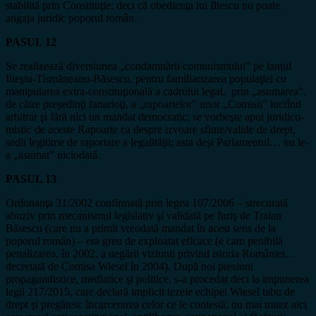
stabilită prin Constituţie; deci că obedienţa lui Iliescu nu poate
angaja juridic poporul român.
PASUL 12
Se realizează diversiunea „condamnării comunismului” pe lanţul
Ilieşiu-Tismăneanu-Băsescu, pentru familiarizarea populaţiei cu
manipularea extra-constituţională a cadrului legal, prin „asumarea”,
de către preşedinţi fanarioţi, a „rapoartelor” unor „Comisii” lucrînd
arbitrar şi fără nici un mandat democratic; se vorbeşte apoi juridico-
mistic de aceste Rapoarte ca despre izvoare sfinte/valide de drept,
sedii legitime de raportare a legalităţii; asta deşi Parlamentul… nu le-
a „asumat” niciodată.
PASUL 13
Ordonanţa 31/2002 confirmată prin legea 107/2006 – strecurată
abuziv prin mecanismul legislativ şi validată pe furiş de Traian
Băsescu (care nu a primit vreodată mandat în acest sens de la
poporul român) – era greu de exploatat eficace (e cam penibilă
penalizarea, în 2002, a negării viziunii privind istoria României…
decretată de Comisa Wiesel în 2004). După noi presiuni
propagandistice, mediatice şi politice, s-a procedat deci la impunerea
legii 217/2015, care declară implicit tezele echipei Wiesel tabu de
drept şi pregătesc încarcerarea celor ce le contestă; nu mai tratez aici