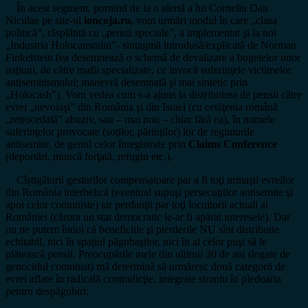
În acest segment, pornind de la o alertă a lui Corneliu Dan
Niculae pe site-ul
ioncoja.ro,
vom urmări modul în care „clasa
politică”, răsplătită cu „pensii speciale”, a implementat şi la noi
„Industria Holocaustului”- sintagmă introdusă/explicată de Norman
Finkelstein (ea desemnează o schemă de devalizare a bugetelor unor
naţiuni, de către mafii specializate, ce invocă suferinţele victimelor
antisemitismului; manevră desemnată şi mai sintetic prin
„Holocash”). Vom vedea cum s-a ajuns la distribuirea de pensii către
evrei „nevoiaşi” din România şi din Israel (cu cetăţenia română
„retrocedată” abuziv, sau – mai nou – chiar fără ea), în numele
suferinţelor provocate (soţilor, părinţilor) lor de regimurile
antisemite, de genul celor înregistrate prin
Claims Conference
(deportări, muncă forţată, refugiu etc.).
Cîştigătorii gesturilor compensatoare par a fi toţi urmaşii evreilor
din România interbelică (eventual supuşi persecuţiilor antisemite şi
apoi celor comuniste) iar perdanţii par toţi locuitorii actuali ai
României (cărora un stat democratic le-ar fi apărat interesele). Dar
nu ne putem îndoi că beneficiile şi pierderile NU sînt distribuite
echitabil, nici în spaţiul păgubaşilor, nici în al celor puşi să le
plătească pensii. Preocupările mele din ultimii 30 de ani (legate de
genocidul comunist) mă determină să urmăresc două categorii de
evrei aflate în radicală contradicţie, integrate straniu în pledoaria
pentru despăgubiri: