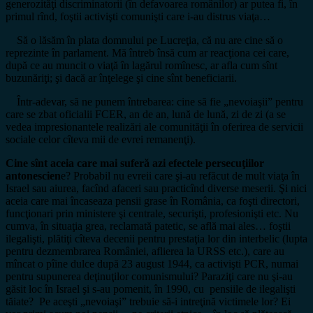
generozităţi discriminatorii (în defavoarea românilor) ar putea fi, în
primul rînd, foştii activişti comunişti care i-au distrus viaţa…
Să o lăsăm în plata domnului pe Lucreţia, că nu are cine să o
reprezinte în parlament. Mă întreb însă cum ar reacţiona cei care,
după ce au muncit o viaţă în lagărul romînesc, ar afla cum sînt
buzunăriţi; şi dacă ar înţelege şi cine sînt beneficiarii.
Într-adevar, să ne punem întrebarea: cine să fie „nevoiaşii” pentru
care se zbat oficialii FCER, an de an, lună de lună, zi de zi (a se
vedea impresionantele realizări ale comunităţii în oferirea de servicii
sociale celor cîteva mii de evrei remanenţi).
Cine sînt aceia care mai suferă azi efectele persecuţiilor
antonescien
e? Probabil nu evreii care şi-au refăcut de mult viaţa în
Israel sau aiurea, facînd afaceri sau practicînd diverse meserii. Şi nici
aceia care mai încaseaza pensii grase în România, ca foşti directori,
funcţionari prin ministere şi centrale, securişti, profesionişti etc. Nu
cumva, în situaţia grea, reclamată patetic, se află mai ales… foştii
ilegalişti, plătiţi cîteva decenii pentru prestaţia lor din interbelic (lupta
pentru dezmembrarea României, aflierea la URSS etc.), care au
mîncat o pîine dulce după 23 august 1944, ca activişti PCR, numai
pentru supunerea deţinuţilor comunismului? Paraziţi care nu şi-au
găsit loc în Israel şi s-au pomenit, în 1990, cu pensiile de ilegalişti
tăiate? Pe aceşti „nevoiaşi” trebuie să-i intreţină victimele lor? Ei