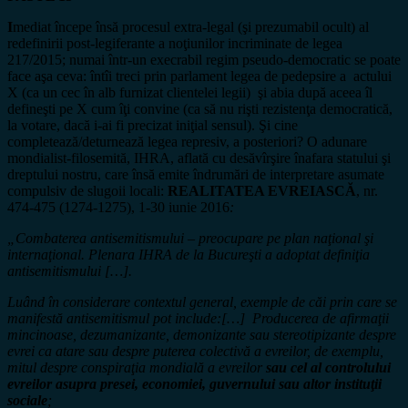
I
mediat începe însă procesul extra-legal (şi prezumabil ocult) al
redefinirii post-legiferante a noţiunilor incriminate de legea
217/2015; numai într-un execrabil regim pseudo-democratic se poate
face aşa ceva: întîi treci prin parlament legea de pedepsire a actului
X (ca un cec în alb furnizat clientelei legii) şi abia după aceea îl
defineşti pe X cum îţi convine (ca să nu rişti rezistenţa democratică,
la votare, dacă i-ai fi precizat iniţial sensul). Şi cine
completează/deturnează legea represiv, a posteriori? O adunare
mondialist-filosemită, IHRA, aflată cu desăvîrşire înafara statului şi
dreptului nostru, care însă emite îndrumări de interpretare asumate
compulsiv de slugoii locali:
REALITATEA EVREIASCĂ
, nr.
474-475 (1274-1275), 1-30 iunie 2016
:
„Combaterea antisemitismului – preocupare pe plan naţional şi
internaţional. Plenara IHRA de la Bucureşti a adoptat definiţia
antisemitismului […].
Luând în considerare contextul general, exemple de căi prin care se
manifestă antisemitismul pot include:[…] Producerea de afirmaţii
mincinoase, dezumanizante, demonizante sau stereotipizante despre
evrei ca atare sau despre puterea colectivă a evreilor, de exemplu,
mitul despre conspiraţia mondială a evreilor
sau cel al controlului
evreilor asupra presei, economiei, guvernului sau altor instituţii
sociale
;