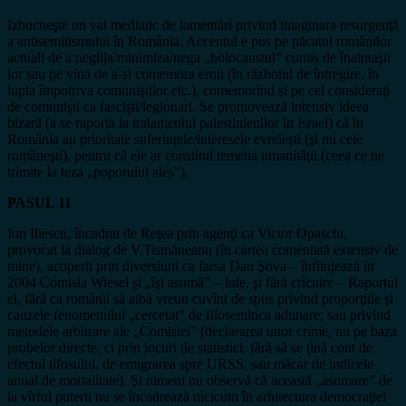
Izbucneşte un val mediatic de lamentări privind imaginara resurgenţă
a antisemitismului în România. Accentul e pus pe păcatul românilor
actuali de a neglija/minimiza/nega „holocaustul” comis de înaintaşii
lor sau pe vina de a-şi comemora eroii (în războiul de întregire, în
lupta împotriva comuniştilor etc.), comemorînd şi pe cei consideraţi
de comunişti ca fascişti/legionari. Se promovează intensiv ideea
bizară (a se raporta la tratamentul palestinienilor în Israel) că în
România au prioritate suferinţele/interesele evreieşti (şi nu cele
româneşti), pentru că ele ar constitui temelia umanităţii (ceea ce ne
trimite la teza „poporului ales”).
PASUL 11
Ion Iliescu, încadrat de Reţea prin agenţi ca Victor Opaschi,
provocat la dialog de V.Tismăneanu (în cartea comentată extensiv de
mine), acoperit prin diversiuni ca farsa Dan Şova – înfiinţează în
2004 Comisia Wiesel şi „îşi asumă” – iute, şi fără crîcnire – Raportul
ei, fără ca românii să aibă vreun cuvînt de spus privind proporţiile şi
cauzele fenomenului „cercetat” de filosemitica adunare; sau privind
metodele arbitrare ale „Comisiei” (declararea unor crime, nu pe baza
probelor directe, ci prin jocuri de statistici, fără să se ţină cont de
efectul tifosului, de emigrarea spre URSS, sau măcar de indicele
anual de mortalitate). Şi nimeni nu observă că această „asumare” de
la vîrful puterii nu se încadrează nicicum în arhitectura democraţiei