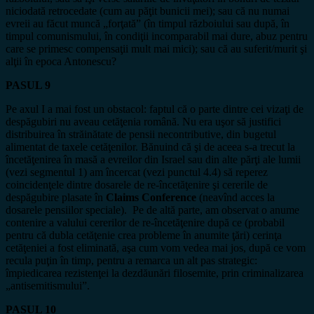
niciodată retrocedate (cum au păţit bunicii mei); sau că nu numai
evreii au făcut muncă „forţată” (în timpul războiului sau după, în
timpul comunismului, în condiţii incomparabil mai dure, abuz pentru
care se primesc compensaţii mult mai mici); sau că au suferit/murit şi
alţii în epoca Antonescu?
PASUL 9
Pe axul I a mai fost un obstacol: faptul că o parte dintre cei vizaţi de
despăgubiri nu aveau cetăţenia română. Nu era uşor să justifici
distribuirea în străinătate de pensii necontributive, din bugetul
alimentat de taxele cetăţenilor. Bănuind că şi de aceea s-a trecut la
încetăţenirea în masă a evreilor din Israel sau din alte părţi ale lumii
(vezi segmentul 1) am încercat (vezi punctul 4.4) să reperez
coincidenţele dintre dosarele de re-încetăţenire şi cererile de
despăgubire plasate în
Claims Conference
(neavînd acces la
dosarele pensiilor speciale). Pe de altă parte, am observat o anume
contenire a valului cererilor de re-încetăţenire după ce (probabil
pentru că dubla cetăţenie crea probleme în anumite ţări) cerinţa
cetăţeniei a fost eliminată, aşa cum vom vedea mai jos, după ce vom
recula puţin în timp, pentru a remarca un alt pas strategic:
împiedicarea rezistenţei la dezdăunări filosemite, prin criminalizarea
„antisemitismului”.
PASUL 10