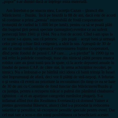
„popor” s-ar dumiri dacă ar înţelege miza materială.
Am întrebat-o pe soacra mea, Lucreţia Cazan – ţărancă din
Mărăcineni – Buzău, încă pe brazdă la 88 de ani, dacă este de acord
să continue a primi „pensia” mizerabilă de fostă cooperatoare
(rotunjită de curînd la 1.000 lei pe lună), pentru ca să se poată plăti
din bugetul ţării pensii speciale (urmaşilor) evreilor ce au suferit
persecuţii între 1941 şi 1944. Nu a fost de acord. Cînd i-am spus la
ce sume s-a ajuns, sau că primesc – pin poştă – aceşti bani şi urmaşii
celor plecaţi (chiar fără cetăţenie), a sărit în sus. Aşteaptă de 30 de
ani ca statul român să oprească exterminarea foştilor cooperatori,
dînd peste fondul de pensii CAP care… „s-a pierdut” în 1990 (şi nu
mă refer la palidele contribuţii, trase din nimicul plătit pentru munca
robilor care au ţinut toată ţara în spate, ci la acele depuneri anuale în
fondul de pensii CAP, de către stat, în urma achiziţiilor recoltei, pe
nimic). Nu a îmbunat-o pe bătrînă nici ideea că banii trimişi în Israel
sînt împrumutaţi de afară, deci vor fi plătiţi de stră-nepoţi. A înfuriat-
o şi vestea că evreii au prioritate la reconstituiri (în timp ce ea se bate
de 30 de ani cu Comisiile de fond funciar din Mărăcineni/Buzău şi
cu justiţia, pentru a recupera măcar o palmă din pămîntul chiaburesc
(ghinion – ai ei au aparţinut categoriei rumînilor plugari). S-a
inflamat aflînd (tot din Realitatea Evreiască) că domnul Vainer a
pretins guvernului Băsescu, atunci cînd s-a procedat la reducerea
salariilor şi pensiilor, să excepteze pensiile speciale pentru evrei. Dar
cel mai tare a scos-o din minţi posibilitatea ca beneficiarii acestei