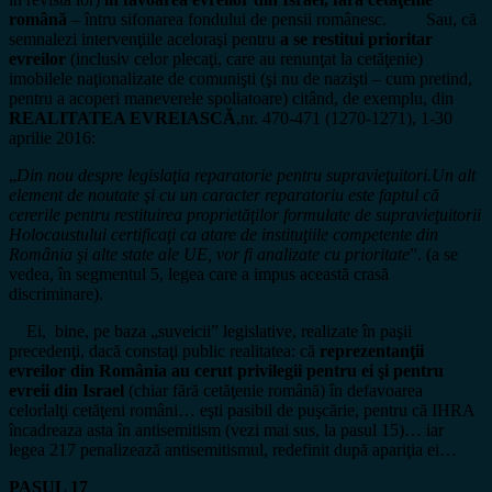
română
– întru sifonarea fondului de pensii românesc. Sau, că
semnalezi intervenţiile aceloraşi pentru
a se restitui prioritar
evreilor
(inclusiv celor plecaţi, care au renunţat la cetăţenie)
imobilele naţionalizate de comunişti (şi nu de nazişti – cum pretind,
pentru a acoperi maneverele spoliatoare) citând, de exemplu, din
REALITATEA EVREIASCĂ
,nr. 470-471 (1270-1271), 1-30
aprilie 2016:
„
Din nou despre legislaţia reparatorie pentru supravieţuitori.Un alt
element de noutate şi cu un caracter reparatoriu este faptul că
cererile pentru restituirea proprietăţilor formulate de supravieţuitorii
Holocaustului certificaţi ca atare de instituţiile competente din
România şi alte state ale UE, vor fi analizate cu prioritate
”. (a se
vedea, în segmentul 5, legea care a impus această crasă
discriminare).
Ei, bine, pe baza „suveicii” legislative, realizate în paşii
precedenţi, dacă constaţi public realitatea: că
reprezentanţii
evreilor din România au cerut privilegii pentru ei şi pentru
evreii din Israel
(chiar fără cetăţenie română) în defavoarea
celorlalţi cetăţeni români… eşti pasibil de puşcărie, pentru că IHRA
încadreaza asta în antisemitism (vezi mai sus, la pasul 15)… iar
legea 217 penalizează antisemitismul, redefinit după apariţia ei…
PASUL 17