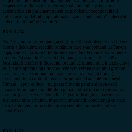
caracterul anticonstituţional, antilibertar, antinaţional al făcăturii
respective; subliniez doar deturnarea democraţiei, prin axarea
dezbaterilor din parlament numai pe problema excepţionalităţii
holocaustului, definiţia operaţională a „antisemitismului” – decretat
delictual – rămînînd în umbră.
PASUL 14
După ruşinoasa promulgare, acelaşi truc diversionist e folosit intens
pentru a delegitima reacţiile românilor care s-au pomenit iar într-un
lagăr, văduviţi brusc de drepturile elementare la opinie, exprimare şi
asociere (şi asta, după sacrificiul uman şi economic din 1989).
Susţinătorii legiferării filosemite pretind că nimeni nu a interzis cuiva
să îşi arate opoziţia faţă de vreo manevră evreiască (a unui grup de
evrei, mai mare sau mai mic, mai clar sau mai vag delimitat)
percepută drept contrară intereselor populaţiei actuale româneşti.
Nimeni – spun ei ritos – nu poate fi închis pentru altceva decît
negarea/diminuarea amplitudinii genocidului (românesc) împotriva
evreilor (ceea ce e deja stupefiant), pentru instigarea la crime sau
susţinerea unor criminali împotriva umanităţii, condamnaţi ca atare
de instanţe (deci prin rechizitorii şi sentinţe comuniste – altele
neexistînd).
PASUL 15