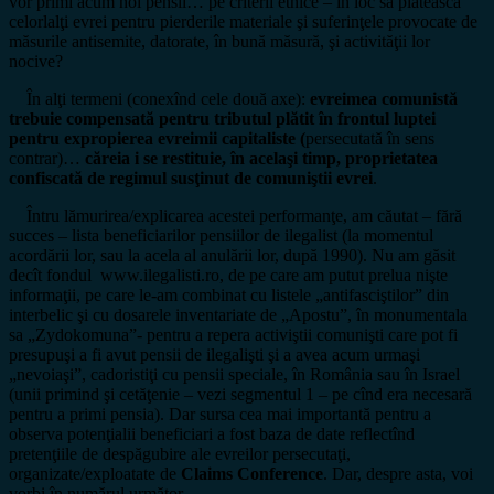
vor primi acum noi pensii… pe criterii etnice – în loc să plătească
celorlalţi evrei pentru pierderile materiale şi suferinţele provocate de
măsurile antisemite, datorate, în bună măsură, şi activităţii lor
nocive?
În alţi termeni (conexînd cele două axe):
evreimea comunistă
trebuie compensată pentru tributul plătit în frontul luptei
pentru expropierea evreimii capitaliste (
persecutată în sens
contrar)…
căreia i se restituie, în acelaşi timp, proprietatea
confiscată de regimul susţinut de comuniştii evrei
.
Întru lămurirea/explicarea acestei performanţe, am căutat – fără
succes – lista beneficiarilor pensiilor de ilegalist (la momentul
acordării lor, sau la acela al anulării lor, după 1990). Nu am găsit
decît fondul www.ilegalisti.ro, de pe care am putut prelua nişte
informaţii, pe care le-am combinat cu listele „antifasciştilor” din
interbelic şi cu dosarele inventariate de „Apostu”, în monumentala
sa „Zydokomuna”- pentru a repera activiştii comunişti care pot fi
presupuşi a fi avut pensii de ilegalişti şi a avea acum urmaşi
„nevoiaşi”, cadoristiţi cu pensii speciale, în România sau în Israel
(unii primind şi cetăţenie – vezi segmentul 1 – pe cînd era necesară
pentru a primi pensia). Dar sursa cea mai importantă pentru a
observa potenţialii beneficiari a fost baza de date reflectînd
pretenţiile de despăgubire ale evreilor persecutaţi,
organizate/exploatate de
Claims Conference
. Dar, despre asta, voi
vorbi în numărul următor.