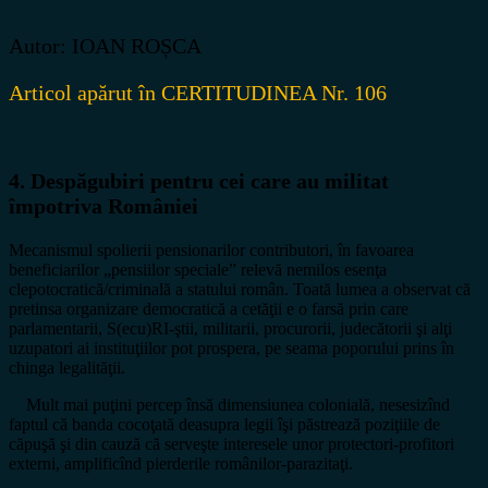
Autor: IOAN ROȘCA
Articol apărut în CERTITUDINEA Nr. 106
4. Despăgubiri pentru cei care au militat
împotriva României
Mecanismul spolierii pensionarilor contributori, în favoarea
beneficiarilor „pensiilor speciale” relevă nemilos esenţa
clepotocratică/criminală a statului român. Toată lumea a observat că
pretinsa organizare democratică a cetăţii e o farsă prin care
parlamentarii, S(ecu)RI-ştii, militarii, procurorii, judecătorii şi alţi
uzupatori ai instituţiilor pot prospera, pe seama poporului prins în
chinga legalităţii.
Mult mai puţini percep însă dimensiunea colonială, nesesizînd
faptul că banda cocoţată deasupra legii îşi păstrează poziţiile de
căpuşă şi din cauză că serveşte interesele unor protectori-profitori
externi, amplificînd pierderile românilor-parazitaţi.