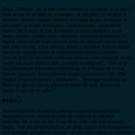
După „eliberare”, nu se putea trece imediat la recoltarea de pe axa II,
fiind nevoie de un timp de acomodare, de pregătire, de depăşire a
efectelor sărăcirii cumplite produse de terapia de şoc declanşată de
„revoluţie” şi pentru re-educarea corespunzătoare a popoarelor
captive din Europa de Est. Restituirile averilor interbelice nu se
puteau justifica (obţine) fără a stîrni întîi victimelor îndobitocite în
lagărul comunist revelaţia (absolut justă, de altfel) că regimul legal,
trăit atîtea decenii, a fost nedrept, ucigaş şi spoliator. Trebuia înteţită
nevoia de reparaţii (pofta de dreptate/retrocedare) a românilor
victimă; şi cu cît mai multă rezistenţă opuneau postcomuniştii, cu atît
sporea presiunea publică către „restitutio in integrum”. Cine să se
mai preocupe de bunăstarea colectivă sau să se întrebe de ce s-ar
extinde reparaţiile (întru refacerea situaţiei proprietăţilor din 1938,
rezultat al spolierii istorice a băştinaşilor – denunţate de adepţii lui
Marx) şi spre cei care au părăsit România de mult, pentru a se
integra în ţara lor de suflet?
PASUL 3
Era mai greu însă să justifici protecţia comuniştilor (activiştilor,
ilegaliştilor) evrei, rămaşi pe teren sau implicaţi în ridicarea
Israelului. De aceea, pe axa I s-au făcut, întîi, nişte paşi strategici
înapoi. Fără alte pierderi decît că, un timp, crimele comunismului au
fost denunţate gălăgios de victime – printre care erau mulţi antisemiţi