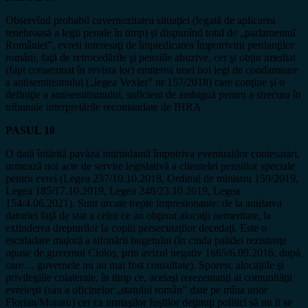
Observînd probabil cavernozitatea situaţiei (legată de aplicarea
tenebroasă a legii penale în timp) şi dispunînd total de „parlamentul
României”, evreii interesaţi de împiedicarea împotrivirii perdanţilor
români, faţă de retrocedările şi pensiile abuzive, cer şi obţin imediat
(fapt consemnat în revista lor) emiterea unei noi legi de condamnare
a antisemitismului („legea Vexler” nr 157/2018) care conţine şi o
definiţie a antisemitismului, suficient de ambiguă pentru a strecura în
tribunale interpretările recomandate de IHRA
PASUL 18
O dată întărită pavăza intimidantă împotriva eventualilor contesatari,
urmează noi acte de servire legislativă a clientelei pensiilor speciale
pentru evrei (Legea 237/10.10.2018, Ordinul de ministru 159/2019,
Legea 185/17.10.2019, Legea 248/23.10.2019, Legea
154/4.06.2021). Sunt urcate trepte impresionante: de la anularea
datoriei faţă de stat a celor ce au obţinut alocaţii nemeritate, la
extinderea drepturilor la copiii persecutaţilor decedaţi. Este o
escaladare majoră a sifonării bugetului (în ciuda palidei rezistenţe
opuse de guvernul Cioloş, prin avizul negativ 1665/6.09.2016, după
care… guvernele nu au mai fost consultate). Sporesc alocaţiile şi
privilegiile colaterale, în timp ce, aceiaşi rerezentanţi ai comunităţii
evreieşti (sau a oficinelor „statului român” date pe mîna unor
Florian/Moraru) cer ca urmaşilor foştilor deţinuţi politici să nu li se