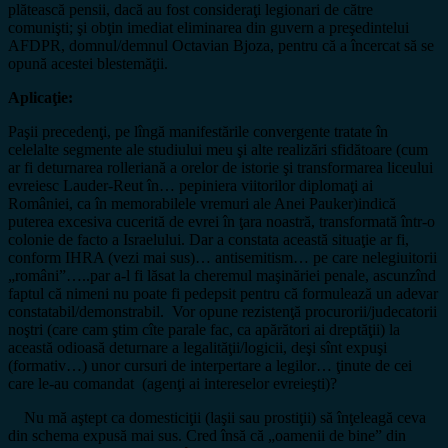
plătească pensii, dacă au fost consideraţi legionari de către
comunişti; şi obţin imediat eliminarea din guvern a preşedintelui
AFDPR, domnul/demnul Octavian Bjoza, pentru că a încercat să se
opună acestei blestemăţii.
Aplicaţie:
Paşii precedenţi, pe lîngă manifestările convergente tratate în
celelalte segmente ale studiului meu şi alte realizări sfidătoare (cum
ar fi deturnarea rolleriană a orelor de istorie şi transformarea liceului
evreiesc Lauder-Reut în… pepiniera viitorilor diplomaţi ai
României, ca în memorabilele vremuri ale Anei Pauker)indică
puterea excesiva cucerită de evrei în ţara noastră, transformată într-o
colonie de facto a Israelului. Dar a constata această situaţie ar fi,
conform IHRA (vezi mai sus)… antisemitism… pe care nelegiuitorii
„români”…..par a-l fi lăsat la cheremul maşinăriei penale, ascunzînd
faptul că nimeni nu poate fi pedepsit pentru că formulează un adevar
constatabil/demonstrabil. Vor opune rezistenţă procurorii/judecatorii
noştri (care cam ştim cîte parale fac, ca apărători ai dreptăţii) la
această odioasă deturnare a legalităţii/logicii, deşi sînt expuşi
(formativ…) unor cursuri de interpertare a legilor… ţinute de cei
care le-au comandat (agenţi ai intereselor evreieşti)?
Nu mă aştept ca domesticiţii (laşii sau prostiţii) să înţeleagă ceva
din schema expusă mai sus. Cred însă că „oamenii de bine” din