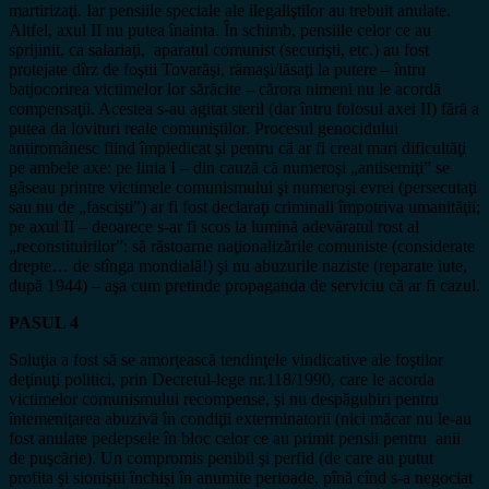
martirizaţi. Iar pensiile speciale ale ilegaliştilor au trebuit anulate.
Altfel, axul II nu putea înainta. În schimb, pensiile celor ce au
sprijinit, ca salariaţi, aparatul comunist (securişti, etc.) au fost
protejate dîrz de foştii Tovarăşi, rămaşi/lăsaţi la putere – întru
batjocorirea victimelor lor sărăcite – cărora nimeni nu le acordă
compensaţii. Acestea s-au agitat steril (dar întru folosul axei II) fără a
putea da lovituri reale comuniştilor. Procesul genocidului
antiromânesc fiind împiedicat şi pentru că ar fi creat mari dificultăţi
pe ambele axe: pe linia I – din cauză că numeroşi „antisemiţi” se
găseau printre victimele comunismului şi numeroşi evrei (persecutaţi
sau nu de „fascişti”) ar fi fost declaraţi criminali împotriva umanităţii;
pe axul II – deoarece s-ar fi scos la lumină adevăratul rost al
„reconstituirilor”: să răstoarne naţionalizările comuniste (considerate
drepte… de stînga mondială!) şi nu abuzurile naziste (reparate iute,
după 1944) – aşa cum pretinde propaganda de serviciu că ar fi cazul.
PASUL 4
Soluţia a fost să se amorţească tendinţele vindicative ale foştilor
deţinuţi politici, prin Decretul-lege nr.118/1990, care le acorda
victimelor comunismului recompense, şi nu despăgubiri pentru
întemeniţarea abuzivă în condiţii exterminatorii (nici măcar nu le-au
fost anulate pedepsele în bloc celor ce au primit pensii pentru anii
de puşcărie). Un compromis penibil şi perfid (de care au putut
profita şi sioniştii închişi în anumite perioade, pînă cînd s-a negociat