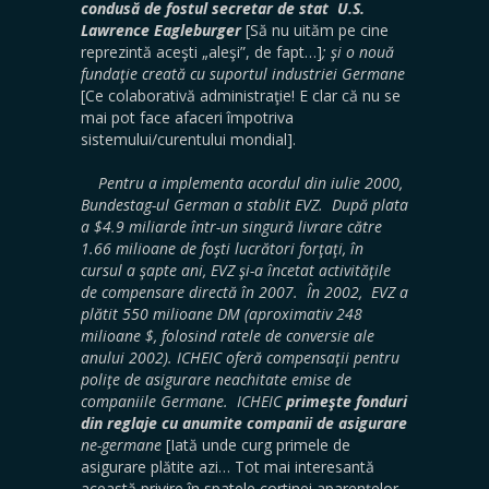
condusă de fostul secretar de stat U.S.
Lawrence Eagleburger
[Să nu uităm pe cine
reprezintă aceşti „aleşi”, de fapt…]
; şi o nouă
fundaţie creată cu suportul industriei Germane
[Ce colaborativă administraţie! E clar că nu se
mai pot face afaceri împotriva
sistemului/curentului mondial].
Pentru a implementa acordul din iulie 2000,
Bundestag-ul German a stablit EVZ. După plata
a $4.9 miliarde într-un singură livrare către
1.66 milioane de foşti lucrători forţaţi, în
cursul a şapte ani, EVZ şi-a încetat activităţile
de compensare directă în 2007. În 2002, EVZ a
plătit 550 milioane DM (aproximativ 248
milioane $, folosind ratele de conversie ale
anului 2002). ICHEIC oferă compensaţii pentru
poliţe de asigurare neachitate emise de
companiile Germane. ICHEIC
primeşte fonduri
din reglaje cu anumite companii de asigurare
ne-germane
[Iată unde curg primele de
asigurare plătite azi… Tot mai interesantă
această privire în spatele cortinei aparenţelor