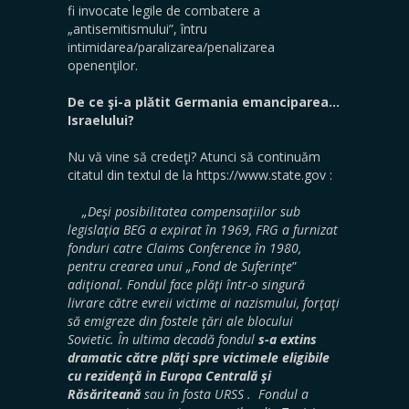
fi invocate legile de combatere a
„antisemitismului”, întru
intimidarea/paralizarea/penalizarea
openenţilor.
De ce şi-a plătit Germania emanciparea…
Israelului?
Nu vă vine să credeţi? Atunci să continuăm
citatul din textul de la https://www.state.gov :
„Deşi posibilitatea compensaţiilor sub
legislaţia BEG a expirat în 1969, FRG a furnizat
fonduri catre Claims Conference în 1980,
pentru crearea unui „Fond de Suferinţe
”
adiţional. Fondul face plăţi într-o singură
livrare către evreii victime ai nazismului, forţaţi
să emigreze din fostele ţări ale blocului
Sovietic. În ultima decadă fondul
s-a extins
dramatic către plăţi spre victimele eligibile
cu rezidenţă in Europa Centrală şi
Răsăriteană
sau în fosta URSS . Fondul a