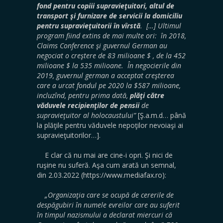
fond pentru copiii supravieţuitori, altul de
transport şi furnizare de servicii la domiciliu
pentru supravieţuitorii în vîrstă
. […] Ultimul
program fiind extins de mai multe ori: în 2018,
Claims Conference şi guvernul German au
negociat o creştere de 83 milioane $ , de la 452
milioane $ la 535 milioane. În negocierile din
2019, guvernul german a acceptat creşterea
care a urcat fondul pe 2020 la $587 milioane,
incluzînd, pentru prima dată,
plăţi către
văduvele recipienţilor de pensii
de
supravieţuitor al holocaustului”
[Ş.a.m.d… până
la plăţile pentru văduvele nepoţilor nevoiaşi ai
supravieţuitorilor…].
E clar că nu mai are cine-i opri. Şi nici de
ruşine nu suferă. Aşa cum arată un semnal,
din 2.03.2022 (https://www.mediafax.ro):
„Organizaţia care se ocupă de cererile de
despăgubiri în numele evreilor care au suferit
în timpul nazismului a declarat miercuri că