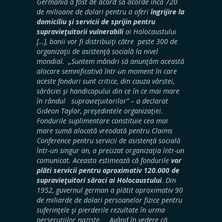
Germania a fost de acord să acorde încă 720
de milioane de dolari pentru a oferi
îngrijire la
domiciliu şi servicii de sprijin pentru
supravieţuitorii vulnerabili
ai
Holocaustului
[…], banii vor fi distribuiţi către peste 300 de
organizaţii de asistenţă socială la nivel
mondial. „Suntem mândri să anunţăm această
alocare semnificativă într-un moment în care
aceste fonduri sunt critice, din cauza vârstei,
sărăciei şi handicapului din ce în ce mai mare
în rândul supravieţuitorilor” – a declarat
Gideon Taylor, preşedintele organizaţiei.
Fondurile suplimentare constituie cea mai
mare sumă alocată vreodată pentru Claims
Conference pentru servicii de asistenţă socială
într-un singur an, a precizat organizaţia într-un
comunicat. Aceasta estimează că fondurile
vor
plăti servicii pentru aproximativ 120.000 de
supravieţuitori săraci ai Holocaustului
. Din
1952, guvernul german a plătit aproximativ 90
de miliarde de dolari persoanelor fizice pentru
suferinţele şi pierderile rezultate în urma
persecuţiilor naziste. Având în vedere că