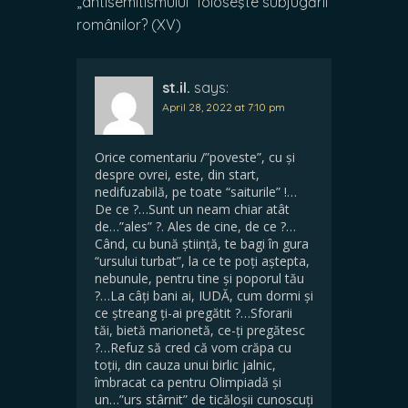
„antisemitismului” foloseşte subjugării
românilor? (XV)
st.il.
says:
April 28, 2022 at 7:10 pm
Orice comentariu /”poveste”, cu și
despre ovrei, este, din start,
nedifuzabilă, pe toate “saiturile” !…
De ce ?…Sunt un neam chiar atât
de…”ales” ?. Ales de cine, de ce ?…
Când, cu bună știință, te bagi în gura
“ursului turbat”, la ce te poți aștepta,
nebunule, pentru tine și poporul tău
?…La câți bani ai, IUDĂ, cum dormi și
ce ștreang ți-ai pregătit ?…Sforarii
tăi, bietă marionetă, ce-ți pregătesc
?…Refuz să cred că vom crăpa cu
toții, din cauza unui birlic jalnic,
îmbracat ca pentru Olimpiadă și
un…”urs stârnit” de ticăloșii cunoscuți