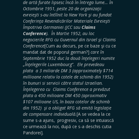
de artă furate lipsesc încă în întrega lume… În
Octombrie 1951, peste 20 de organizaţii
evreieşti s-au întîlnit la New York şi au fundat
Conferinţa Revendicărilor Materiale Evreieşti
Împotriva Germaniei (JCC sau
Claims
Conference
). În Martie 1952, au loc
negocierile RFG cu Guvernul din Israel şi Claims
Conference
[Cum au decurs, pe ce baze şi cu ce
mandat dat de poporul german?]
care în
Septembrie 1952 duc la două înţelegeri numite
„Înţelegerile Luxembourg
”
. Ele prevedeau
plata a 3 miliarde DM 3 (approximately $714
millioane relativ la cotele de schimb din 1952)
în bunuri si servicii către statul Izraelian.
Înţelegerea cu Claims Conference a prevăzut
plata a 450 milioane DM 450 (aproximativ
$107 milioane US, în baza cotelor de schimb
din 1952) şi a obligat RFG să emită legislaţie
de compensare individuală.
[A se vedea la ce
sume s-a ajuns, progresiv, ca să se intuiască
ce urmează la noi, după ce s-a deschis cutia
Pandorei]
.