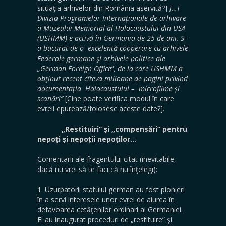
situaţia arhivelor din România aservită?]
[…]
Divizia Programelor Internaţionale de arhivare
a Muzeului Memorial al Holocaustului din USA
(USHMM) e activă în Germania de 25 de ani. S-
a bucurat de o excelentă cooperare cu arhivele
Federale germane şi arhivele politice ale
„German Foreign Office
”
, de la care USHMM a
obţinut recent cîteva milioane de pagini privind
documentaţia Holocaustului – microfilme şi
scanări”
[Cine poate verifica modul în care
evreii epurează/folosesc aceste date?].
„Restituiri” și „compensări” pentru
nepoți și nepoții nepoților…
Comentarii ale fragentului citat (inevitabile,
dacă nu vrei să te faci că nu înţelegi):
1. Uzurpatorii statului german au fost pionieri
în a servi interesele unor evrei de aiurea în
defavoarea cetăţenilor ordinari ai Germaniei.
Ei au inaugurat proceduri de „restituire” şi