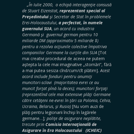
„În Iulie 2000, o echipă interagenţie consusă
de Stuart Eizenstat,
reprezentant special al
Preşedintului
şi Secretar de Stat în problemele
Erei-Holocaustului,
a perfectat, în numele
guvernului SUA
, un acord cu industria
Germană şi guvernul german pentru 10
miliarde DM (approximativ 5 miliarde $)
pentru a rezolva acţiunile colective împotriva
companiilor Germane la curţile din SUA
[Tot
mai creativi procedural de aceea ne putem
aştepta la cele mai imaginative „stornări”, fără
a mai putea sesiza cînd/cum/cît plătim]
. Acest
acord include fonduri pentru anumiţi
muncitori-sclavi (majoritatea evrei ce au
muncit forţat pînă la deces); muncitori forţaţi
(reprezentînd cele mai extensive plăţi Germane
către cetăţeni ne-evrei în ţări ca Polonia, Cehia,
Ucraina, Belarus, şi Rusia)
[Nu vom auzi de
plăţi pentru legionarii închişi în lagărele
germane…]
; poliţe de asigurare neplătite,
trecute prin
Comisia Internaţională de
Asigurare în Era Holocaustului (ICHEIC)