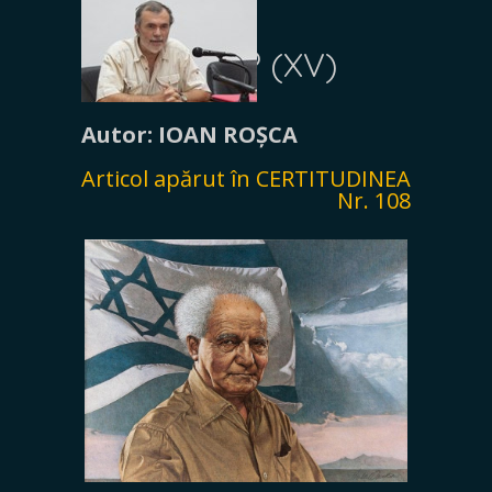
subjugării
românilor? (XV)
Autor: IOAN ROȘCA
Articol apărut în CERTITUDINEA
Nr. 108