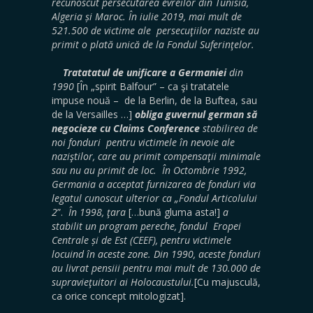
recunoscut persecutarea evreilor din Tunisia,
Algeria și Maroc. În iulie 2019, mai mult de
521.500 de victime ale persecuţiilor naziste au
primit o plată unică de la Fondul Suferinţelor.
Tratatatul de unificare a Germaniei
din
1990
[În „spirit Balfour” – ca şi tratatele
impuse nouă – de la Berlin, de la Buftea, sau
de la Versailles …]
obliga guvernul german să
negocieze cu Claims Conference
stabilirea de
noi fonduri pentru victimele în nevoie ale
naziştilor, care au primit compensaţii minimale
sau nu au primit de loc. În Octombrie 1992,
Germania a acceptat furnizarea de fonduri via
legatul cunoscut ulterior ca „Fondul Articolului
2
”.
În 1998, ţara
[…bună gluma asta!]
a
stabilit un program pereche, fondul Eropei
Centrale și de Est (CEEF), pentru victimele
locuind în aceste zone. Din 1990, aceste fonduri
au livrat pensiii pentru mai mult de 130.000 de
supravieţuitori ai Holocaustului.
[Cu majusculă,
ca orice concept mitologizat].