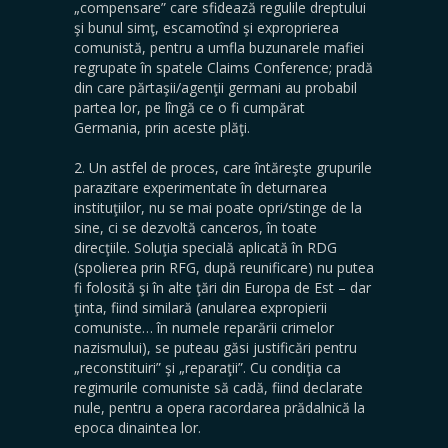
„compensare” care sfidează regulile dreptului
şi bunul simţ, escamotînd şi exproprierea
comunistă, pentru a umfla buzunarele mafiei
regrupate în spatele Claims Conference; pradă
din care părtaşii/agenţii germani au probabil
partea lor, pe lîngă ce o fi cumpărat
Germania, prin aceste plăţi.
2. Un astfel de proces, care întăreşte grupurile
parazitare experimentate în deturnarea
instituţiilor, nu se mai poate opri/stinge de la
sine, ci se dezvoltă canceros, în toate
direcţiile. Soluţia specială aplicată în RDG
(spolierea prin RFG, după reunificare) nu putea
fi folosită şi în alte ţări din Europa de Est – dar
ţinta, fiind similară (anularea expropierii
comuniste… în numele reparării crimelor
nazismului), se puteau găsi justificări pentru
„reconstituiri” şi „reparaţii”. Cu condiţia ca
regimurile comuniste să cadă, fiind declarate
nule, pentru a opera racordarea prădalnică la
epoca dinaintea lor.