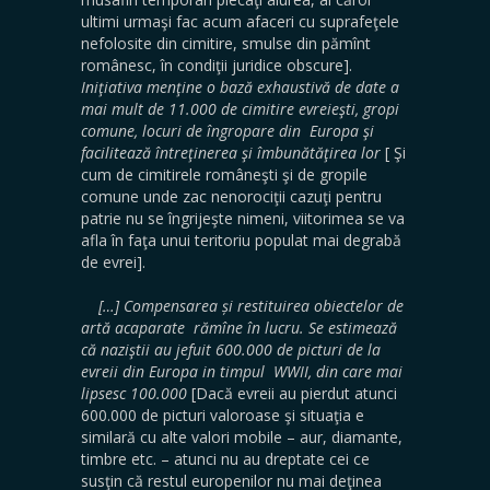
ultimi urmaşi fac acum afaceri cu suprafeţele
nefolosite din cimitire, smulse din pămînt
românesc, în condiţii juridice obscure].
Iniţiativa menţine o bază exhaustivă de date a
mai mult de 11.000 de cimitire evreieşti, gropi
comune, locuri de îngropare din Europa şi
facilitează întreţinerea şi îmbunătăţirea lor
[ Şi
cum de cimitirele româneşti şi de gropile
comune unde zac nenorociţii cazuţi pentru
patrie nu se îngrijeşte nimeni, viitorimea se va
afla în faţa unui teritoriu populat mai degrabă
de evrei].
[…] Compensarea și restituirea obiectelor de
artă acaparate rămîne în lucru. Se estimează
că naziştii au jefuit 600.000 de picturi de la
evreii din Europa in timpul WWII, din care mai
lipsesc 100.000
[Dacă evreii au pierdut atunci
600.000 de picturi valoroase şi situaţia e
similară cu alte valori mobile – aur, diamante,
timbre etc. – atunci nu au dreptate cei ce
susţin că restul europenilor nu mai deţinea