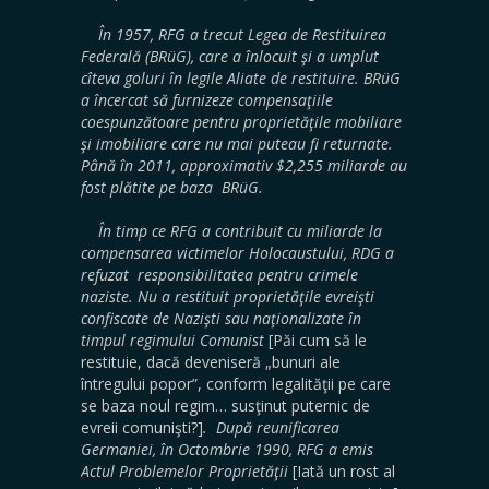
În 1957, RFG a trecut Legea de Restituirea
Federală (BRüG), care a înlocuit şi a umplut
cîteva goluri în legile Aliate de restituire. BRüG
a încercat să furnizeze compensaţiile
coespunzătoare pentru proprietăţile mobiliare
şi imobiliare care nu mai puteau fi returnate.
Până în 2011, approximativ $2,255 miliarde au
fost plătite pe baza BRüG.
În timp ce RFG a contribuit cu miliarde la
compensarea victimelor Holocaustului, RDG a
refuzat responsibilitatea pentru crimele
naziste. Nu a restituit proprietăţile evreişti
confiscate de Nazişti sau naţionalizate în
timpul regimului Comunist
[Păi cum să le
restituie, dacă deveniseră „bunuri ale
întregului popor”, conform legalităţii pe care
se baza noul regim… susţinut puternic de
evreii comunişti?]
. După reunificarea
Germaniei, în Octombrie 1990, RFG a emis
Actul Problemelor Proprietăţii
[Iată un rost al