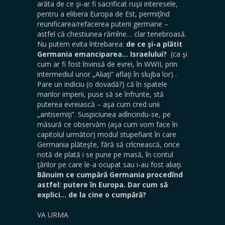
arăta de ce şi-ar fi sacrificat ruşii interesele,
pentru a elibera Europa de Est, permiţînd
reunificarea/refacerea puterii germane –
astfel că chestiunea rămîne… clar tenebroasă.
Nu putem evita întrebarea:
de ce şi-a plătit
Germania emanciparea… Israelului?
(ca şi
cum ar fi fost învinsă de evrei, în WWII, prin
intermediul unor „Aliaţi” aflaţi în slujba lor) .
Pare un indiciu (o dovadă?) că în spatele
marilor imperii, puse să se înfrunte, stă
puterea evreiască – aşa cum cred unii
„antisemiţi”. Suspiciunea adîncindu-se, pe
măsură ce observăm (aşa cum vom face în
capitolul următor) modul stupefiant în care
Germania plăteşte, fără să crîcnească, orice
notă de plată i se pune pe masă, în contul
ţărilor pe care le-a ocupat sau i-au fost aliaţi.
Bănuim ce cumpără Germania procedînd
astfel: putere în Europa. Dar cum să
explici… de la cine o cumpără?
VA URMA