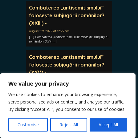
Combaterea „antisemitismului”
foloseşte subjugării românilor?
(XXIII) -
August 29, 2022 at 12:29 am
[…] Combaterea „antisemitismului” foloseşte subjugării
românilor? (XV) […]
Combaterea „antisemitismului”
foloseşte subjugării românilor?
(XXV) -
September 11, 2022 at 3:28 pm
We value your privacy
[…] Combaterea „antisemitismului” foloseşte subjugării
românilor? (XV) […]
We use cookies to enhance your browsing experience,
serve personalised ads or content, and analyse our traffic.
Combaterea „antisemitismului”
By clicking "Accept All", you consent to our use of cookies.
foloseşte subjugării românilor?
(XXVII) -
Customise
Reject All
Accept All
November 22, 2022 at 10:07 pm
[…] Combaterea „antisemitismului” foloseşte subjugării