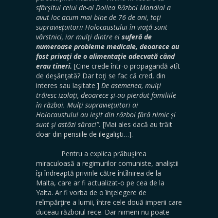
sfârşitul celui de-al Doilea Război Mondial a
avut loc acum mai bine de 76 de ani, toţi
supravieţuitorii Holocaustului în viaţă sunt
vârstnici, iar mulţi dintre ei
suferă de
numeroase probleme medicale, deoarece au
fost privaţi de o alimentaţie adecvată când
erau tineri.
[Cine crede într-o propagandă atît
de deşănţată? Dar toţi se fac că cred, din
interes sau laşitate.]
De asemenea, mulţi
trăiesc izolaţi, deoarece şi-au pierdut familiile
în război. Mulţi supravieţuitori ai
Holocaustului au ieşit din război fără nimic şi
sunt şi astăzi săraci”.
[Mai ales dacă au trăit
doar din pensiile de ilegalişti…].
Pentru a explica prăbuşirea
miraculoasă a regimurilor comuniste, analiştii
îşi îndreaptă privirile către întîlnirea de la
Malta, care ar fi actualizat-o pe cea de la
Yalta. Ar fi vorba de o înţelegere de
reîmpărţire a lumii, între cele două imperii care
duceau războiul rece. Dar nimeni nu poate