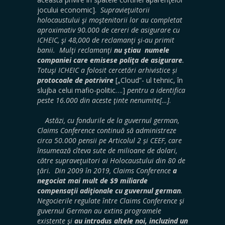
jocului economic].
Supravieţuitorii
holocaustului şi moştenitorii lor au completat
aproximativ 90.000 de cereri de asigurare cu
ICHEIC, şi 48,000 de reclamanţi şi-au primit
banii. Mulţi reclamanţi
nu ştiau numele
companiei care emisese poliţa de asigurare
.
Totuşi ICHEIC a folosit cercetări arhivistice și
protocoale de potrivire
[„Cloud”- ul tehnic, în
slujba celui mafio-politic….]
pentru a identifica
peste 16.000 din aceste ţinte nenumite[…]
.
Astăzi, cu fondurile de la guvernul german,
Claims Conference continuă să administreze
circa 50.000 pensii pe Articolul 2 și CEEF, care
însumează cîteva sute de milioane de dolari,
către supraveţuitori ai Holocaustului din 80 de
ţări. Din 2009 în 2019, Claims Conference
a
negociat mai mult de $9 miliarde
compensaţii adiţionale cu guvernul german
.
Negocierile regulate între Claims Conference şi
guvernul German au extins programele
existente şi
au introdus altele noi, incluzind un