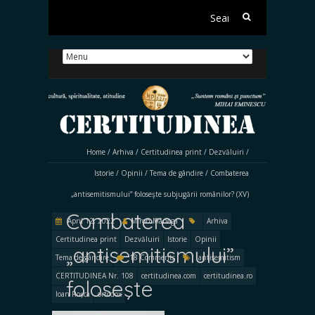
Search
for:
Home
/
Arhiva
/
Certitudinea print
/
Dezvăluiri
/
Istorie
/
Opinii
/
Tema de gândire
/
Combaterea
„antisemitismului” foloseşte subjugării românilor? (XV)
Combaterea
April 12, 2022
Miron Manega
Arhiva
Certitudinea print
Dezvăluiri
Istorie
Opinii
„antisemitismului”
Tema de gândire
18 Comments
antisemitism
CERTITUDINEA Nr. 108
certitudinea.com
certitudinea.ro
foloseşte
Ioan Roșca
ortodox