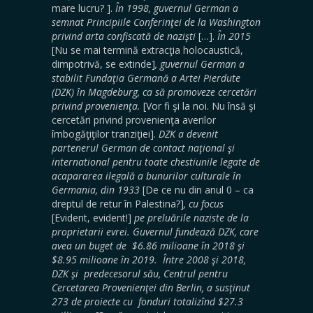
mare lucru? ].
În 1998, guvernul German a
semnat Principiile Conferinţei de la Washington
privind arta confiscată de nazişti
[…].
În 2015
[Nu se mai termină extracţia holocaustică,
dimpotrivă, se extinde]
, guvernul German a
stabilit Fundaţia Germană a Artei Pierdute
(DZK) în Magdeburg, ca să promoveze cercetări
privind provenienţa.
[Vor fi şi la noi. Nu însă şi
cercetări privind provenienţa averilor
îmbogăţiţilor tranziţiei].
DZK a devenit
partenerul German de contact naţional şi
international pentru toate chestiunile legate de
acapararea ilegală a bunurilor culturale în
Germania, din 1933
[De ce nu din anul 0 – ca
dreptul de retur în Palestina?]
, cu focus
[Evident, evident!]
pe preluările naziste de la
proprietarii evrei. Guvernul fundează DZK, care
avea un buget de $6.86 milioane în 2018 și
$8.95 milioane în 2019. Între 2008 şi 2018,
DZK şi predecesorul său, Centrul pentru
Cercetarea Provenienţei din Berlin, a susţinut
273 de proiecte cu fonduri totalizînd $27.3