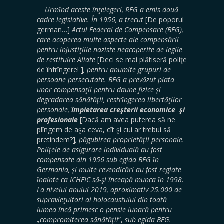
Urmînd aceste înţelegeri, RFG a emis două
cadre legislative. În 1956, a trecut
[De poporul
german…]
Actul Federal de Compensare (BEG),
care acoperea multe aspecte ale compensării
pentru injustiţiile naziste neacoperite de legile
de restituire Aliate
[Deci se mai plătiseră poliţe
de înfrîngere! ]
, pentru anumite grupuri de
persoane persecutate. BEG a prevăzut plata
unor compensaţii pentru daune fizice şi
degradarea sănătăţii, restrîngerea libertăţilor
personale,
împietarea creşterii economice şi
profesionale
[Dacă am avea puterea să ne
plîngem de aşa ceva, cît şi cui ar trebui să
pretindem?]
, păgubirea proprietăţii personale.
Poliţele de asigurare individuală au fost
compensate din 1956 sub egida BEG în
Germania, şi multe revendicări au fost reglate
înainte ca ICHEIC să-şi înceapă munca în 1998.
La nivelul anului 2019, aproximativ 25.000 de
supravieţuitori ai holocaustului din toată
lumea încă primesc o pensie lunară pentru
„compromiterea sănătăţii
”,
sub egida BEG.