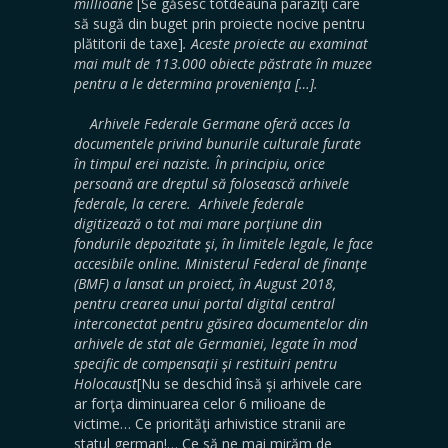
millioane
[Se găsesc totdeauna paraziţi care
să sugă din buget prin proiecte nocive pentru
plătitorii de taxe]
. Aceste proiecte au examinat
mai mult de 113.000 obiecte păstrate în muzee
pentru a le determina provenienţa […].
Arhivele Federale Germane oferă acces la
documentele privind bunurile culturale furate
în timpul erei naziste. În principiu, orice
persoană are dreptul să folosească arhivele
federale, la cerere. Arhivele federale
digitizează o tot mai mare porţiune din
fondurile depozitate şi, în limitele legale, le face
accesibile online. Ministerul Federal de finanţe
(BMF) a lansat un proiect, în August 2018,
pentru crearea unui portal digital central
interconectat pentru găsirea documentelor din
arhivele de stat ale Germaniei, legate în mod
specific de compensaţii şi restituiri pentru
Holocaust
[Nu se deschid însă şi arhivele care
ar forţa diminuarea celor 6 milioane de
victime… Ce priorităţi arhivistice stranii are
statul german!… Ce să ne mai mirăm de