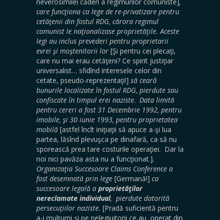
neverosimilei căderi a regimurilor comuniste]
,
care funcţiona ca lege de re-privatizare pentru
cetăţenii din fostul RDG, cărora regimul
comunist le naţionalizase proprietăţile. Aceste
legi au inclus prevederi pentru proprietarii
evrei şi moştenitorii lor
[Şi pentru cei plecaţi,
care nu mai erau cetăţeni? Ce spirit justiţiar
universalist… sfidînd interesele celor din
cetate, pseudo-reprezentaţi!]
să ceară
bunurile localizate în fostul RDG, pierdute sau
confiscate în timpul erei naziste
.
Data limită
pentru cereri a fost 31 Decembrie 1992, pentru
imobile, şi 30 iunie 1993, pentru proprietatea
mobilă
[astfel încît iniţiaţii să apuce a-şi lua
partea, lăsînd plevuşca pe dinafară, ca să nu
sporească prea tare costurile operaţiei. Dar la
noi nici pavăza asta nu a funcţionat.]
.
Organizaţia Succesoare Claims Conference a
fost desemnată prin lege
[Germană!]
ca
succesoare legală a
proprietăţilor
nereclamate individual
, pierdute datorită
persecuţiilor naziste.
[Pradă suficientă pentru
a-i mulţumi şi pe nelegiuitorii ce au operat din