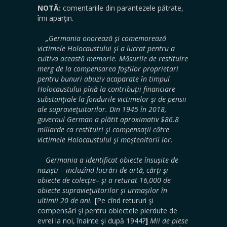
NOTĂ:
comentariile din parantezele pătrate,
îmi aparţin.
„Germania onorează şi comemorează
victimele Holocaustului şi a lucrat pentru a
cultiva această memorie. Măsurile de restituire
merg de la compensarea foştilor proprietari
pentru bunuri abuziv acaparate în timpul
Holocaustului pînă la contribuţii financiare
substanţiale la fondurile victimelor şi de pensii
ale supravieţuitorilor.
Din 1945 în 2018,
guvernul German a plătit aproximativ $86.8
miliarde ca restituiri şi compensaţii către
victimele Holocaustului şi moştenitorii lor.
Germania a identificat obiecte însuşite de
nazişti – incluzînd lucrări de artă, cărţi şi
obiecte de colecţie– şi a returat 16,000 de
obiecte supravieţuitorilor şi urmaşilor în
ultimii 20 de ani.
[
Pe cînd retururi şi
compensări şi pentru obiectele pierdute de
evrei la noi, înainte şi după 1944?
]
Mii de piese