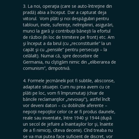
3. La noi, operaţia (care se auto-întreţine din
pradă) abia a început. Dar a capturat deja
viitorul. Vom plăti şi noi despăgubiri pentru
tablouri, inele, suferinţe, neîmpliniri, asigurări,
munci la gară şi contribuţii băneşti la efortul
de război (în loc de trimitere pe front) etc. Am
şi început a da birul (cu „reconstituirile” la un
capăt şi cu „pensiile” pentru persecuţii – la
celălalt). Numai că, spre deosebire de
Germania, nu cîştigăm nimic din „eliberarea de
comunism”, dimpotrivă.
4. Formele jecmănelii pot fi subtile, absconse,
adaptate situaţiei. Cum nu prea avem cu ce
plăti pe loc, vom fi împrumutaţi (chiar de
băncile reclamanţilor „nevoiaşi”), astfel încît
vor deveni datori – cu dobînzile aferente –
nepoţii nepoţilor celor ce ar fi produs daunele,
reale sau inventate, între 1940 şi 1944 (după
un secol de jefuire a înaintaşilor lor şi, înainte
de a fi nimiciţi, cîteva decenii). Cînd treaba nu
se va mai putea face suficient de discret, vor