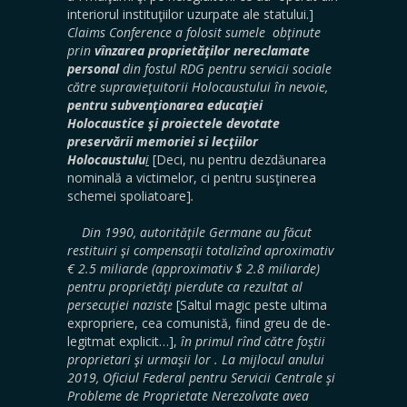
interiorul instituţiilor uzurpate ale statului.]
Claims Conference a folosit sumele obţinute
prin
vînzarea proprietăţilor nereclamate
personal
din fostul RDG pentru servicii sociale
către supravieţuitorii Holocaustului în nevoie,
pentru subvenţionarea educaţiei
Holocaustice şi proiectele devotate
preservării memoriei si lecţiilor
Holocaustulu
i
[Deci, nu pentru dezdăunarea
nominală a victimelor, ci pentru susţinerea
schemei spoliatoare]
.
Din 1990, autorităţile Germane au făcut
restituiri şi compensaţii totalizînd aproximativ
€ 2.5 miliarde (approximativ $ 2.8 miliarde)
pentru proprietăţi pierdute ca rezultat al
persecuţiei naziste
[Saltul magic peste ultima
expropriere, cea comunistă, fiind greu de de-
legitmat explicit…],
în primul rînd către foştii
proprietari şi urmaşii lor . La mijlocul anului
2019, Oficiul Federal pentru Servicii Centrale şi
Probleme de Proprietate Nerezolvate avea