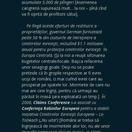
acumulate 5.000 de plîngeri
[Asemenea
cangrenă supurează mult… la noi – pînă cînd
va fi oprită de profitorii sătui]
.
Pe lîngă aceste eforturi de restituire a
proprietăţilor, guvernul German furnizează
peste 50 % din costurile de întreţinere a
cimitirelor evreieşti, incluzînd $1.1 milioane
anual pentru protecţia cimitirelor evreieşti în
Europa Centrală.
[Şi la noi a reuşit sifonarea
bugetelor centrale/locale. Başca refacerea
unor sinagogi goale. Deşi nu se poate
pretinde că în gropile respective ar fi evrei
ucişi de români, ci mai curînd evrei care au
prosperat pe spatele lor. Morminte de care nu
mai are cine îngriji, pentru că urmaşii au
părăsit în masă ţara exploatată un timp.]
În
2006,
Claims Conference
s-a asociat cu
Conferinţa Rabinilor Europeni
pentru a stabili
Iniţiativa Cimitirelor Evreieşti Europene – Lo
Tishkach („Nu uita
”
)
[Românii ar trebui să
îngrijească de mormintele alor lor, nu ale unor
musafiri temporari plecaţi aiurea, ai căror