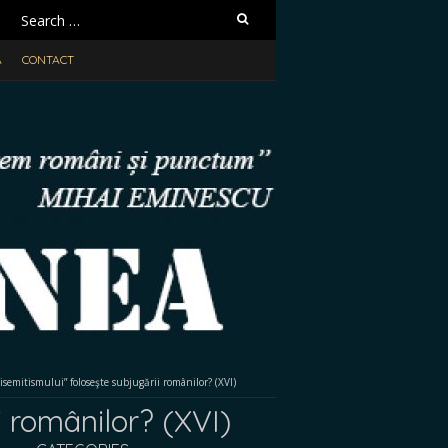
Search
for:
A
CONTACT
semitismului” foloseşte subjugării românilor? (XVI)
 românilor? (XVI)