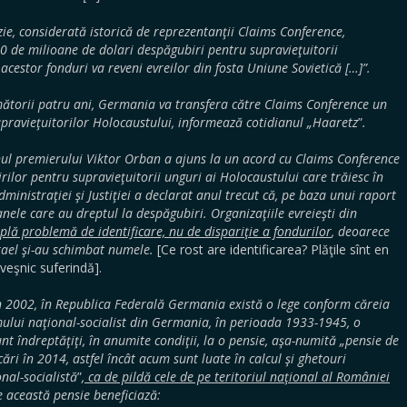
zie, considerată istorică de reprezentanţii Claims Conference,
0 de milioane de dolari despăgubiri pentru supravieţuitorii
cestor fonduri va reveni evreilor din fosta Uniune Sovietică […]”.
mătorii patru ani, Germania va transfera către Claims Conference un
supravieţuitorilor Holocaustului, informează cotidianul „Haaretz
”
.
ul premierului Viktor Orban a ajuns la un acord cu Claims Conference
irilor pentru supravieţuitorii unguri ai Holocaustului care trăiesc în
dministraţiei şi Justiţiei a declarat anul trecut că, pe baza unui raport
anele care au dreptul la despăgubiri. Organizaţiile evreieşti din
plă problemă de identificare, nu de dispariţie a fondurilor
, deoarece
srael şi-au schimbat numele.
[Ce rost are identificarea? Plăţile sînt en
veşnic suferindă].
n 2002, în Republica Federală Germania există o lege conform căreia
mului naţional-socialist din Germania, în perioada 1933-1945, o
nt îndreptăţiţi, în anumite condiţii, la o pensie, aşa-numită „pensie de
cări în 2014, astfel încât acum sunt luate în calcul şi ghetouri
nal-socialistă
”
,
ca de pildă cele de pe teritoriul naţional al României
e această pensie beneficiază: