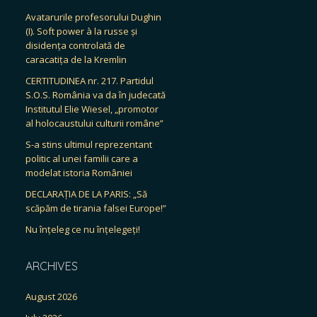
Avatarurile profesorului Dughin
(I). Soft power à la russe și
disidența controlată de
caracatița de la Kremlin
CERTITUDINEA nr. 217. Partidul
S.O.S. România va da în judecată
Institutul Elie Wiesel, „promotor
al holocaustului culturii române”
S-a stins ultimul reprezentant
politic al unei familii care a
modelat istoria României
DECLARAȚIA DE LA PARIS: „Să
scăpăm de tirania falsei Europe!”
Nu înțeleg ce nu înțelegeți!
ARCHIVES
August 2026