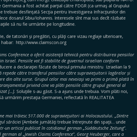
de Germania a fost achitat parţial către FDGR (ca urmaş al Grupului
e trebuie desfiinţată Secţia pentru Investigarea Infracţiunilor din
 judece dosarul Sibiu/Iohannis. Interesele sînt mai sus decît răzbate
aţiile să nu fie urmărite pe longitudine.
 tatonări şi pregătiri, cu plăţi care vizau reglaje ulterioare,
 habar: http://www.claimscon.org
ms Conference a oferit asistenţă tehnică pentru distribuirea pensiilor
n Israel. Pensiile vot fi stabilite de guvernul israelian conform
cere a declaraţiei făcute de biroul primului ministru Izraelian la 9
 repede către transferul pensiilor către supravieţuitorii lagărelor și
are din alte surse. Grupul celor mai nevoiaşi va primi o primă plată în
aranjamentul privind cine va plăti pensiile către grupul general al
izat […].
Soluţiile s-au găsit. S-a ajuns unde trebuia. Vom plăti noi,
 Să urmărim prestaţia Germaniei, reflectată în REALITATEA
me mai trăiesc 517.000 de supravieţuitori ai Holocaustului. „Dintre
gul sărăciei
[Ambele jumătăţi trebuie întreţinute din spaţii… unde
într-un articol publicat în cotidianul german „Süddeutsche Zeitung
”
.
ul german al „Jewish Claims Conference
”
, Georg Heuberger, care a