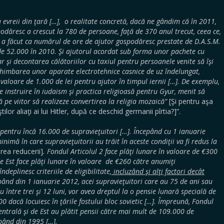
u evreii din ţară […], o realitate concretă, dacă ne gândim că în 2011,
odăresc a crescut la 780 de persoane, faţă de 370 anul trecut, ceea ce,
r, a făcut ca numărul de ore de ajutor gospodăresc prestate de D.A.S.M.
 de 52.000 în 2010. Şi ajutorul acordat sub forma unor pachete cu
r şi decontarea călătoriilor cu taxiul pentru persoanele venite să îşi
chimbarea unor aparate electrotehnice casnice de uz îndelungat,
aloare de 1.000 de lei pentru ajutor în timpul iernii […]. De exemplu,
 instruire în iudaism şi practica religioasă pentru Gyur, menit să
 pe viitor să realizeze convertirea la religia mozaică”
[Şi pentru aşa
lor aliaţi ai lui Hitler, după ce deschid germanii pîrtia?]”.
pentru încă 16.000 de supravieţuitori […]. Începând cu 1 ianuarie
inimă în care supravieţuitorii au trăit în aceste condiţii va fi redus la
rea reducerii]
. Fondul Articolul 2 face plăţi lunare în valoare de €300
e Est face plăţi lunare în valoare de €260 către anumiţi
deplinesc criteriile de eligibilitate,
incluzând şi alţi factori decât
pând din 1 ianuarie 2012, acei supravieţuitori care au 75 de ani sau
u între trei şi 12 luni, vor avea dreptul la o pensie lunară specială de
00 dacă locuiesc în ţările fostului bloc sovietic […]. Împreună, Fondul
entrală şi de Est au plătit pensii către mai mult de 109.000 de
epând din 1995 […].