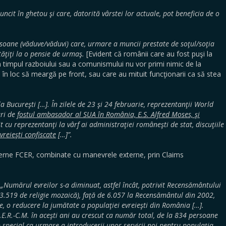
ncit în ghetou şi care, datorită vârstei lor actuale, pot beneficia de o
rsoane (văduve/văduvi) care, urmare a muncii prestate de soţul/soţia
tăţiţi la o pensie de urmaş.
[Evident că românii care au fost puşi la
n timpul razboiului sau a comunismului nu vor primi nimic de la
i în loc să meargă pe front, sau care au mituit funcţionarii ca să stea
a Bucureşti […]. În zilele de 23 şi 24 februarie, reprezentanţii World
uri de
fostul ambasador al SUA în România, E.S. Alfred Moses, şi
it cu reprezentanţi la vârf ai administraţiei româneşti de stat, discuţiile
vreieşti confiscate
[…]”.
terne FCER, combinate cu manevrele externe, prin Claims
„Numărul evreilor s-a diminuat, astfel încât, potrivit Recensământului
3.519 de religie mozaică), faţă de 6.057 la Recensământul din 2002,
te, o reducere la jumătate a populaţiei evreieşti din România […].
E.R.-C.M. în aceşti ani au crescut ca număr total, de la 834 persoane
 special ca urmare a introducerii unor servicii noi pentru populaţia