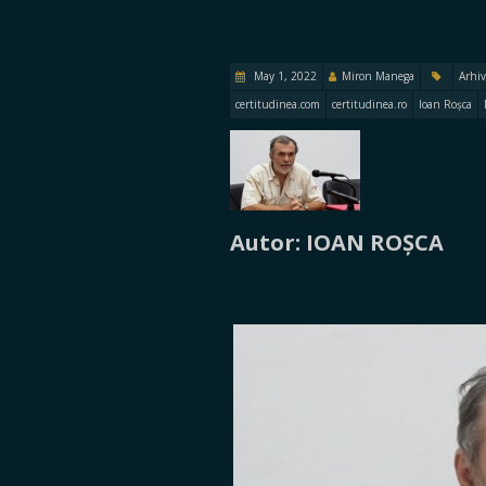
May 1, 2022
Miron Manega
Arhiv
certitudinea.com
certitudinea.ro
Ioan Roșca
Autor: IOAN ROȘCA