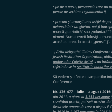
• pe de o parte, persoanele care au mu
pensie de vechime regulamentară,
• precum şi urmaşii unei astfel de pe
defunctă într-un ghetou, pot fi îndrep
muncă „patriotică” sau „voluntară” î
nimeni. Numai evreii folosiţi la munc
acasă au drept la aceste „pensii” ]”.
„Vizita delegaţiei Claims Conference l
Jewish Restitution Organization, alăt
ambasador Colette Avital
, s-au întâln
referindu-se la
restituirile bunurilor e
Să vedem şi efectele campaniilor in
Conference:
Nr. 476-477 – iulie – august 2016:
din 2011, a ajuns la
3.153 persoane
(
rezultând practic, potrivit acestor da
Resursele umane de care a dispus F.C.
în 2010 la 1.107 persoane în 2016, în