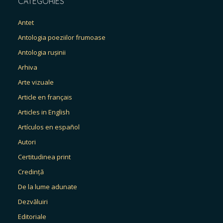
CATEGORIES
Antet
Antologia poeziilor frumoase
Antologia rușinii
Arhiva
Arte vizuale
Article en français
Articles in English
Artículos en español
Autori
Certitudinea print
Credință
De la lume adunate
Dezvăluiri
Editoriale