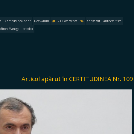
a
Certitudinea print
Dezvăluiri
21 Comments
antisemit
antisemitism
Miron Manega
ortodox
Articol apărut în CERTITUDINEA Nr. 109