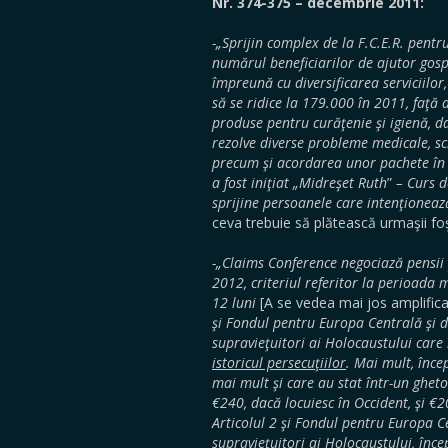
Nr. 374-375 – decembrie 2011:
-„Sprijin complex de la F.C.E.R. pentr
numărul beneficiarilor de ajutor gosp
împreună cu diversificarea serviciilo
să se ridice la 179.000 în 2011, faţă
produse pentru curăţenie şi igienă, da
rezolve diverse probleme medicale, s
precum şi acordarea unor pachete în v
a fost iniţiat „Midreşet Ruth
”
– Curs de
sprijine persoanele care intenţionează
ceva trebuie să plătească urmaşii foşti
-„Claims Conference negociază pensii 
2012, criteriul referitor la perioada m
12 luni
[A se vedea mai jos amplifica
şi Fondul pentru Europa Centrală şi d
supravieţuitori ai Holocaustului care în
istoricul persecuţiilor
. Mai mult, înce
mai mult şi care au stat într-un gheto
€240, dacă locuiesc în Occident, şi €2
Articolul 2 şi Fondul pentru Europa C
supravieţuitori ai Holocaustului, înc