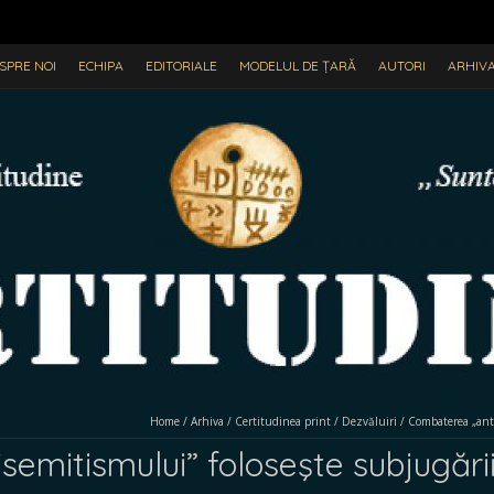
SPRE NOI
ECHIPA
EDITORIALE
MODELUL DE ȚARĂ
AUTORI
ARHIV
Home
/
Arhiva
/
Certitudinea print
/
Dezvăluiri
/
Combaterea „anti
emitismului” foloseşte subjugării