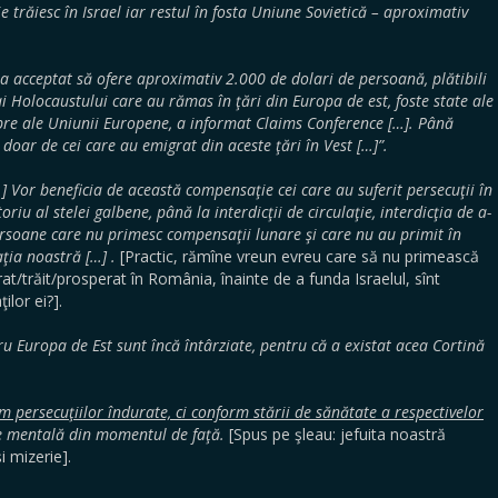
 trăiesc în Israel iar restul în fosta Uniune Sovietică – aproximativ
 acceptat să ofere aproximativ 2.000 de dolari de persoană, plătibili
i Holocaustului care au rămas în ţări din Europa de est, foste state ale
bre ale Uniunii Europene, a informat Claims Conference […]. Până
doar de cei care au emigrat din aceste ţări în Vest […]”.
] Vor beneficia de această compensaţie cei care au suferit persecuţii în
riu al stelei galbene, până la interdicţii de circulaţie, interdicţia de a-
ersoane care nu primesc compensaţii lunare şi care nu au primit în
aţia noastră […] .
[Practic, rămîne vreun evreu care să nu primească
rat/trăit/prosperat în România, înainte de a funda Israelul, sînt
ilor ei?].
Europa de Est sunt încă întârziate, pentru că a existat acea Cortină
 persecuţiilor îndurate, ci conform stării de sănătate a respectivelor
ate mentală din momentul de faţă.
[Spus pe şleau: jefuita noastră
i mizerie].