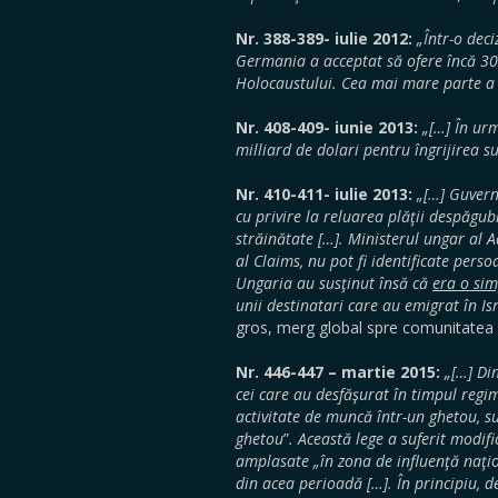
Nr. 388-389- iulie 2012:
„Într-o deci
Germania a acceptat să ofere încă 30
Holocaustului. Cea mai mare parte a a
Nr. 408-409- iunie 2013:
„
[…] În ur
milliard de dolari pentru îngrijirea 
Nr. 410-411- iulie 2013:
„[…] Guvern
cu privire la reluarea plăţii despăgub
străinătate […]. Ministerul ungar al A
al Claims, nu pot fi identificate perso
Ungaria au susţinut însă că
era o sim
unii destinatari care au emigrat în I
gros, merg global spre comunitatea 
Nr. 446-447 – martie 2015:
„[…] Di
cei care au desfăşurat în timpul regi
activitate de muncă într-un ghetou, su
ghetou
”
. Această lege a suferit modifi
amplasate „în zona de influenţă naţio
din acea perioadă […]. În principiu, d