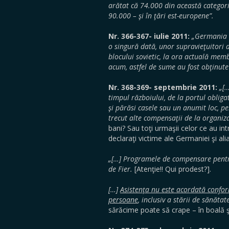
arătat că 74.000 din această categorie
90.000 – şi în ţări est-europene”.
Nr. 366-367- iulie 2011:
„Germania a
o singură dată, unor supravieţuitori a
blocului sovietic, la ora actuală mem
acum, astfel de sume au fost obţinute 
Nr. 368-369- septembrie 2011:
„[…
timpul războiului, de la portul obligato
şi părăsi casele sau un anumit loc, p
trecut alte compensaţii de la organiz
bani? Sau toţi urmaşii celor ce au int
declaraţi victime ale Germaniei şi aliaţ
„[…]
Programele de compensare pentru 
de Fier.
[Atenţie!! Qui prodest?].
[…]
Asistenţa nu este acordată conform
persoane
, inclusiv a stării de sănăt
sărăcime poate să crape – în boală ş