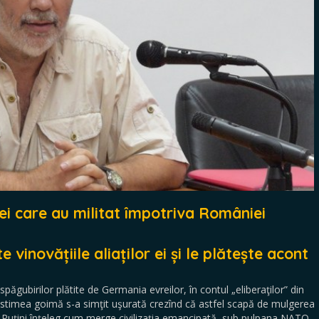
ei care au militat împotriva
României
vinovățiile aliaților ei și le plătește acont
ubirilor plătite de Germania evreilor, în contul „eliberaţilor” din
ostimea goimă s-a simţit uşurată crezînd că astfel scapă de mulgerea
). Puţini înţeleg cum merge civilizaţia emancipată, sub pulpana NATO.