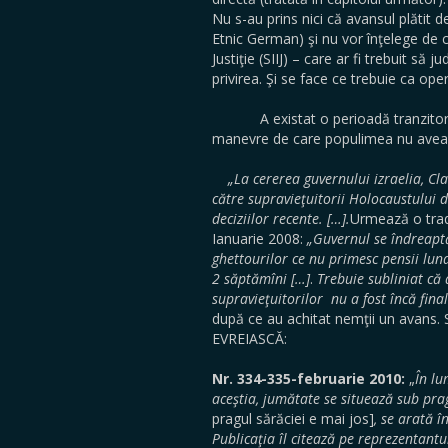
Nu s-au prins nici că avansul plătit 
Etnic German) şi nu vor înţelege de c
Justiţie (SIIJ) – care ar fi trebuit să
privirea. Şi se face ce trebuie ca oper
A existat o perioadă tranzitorie, de
manevre de care populimea nu avea
„La cererea guvernului izraelia, Clai
c
ă
tre supravieţuitorii Holocaustului di
deciziilor recente. […].
Urmează o tradu
Ianuarie 2008:
„Guvernul se îndreaptă
ghettourilor ce nu primesc pensii lun
2 săptămîni […]
.
Trebuie subliniat că 
supravieţuitorilor nu a fost încă final
după ce au achitat nemţii un avans.
EVREIASCĂ:
Nr. 334-335-februarie 2010:
„
În lu
aceştia, jumătate se situează sub pra
pragul sărăciei e mai jos]
, se arată 
Publicaţia îl citează pe reprezentant