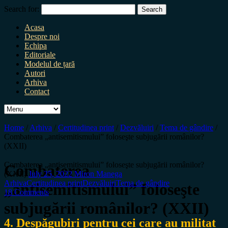
Search for:
Acasa
Despre noi
Echipa
Editoriale
Modelul de țară
Autori
Arhiva
Contact
Home
/
Arhiva
/
Certitudinea print
/
Dezvăluiri
/
Tema de gândire
/
Combaterea „antisemitismului” foloseşte subjugării românilor?
(XXII)
Combaterea „antisemitismului” foloseşte subjugării românilor?
Combaterea
(XXII)
July 25, 2022
Miron Manega
Arhiva
Certitudinea print
Dezvăluiri
Tema de gândire
„antisemitismului” foloseşte
18 Comments
subjugării românilor? (XXII)
4.
Despăgubiri pentru cei care au militat