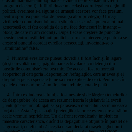
cras antinaţionale/antipopulare – evident neprezentate în vreun
program electoral). Infiltrîndu-se în acelaşi cadru legal cu deţinutii
politici, evreimea s-a sigurat că urmaşii acestora vor face presiuni
pentru sporirea punctelor de pensii (şi altor privilegii). Urmaşii
victimelor comunismului nu au ştiut de ce se arăta puterea tot mai
generoasă cu ei (cu condiţia de a nu face demersuri în instanţe –
blocaj de care m-am ciocnit) . După fiecare creştere de punct de
pensie pentru foştii deţinuţi politici… urma o intervenţie pentru a se
creşte şi punctul acordat evreilor persecutaţi, invocîndu-se o
„similitudine” falsă.
3. Numărul evreilor ce puteau dovedi a fi fost închişi în lagare
(deşi e revoltătoare şi păgubitoare echivalarea cu detenţia din
puşcăriile comuniste) era pea mic. De aceea a fost remorcată
acoperitor şi categoria „deportaţilor”/refugiaţilor, care ar avea şi ei
dreptul la pensii speciale (cine să mai explice de ce?). Pentru ca, în
spatele demersurilor, să umfle, cine trebuie, nota de plată.
4. Întru extinderea jafului, a fost nevoie şi de lărgirea temeiurilor
de despăgubire (de aceea am rezumat istoria legislativă) la evreii
„hăituiţi” oricum: obligaţi să-şi părăsească domiciliul, să muncească
forţat etc. Asta lărgea spaţiul pretenţiilor la orice evreu care a trăit în
acele vremuri neprielnice. Un alt front revendicativ, împletit cu
măiestrie caracteristică, ducînd la depăgubirile obţinute în paralel de
la germani; cu efectul că aceştia ne-au declarat oraşele „ghettouri
deschise”. Ca să se uşureze aceşti paşi, s-a dat legea 221/2009