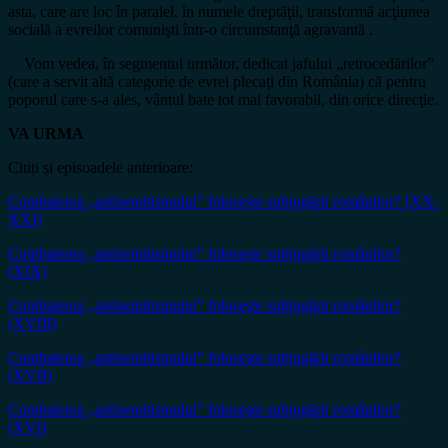
asta, care are loc în paralel, în numele dreptăţii, transformă acţiunea
socială a evreilor comunişti într-o circumstanţă agravantă .
Vom vedea, în segmentul următor, dedicat jafului „retrocedărilor”
(care a servit altă categorie de evrei plecaţi din România) că pentru
poporul care s-a ales, vântul bate tot mai favorabil, din orice direcţie.
VA URMA
Citiți și episoadele anterioare:
Combaterea „antisemitismului” folosește subjugării românilor? (XX-
XXI)
Combaterea „antisemitismului” foloseşte subjugării românilor?
(XIX)
Combaterea „antisemitismului” foloseşte subjugării românilor?
(XVIII)
Combaterea „antisemitismului” foloseşte subjugării românilor?
(XVII)
Combaterea „antisemitismului” foloseşte subjugării românilor?
(XVI)