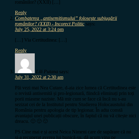
românilor? (XXII) […]
Reply
Combaterea „antisemitismului” foloseşte subjugării
românilor? (XXII) - Incorect Politic
says:
July 25, 2022 at 3:24 pm
[…] Via Certitudinea: […]
Reply
Lili Putana
says:
July 31, 2022 at 2:30 am
Păi vezi mai Nea Cutare, d-aia zice lumea că Certitudinea este
o revistă antisemită și pro-legionară, fiindcă eliminați prin toți
porii miasme naziste. Mă mir cum se face că încă nu s-au
sezizat cei de la Institutul pentru Studierea Holocaustului din
România pentru apologia de tip legionar. În adta constă
avantajul unei publicații obscure, în faptul că nu vă citește nici
dreacu. 🙂 🙂 🙂
PS Cine mai e și acest Neica Nimeni care de supărare că nu
și-a recuperat averea lui bunică-su, dă acum vina pe