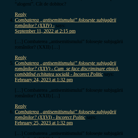
“alogeni”. Cât de dobitoc?
Reply
Combaterea „antisemitismului” foloseşte subjugării
românilor? (XXIV) -
says:
September 11, 2022 at 2:15 pm
[…] Combaterea „antisemitismului” folosește subjugării
românilor? (XXII) […]
Reply
Combaterea „antisemitismului” folosește subjugării
românilor? (XXV) - Cum se face discriminare etnică,
combătînd echitatea socială - Incorect Politic
says:
February 24, 2023 at 1:32 pm
[…] Combaterea „antisemitismului” folosește subjugării
românilor? (XXII) […]
Reply
Combaterea „antisemitismului” foloseşte subjugării
românilor? (XXVI) - Incorect Politic
says:
February 25, 2023 at 1:32 pm
[…] Combaterea „antisemitismului” folosește subjugării