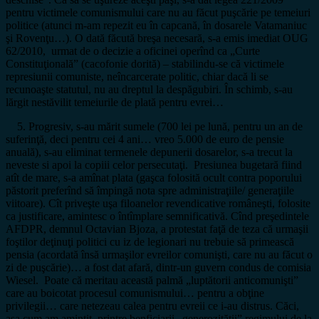
pentru victimele comunismului care nu au făcut puşcărie pe temeiuri
politice (atunci m-am repezit eu în capcană, în dosarele Vatamaniuc
şi Rovenţu…). O dată făcută breşa necesară, s-a emis imediat OUG
62/2010, urmat de o decizie a oficinei operînd ca „Curte
Constituţională” (cacofonie dorită) – stabilindu-se că victimele
represiunii comuniste, neîncarcerate politic, chiar dacă li se
recunoaşte statutul, nu au dreptul la despăgubiri. În schimb, s-au
lărgit nestăvilit temeiurile de plată pentru evrei…
5. Progresiv, s-au mărit sumele (700 lei pe lună, pentru un an de
suferinţă, deci pentru cei 4 ani… vreo 5.000 de euro de pensie
anuală), s-au eliminat termenele depunerii dosarelor, s-a trecut la
neveste si apoi la copiii celor persecutaţi. Presiunea bugetară fiind
atît de mare, s-a amînat plata (gaşca folosită ocult contra poporului
păstorit preferînd să împingă nota spre administraţiile/ generaţiile
viitoare). Cît priveşte uşa filoanelor revendicative româneşti, folosite
ca justificare, amintesc o întîmplare semnificativă. Cînd preşedintele
AFDPR, demnul Octavian Bjoza, a protestat faţă de teza că urmaşii
foştilor deţinuţi politici cu iz de legionari nu trebuie să primească
pensia (acordată însă urmaşilor evreilor comunişti, care nu au făcut o
zi de puşcărie)… a fost dat afară, dintr-un guvern condus de comisia
Wiesel. Poate că meritau această palmă „luptătorii anticomunişti”
care au boicotat procesul comunismului… pentru a obţine
privilegii… care netezeau calea pentru evreii ce i-au distrus. Căci,
aşa cum am amintit, printre benficiarii „generozităţii” regimului de la