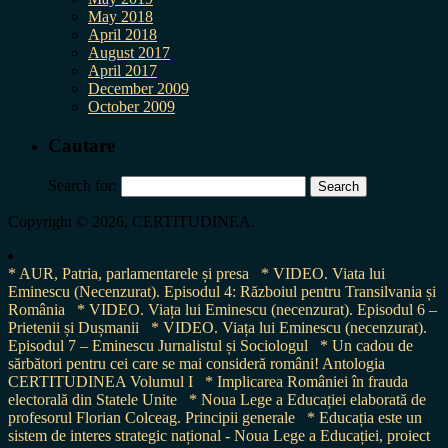
May 2018
April 2018
August 2017
April 2017
December 2009
October 2009
Cautare
Search for:
Copyright © 2026, CERTITUDINEA.
* AUR, Patria, parlamentarele și presa
* VIDEO. Viata lui
Eminescu (Necenzurat). Episodul 4: Războiul pentru Transilvania și
România
* VIDEO. Viața lui Eminescu (necenzurat). Episodul 6 –
Prietenii și Dușmanii
* VIDEO. Viața lui Eminescu (necenzurat).
Episodul 7 – Eminescu Jurnalistul și Sociologul
* Un cadou de
sărbători pentru cei care se mai consideră români! Antologia
CERTITUDINEA Volumul I
* Implicarea României în frauda
electorală din Statele Unite
* Noua Lege a Educației elaborată de
profesorul Florian Colceag. Principii generale
* Educația este un
sistem de interes strategic național - Noua Lege a Educației, proiect