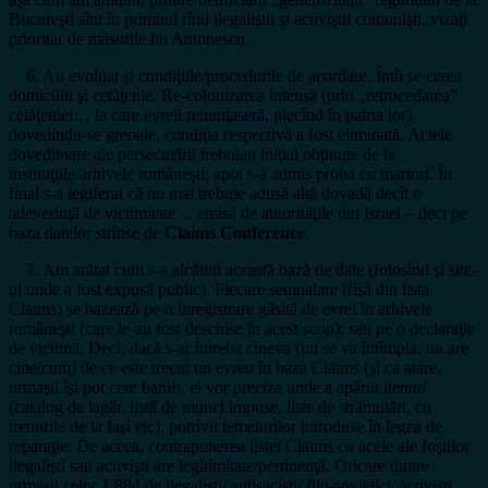
Bucureşti sînt în primnul rînd ilegaliştii şi activiştii comunişti, vizaţi
prioritar de măsurile lui Antonescu.
6. Au evoluat şi condiţiile/procedurile de acordare. Întîi se cerea
domiciliu şi cetăţenie. Re-colonizarea intensă (prin „retrocedarea”
cetăţeniei… la care evreii renunţaseră, plecînd în patria lor)
dovedindu-se greoaie, condiţia respectivă a fost eliminată. Actele
doveditoare ale persecutării trebuiau iniţial obţinute de la
instituţiile/arhivele româneşti; apoi s-a admis proba cu martori. În
final s-a legiferat că nu mai trebuie adusă altă dovadă decît o
adeverinţă de victimitate… emisă de autorităţile din Israel – deci pe
baza datelor strînse de
Claims Conference
.
7. Am arătat cum s-a alcătuit această bază de date (folosind şi site-
ul unde a fost expusă public). Fiecare semnalare (fişă din lista
Claims) se bazează pe o înregistrare găsită de evrei în arhivele
româneşti (care le-au fost deschise în acest scop); sau pe o declaraţie
de victimă. Deci, dacă s-ar întreba cineva (nu se va întîmpla, nu are
cine/cum) de ce este trecut un evreu în baza Claims (şi ca atare,
urmaşii îşi pot cere banii), ei vor preciza unde a apărut
itemul
(catalog de lagăr, listă de munci impuse, liste de strămutări, cu
trenurile de la Iaşi etc), potrivit temeiurilor introduse în legea de
reparaţie. De aceea, contrapunerea listei Claims cu acele ale foştilor
ilegalişti sau activişti are legitimitate/pertinenţă. Oricare dintre
urmaşii celor 1.884 de ilegalişti/ antisacişti/ filo-sovietici/ activişti