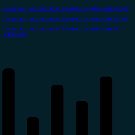
Combaterea „antisemitismului” foloseşte subjugării românilor? (III)
Combaterea „antisemitismului” foloseşte subjugării românilor? (II)
Combaterea „antisemitismului” foloseşte subjugării românilor?
(Introducere)