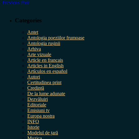
Previous Post
Categories
Antet
Antologia poeziilor frumoase
Antologia rușinii
Arhiva
Arte vizuale
Article en français
Articles in English
Artículos en español
Autori
Certitudinea print
Credință
De la lume adunate
Dezvăluiri
Editoriale
Emisiuni tv
Europa nostra
INFO
Istorie
Modelul de țară
Muzica