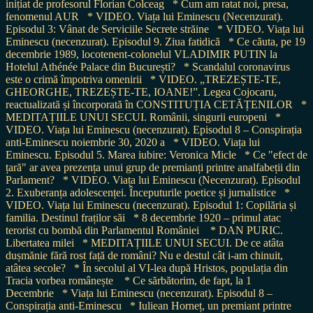
inițiat de profesorul Florian Colceag
* Cum am ratat noi, presa,
fenomenul AUR
* VIDEO. Viața lui Eminescu (Necenzurat).
Episodul 3: Vânat de Serviciile Secrete străine
* VIDEO. Viața lui
Eminescu (necenzurat). Episodul 9. Ziua fatidică
* Ce căuta, pe 19
decembrie 1989, locotenent-colonelul VLADIMIR PUTIN la
Hotelul Athénée Palace din București?
* Scandalul coronavirus
este o crimă împotriva omenirii
* VIDEO. „TREZEȘTE-TE,
GHEORGHE, TREZEȘTE-TE, IOANE!”. Legea Cojocaru,
reactualizată și încorporată în CONSTITUȚIA CETĂȚENILOR
*
MEDITAȚIILE UNUI SECUI. Românii, singurii europeni
*
VIDEO. Viața lui Eminescu (necenzurat). Episodul 8 – Conspirația
anti-Eminescu noiembrie 30, 2020 a
* VIDEO. Viața lui
Eminescu. Episodul 5. Marea iubire: Veronica Micle
* Ce "efect de
țară" ar avea prezența unui grup de premianți printre analfabeții din
Parlament?
* VIDEO. Viața lui Eminescu (Necenzurat). Episodul
2. Exuberanța adolescenței. Începuturile poetice și jurnalistice
*
VIDEO. Viața lui Eminescu (necenzurat). Episodul 1: Copilăria și
familia. Destinul fraților săi
* 8 decembrie 1920 – primul atac
terorist cu bombă din Parlamentul României
* DAN PURIC.
Libertatea milei
* MEDITAȚIILE UNUI SECUI. De ce atâta
dușmănie fără rost față de români? Nu e destul cât i-am chinuit,
atâtea secole?
* În secolul al VI-lea după Hristos, populația din
Tracia vorbea românește
* Ce sărbătorim, de fapt, la 1
Decembrie
* Viața lui Eminescu (necenzurat). Episodul 8 –
Conspirația anti-Eminescu
* Iuliean Horneț, un premiant printre