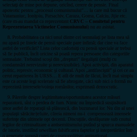
selectaţi de mine pot depune, oricînd, cerere de pensie. Final
apoteotic pentru „procesul comunismului”… la care mă bucur că
Vatamaniuc, Ioniţoiu, Parsachiv, Caraza, Goma, Calciu, Jijie etc.
(care m-au mandat ca reprezentant
CRVC – Comitetul pentru
Reprezentarea Victimelor Comunismului
) nu au asistat.
8. Probabilitatea ca nici unul dintre cei semnalaţi pe lista mea să
nu apară pe listele de pensii speciale pare infimă; dar cine va face
astfel de verificări? Lista celor cadorisiţi cu pensii speciale ar trebui
să fie publică, încît oricine să poată repera persoane din categoriile
semnalate. Trebuind scoşi din „drepturi” ilegaliştii (mulţi cu
condamnări nerevizuite şi nerevizuibile). Apoi activiştii, din aparatul
politic, represiv, economic şi cultural. Apoi „antifasciştii” şi cei ce au
cerut repatrierea în URSS… E atît de mult de făcut, încît mai simplu
este ca aceste legi scelerate să fie abrogate, căci sub nici o formă nu
reprezintă interesele/voinţa românilor, exprimată democratic.
9. Părerile despre legitimitatea/oportunitatea acestor măsuri
reparatorii, sînt o perdea de fum. Nimic nu împiedică susţinătorii
unor astfel de reparaţii să plătească, din buzunarul lor. Nu din al unei
populaţii sărăcite/jefuite, căreia nimeni nu-i compensează imensele
suferinţe din ultimele opt decenii. Discuţiile, desfăşurate sub cnutul
legilor de criminalizare a antisemitismului putînd şi spurca manualele
de istorie, instilînd orwellian falsificarea faptelor şi intepretărilor într-
o generaţie supusă curei de cosmopolitism antinaţional