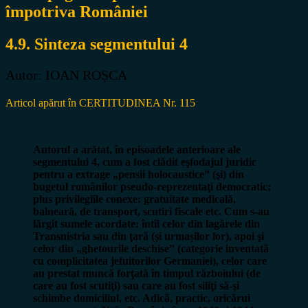
împotriva României
4.9. Sinteza segmentului 4
Autor: IOAN ROȘCA
Articol apărut în CERTITUDINEA Nr. 115
Autorul a arătat, în episoadele anterioare ale
segmentului 4, cum a fost clădit eşfodajul juridic
pentru a extrage „pensii holocaustice” (şi) din
bugetul românilor pseudo-reprezentaţi democratic;
plus privilegiile conexe: gratuitate medicală,
balneară, de transport, scutiri fiscale etc. Cum s-au
lărgit sumele acordate: întîi celor din lagărele din
Transnistria sau din ţară (și urmașilor lor), apoi şi
celor din „ghetourile deschise” (categorie inventată
cu complicitatea jefuitorilor Germaniei), celor care
au prestat muncă forţată în timpul războiului (de
care au fost scutiţi) sau care au fost siliţi să-şi
schimbe domiciliul, etc. Adică, practic, oricărui