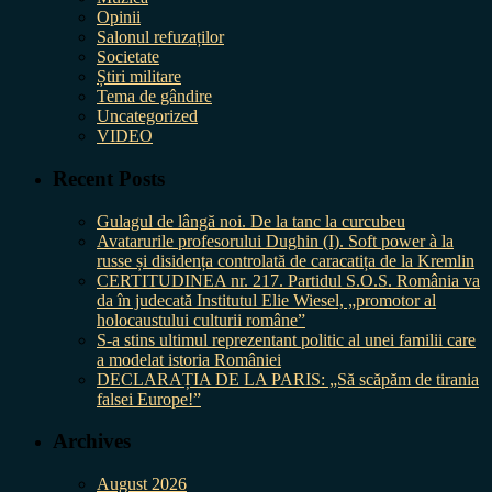
Opinii
Salonul refuzaților
Societate
Știri militare
Tema de gândire
Uncategorized
VIDEO
Recent Posts
Gulagul de lângă noi. De la tanc la curcubeu
Avatarurile profesorului Dughin (I). Soft power à la
russe și disidența controlată de caracatița de la Kremlin
CERTITUDINEA nr. 217. Partidul S.O.S. România va
da în judecată Institutul Elie Wiesel, „promotor al
holocaustului culturii române”
S-a stins ultimul reprezentant politic al unei familii care
a modelat istoria României
DECLARAȚIA DE LA PARIS: „Să scăpăm de tirania
falsei Europe!”
Archives
August 2026