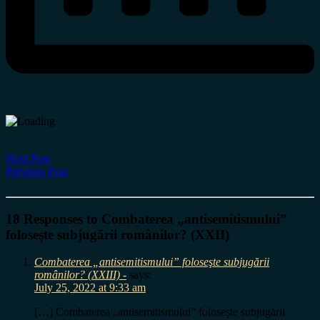
Next Post
Previous Post
18 Responses to Combaterea „antisemitismului”
foloseşte subjugării românilor? (XXII)
Combaterea „antisemitismului” foloseşte subjugării
românilor? (XXIII) -
says:
July 25, 2022 at 9:33 am
[…] Combaterea „antisemitismului” folosește subjugării