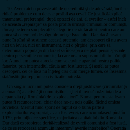
10. Avem aici o poveste atît de necredibilă şi de adevărată, încît se
ridică problema: cum de este posibil aşa ceva? Ce justifică/explică
tratamentul preferenţial, după optzeci de ani, al evreilor – astfel încît
de această „reparaţie” să poată profita urmaşii criminalilor comunişti,
rămaşi pe teren sau plecaţi? Categorie de răufăcători pentru care am
putea să cerem noi despăgubiri uriaşe Israelului. Dar, dacă ne-am
pune în gînd să susţinem această pretenţie, am descoperi că nu avem
nici un levier, nici un instrument, nici o pîrghie, prin care să
determinăm populaţia din Israel să înceapă a ne plăti pensii speciale
pentru persecuţiile comuniste, la care ne-au supus unii dintre părinţii
lor. Atunci am putea aprecia cum se cuvine aparatul nostru politic
fanariot, prin intermediul căruia am fost lucraţi. Şi astfel ar putea
descoperi, cei ce încă nu înţeleg clar cum merge lumea, ce înseamnă
stat/instituţii/drept, într-o civilizatie putredă.
Un singur lucru am putea considera drept justificare (circumstanţă
atenuantă) a activităţii comuniştilor – şi ei îl invocă: năzuinţa de a
deparazita (şi România) de „exploatatori”. Numai pentru asta le-am
putea fi recunoscători, chiar daca ne-au ucis ouăle, făcînd omleta
sovietică. Meritul fiind sporit de faptul că o bună parte a
exploatatorilor expropriaţi… au fost evrei, care acumulaseră pînă în
1939, prin mijloace specifice, majoritatea capitalului din România.
Dar dacă expropierea dorită/realizată de evreii comunişti a fost justă,
de ce se retrocează acum „in integrum” averile interbelice? Operaţia