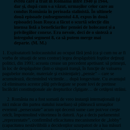
evreu care a trăit în România între 1940 şi 1944,
dar și, după cum s-a văzut, urmașilor celor care au
condus România în perioada stalinistă. În ultimele
două episoade (subsegmentul 4.8, expus în două
episoade) Ioan Roșca a făcut o scurtă selecție din
imensa listă a beneficiarilor pensiei de holocaust și a
privilegiilor conexe. Era nevoie, deci de o sinteză a
întregului segment 8, ca să putem merge mai
departe. (M. M.)
1. Exploatatorii holocaustului au ocupat fără jenă (ca şi cum nu ar fi
vorba de situaţii de sens contrar) legea despăgubirii foştilor deţinuţi
politici, din 1991; aceasta crease un precedent apetisant: să primeşti,
în loc de despăgubire (într-o singură tranşă, în funcţie de valoarea
pagubelor morale, materiale şi existenţiale) „pensie” – care se
acumulează, dicriminînd victimile… după longevitate. Cu avantajul
că eliminarea acestor plăţi privilegiate se poate lovi de pretinse
încălcări constituţionale ale drepturilor cîştigate… de cetăţeni străini.
2. România nu a fost somată de vreo instanţă internaţională (şi
nici măcar din partea statului israelian) să plătească urmaşilor
evreimii „persecutate” acum opt decenii sume care pot/vor creşte
oricît, împotmolind viitorimea în datorii. Aşa a decis parlamentul
„reprezentativ”, confirmînd eficacitatea mecanismelor de „lobby”
(capacitatea nestăvilibilă a decidenţilor uzurpatori de a lua măsuri