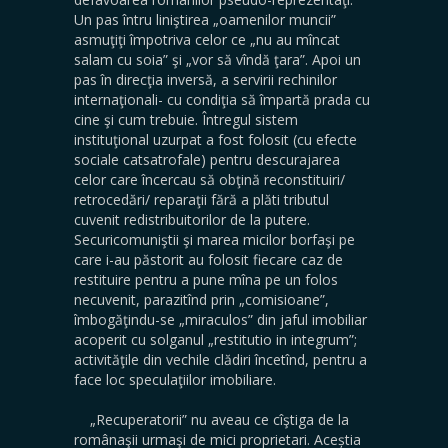
Un pas întru liniştirea „oamenilor muncii”
asmuţiţi împotriva celor ce „nu au mîncat
salam cu soia” şi „vor să vîndă ţara”. Apoi un
pas în direcţia inversă, a servirii rechinilor
internaţionali- cu condiţia să împartă prada cu
cine şi cum trebuie. Întregul sistem
instituţional uzurpat a fost folosit (cu efecte
sociale catsatrofale) pentru descurajarea
celor care încercau să obţină reconstituiri/
retrocedări/ reparaţii fără a plăti tributul
cuvenit redistribuitorilor de la putere.
Securicomuniştii şi marea micilor borfaşi pe
care i-au păstorit au folosit fiecare caz de
restituire pentru a pune mîna pe un folos
necuvenit, parazitînd prin „comisioane”,
îmbogăţindu-se „miraculos” din jaful imobiliar
acoperit cu solganul „restitutio in integrum”;
activităţile din vechile clădiri încetînd, pentru a
face loc speculaţiilor imobiliare.
„Recuperatorii” nu aveau ce cîştiga de la
românaşii urmaşi de mici proprietari. Aceștia