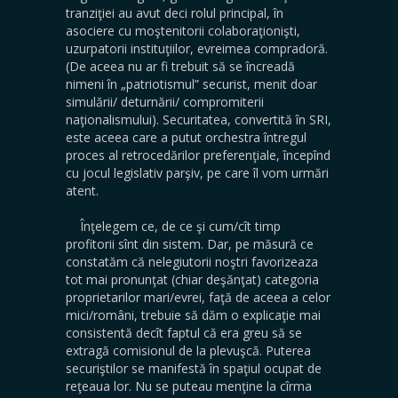
tranziţiei au avut deci rolul principal, în
asociere cu moştenitorii colaboraţionişti,
uzurpatorii instituţiilor, evreimea compradoră.
(De aceea nu ar fi trebuit să se încreadă
nimeni în „patriotismul” securist, menit doar
simulării/ deturnării/ compromiterii
naţionalismului). Securitatea, convertită în SRI,
este aceea care a putut orchestra întregul
proces al retrocedărilor preferenţiale, începînd
cu jocul legislativ parşiv, pe care îl vom urmări
atent.
Înţelegem ce, de ce şi cum/cît timp
profitorii sînt din sistem. Dar, pe măsură ce
constatăm că nelegiutorii noştri favorizeaza
tot mai pronunţat (chiar deşănţat) categoria
proprietarilor mari/evrei, faţă de aceea a celor
mici/români, trebuie să dăm o explicaţie mai
consistentă decît faptul că era greu să se
extragă comisionul de la plevuşcă. Puterea
securiştilor se manifestă în spaţiul ocupat de
reţeaua lor. Nu se puteau menţine la cîrma