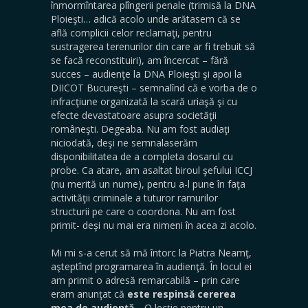
înmormîntarea plîngerii penale (trimisă la DNA
Ploieşti… adică acolo unde arătasem că se
află complicii celor reclamaţi, pentru
sustragerea terenurilor din care ar fi trebuit să
se facă reconstituiri), am încercat – fără
succes – audienţe la DNA Ploieşti şi apoi la
DIICOT Bucureşti – semnalînd că e vorba de o
infracţiune organizată la scară uriaşă şi cu
efecte devastatoare asupra societăţii
româneşti. Degeaba. Nu am fost audiaţi
niciodată, deşi ne semnalaserăm
disponibilitatea de a completa dosarul cu
probe. Ca atare, am asaltat biroul şefului ICCJ
(nu merită un nume), pentru a-l pune în faţa
activităţii criminale a tuturor ramurilor
structurii pe care o coordona. Nu am fost
primit- deşi nu mai era nimeni în acea zi acolo.
Mi mi s-a cerut să mă întorc la Piatra Neamţ,
aşteptînd programarea în audienţă. În locul ei
am primit o adresă remarcabilă – prin care
eram anunţat că
este respinsă cererea
mea de audienţă
… O lecţie pentru un