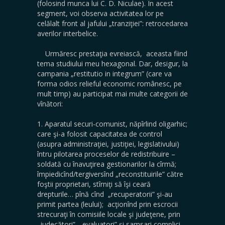
(folosind munca lui C. D. Niculae). În acest
segment, voi observa activitatea lor pe
celălalt front al jafului „tranziţiei”: retrocedarea
averilor interbelice.
Urmăresc prestaţia evreiască, aceasta fiind
tema studiului meu hexagonal. Dar, desigur, la
campania „restitutio in integrum” (care va
forma odios relieful economic românesc, pe
mult timp) au participat mai multe categorii de
vînători:
1. Aparatul securi-comunist, năpîrlind oligarhic;
care şi-a folosit capacitatea de control
(asupra administraţiei, justiţiei, legislativului)
întru pilotarea proceselor de redistribuire –
soldată cu înavuţirea gestionarilor la cîrmă;
împiedicînd/tergiversînd „reconstituirile” către
foştii proprietari, stîrniţi să îşi ceară
drepturile… pînă cînd „recuperatorii” şi-au
primit partea (leului); acţionînd prin escrocii
strecuraţi în comisiile locale şi judeţene, prin
„judecători”, „evaluatori” şi samsari complici.