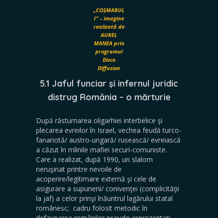
„COȘMARUL
I” – imagine
realizată de
AUREL
MANEA prin
programul
Disco
Diffusion
5.1 Jaful funciar şi infernul juridic
distrug România – o mărturie
După răsturnarea oligarhiei interbelice şi
plecarea evreilor în Israel, vechea feudă turco-
fanariotă/ austro-ungară/ rusească/ evreiască
a căzut în mîinile mafiei securi-comuniste.
Care a realizat, după 1990, un slalom
neruşinat printre nevoile de
acoperire/legitimare externă şi cele de
asigurare a supunerii/ conivenţei (complicităţii
la jaf) a celor prinşi înăuntrul lagărului statal
românesc; cadru folosit metodic în
defavoarea românilor pseudo-reprezentaţi.