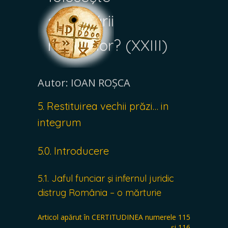
subjugării
românilor? (XXIII)
Autor: IOAN ROȘCA
5. Restituirea vechii prăzi… in
integrum
5.0. Introducere
5.1. Jaful funciar şi infernul juridic
distrug România – o mărturie
Articol apărut în CERTITUDINEA numerele 115
și 116