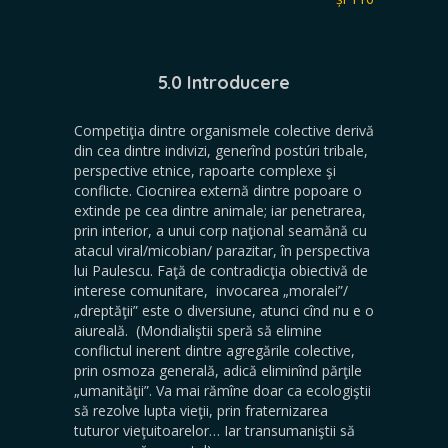
5.0 Introducere
Competiţia dintre organismele colective derivă
din cea dintre indivizi, generînd postúri tribale,
perspective etnice, rapoarte complexe şi
conflicte. Ciocnirea externă dintre popoare o
extinde pe cea dintre animale; iar penetrarea,
prin interior, a unui corp naţional seamănă cu
atacul viral/micobian/ parazitar, în perspectiva
lui Paulescu. Faţă de contradicţia obiectivă de
interese comunitare, invocarea „moralei”/
„dreptăţii” este o diversiune, atunci cînd nu e o
aiureală. (Mondialiştii speră să elimine
conflictul inerent dintre agregările colective,
prin osmoza generală, adică eliminînd părţile
„umanităţii”. Va mai rămîne doar ca ecologiştii
să rezolve lupta vieţii, prin fraternizarea
tuturor vieţuitoarelor… Iar transumaniştii să