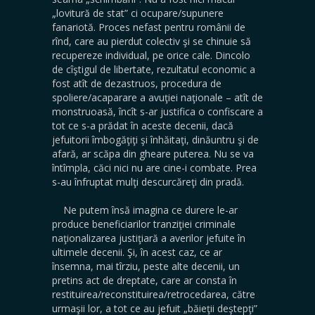
„lovitură de stat” ci ocupare/supunere
fanariotă. Proces nefast pentru românii de
rînd, care au pierdut colectiv şi se chinuie să
recupereze individual, pe orice cale. Dincolo
de cîştigul de libertate, rezultatul economic a
fost atît de dezastruos, procedura de
spoliere/acaparare a avuţiei naţionale – atît de
monstruoasă, încît s-ar justifica o confiscare a
tot ce s-a prădat în aceste decenii, dacă
jefuitorii îmbogăţiţi şi înhăitaţi, dinăuntru şi de
afară, ar scăpa din gheare puterea. Nu se va
întîmpla, căci nici nu are cine-i combate. Prea
s-au înfruptat mulţi descurcăreţi din pradă.
Ne putem însă imagina ce durere le-ar
produce beneficiarilor tranziţiei criminale
naţionalizarea justiţiară a averilor jefuite în
ultimele decenii. Şi, în acest caz, ce ar
însemna, mai tîrziu, peste alte decenii, un
pretins act de dreptate, care ar consta în
restituirea/reconstituirea/retrocedarea, către
urmaşii lor, a tot ce au jefuit „băieţii deştepţi”