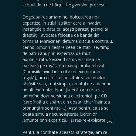
scopul de a ne hărţui, tergiversînd procesul.
Degeaba reclamam noi boicotarea noii
expertize. În stilul lătrător care a invadat
instanţele o dată cu aceşti paraziţi josnici ai
dreptăţii, avocata folosită de banda din
primăria Mărăcineni deturna discuţia continuu,
cerînd lămuriri despre ceea ce stabilise, timp
de patru ani, prin expertiza de mult
administrată. Sesizînd că diversiunea se
bazează pe răvăşirea exemplarului arhivat
(Comisiile avînd însa cîte un exemplar în
regulă), am cerut reconstituirea volumelor
răvăşite sau, mai simplu, dreptul de a depune
un alt exemplar. Noul judecător a refuzat,
admiţînd doar versiunea electronică, pe CD
(care însă a dispărut din dosar, chiar înaintea
pronunţării sentinţei…). Asta pentru ca să se
poată simula necunoaşterea lucrurilor
lămurite prin expertiză… şi răs-re-explicate […].
Pentru a combate această strategie, am re-