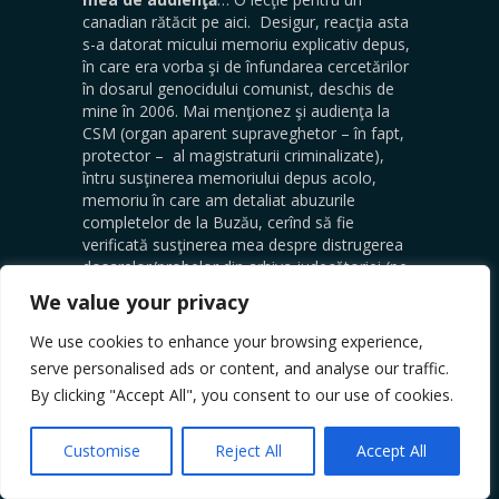
canadian rătăcit pe aici. Desigur, reacţia asta
s-a datorat micului memoriu explicativ depus,
în care era vorba şi de înfundarea cercetărilor
în dosarul genocidului comunist, deschis de
mine în 2006. Mai menţionez şi audienţa la
CSM (organ aparent supraveghetor – în fapt,
protector – al magistraturii criminalizate),
întru susţinerea memoriului depus acolo,
memoriu în care am detaliat abuzurile
completelor de la Buzău, cerînd să fie
verificată susţinerea mea despre distrugerea
dosarelor/probelor din arhiva judecătoriei (pe
care le-am fotografiat intregral, ca să nu se
We value your privacy
poată „re-amenja”, acoperitor).
We use cookies to enhance your browsing experience,
Mi-am dat seama însă, din ostilitatea cu care
serve personalised ads or content, and analyse our traffic.
am fost tratat în audienţă, că va urma o
By clicking "Accept All", you consent to our use of cookies.
verificare formală… Care a stabilit, discutînd
cu cine trebuie, că situaţia din arhivă nu este
cea reclamată de mine… Fără însă a consulta
Customise
Reject All
Accept All
dosarele, întru liniştea oficinelor din Buzău,
care au arătat apoi ce înseamnă „căi