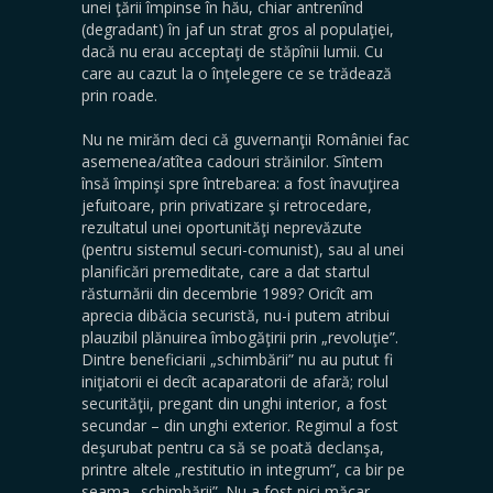
unei ţării împinse în hău, chiar antrenînd
(degradant) în jaf un strat gros al populaţiei,
dacă nu erau acceptaţi de stăpînii lumii. Cu
care au cazut la o înţelegere ce se trădează
prin roade.
Nu ne mirăm deci că guvernanţii României fac
asemenea/atîtea cadouri străinilor. Sîntem
însă împinşi spre întrebarea: a fost înavuţirea
jefuitoare, prin privatizare şi retrocedare,
rezultatul unei oportunităţi neprevăzute
(pentru sistemul securi-comunist), sau al unei
planificări premeditate, care a dat startul
răsturnării din decembrie 1989? Oricît am
aprecia dibăcia securistă, nu-i putem atribui
plauzibil plănuirea îmbogăţirii prin „revoluţie”.
Dintre beneficiarii „schimbării” nu au putut fi
iniţiatorii ei decît acaparatorii de afară; rolul
securităţii, pregant din unghi interior, a fost
secundar – din unghi exterior. Regimul a fost
deşurubat pentru ca să se poată declanşa,
printre altele „restitutio in integrum”, ca bir pe
seama „schimbării”. Nu a fost nici măcar