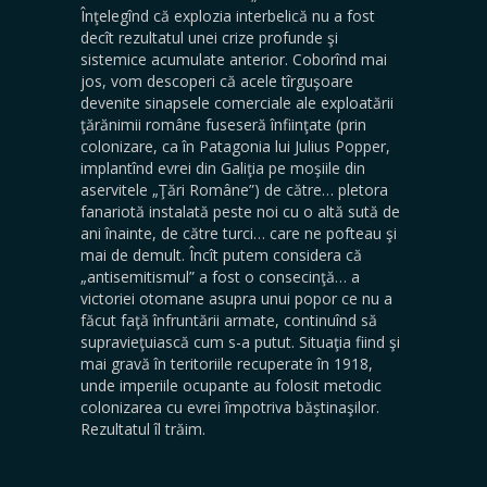
Înţelegînd că explozia interbelică nu a fost
decît rezultatul unei crize profunde şi
sistemice acumulate anterior. Coborînd mai
jos, vom descoperi că acele tîrguşoare
devenite sinapsele comerciale ale exploatării
ţărănimii române fuseseră înfiinţate (prin
colonizare, ca în Patagonia lui Julius Popper,
implantînd evrei din Galiţia pe moşiile din
aservitele „Ţări Române”) de către… pletora
fanariotă instalată peste noi cu o altă sută de
ani înainte, de către turci… care ne pofteau şi
mai de demult. Încît putem considera că
„antisemitismul” a fost o consecinţă… a
victoriei otomane asupra unui popor ce nu a
făcut faţă înfruntării armate, continuînd să
supravieţuiască cum s-a putut. Situaţia fiind şi
mai gravă în teritoriile recuperate în 1918,
unde imperiile ocupante au folosit metodic
colonizarea cu evrei împotriva băştinaşilor.
Rezultatul îl trăim.