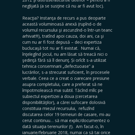
neglijată (a se susţine că nu ar fi avut loc).
Reacţia? Instanţa de recurs a pus deoparte
această voluminoasă anexă (rupînd-o de
volumul recursului şi ascunzînd-o într-un teanc
arhivat!!!), tratînd apoi cauza, doi ani, ca şi
cum nu ar fi fost depusă – deci expertiza
buclucaşă tot nu ar fi existat. Numai că,
înţelegînd jocul, nu am lăsat să treacă nici o
şedinţă fără să îl denunţ. Și orîcît s-a utilizat
tehnica consemnarii „defectuoase” a
lucrărilor, s-a strecurat suficient, în procesele
verbale. Ceea ce a creat o oarecare presiune
asupra completului, care a preferat să ne
împotmolească mai subtil. Tăcînd mîlc pe
subiectul expertizei a doua (cercetarea
disponibilităţilor), a cărei sufocare dolosivă
constituia miezul recursului, refuzînd
discutarea celor 19 temeiuri de casare, mi-au
cerut continuu… să mai explic/documentez o
dată situaţia terenurilor (!). Am facut-o, în
ianuarie/februarie 2018, numai ca să tai orice