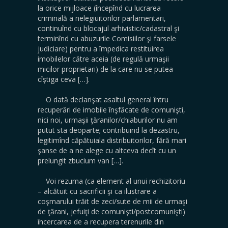
la orice mijloace (începînd cu lucrarea
criminală a nelegiuitorilor parlamentari,
continuînd cu blocajul arhivistic/cadastral şi
terminînd cu abuzurile Comisiilor şi farsele
judiciare) pentru a împedica restituirea
imobilelor către aceia (de regulă urmaşii
micilor proprietari) de la care nu se putea
cîştiga ceva […].
O dată declanşat asaltul general întru
recuperări de imobile înşfăcate de comunişti,
nici noi, urmaşii ţăranilor/chiaburilor nu am
putut sta deoparte; contribuind la dezastru,
legitimînd căpătuiala distribuitorilor, fără mari
şanse de a ne alege cu altceva decît cu un
prelungit zbucium van […].
Voi rezuma (ca element al unui rechizitoriu
– alcătuit cu sacrificii şi ca ilustrare a
coşmarului trăit de zeci/sute de mii de urmaşi
de ţărani, jefuiţi de comunişti/postcomunişti)
încercarea de a recupera terenurile din