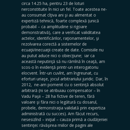
circa 14.25 ha, pentru 23 de loturi
nerconstituite în nici un fel. Toate acestea ne-
au consumat cîţiva ani şi au alimentat o
expertiză tehnică, foarte complexă (unică
probabil – ca amplitudine si rigoare
demonstrativă), care a verificat validitatea
actelor, identificărilor, raţionamentelor, şi
rezolvarea corectă a sistemelor de
ecuaţii/inecuaţii create de date. Comisiile nu
au putut aduce nici o obiecţiune; iar ca
această neputinţă să nu rămînă în ceaţă, am
scos-o în evidenţă printr-un interogatoriu
elocvent. Într-un cuvînt, am îngreunat, cu
eforturi uriaşe, jocul arbitrariului juridic. Dar, în
2012, ne-am pomenit cu o sentinţă absolut
arbitrară (ni se atribuiau compensator – în
Vadu Paşii – 28 ha fictive de teren, fără
valoare şi făra nici o legătură cu dosarul,
probele, demonstraţia validată prin expertiza
administrată cu succes). Am făcut recurs,
nesesizînd – iniţial – cauza primă a ciudăţeniei
sentinţei: răvăşirea miilor de pagini ale