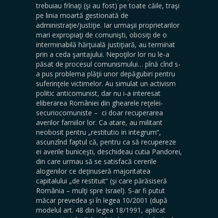
trebuiau frînaţi (şi au fost) pe toate căile, traşi
pe linia moartă gestionată de
administraţie/justiţie. Iar urmaşii proprietarilor
mari expropiaţi de comunişti, obosiţi de o
interminabilă hărţuială justiţiară, au terminat
prin a ceda şantajului. Nepoţilor lor nu le-a
păsat de procesul comunismului… pînă cînd s-
a pus problema plăţii unor depăgubiri pentru
suferinţele victimelor. Au simulat un activism
politic anticomunist, dar nu i-a interesat
eliberarea României din ghearele reţelei-
securiocomuniste – ci doar recuperarea
averilor famiilor lor. Ca atare, au militant
neobosit pentru „restitutio in integrum”,
ascunzînd faptul că, pentru ca să recupereze
ei averile buniceşti, deschideau cutia Pandorei,
din care urmau să se satisfacă cererile
alogenilor ce deţinuseră majoritatea
capitalului „de restituit” (şi care părăsiseră
România – mulţi spre Israel). S-ar fi putut
măcar prevedea şi în legea 10/2001 (după
modelul art. 48 din legea 18/1991, aplicat