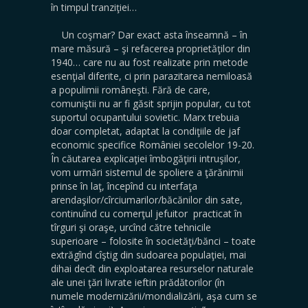
în timpul tranziţiei…
Un coşmar? Dar exact asta înseamnă – în
mare măsură – şi refacerea proprietăţilor din
1940… care nu au fost realizate prin metode
esenţial diferite, ci prin parazitarea nemiloasă
a populimii româneşti. Fără de care,
comuniştii nu ar fi găsit sprijin popular, cu tot
suportul ocupantului sovietic. Marx trebuia
doar completat, adaptat la condiţiile de jaf
economic specifice României secolelor 19-20.
În căutarea explicaţiei îmbogăţirii intruşilor,
vom urmări sistemul de spoliere a ţărănimii
prinse în laţ, începînd cu interfaţa
arendaşilor/cîrciumarilor/băcănilor din sate,
continuînd cu comerţul jefuitor practicat în
tîrguri şi oraşe, urcînd către tehnicile
superioare – folosite în societăţi/bănci – toate
extrăgînd cîştig din sudoarea populaţiei, mai
dihai decît din exploatarea resurselor naturale
ale unei ţări livrate ieftin prădătorilor (în
numele modernizării/mondializării, aşa cum se