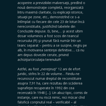
acoperire a previzibilei malversaţii, predînd o
nouă demonstraţie completă, reorganizată
întru maximă claritate, cu explicaţii istorice,
situaţii pe zone, etc., demonstrînd ce s-a
întîmplat cu fiecare din cele 23 de loturi încă
nereconstituite, justificînd tabelele din
Concluziile depuse. Ei, bine,… şi acest ultim
dosar voluminos a fost scos din teancul
recursului (!!!) şi şnuruit fără număr într-un
teanc separat – pentru a se susţine, negru pe
alb, în motivarea sentinţei definitive…. că nu
am depus dovezile cerute, privind
achiziţia/circulaţia terenului!!!
Astfel, au fost „nereţinuţi” 12 ani de efort
juridic, strîns în 22 de volume… Fiindu-ne
recunoscut numai dreptul de reconstituire
asupra 7,91 ha, care rezultau din scăderea
suprafeţei recuperate în 1992 din cea
recenzată în 1948 […]. Un abuz tipic, comis de
instanţe, care nu riscă nimic, nici măcar cînd
falsifică conţinutul real – verificabil – al