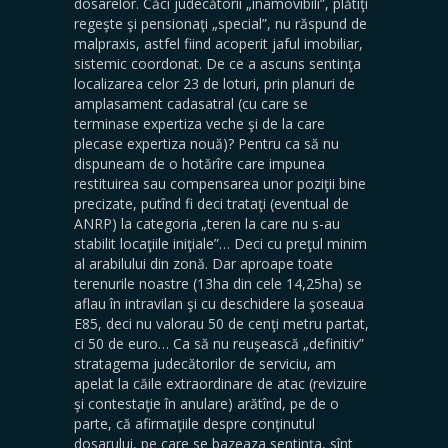
dosarelor. Căci judecătorii „inamovibili”, plătiţi
regeşte şi pensionaţi „special”, nu răspund de
malpraxis, astfel fiind acoperit jaful imobiliar,
sistemic coordonat. De ce a ascuns sentinţa
localizarea celor 23 de loturi, prin planuri de
amplasament cadasatral (cu care se
terminase expertiza veche şi de la care
plecase expertiza nouă)? Pentru ca să nu
dispuneam de o hotărîre care impunea
restituirea sau compensarea unor poziţii bine
precizate, putînd fi deci trataţi (eventual de
ANRP) la categoria „teren la care nu s-au
stabilit locaţiile iniţiale”… Deci cu preţul minim
al arabilului din zonă. Dar aproape toate
terenurile noastre (13ha din cele 14,25ha) se
aflau în intravilan şi cu deschidere la şoseaua
E85, deci nu valorau 50 de cenţi metru partat,
ci 50 de euro… Ca să nu reuşească „definitiv”
stratagema judecătorilor de serviciu, am
apelat la căile extraordinare de atac (revizuire
şi contestaţie în anulare) arătînd, pe de o
parte, că afirmaţiile despre conţinutul
dosarului, pe care se bazeaza sentinţa, sînt