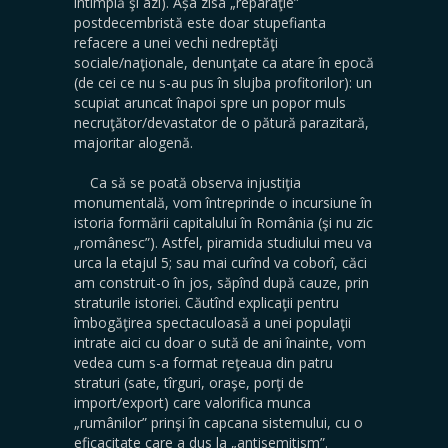
întîmplă şi azi). Așa zisa „reparaţie”
postdecembristă este doar stupefianta
refacere a unei vechi nedreptăţi
sociale/naţionale, denunţate ca atare în epocă
(de cei ce nu s-au pus în slujba profitorilor): un
scupiat aruncat înapoi spre un popor muls
necruţător/devastator de o pătură parazitară,
majoritar alogenă.
Ca să se poată observa injustiţia
monumentală, vom întreprinde o incursiune în
istoria formării capitalului în România (şi nu zic
„românesc”). Astfel, piramida studiului meu va
urca la etajul 5; sau mai curînd va coborî, căci
am construit-o în jos, săpînd după cauze, prin
straturile istoriei. Căutînd explicaţii pentru
îmbogăţirea spectaculoasă a unei populaţii
intrate aici cu doar o sută de ani înainte, vom
vedea cum s-a format reţeaua din patru
straturi (sate, tîrguri, oraşe, porţi de
import/export) care valorifica munca
„rumânilor” prinşi în capcana sistemului, cu o
eficacitate care a dus la „antisemitism”.