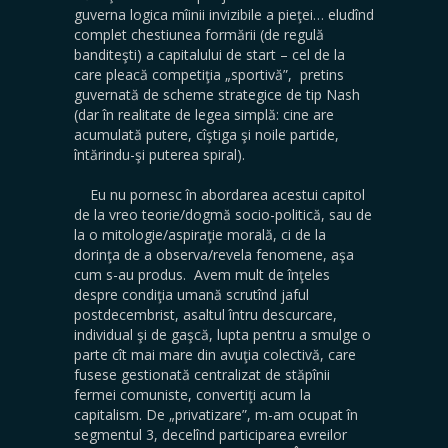
guverna logica mîinii invizibile a pieţei… eludînd
complet chestiunea formării (de regulă
banditeşti) a capitalului de start – cel de la
care pleacă competiţia „sportivă”, pretins
guvernată de scheme strategice de tip Nash
(dar în realitate de legea simplă: cine are
acumulată putere, cîştiga şi noile partide,
întărindu-şi puterea spiral).
Eu nu pornesc în abordarea acestui capitol
de la vreo teorie/dogmă socio-politică, sau de
la o mitologie/aspiraţie morală, ci de la
dorinţa de a observa/revela fenomene, aşa
cum s-au produs. Avem mult de înţeles
despre condiţia umană scrutînd jaful
postdecembrist, asaltul întru descurcare,
individual şi de gaşcă, lupta pentru a smulge o
parte cît mai mare din avuţia colectivă, care
fusese gestionată centralizat de stăpînii
fermei comuniste, convertiţi acum la
capitalism. De „privatizare”, m-am ocupat în
segmentul 3, decelînd participarea evreilor