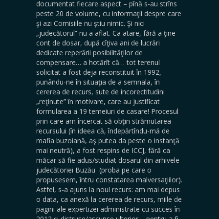
documentat fiecare aspect – pînă s-au strîns
peste 20 de volume, cu informaţii despre care
şi azi Comisiile nu ştiu nimic. Şi nici
„judecătorul” nu a aflat. Ca atare, fără a ţine
cont de dosar, după cîţiva ani de lucrări
dedicate reperării posibilităţilor de
compensare… a hotărît că… tot terenul
solicitat a fost deja reconstituit în 1992,
punându-ne în situaţia de a semnala, în
cererea de recurs, sute de incorectitudini
„reţinute” în motivare, care au justificat
formularea a 19 temeiuri de casare! Procesul
prin care am încercat să obţin strămutarea
recursului (în ideea că, îndepărtîndu-mă de
mafia buzoiană, aş putea da peste o instanţă
mai neutră), a fost respins de ICCJ, fără ca
măcar să fie adus/studiat dosarul din arhivele
judecătoriei Buzău (proba pe care o
propusesem, întru constatarea malversaţiilor).
Astfel, s-a ajuns la noul recurs: am mai depus
o data, ca anexă la cererea de recurs, miile de
pagini ale expertizei administrate cu succes în
2012 şi distruse/ascunse ulterior – pentru a fi