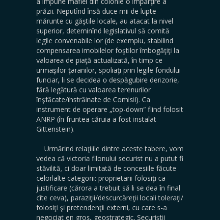
a impune mafiei din colonie o împărţire a
prăzii. Neputînd însă duce mii de lupte
mărunte cu găştile locale, au atacat la nivel
superior, deteminînd legislativul să comită
legile convenabile lor (de exemplu, stabilind
compensarea imobilelor foştilor îmbogăţiţi la
valoarea de piaţă actualizată, în timp ce
urmaşilor ţaranilor, spoliaţi prin legile fondului
funciar, li se decidea o despăgubire derizorie,
fără legătură cu valoarea terenurilor
înşfăcate/înstrăinate de Comisii). Ca
instrument de operare „top-down” fiind folosit
ANRP (în fruntea căruia a fost instalat
Gittenstein).
Urmărind relaţiiile dintre aceste tabere, vom
vedea că victoria filonului securist nu a putut fi
stăvilită, ci doar limitată de concesiile făcute
celorlalte categorii: proprietarii folosiţi ca
justificare (cărora a trebuit să li se dea în final
cîte ceva), paraziţii/descurcăreţii locali toleraţi/
folosiţi şi pretendenţii externi, cu care s-a
negociat en gros, geostrategic. Securiştii