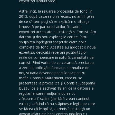
expertizei lămuritoare.
Astfel încît, la reluarea procesului de fond, în
2013, după casarea prin recurs, nu am înţeles
de ce sîntem puşi să re-explicăm o situaţie
limpezită pe parcursul anilor, în cadrul
expertizei acceptate de instanţă şi Comisii. Am
dat totuşi din nou explicaţiile cerute, întru
sprijinirea înţelegerii speţei de către noile
complete de fond. Acestea au aprobat o nouă
expertiză, dedicată reperării posibilităţilor
reale de compensare în natură, camuflate de
comisii. Fiind vorba de cercetarea/corectarea
a zeci de potlogării funciare, semnalate de
noi, situaţia devenea periculoasă pentru
mafie. Comisia Mărăcineni, care nu se
prezentase la proces (ca şi Comisia judeţeană
Buzău, ce s-a eschivat 18 ani de la datoriile ei
regulamentare) mulţumindu-se cu
„răspunsuri” scrise (dar fără vreun conţinut
valid) şi arătînd că nu stăpîneşte legile pe care
se făcea că le aplică, a trimis în instanţă un
avocat (plătit din banii contribuabililor) cu