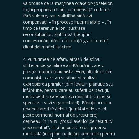
valoroase de la marginea oraşelor/şoselelor,
foştii proprietari fiind „compensaţi” cu loturi
fără valoare, sau solicitînd pînă azi
compensaţii – în procese interminabile – , în
timp ce terenurile lor, sustrase
reconstituirilor, sînt împărţite (prin
concesionări, dări în folosinţă gratuite etc.)
clientelei mafiei funciare.
4. Vulturimea de afară, atrasă de stîrvul
sfîrtecat de şacalii locali. Pătură în care o
poziţie majoră o au nişte evrei, alţii decît cei
comunişti, care au susţinut şi realizat
expropierea primilor (prin lovituri plănuite sau
înfăptuite, pentru care au suferit persecuţii,
motiv pentru care sînt azi răsplătiţi cu pensii
speciale – vezi segmentul 4). Părinţii acestor
revendicatori tîrzielnici (jumătate de secol
peste termenul normal de prescriere)
deţineau, în 1939, grosul averilor de restituit/
„reconstituit”; ei şi-au putut folosi puterea
mondială (începînd cu dulăul american) pentru