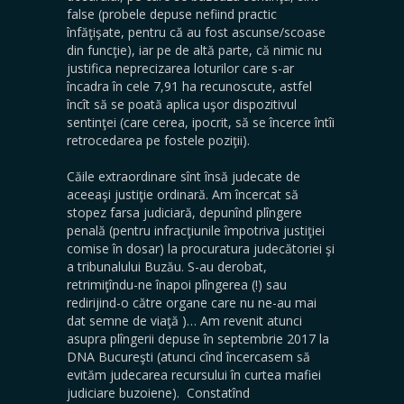
false (probele depuse nefiind practic
înfăţişate, pentru că au fost ascunse/scoase
din funcţie), iar pe de altă parte, că nimic nu
justifica neprecizarea loturilor care s-ar
încadra în cele 7,91 ha recunoscute, astfel
încît să se poată aplica uşor dispozitivul
sentinţei (care cerea, ipocrit, să se încerce întîi
retrocedarea pe fostele poziţii).
Căile extraordinare sînt însă judecate de
aceeaşi justiţie ordinară. Am încercat să
stopez farsa judiciară, depunînd plîngere
penală (pentru infracţiunile împotriva justiţiei
comise în dosar) la procuratura judecătoriei şi
a tribunalului Buzău. S-au derobat,
retrimiţîndu-ne înapoi plîngerea (!) sau
redirijind-o către organe care nu ne-au mai
dat semne de viaţă )… Am revenit atunci
asupra plîngerii depuse în septembrie 2017 la
DNA Bucureşti (atunci cînd încercasem să
evităm judecarea recursului în curtea mafiei
judiciare buzoiene). Constatînd