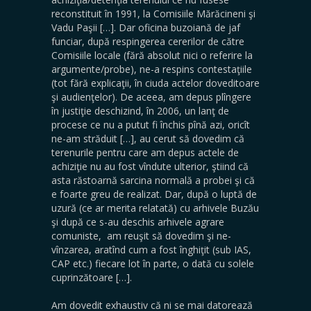
reconstituit în 1991, la Comisiile Mărăcineni şi
Vadu Paşii […]. Dar oficina buzoiană de jaf
funciar, după respingerea cererilor de către
Comisiile locale (fără absolut nici o referire la
argumente/probe), ne-a respins contestaţiile
(tot fără explicaţii, în ciuda actelor doveditoare
şi audienţelor). De aceea, am depus plîngere
în justiţie deschizind, în 2006, un lanţ de
procese ce nu a putut fi închis pînă azi, oricît
ne-am străduit […], au cerut să dovedim că
terenurile pentru care am depus actele de
achiziţie nu au fost vîndute ulterior, ştiind că
asta răstoarnă sarcina normală a probei şi că
e foarte greu de realizat. Dar, după o luptă de
uzură (ce ar merita relatată) cu arhivele Buzău
şi după ce s-au deschis arhivele agrare
comuniste, am reuşit să dovedim şi ne-
vînzarea, aratînd cum a fost înghiţit (sub IAS,
CAP etc.) fiecare lot în parte, o dată cu solele
cuprinzătoare […].
Am dovedit exhaustiv că ni se mai datorează