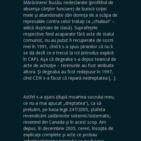
Mărăcineni/ Buzău; nedeclarate (profitînd de
absenţa cărţilor funciare) de bunicii soţiei
mele şi abandonate (din dorinţa de a scăpa de
represaliile contra celor trataţi ca „chiaburi” –
adică duşmani de clasă). Suprafeţele
respective fiind acaparate fără acte de statul
comunist, nu au putut fi recuperate de socrii
mei în 1991, cînd li s-a spus ţăranilor că nu li
se dă decît ce e trecut la rol (introdus explicit
în CAP). Aşa că degeaba s-a depus teancul de
acte de achiziţie – terenurile au fost atribuite
altora. Şi degeaba au fost redepuse în 1997,
cînd CDR s-a făcut că repară nedreptatea […].
Astfel s-a ajuns (după moartea socrului meu,
ce nu a mai apucat „dreptatea”), ca să
preluăm, pe baza legii 247/2005, ştafeta
revendicării zadărnicite sistemic/sistematic,
revenind din Canada şi în acest scop. Am
depus, în decembrie 2005, cereri, însoţite de
explicaţii complete şi acte ce probau
achiziţia/detenţia terenului ce nu fusese