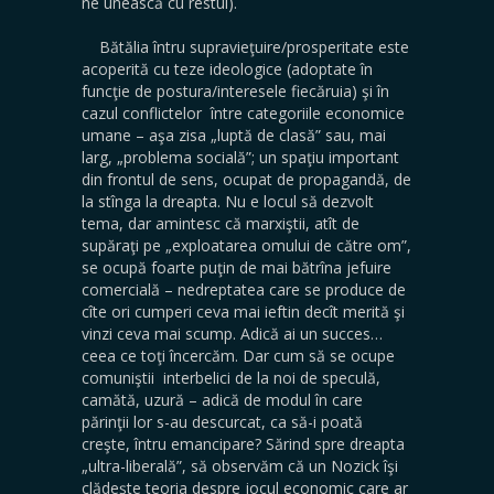
ne unească cu restul).
Bătălia întru supravieţuire/prosperitate este
acoperită cu teze ideologice (adoptate în
funcţie de postura/interesele fiecăruia) şi în
cazul conflictelor între categoriile economice
umane – aşa zisa „luptă de clasă” sau, mai
larg, „problema socială”; un spaţiu important
din frontul de sens, ocupat de propagandă, de
la stînga la dreapta. Nu e locul să dezvolt
tema, dar amintesc că marxiştii, atît de
supăraţi pe „exploatarea omului de către om”,
se ocupă foarte puţin de mai bătrîna jefuire
comercială – nedreptatea care se produce de
cîte ori cumperi ceva mai ieftin decît merită şi
vinzi ceva mai scump. Adică ai un succes…
ceea ce toţi încercăm. Dar cum să se ocupe
comuniştii interbelici de la noi de speculă,
camătă, uzură – adică de modul în care
părinţii lor s-au descurcat, ca să-i poată
creşte, întru emancipare? Sărind spre dreapta
„ultra-liberală”, să observăm că un Nozick îşi
clădeşte teoria despre jocul economic care ar