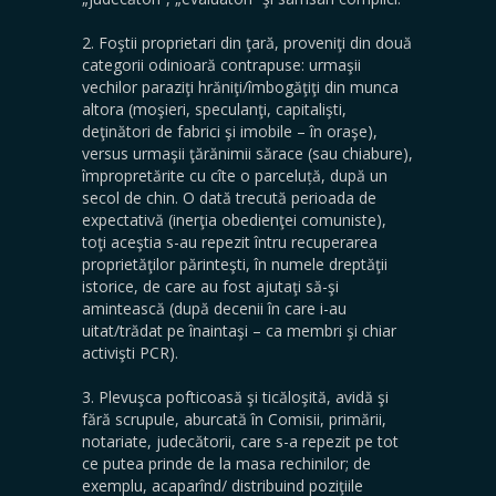
2. Foştii proprietari din ţară, proveniţi din două
categorii odinioară contrapuse: urmaşii
vechilor paraziţi hrăniţi/îmbogăţiţi din munca
altora (moşieri, speculanţi, capitalişti,
deţinători de fabrici şi imobile – în oraşe),
versus urmaşii ţărănimii sărace (sau chiabure),
împropretărite cu cîte o parceluță, după un
secol de chin. O dată trecută perioada de
expectativă (inerţia obedienţei comuniste),
toţi aceştia s-au repezit întru recuperarea
proprietăţilor părinteşti, în numele dreptăţii
istorice, de care au fost ajutaţi să-şi
amintească (după decenii în care i-au
uitat/trădat pe înaintaşi – ca membri şi chiar
activişti PCR).
3. Plevuşca pofticoasă şi ticăloşită, avidă şi
fără scrupule, aburcată în Comisii, primării,
notariate, judecătorii, care s-a repezit pe tot
ce putea prinde de la masa rechinilor; de
exemplu, acaparînd/ distribuind poziţiile