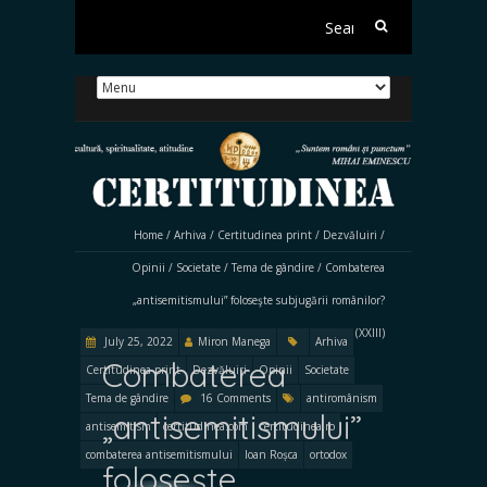
Search
for:
Home
/
Arhiva
/
Certitudinea print
/
Dezvăluiri
/
Opinii
/
Societate
/
Tema de gândire
/
Combaterea
„antisemitismului” foloseşte subjugării românilor?
(XXIII)
July 25, 2022
Miron Manega
Arhiva
Combaterea
Certitudinea print
Dezvăluiri
Opinii
Societate
Tema de gândire
16 Comments
antiromânism
„antisemitismului”
antisemitism
certitudinea.com
certitudinea.ro
combaterea antisemitismului
Ioan Roșca
ortodox
foloseşte