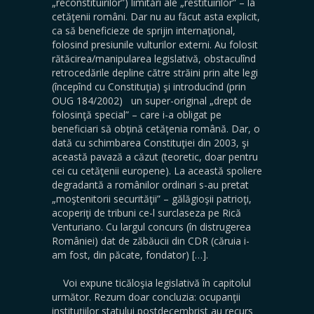
„reconstituirilor”) limitări ale „restituirilor” – la
cetăţenii români. Dar nu au făcut asta explicit,
ca să beneficieze de sprijin internaţional,
folosind presiunile vulturilor externi. Au folosit
rătăcirea/manipularea legislativă, obstaculînd
retrocedările depline către străini prin alte legi
(începînd cu Constituţia) şi introducînd (prin
OUG 184/2002) un super-original „drept de
folosinţă special” – care i-a obligat pe
beneficiari să obţină cetăţenia română. Dar, o
dată cu schimbarea Constituţiei din 2003, şi
această pavază a căzut (teoretic, doar pentru
cei cu cetăţenii europene). La această spoliere
degradantă a românilor ordinari s-au pretat
„moştenitorii securităţii” – gălăgioşii patrioţi,
acoperiţi de tribuni ce-l surclaseza pe Rică
Venturiano. Cu largul concurs (în distrugerea
României) dat de zăbăucii din CDR (căruia i-
am fost, din păcate, fondator) […].
Voi expune ticăloşia legislativă în capitolul
următor. Rezum doar concluzia: ocupanţii
instituţiilor statului postdecembrist au recurs