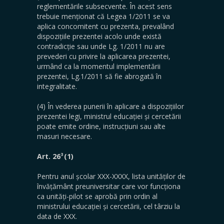
reglementările subsecvente. În acest sens
trebuie menționat că Legea 1/2011 se va
aplica concomitent cu prezenta, prevalând
dispozițiile prezentei acolo unde există
contradicție sau unde Lg. 1/2011 nu are
prevederi cu privire la aplicarea prezentei,
urmând ca la momentul implementării
prezentei, Lg.1/2011 să fie abrogată în
integralitate.
(4) În vederea punerii în aplicare a dispozițiilor
prezentei legi, ministrul educației și cercetării
poate emite ordine, instrucțiuni sau alte
masuri necesare.
3
Art. 26
(1)
Pentru anul școlar XXX-XXXX, lista unităților de
învățământ preuniversitar care vor funcționa
ca unități-pilot se aprobă prin ordin al
ministrului educației și cercetării, cel târziu la
data de XXX.