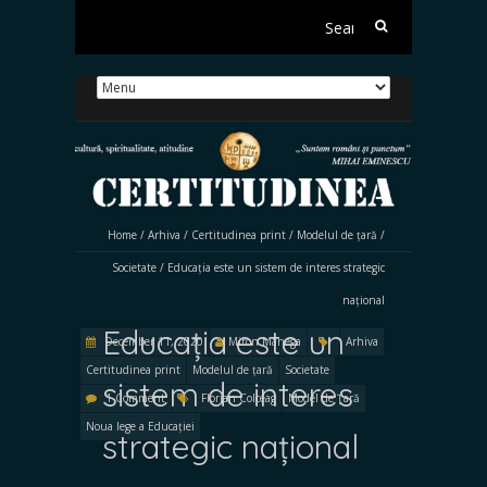
Search
for:
Home
/
Arhiva
/
Certitudinea print
/
Modelul de țară
/
Societate
/
Educația este un sistem de interes strategic
național
Educația este un
December 11, 2020
Miron Manega
Arhiva
Certitudinea print
Modelul de țară
Societate
sistem de interes
1 Comment
Florian Colceag
Model de Țară
Noua lege a Educației
strategic național