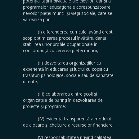
potențialității individuale ale elevilor, dar şi a
programelor educaţionale corespunzătoare
nevoilor pieței muncii şi vieții sociale, care se
va realiza prin:
(I) diferențierea curriculei având drept
scop optimizarea procesul învățării, dar și
stabilirea unor profile ocupaționale în
concordanță cu cererea pieței muncii;
(II) dezvoltarea organizațiilor cu
experiență în educarea şi lucrul cu copiii cu
trăsături psihologice, sociale sau de sănătate
diferite;
(III) colaborarea dintre şcoli şi
organizațiile de părinți în dezvoltarea de
proiecte şi programe;
(IV) evidența transparentă a modului
de alocare și cheltuire a resurselor financiare;
(V) responsabilitatea privind calitatea