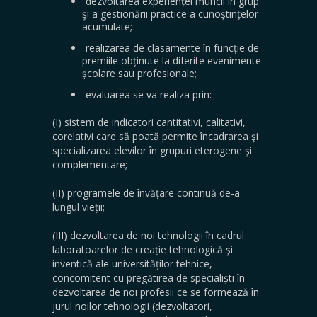
dezvoltarea experienței muncii în grup
şi a gestionării practice a cunoștințelor
acumulate;
realizarea de clasamente în funcție de
premiile obținute la diferite evenimente
școlare sau profesionale;
evaluarea se va realiza prin:
(I) sistem de indicatori cantitativi, calitativi,
corelativi care să poată permite încadrarea şi
specializarea elevilor în grupuri eterogene şi
complementare;
(II) programele de învățare continuă de-a
lungul vieții;
(III) dezvoltarea de noi tehnologii în cadrul
laboratoarelor de creație tehnologică şi
inventică ale universităților tehnice,
concomitent cu pregătirea de specialiști în
dezvoltarea de noi profesii ce se formează în
jurul noilor tehnologii (dezvoltatori,