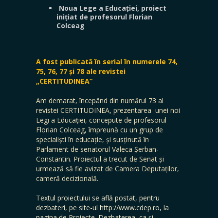
Noua Lege a Educației, proiect
inițiat de profesorul Florian
Colceag
A fost publicată în serial în numerele 74,
75, 76, 77 și 78 ale revistei
„CERTITUDINEA”
Am demarat, începând din numărul 73 al
revistei CERTITUDINEA, prezentarea unei noi
Legi a Educației, concepute de profesorul
Florian Colceag, împreună cu un grup de
specialiști în educație, și susținută în
Parlament de senatorul Valeca Șerban-
Constantin. Proiectul a trecut de Senat și
urmează să fie avizat de Camera Deputaților,
cameră decizională.
Textul proiectului se află postat, pentru
dezbateri, pe site-ul http://www.cdep.ro, la
pagina de Proiecte. Dezbaterea, ca și