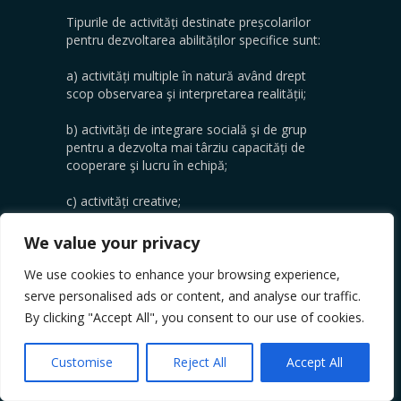
Tipurile de activități destinate preșcolarilor
pentru dezvoltarea abilităților specifice sunt:
a) activități multiple în natură având drept
scop observarea şi interpretarea realității;
b) activități de integrare socială şi de grup
pentru a dezvolta mai târziu capacități de
cooperare şi lucru în echipă;
c) activități creative;
d) activități care să le dezvolte abilitățile
We value your privacy
motorii, senzitive sau artistice;
We use cookies to enhance your browsing experience,
e) activități care să conducă la deprinderea
serve personalised ads or content, and analyse our traffic.
unui comportament responsabil atât în
By clicking "Accept All", you consent to our use of cookies.
natură, cât şi în societate, cu păstrarea
curățeniei şi a normelor de politețe şi sanitare;
de asemenea, activităţi care să conducă la
Customise
Reject All
Accept All
respectarea muncii altora.