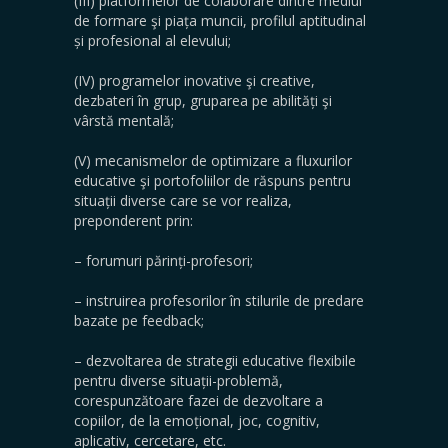
(III) platformelor de colaborare dintre mediul
de formare şi piața muncii, profilul aptitudinal
și profesional al elevului;
(IV) programelor inovative şi creative,
dezbateri în grup, gruparea pe abilități şi
vârstă mentală;
(V) mecanismelor de optimizare a fluxurilor
educative şi portofoliilor de răspuns pentru
situații diverse care se vor realiza,
preponderent prin:
– forumuri părinți-profesori;
– instruirea profesorilor în stilurile de predare
bazate pe feedback;
– dezvoltarea de strategii educative flexibile
pentru diverse situații-problemă,
corespunzătoare fazei de dezvoltare a
copiilor, de la emoțional, joc, cognitiv,
aplicativ, cercetare, etc.