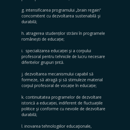
g. intensificarea programului „brain regain”
concomitent cu dezvoltarea sustenabilă şi
durabilă;
h. atragerea studenților străini în programele
românești de educație;
i. specializarea educației şi a corpului
profesoral pentru tehnicile de lucru necesare
diferitelor grupuri țintă.
j. dezvoltarea mecanismului capabil să
formeze, să atragă şi să stimuleze material
corpul profesoral de vocație în educație;
k. continuitatea programelor de dezvoltare
istorică a educației, indiferent de fluctuațiile
politice şi conforme cu nevoile de dezvoltare
durabilă;
l. inovarea tehnologiilor educaţionale,