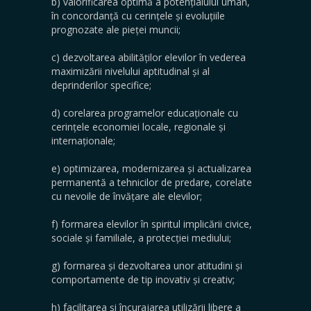
b) valorificarea optimă a potențialului uman,
în concordanță cu cerințele și evoluțiile
prognozate ale pieței muncii;
c) dezvoltarea abilităților elevilor în vederea
maximizării nivelului aptitudinal și al
deprinderilor specifice;
d) corelarea programelor educaționale cu
cerințele economiei locale, regionale și
internaționale;
e) optimizarea, modernizarea și actualizarea
permanentă a tehnicilor de predare, corelate
cu nevoile de învățare ale elevilor;
f) formarea elevilor în spiritul implicării civice,
sociale și familiale, a protecției mediului;
g) formarea și dezvoltarea unor atitudini și
comportamente de tip inovativ și creativ;
h) facilitarea și încurajarea utilizării libere a