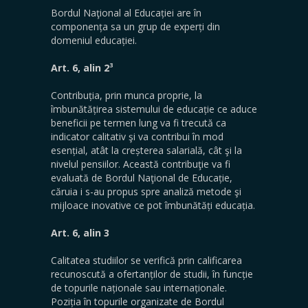
Bordul Naţional al Educației are în
componența sa un grup de experți din
domeniul educației.
3
Art. 6, alin 2
Contribuția, prin munca proprie, la
îmbunătățirea sistemului de educație ce aduce
beneficii pe termen lung va fi trecută ca
indicator calitativ şi va contribui în mod
esențial, atât la creșterea salarială, cât şi la
nivelul pensiilor. Această contribuţie va fi
evaluată de Bordul Naţional de Educație,
căruia i s-au propus spre analiză metode şi
mijloace inovative ce pot îmbunătăți educația.
Art. 6, alin 3
Calitatea studiilor se verifică prin calificarea
recunoscută a ofertanților de studii, în funcție
de topurile naționale sau internaționale.
Poziția în topurile organizate de Bordul