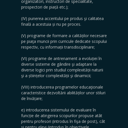
organizatori, instructori de specialitate,
prospectori de piață etc.);
(IV) punerea accentului pe produs şi calitatea
finală a acestuia și nu pe proces.
(V) programe de formare a calităților necesare
pe piaţa muncii prin curricule dedicate scopului
respectiv, cu informații transdisciplinare;
(VI) programe de antrenament a evoluției în
diverse sisteme de gândire şi adaptare la
diverse logici prin studiul complexității naturii
şi a științelor complexității şi dinamicii;
(VIII) introducerea programelor educaţionale
caracteristice dezvoltării abilităților unor stiluri
de învățare;
e) introducerea sistemului de evaluare în
funcție de atingerea scopurilor propuse atât
pentru profesori (introdus în fişa de post), cât
şi pentru elevi (introdus în obiectivele