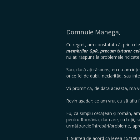
Domnule Manega,
Cu regret, am constatat că, prin cel
membrilor GpR, precum tuturor celo
nu ați răspuns la problemele ridicat
Sau, dacă ați răspuns, eu nu am înțele
orice fel de dubii, neclarități, sau in
Vă promit că, de data aceasta, mă vo
Revin așadar: ce am vrut eu să aflu 
Eu, ca simplu cetățean și român, am 
pentru România, dar care, cu toții, s
următoarele întrebări/probleme, apro
1. Sunteți de acord că legea 15/1990