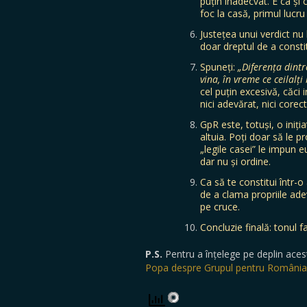
puțin inadecvat. E ca și 
foc la casă, primul lucru
Justețea unui verdict nu
doar dreptul de a consti
Spuneți:
„Diferența dintr
vina, în vreme ce ceilalț
cel puțin excesivă, căci
nici adevărat, nici corect
GpR este, totuși, o iniți
altuia. Poți doar să le p
„legile casei” le impun e
dar nu și ordine.
Ca să te constitui într-o
de a clama propriile adev
pe cruce.
Concluzie finală: tonul 
P.S.
Pentru a înțelege pe deplin acest a
Popa despre Grupul pentru România