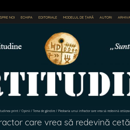
SPRE NOI
ECHIPA
EDITORIALE
MODELUL DE ȚARĂ
AUTORI
ARHIV
itudinea print
/
Opinii
/
Tema de gândire
/
Pledoaria unui infractor care vrea să redevină cetățe
fractor care vrea să redevină cetă