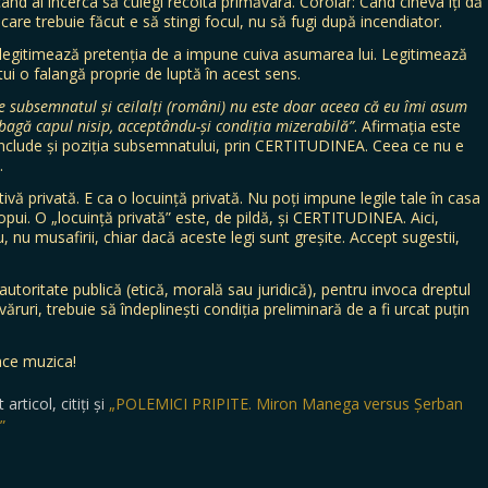
când ai încerca să culegi recolta primăvara. Corolar: Când cineva îți dă
 care trebuie făcut e să stingi focul, nu să fugi după incendiator.
 legitimează pretenția de a impune cuiva asumarea lui. Legitimează
tui o falangă proprie de luptă în acest sens.
e subsemnatul și ceilalți (români) nu este doar aceea că eu îmi asum
i bagă capul nisip, acceptându-și condiția mizerabilă”
. Afirmația este
 include și poziția subsemnatului, prin CERTITUDINEA. Ceea ce nu e
.
ativă privată. E ca o locuință privată. Nu poți impune legile tale în casa
ropui. O „locuință privată” este, de pildă, și CERTITUDINEA. Aici,
u, nu musafirii, chiar dacă aceste legi sunt greșite. Accept sugestii,
 autoritate publică (etică, morală sau juridică), pentru invoca dreptul
ăruri, trebuie să îndeplinești condiția preliminară de a fi urcat puțin
face muzica!
rticol, citiți și
„POLEMICI PRIPITE. Miron Manega versus Șerban
”