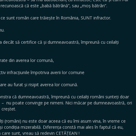
 recunoască că este „babă bătrână”, sau „moș bătrân”.
 ce sunt român care trăiește în România, SUNT infractor.
nu.
 decât să certifice că și dumneavoastră, împreună cu ceilalți
urate din averea lor comună,
tiv infracțiunile împotriva averii lor comune
care au furat și risipit averea lor comună.
nstra că dumneavoastră, împreună cu ceilalți români sunteți doar
ă – nu poate convinge pe nimeni. Nici măcar pe dumneavoastră, ori
 creștet.
alți (români) nu este doar aceea că eu îmi asum vina, în vreme ce
și condiția mizerabilă. Diferența constă mai ales în faptul că eu,
n care sunt, vreau să redevin CETĂȚEAN !