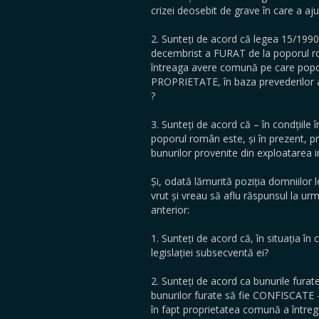
crizei deosebit de grave în care a aju
2. Sunteți de acord că legea 15/1990
decembrist a FURAT de la poporul r
întreaga avere comună pe care poporu
PROPRIETATE, în baza prevederilor art
?
3. Sunteți de acord că – în condțiile 
poporul român este, și în prezent, pr
bunurilor provenite din exploatarea i
Și, odată lămurită poziția domniilor
vrut și vreau să aflu răspunsul la ur
anterior:
1. Sunteți de acord că, în situația î
legislației subsecventă ei?
2. Sunteți de acord ca bunurile fura
bunurilor furate să fie CONFISCATE – 
în fapt proprietatea comună a întregu