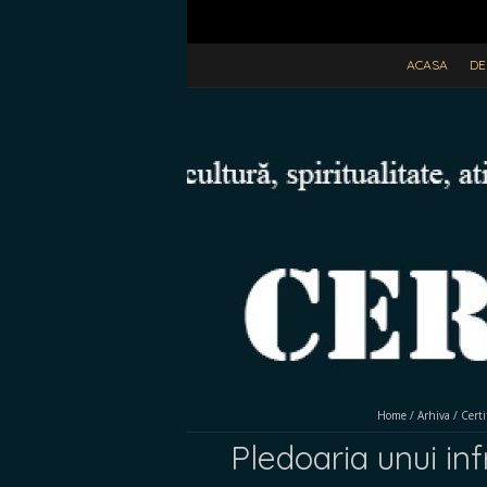
ACASA
DE
Home
/
Arhiva
/
Cert
Pledoaria unui in