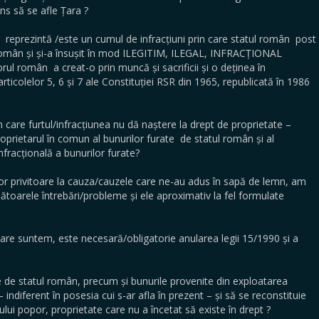
ns să se afle Țara ?
 reprezintă /este un cumul de infracțiuni prin care statul român post
omân și și-a însușit în mod ILEGITIM, ILEGAL, INFRACȚIONAL
l român a creat-o prin muncă și sacrificii și o deținea în
icolelor 5, 6 și 7 ale Constituției RSR din 1965, republicată în 1986
în care furtul/infracțiunea nu dă naștere la drept de proprietate –
oprietarul în comun al bunurilor furate de statul român și al
nfracțională a bunurilor furate?
 lor privitoare la cauza/cauzele care ne-au adus în sapă de lemn, am
mătoarele întrebări/probleme și ele aproximativ la fel formulate
n care suntem, este necesară/obligatorie anularea legii 15/1990 și a
te de statul român, precum și bunurile provenite din exploatarea
indiferent în posesia cui s-ar afla în prezent – și să se reconstituie
lui popor, proprietate care nu a încetat să existe în drept ?