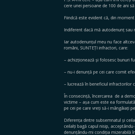
cere unei persoane de 100 de ani să
Fiindcă este evident că, din moment
Indiferent dacă mă autodenunț sau 
Iar autodenunțul meu nu face altceva
români, SUNTEȚI infractori, care:
– achizționează și folosesc bunuri f
– nu-i denunță pe cei care comit efec
– lucrează în beneficiul infractorilor 
În consecință, încercarea de a demo
victime – așa cum este ea formulat
pe cei pe care vreți să-i mângâiați pe
Diferența dintre subsemnatul și ceil
ceilalți bagă capul nisip, acceptându-
denunțându-mi condiția mizerabilă î