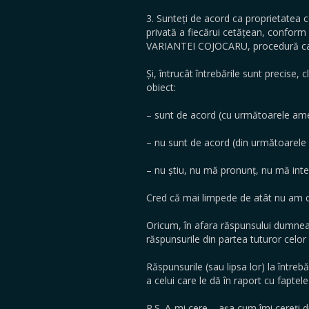
3. Sunteți de acord ca proprietatea c
privată a fiecărui cetățean, conform 
VARIANTEI COJOCARU, procedură care s
Și, întrucât întrebările sunt precise, c
obiect:
– sunt de acord (cu următoarele ame
– nu sunt de acord (din următoarel
– nu știu, nu mă pronunț, nu mă int
Cred că mai limpede de atât nu am c
Oricum, în afara răspunsului dumneav
răspunsurile din partea tuturor celo
Răspunsurile (sau lipsa lor) la între
a celui care le dă în raport cu faptel
P.S. A-mi cere – așa cum îmi cereți 