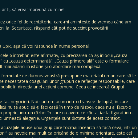
i ar fi, să vrea împreună cu mine!
uez orice fel de rechizitoriu, care-mi amintește de vremea când am
eni la Securitate, răspund cât pot de succint provocării
 GpR, așa că voi răspunde în nume personal.
ele 6 întrebări este afirmativ, cu precizarea că aș înlocui „cauza
” cu „cauza determinantă”. „Cauza primordială” este o formulare
lt mai adânci în istorie și o abordare mai complexă.
or formulate de dumneavoastră presupune materialul uman care să le
e necesitatea coagulării unor grupuri de reflecție responsabile, care
public în direcția unei acțiuni comune. Ceea ce încearcă Grupul
 fac negocieri. Noi suntem acum într-o tranșee de luptă, în care
ică nu te apuci să-ți faci casă în timp de război, dacă nu ai făcut-o
a propriu, într-un război în care nu avem ce căuta, iar la figurat într-
ăci urmează alegerile. Urgențele sunt dictate de acest context.
 acuzațiile aduse unui grup care tocmai încearcă să facă ceva, într-un
rii” au nevoie mai mult ca oricând de o minima orientare, este cel