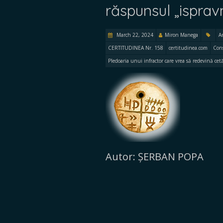
răspunsul „isprav
March 22, 2024
Miron Manega
A
CERTITUDINEA Nr. 158
certitudinea.com
Cons
Pledoaria unui infractor care vrea să redevină cet
Autor: ȘERBAN POPA