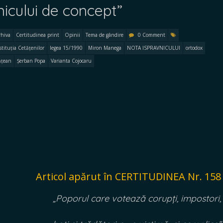
nicului de concept”
rhiva
Certitudinea print
Opinii
Tema de gândire
0 Comment
tituția Cetățenilor
legea 15/1990
Miron Manega
NOTA ISPRAVNICULUI
ortodox
ățean
Șerban Popa
Varianta Cojocaru
Articol apărut în CERTITUDINEA Nr. 158
„Poporul care votează corupți, impostori,