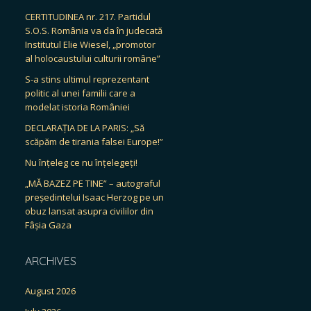
CERTITUDINEA nr. 217. Partidul
S.O.S. România va da în judecată
Institutul Elie Wiesel, „promotor
al holocaustului culturii române”
S-a stins ultimul reprezentant
politic al unei familii care a
modelat istoria României
DECLARAȚIA DE LA PARIS: „Să
scăpăm de tirania falsei Europe!”
Nu înțeleg ce nu înțelegeți!
„MĂ BAZEZ PE TINE” – autograful
președintelui Isaac Herzog pe un
obuz lansat asupra civililor din
Fâșia Gaza
ARCHIVES
August 2026