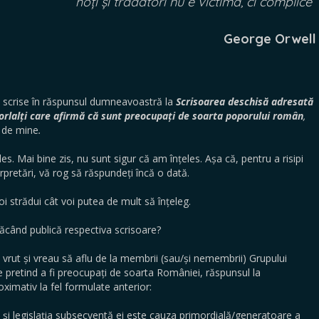
hoți și trădători nu e victimă, ci complice”
George Orwell
e scrise în răspunsul dumneavoastră la
Scrisoarea deschisă adresată
rlalți care afirmă că sunt preocupați de soarta poporului român
,
e de mine
.
s. Mai bine zis, nu sunt sigur că am înțeles. Așa că, pentru a risipi
terpretări, vă rog să răspundeți încă o dată.
i strădui cât voi putea de mult să înțeleg.
făcând publică respectiva scrisoare?
vrut și vreau să aflu de la membrii (sau/și nemembrii) Grupului
e pretind a fi preocupați de soarta României, răspunsul la
ximativ la fel formulate anterior:
 și legislația subsecventă ei este cauza primordială/generatoare a