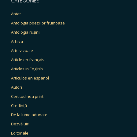
CATEGORIES
Antet
Antologia poeziilor frumoase
Antologia rușinii
Arhiva
Arte vizuale
Article en français
Articles in English
Artículos en español
Autori
Certitudinea print
Credință
De la lume adunate
Dezvăluiri
Editoriale