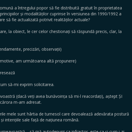
omună a întregului popor să fie distribuită gratuit în proprietatea
principiilor și modalităților cuprinse în versiunea din 1990/1992 a
ă fie actualizată potrivit realităților actuale?
lare, la obiect, le cer celor chestionați să răspundă precis, clar, la
ndamente, precizări, observații)
e motive, am următoarea altă propunere)
eresează
um să-mi exprim solicitarea.
oastră (dacă veți avea bunăvoința să mi-l reacordați), aștept ȘI
r cărora m-am adresat.
bările mele sunt hârtia de turnesol care devoalează adevărata postură
e și intențiile sale față de națiunea română.
dumeavoastră – să mă autodenunț ca infractor, este ca și cum i-ai