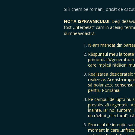
Și îi chem pe români, oricât de căzuț
NOTA ISPRAVNICULUI
. Deși dezav
fost „interpelat” cam în aceiași term
dumneavoastră.
N-am mandat din partea
Răspunsul meu la toate c
primordială/generatoare
care implică rădăcini mu
Realizarea dezideratel
realizeze. Aceasta impun
să polarizeze consensul 
pentru România.
Pe câmpul de luptă nu se
prevalează urgențele. Ad
înainte. Iar noi suntem, l
un război „electoral”, c
Procesul de intenție sau
moment în care „infracto