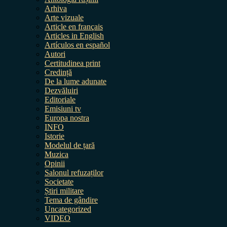
Arhiva
Arte vizuale
Article en français
Articles in English
Artículos en español
Autori
Certitudinea print
Credință
De la lume adunate
Dezvăluiri
Editoriale
Emisiuni tv
Europa nostra
INFO
Istorie
Modelul de țară
Muzica
Opinii
Salonul refuzaților
Societate
Știri militare
Tema de gândire
Uncategorized
VIDEO