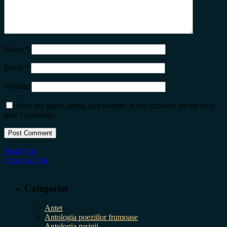
Name
*
Email
*
Website
Save my name, email, and website in this browser for the next
time I comment.
Next Post
Previous Post
Categories
Antet
Antologia poeziilor frumoase
Antologia rușinii