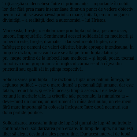
Toţi aceştia se deosebesc între ei prin nuanţe – importante în ochii
lor, dar fără prea mare însemnătate dintr-un punct de vedere obiectiv;
pentru că toţi se aseamă¬nă printr-o mare, iniţială, eroare: negarea
divinităţii – a realităţii, deci a autonomiei – lui Hristos.
Mai există, fireşte, o solidarizare prin luptă politică, pe care o cer,
uneori, împrejurările. Sentimentul acestei solidarizări cu mediocrii şi
imbecilii este, fireşte, dramatic – dar sentimentul luptei, care
înfrăţeşte pe oameni de valori diferite, biruie aproape întotdeauna. În
timp de război, un savant care se află pe front luptă alături şi
pri¬meşte ordine de la imbecili sau mediocri – şi luptă, poate, tocmai
împotriva unui grup inamic în mijlocul căruia se află cîţiva din
prietenii sau egalii săi în ştiinţa respectivă.
Solidarizarea prin luptă – fie războiul, lupta unei naţiuni întregi, fie
acţiunea politică – este o mare dramă a personalităţii umane, dar este
fatală, ireductibilă, şi este în acelaşi timp o asceză. Te sileşte să
renunţi la meritele tale, la criteriile tale personale, la mîntuirea ta –
deve¬nind un număr, un instrument în mîna destinului, un ele-ment
fără mare importanţă în colosala încleştare între două neamuri sau
două partide politice.
Solidarizarea aceasta în timp de luptă şi numai de lup¬tă nu trebuie
confundată cu solidarizarea prin eroare. În timp de luptă, nu mai eşti
liber să alegi, destinul a ales pentru tine. Dar acest interval de luptă,