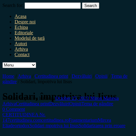
Search for:
Acasa
Despre noi
Echipa
Editoriale
Modelul de țară
Autori
Arhiva
Contact
Home
/
Arhiva
/
Certitudinea print
/
Dezvăluiri
/
Opinii
/
Tema de
gândire
/
Solidari, împotriva lui Iisus
Solidari, împotriva lui Iisus
Solidari, împotriva lui Iisus
October 25, 2023
Miron Manega
Arhiva
Certitudinea print
Dezvăluiri
Opinii
Tema de gândire
0 Comment
CERTITUDINEA Nr.
147
certitudinea.com
certitudinea.ro
Fragmentarium
Mircea
Eliade
ortodox
Solidari mpotriva lui Iisus
Solidarizarea prin eroare