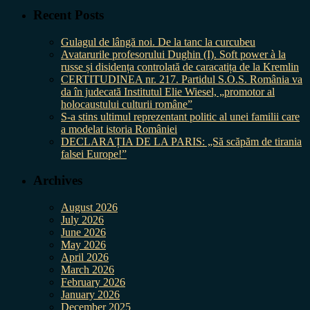
Recent Posts
Gulagul de lângă noi. De la tanc la curcubeu
Avatarurile profesorului Dughin (I). Soft power à la
russe și disidența controlată de caracatița de la Kremlin
CERTITUDINEA nr. 217. Partidul S.O.S. România va
da în judecată Institutul Elie Wiesel, „promotor al
holocaustului culturii române”
S-a stins ultimul reprezentant politic al unei familii care
a modelat istoria României
DECLARAȚIA DE LA PARIS: „Să scăpăm de tirania
falsei Europe!”
Archives
August 2026
July 2026
June 2026
May 2026
April 2026
March 2026
February 2026
January 2026
December 2025