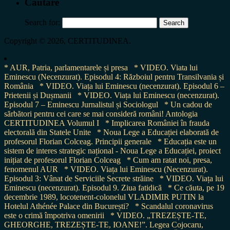
Cautare
Search for:
Copyright © 2026, CERTITUDINEA.
* AUR, Patria, parlamentarele și presa
* VIDEO. Viata lui
Eminescu (Necenzurat). Episodul 4: Războiul pentru Transilvania și
România
* VIDEO. Viața lui Eminescu (necenzurat). Episodul 6 –
Prietenii și Dușmanii
* VIDEO. Viața lui Eminescu (necenzurat).
Episodul 7 – Eminescu Jurnalistul și Sociologul
* Un cadou de
sărbători pentru cei care se mai consideră români! Antologia
CERTITUDINEA Volumul I
* Implicarea României în frauda
electorală din Statele Unite
* Noua Lege a Educației elaborată de
profesorul Florian Colceag. Principii generale
* Educația este un
sistem de interes strategic național - Noua Lege a Educației, proiect
inițiat de profesorul Florian Colceag
* Cum am ratat noi, presa,
fenomenul AUR
* VIDEO. Viața lui Eminescu (Necenzurat).
Episodul 3: Vânat de Serviciile Secrete străine
* VIDEO. Viața lui
Eminescu (necenzurat). Episodul 9. Ziua fatidică
* Ce căuta, pe 19
decembrie 1989, locotenent-colonelul VLADIMIR PUTIN la
Hotelul Athénée Palace din București?
* Scandalul coronavirus
este o crimă împotriva omenirii
* VIDEO. „TREZEȘTE-TE,
GHEORGHE, TREZEȘTE-TE, IOANE!”. Legea Cojocaru,