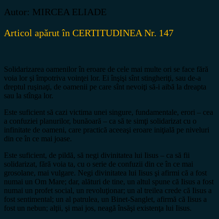
Autor: MIRCEA ELIADE
Articol apărut în CERTITUDINEA Nr. 147
Solidarizarea oamenilor în eroare de cele mai multe ori se face fără
voia lor şi împotriva voinţei lor. Ei înşişi sînt stingheriţi, sau de-a
dreptul ruşinaţi, de oamenii pe care sînt nevoiţi să-i aibă la dreapta
sau la stînga lor.
Este suficient să cazi victima unei singure, fundamentale, erori – cea
a confuziei planurilor, bunăoară – ca să te simţi solidarizat cu o
infinitate de oameni, care practică aceeaşi eroare iniţială pe niveluri
din ce în ce mai joase.
Este suficient, de pildă, să negi divinitatea lui Iisus – ca să fii
solidarizat, fără voia ta, cu o serie de confuzii din ce în ce mai
grosolane, mai vulgare. Negi divinitatea lui Iisus şi afirmi că a fost
numai un Om Mare; dar, alături de tine, un altul spune că Iisus a fost
numai un profet social, un revoluţionar; un al treilea crede că Iisus a
fost sentimental; un al patrulea, un Binet-Sanglet, afirmă că Iisus a
fost un nebun; alţii, şi mai jos, neagă însăşi existenţa lui Iisus.