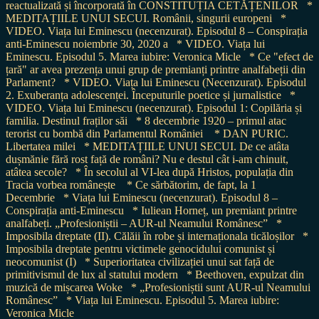
reactualizată și încorporată în CONSTITUȚIA CETĂȚENILOR
*
MEDITAȚIILE UNUI SECUI. Românii, singurii europeni
*
VIDEO. Viața lui Eminescu (necenzurat). Episodul 8 – Conspirația
anti-Eminescu noiembrie 30, 2020 a
* VIDEO. Viața lui
Eminescu. Episodul 5. Marea iubire: Veronica Micle
* Ce "efect de
țară" ar avea prezența unui grup de premianți printre analfabeții din
Parlament?
* VIDEO. Viața lui Eminescu (Necenzurat). Episodul
2. Exuberanța adolescenței. Începuturile poetice și jurnalistice
*
VIDEO. Viața lui Eminescu (necenzurat). Episodul 1: Copilăria și
familia. Destinul fraților săi
* 8 decembrie 1920 – primul atac
terorist cu bombă din Parlamentul României
* DAN PURIC.
Libertatea milei
* MEDITAȚIILE UNUI SECUI. De ce atâta
dușmănie fără rost față de români? Nu e destul cât i-am chinuit,
atâtea secole?
* În secolul al VI-lea după Hristos, populația din
Tracia vorbea românește
* Ce sărbătorim, de fapt, la 1
Decembrie
* Viața lui Eminescu (necenzurat). Episodul 8 –
Conspirația anti-Eminescu
* Iuliean Horneț, un premiant printre
analfabeți. „Profesioniștii – AUR-ul Neamului Românesc”
*
Imposibila dreptate (II). Călăii în robe și internaționala ticăloșilor
*
Imposibila dreptate pentru victimele genocidului comunist și
neocomunist (I)
* Superioritatea civilizației unui sat față de
primitivismul de lux al statului modern
* Beethoven, expulzat din
muzică de mișcarea Woke
* „Profesioniștii sunt AUR-ul Neamului
Românesc”
* Viața lui Eminescu. Episodul 5. Marea iubire:
Veronica Micle