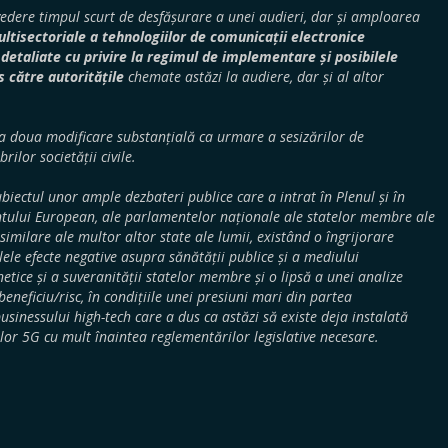
edere timpul scurt de desfășurare a unei audieri, dar și amploarea
ltisectoriale a tehnologiilor de comunicații electronice
 detaliate cu privire la regimul de implementare și posibilele
 către autoritățile
chemate astăzi la audiere, dar și al altor
la a doua modificare substanțială ca urmare a sesizărilor de
ilor societății civile.
biectul unor ample dezbateri publice care a intrat în Plenul și în
entului European, ale parlamentelor naționale ale statelor membre ale
 similare ale multor altor state ale lumii, existând o îngrijorare
ele efecte negative asupra sănătății publice și a mediului
etice și a suveranității statelor membre și o lipsă a unei analize
beneficiu/risc, în condițiile unei presiuni mari din partea
businessului high-tech care a dus ca astăzi să existe deja instalată
or 5G cu mult înaintea reglementărilor legislative necesare.