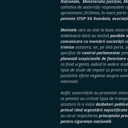
Naționale, Ministerului Justiției, M
calitatea de autorități responsabile 
aproximativ 2h30min, în mare parte o
petente STOP 5G România, asociații
Motivele
care au stat la baza inițieri
stabilească dacă au existat
posibile 
comunicare cu membrii societății ci
trimise
acestora, iar, pe altă parte, s
specifice de
control parlamentar
pen
planează suspiciunile de favorizare 
ca fiind urgentă, având în vedere stad
lipsa de studii de impact cu privire la
posibilele efecte negative asupra oame
naționale.
Astfel, autoritățile au prezentat statis
ce petenții au criticat lipsa de trans
acestora în a iniția
dezbateri public
primul rând urgentării nejustificate 
au cerut respectarea
principiului pre
pentru siguranța națională
.