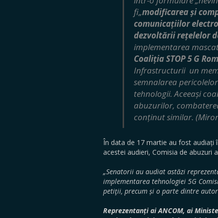
într-o formulare „nevi
fi„
modificarea și com
comunicațiilor electro
dezvoltării rețelelor 
implementarea mascată
Coaliția STOP 5 G Ro
Infrastructurii un mem
semnalarea pericolelor
tehnologii. Aceeași coal
abuzurilor, combaterea 
conținut similar. (Mir
În data de 17 martie au fost audiați 
acestei audieri, Comisia de abuzuri 
„Senatorii au audiat astăzi reprezentan
implementarea tehnologiei 5G Comisie
petiţii, precum și o parte dintre auto
Reprezentanți ai ANCOM, ai Ministeru