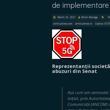
de implementare 
March 25, 2021
Miron Manega
D
certitudinea.com
certitudinea.ro
Coaliția STO
Reprezentanții societăț
abuzuri din Senat
Așa cum am semnalat în
inițiat, prin Autoritat
Comunicații (ANCOM) un