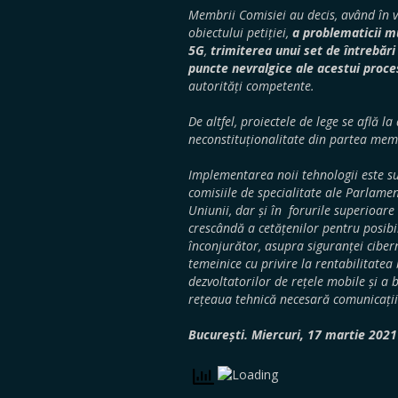
Membrii Comisiei au decis, având în v
obiectului petiției,
a problematicii mu
5G
,
trimiterea unui set de întrebări
puncte nevralgice ale acestui proces
autorități competente.
De altfel, proiectele de lege se află 
neconstituționalitate din partea membr
Implementarea noii tehnologii este su
comisiile de specialitate ale Parlam
Uniunii, dar și în forurile superioare
crescândă a cetățenilor pentru posibil
înconjurător, asupra siguranței cibern
temeinice cu privire la rentabilitatea 
dezvoltatorilor de rețele mobile și a 
rețeaua tehnică necesară comunicațiil
București. Miercuri, 17 martie 2021