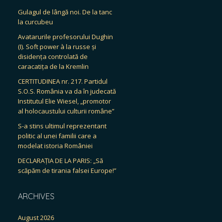
Gulagul de lângă noi. De la tanc
la curcubeu
Avatarurile profesorului Dughin
(I). Soft power à la russe și
disidența controlată de
caracatița de la Kremlin
CERTITUDINEA nr. 217. Partidul
S.O.S. România va da în judecată
Institutul Elie Wiesel, „promotor
al holocaustului culturii române”
S-a stins ultimul reprezentant
politic al unei familii care a
modelat istoria României
DECLARAȚIA DE LA PARIS: „Să
scăpăm de tirania falsei Europe!”
ARCHIVES
August 2026