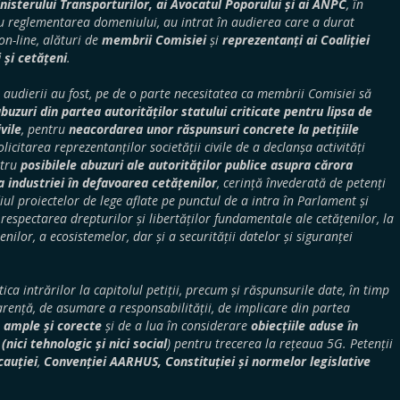
inisterului Transporturilor, ai Avocatul Poporului și ai ANPC
, în
cu reglementarea domeniului, au intrat în audierea care a durat
n-line, alături de
membrii Comisiei
și
reprezentanți ai Coaliției
 și cetățeni
.
i audierii au fost, pe de o parte necesitatea ca membrii Comisiei să
abuzuri din partea autorităților statului criticate pentru lipsa de
vile
, pentru
neacordarea unor răspunsuri concrete la petițiile
olicitarea reprezentanților societății civile de a declanșa activități
tru
posibilele abuzuri ale autorităților publice asupra cărora
a industriei în defavoarea cetățenilor
, cerință învederată de petenți
iul proiectelor de lege aflate pe punctul de a intra în Parlament și
 respectarea drepturilor și libertăților fundamentale ale cetățenilor, la
nilor, a ecosistemelor, dar și a securității datelor și siguranței
tica intrărilor la capitolul petiții, precum și răspunsurile date, în timp
parență, de asumare a responsabilității, de implicare din partea
e ample și corecte
și de a lua în considerare
obiecțiile aduse în
(nici tehnologic și nici social
) pentru trecerea la rețeaua 5G. Petenții
cauției
,
Convenției AARHUS, Constituției și normelor legislative