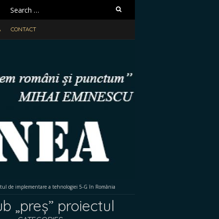
Search
for:
A
CONTACT
ectul de implementare a tehnologiei 5-G în România
b „preș” proiectul