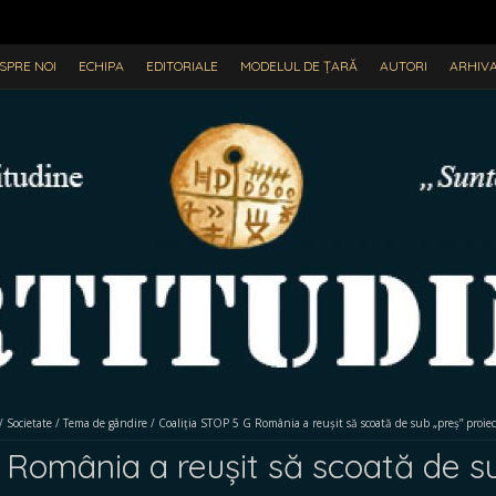
SPRE NOI
ECHIPA
EDITORIALE
MODELUL DE ȚARĂ
AUTORI
ARHIV
/
Societate
/
Tema de gândire
/
Coaliția STOP 5 G România a reușit să scoată de sub „preș” proi
 România a reușit să scoată de su