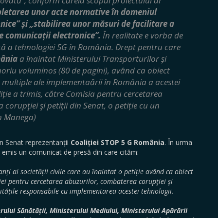
novată”, conform căreia scopul proiectului ar
pletarea unor acte normative în domeniul
nice” și „stabilirea unor măsuri de facilitare a
de comunicații electronice”.
În realitate e vorba de
 a tehnologiei 5G în România. Drept pentru care
mânia
a înaintat Ministerului Transporturilor și
oriu voluminos (80 de pagini), având ca obiect
 multiple ale implementaării în România a acestei
iție a trimis, către
Comisia pentru cercetarea
corupţiei şi petiţii
din Senat, o petiție cu un
on Manega)
în Senat reprezentanții
Coaliției STOP 5 G România
. În urma
a emis un comunicat de presă din care cităm:
ți ai societății civile care au înaintat o petiție având ca obiect
i pentru cercetarea abuzurilor, combaterea corupţiei şi
ritățile responsabile cu implementarea acestei tehnologii.
lui Sănătății, Ministerului Mediului, Ministerului Apărării