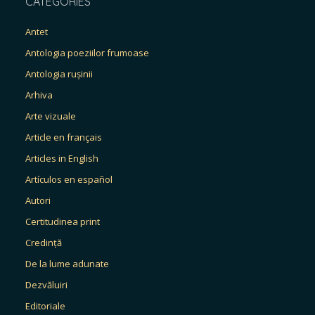
CATEGORIES
Antet
Antologia poeziilor frumoase
Antologia rușinii
Arhiva
Arte vizuale
Article en français
Articles in English
Artículos en español
Autori
Certitudinea print
Credință
De la lume adunate
Dezvăluiri
Editoriale