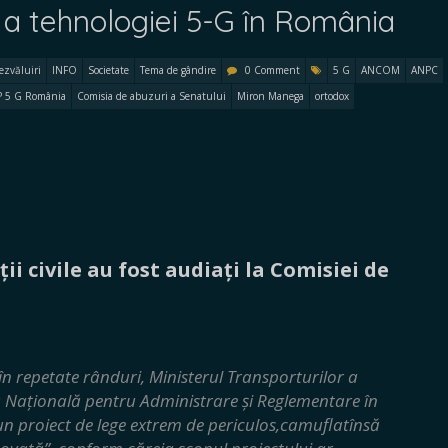
a tehnologiei 5-G în România
ezvăluiri
INFO
Societate
Tema de gândire
0 Comment
5 G
ANCOM
ANPC
P 5 G România
Comisia de abuzuri a Senatului
Miron Manega
ortodox
ii civile au fost audiați la Comisiei de
 repetate rânduri, Ministerul Transporturilor a
ea Națională pentru Administrare și Reglementare în
 proiect de lege extrem de periculos,camuflatînsă