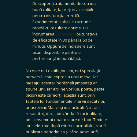
Descoperiți tratamente de cea mai
bună calitate, la prețuri accesibile
pentru disfuncția erectilă.
Experimentați soluții cu acțiune
rapidă cu rezultate optime. Cu
îndrumarea
Cpr-mama
, bucurați-vă
de eficacitate în 30 până la 60 de
minute. Opțiuni de încredere sunt
acum disponibile pentru o
performanță îmbunătățită.
Nu este nici exhibiţionism, nici speculaţie
perversă, este expresia unui mesaj. Iar
mesajul acestei îndrăzneli (impietăţi ar
spune unii, iar alţii ne vor lua, poate, peste
picior) este că morţii aceştia sunt, prin
faptele lor fundamentale, mai vii decât noi,
anacronicii. Mai vii şi mai actuali. Nu i-am
resuscitat, deci, aducându-i în actualitate,
am consemnat doar o stare de fapt. Textele
lor, selectate după criteriul actualităţii, vor fi
publicate periodic, ca şi când acum ar fi