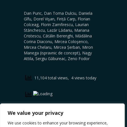
Dan Puric, Dan Toma Dulciu, Daniela
Gîfu, Dorel Vişan, Firiță Carp, Florian
Colceag, Florin Zamfirescu, Laurian
Stănchescu, Lazăr Lădariu, Mariana
Cristescu, Cătălin Berenghi, Mădălina
Corina Diaconu, Mircea Coloşenco,
Mircea Chelaru, Mircea Șerban, Miron
Manega (ispravnic de concept), Nagy
Attila, Sergiu Găbureac, Zeno Fodor
11,104 total views, 4 views today
We value your privacy
We use cookies to enhance your browsing experience,
Copyright © 2026, CERTITUDINEA.