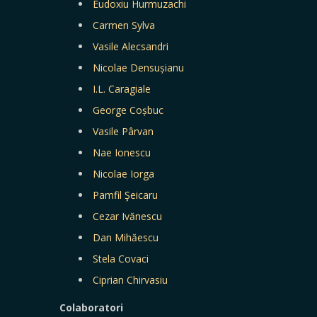
Eudoxiu Hurmuzachi
Carmen Sylva
Vasile Alecsandri
Nicolae Densușianu
I.L. Caragiale
George Coșbuc
Vasile Pârvan
Nae Ionescu
Nicolae Iorga
Pamfil Şeicaru
Cezar Ivănescu
Dan Mihăescu
Stela Covaci
Ciprian Chirvasiu
Colaboratori