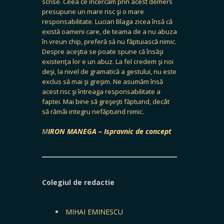
scrise. Ceea ce încercăm prin acest demers
presupune un mare risc şi o mare
responsabilitate. Lucian Blaga zicea însă că
există oameni care, de teama de a nu abuza
în vreun chip, preferă să nu făptuiască nimic.
Despre aceştia se poate spune că însăşi
existenţa lor e un abuz. La fel credem şi noi
deşi, la nivel de gramatică a gestului, nu este
exclus să mai şi greşim. Ne asumăm însă
acest risc şi întreaga responsabilitate a
faptei. Mai bine să greşeşti făptuind, decât
să rămâi integru nefăptuind nimic.
M
IRON MANEGA – Ispravnic de concept
Colegiul de redactie
MIHAI EMINESCU