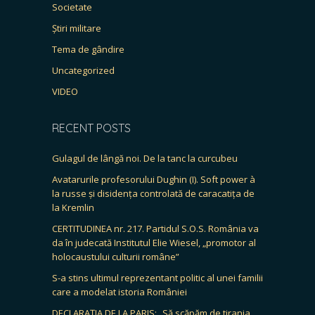
Societate
Știri militare
Tema de gândire
Uncategorized
VIDEO
RECENT POSTS
Gulagul de lângă noi. De la tanc la curcubeu
Avatarurile profesorului Dughin (I). Soft power à
la russe și disidența controlată de caracatița de
la Kremlin
CERTITUDINEA nr. 217. Partidul S.O.S. România va
da în judecată Institutul Elie Wiesel, „promotor al
holocaustului culturii române”
S-a stins ultimul reprezentant politic al unei familii
care a modelat istoria României
DECLARAȚIA DE LA PARIS: „Să scăpăm de tirania