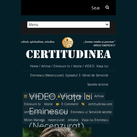
Search
for:
Home
/
Arhiva
/
Emisiuni tv
/
Istorie
/
VIDEO. Viața lui
Eminescu (Necenzurat). Episodul 3: Vânat de Serviciile
Secrete străine
VIDEO. Viața lui
October 10, 2020
Miron Manega
Arhiva
Emisiuni tv
Istorie
0 Comment
certitudinea.com
Eminescu
certitudinea.ro
Daniel Roxin
Eminescu și Serviciile secrete
Miron Manega
necenzurat
ortodox
Viața lui Eminescu
(Necenzurat).