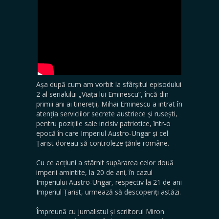
Așa după cum am vorbit la sfârșitul episodului
2 al serialului „Viața lui Eminescu”, încă din
primii ani ai tinereții, Mihai Eminescu a intrat în
atenția serviciilor secrete austriece și rusești,
pentru pozițiile sale incisiv patriotice, într-o
epocă în care Imperiul Austro-Ungar și cel
Țarist doreau să controleze țările române.
Cu ce acțiuni a stârnit supărarea celor două
imperii amintite, la 20 de ani, în cazul
Imperiului Austro-Ungar, respectiv la 21 de ani
Imperiul Țarist, urmează să descoperiți astăzi.
Împreună cu jurnalistul și scriitorul Miron