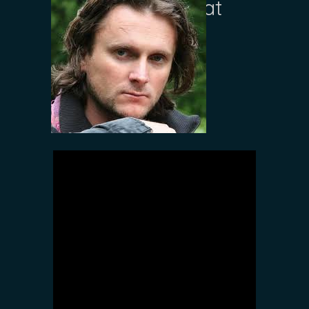
Episodul 3: Vânat
de Serviciile
Secrete străine