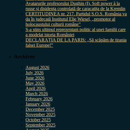
Avatarurile profesorului Dughin (I). Soft power à la
russe și disidența controlată de caracatița de la Kremlin
CERTITUDINEA nr. 217. Partidul S.O.S. România va
da în judecată Institutul Elie Wiesel, „promotor al
holocaustului culturii române”
S-a stins ultimul reprezentant politic al unei familii care
a modelat istoria României
DECLARAȚIA DE LA PARIS: „Să scăpăm de tirania
falsei Europe!”
Archives
August 2026
July 2026
June 2026
May 2026
April 2026
March 2026
February 2026
January 2026
December 2025
November 2025
October 2025
September 2025