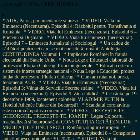
Copyright © 2026, CERTITUDINEA.
* AUR, Patria, parlamentarele și presa
* VIDEO. Viata lui
Eminescu (Necenzurat). Episodul 4: Războiul pentru Transilvania și
România
* VIDEO. Viața lui Eminescu (necenzurat). Episodul 6 –
Prietenii și Dușmanii
* VIDEO. Viața lui Eminescu (necenzurat).
Episodul 7 – Eminescu Jurnalistul și Sociologul
* Un cadou de
sărbători pentru cei care se mai consideră români! Antologia
CERTITUDINEA Volumul I
* Implicarea României în frauda
electorală din Statele Unite
* Noua Lege a Educației elaborată de
profesorul Florian Colceag. Principii generale
* Educația este un
sistem de interes strategic național - Noua Lege a Educației, proiect
inițiat de profesorul Florian Colceag
* Cum am ratat noi, presa,
fenomenul AUR
* VIDEO. Viața lui Eminescu (Necenzurat).
Episodul 3: Vânat de Serviciile Secrete străine
* VIDEO. Viața lui
Eminescu (necenzurat). Episodul 9. Ziua fatidică
* Ce căuta, pe 19
decembrie 1989, locotenent-colonelul VLADIMIR PUTIN la
Hotelul Athénée Palace din București?
* Scandalul coronavirus
este o crimă împotriva omenirii
* VIDEO. „TREZEȘTE-TE,
GHEORGHE, TREZEȘTE-TE, IOANE!”. Legea Cojocaru,
reactualizată și încorporată în CONSTITUȚIA CETĂȚENILOR
*
MEDITAȚIILE UNUI SECUI. Românii, singurii europeni
*
VIDEO. Viața lui Eminescu (necenzurat). Episodul 8 – Conspirația
anti-Eminescu noiembrie 30, 2020 a
* VIDEO. Viața lui