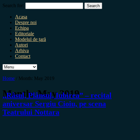
Search for:
Acasa
Despre noi
Echipa
Editoriale
Modelul de țară
Autori
Arhiva
Contact
Home
/
Month:
May 2019
Month:
May 2019
,,Râsul, Plânsul, Iubirea” – recital
aniversar Sergiu Cioiu, pe scena
Teatrului Nottara