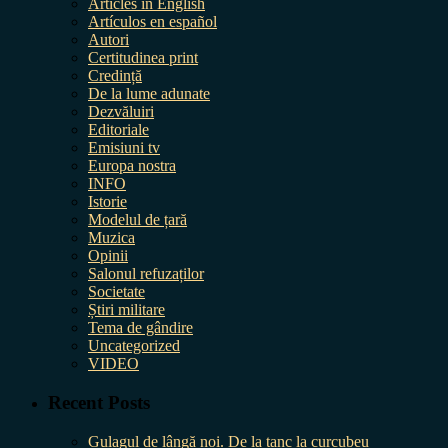
Articles in English
Artículos en español
Autori
Certitudinea print
Credință
De la lume adunate
Dezvăluiri
Editoriale
Emisiuni tv
Europa nostra
INFO
Istorie
Modelul de țară
Muzica
Opinii
Salonul refuzaților
Societate
Știri militare
Tema de gândire
Uncategorized
VIDEO
Recent Posts
Gulagul de lângă noi. De la tanc la curcubeu