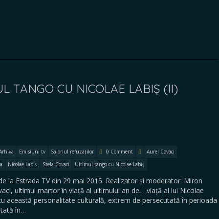
L TANGO CU NICOLAE LABIȘ (II)
Arhiva
Emisiuni tv
Salonul refuzaților
0 Comment
Aurel Covaci
a
Nicolae Labiș
Stela Covaci
Ultimul tango cu Nicolae Labiș
la Estrada TV din 29 mai 2015. Realizator și moderator: Miron
aci, ultimul martor în viață al ultimului an de… viață al lui Nicolae
re cu această personalitate culturală, extrem de persecutată în perioada
ltată în…