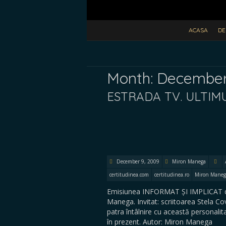
ACASA
DE
Month:
December
ESTRADA TV. ULTIMU
December 9, 2009
Miron Manega
certitudinea.com
certitudinea.ro
Miron Maneg
Emisiunea INFORMAT ȘI IMPLICAT de 
Manega. Invitat: scriitoarea Stela Cova
patra întâlnire cu această personalit
în prezent. Autor: Miron Manega