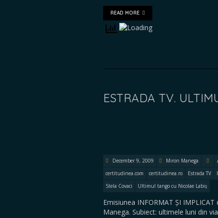
READ MORE
ESTRADA TV. ULTIMU
December 9, 2009
Miron Manega
certitudinea.com
certitudinea.ro
Estrada TV
Stela Covaci
Ultimul tango cu Nicolae Labiș
Emisiunea INFORMAT ȘI IMPLICAT de 
Manega. Subiect: ultimele luni din viaț