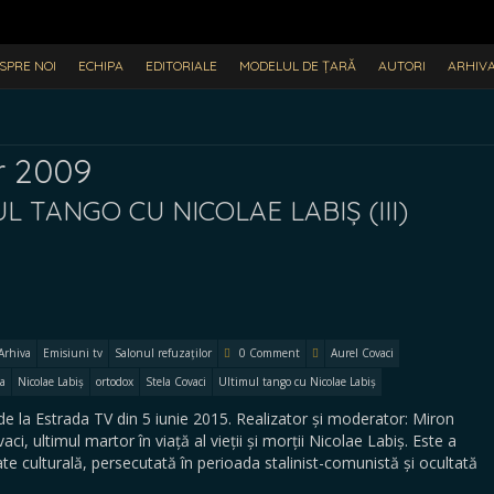
SPRE NOI
ECHIPA
EDITORIALE
MODELUL DE ȚARĂ
AUTORI
ARHIV
 2009
L TANGO CU NICOLAE LABIȘ (III)
Arhiva
Emisiuni tv
Salonul refuzaților
0 Comment
Aurel Covaci
a
Nicolae Labiș
ortodox
Stela Covaci
Ultimul tango cu Nicolae Labiș
la Estrada TV din 5 iunie 2015. Realizator și moderator: Miron
ci, ultimul martor în viață al vieții și morții Nicolae Labiș. Este a
ate culturală, persecutată în perioada stalinist-comunistă și ocultată