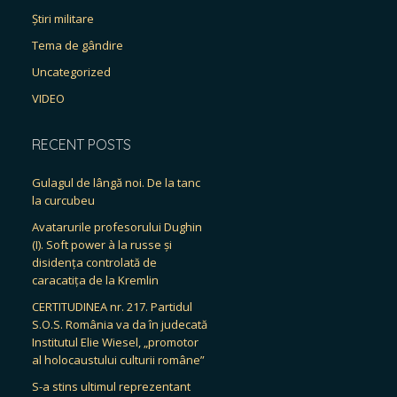
Știri militare
Tema de gândire
Uncategorized
VIDEO
RECENT POSTS
Gulagul de lângă noi. De la tanc
la curcubeu
Avatarurile profesorului Dughin
(I). Soft power à la russe și
disidența controlată de
caracatița de la Kremlin
CERTITUDINEA nr. 217. Partidul
S.O.S. România va da în judecată
Institutul Elie Wiesel, „promotor
al holocaustului culturii române”
S-a stins ultimul reprezentant