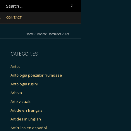
Search
for:
A
CONTACT
Home
/
Month:
December 2009
CATEGORIES
Antet
Antologia poeziilor frumoase
Antologia rușinii
Arhiva
Arte vizuale
Article en français
Articles in English
Artículos en español