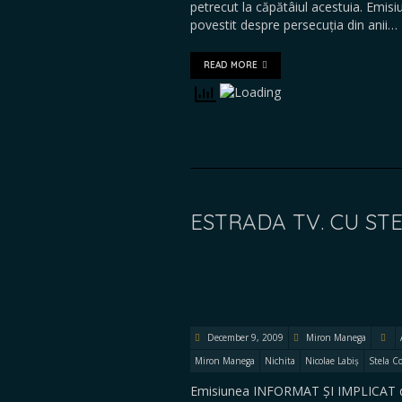
petrecut la căpătâiul acestuia. Emisi
povestit despre persecuția din anii…
READ MORE
ESTRADA TV. CU ST
December 9, 2009
Miron Manega
Miron Manega
Nichita
Nicolae Labiș
Stela Co
Emisiunea INFORMAT ȘI IMPLICAT de 