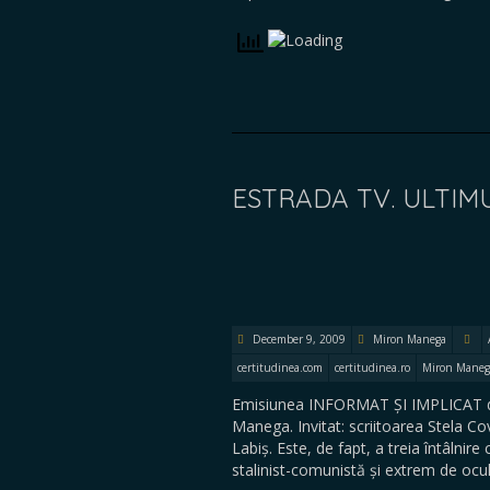
ESTRADA TV. ULTIMU
December 9, 2009
Miron Manega
certitudinea.com
certitudinea.ro
Miron Maneg
Emisiunea INFORMAT ȘI IMPLICAT de 
Manega. Invitat: scriitoarea Stela Cov
Labiș. Este, de fapt, a treia întâlni
stalinist-comunistă și extrem de ocu