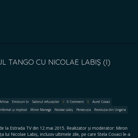
L TANGO CU NICOLAE LABIȘ (I)
Arhiva
Emisiuni tv
Salonul refuzaților
0 Comment
Aurel Covaci
Informat și implicat
Miron Manega
Nicolae Labiș
Persecuția
Revoluția din Ungaria
la Estrada TV din 12 mai 2015. Realizator și moderator: Miron
a lui Nicolae Labiș, inclusiv ultimele zile, pe care Stela Covaci le-a