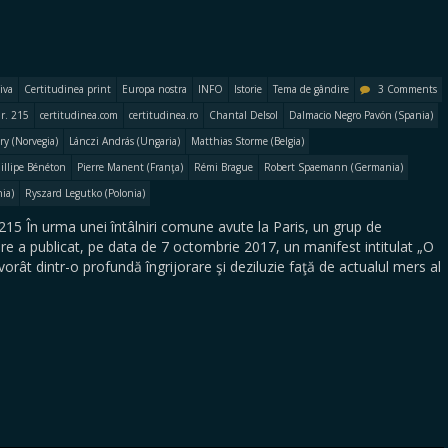
iva
Certitudinea print
Europa nostra
INFO
Istorie
Tema de gândire
3 Comments
r. 215
certitudinea.com
certitudinea.ro
Chantal Delsol
Dalmacio Negro Pavón (Spania)
y (Norvegia)
Lánczi András (Ungaria)
Matthias Storme (Belgia)
illipe Bénéton
Pierre Manent (Franţa)
Rémi Brague
Robert Spaemann (Germania)
ia)
Ryszard Legutko (Polonia)
15 În urma unei întâlniri comune avute la Paris, un grup de
are a publicat, pe data de 7 octombrie 2017, un manifest intitulat „O
rât dintr-o profundă îngrijorare şi deziluzie faţă de actualul mers al