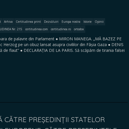
t
Arhiva
Certitudinea print
Dezvăluiri
Europa nostra
Istorie
Opinii
UDINEA Nr. 215
certitudinea.com
certitudinea.ro
ortodox
ra de palavre din Parlament ● MIRON MANEGA. „MĂ BAZEZ PE
ac Herzog pe un obuz lansat asupra civililor din Fâșia Gaza ● DENIS
ă de flaut” ● DECLARAȚIA DE LA PARIS. Să scăpăm de tirania falsei
Ă CĂTRE PREȘEDINȚII STATELOR