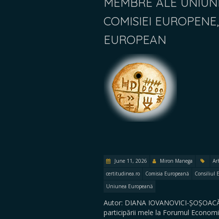
MEMBRE ALE UNIUNI
COMISIEI EUROPENE
EUROPEAN
June 11, 2026
Miron Manega
Ar
certitudinea.ro
Comisia Europeană
Consiliul 
Uniunea Europeană
Autor: DIANA IOVANOVICI-ȘOȘOACĂ D
participării mele la Forumul Economi