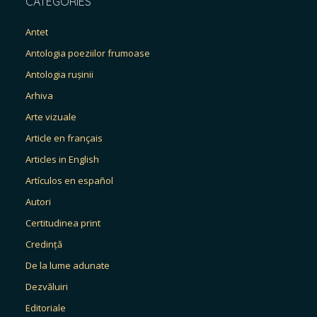
CATEGORIES
Antet
Antologia poeziilor frumoase
Antologia rușinii
Arhiva
Arte vizuale
Article en français
Articles in English
Artículos en español
Autori
Certitudinea print
Credință
De la lume adunate
Dezvăluiri
Editoriale