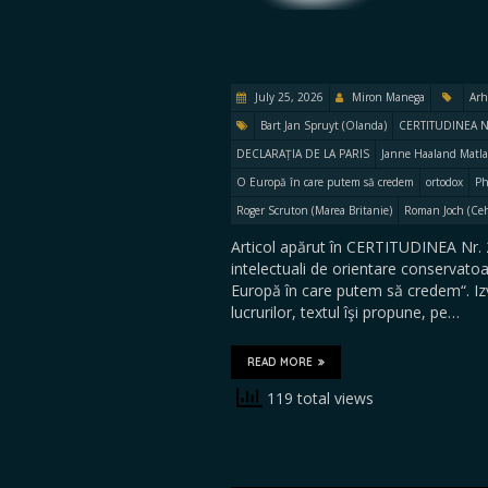
July 25, 2026
Miron Manega
Arh
Bart Jan Spruyt (Olanda)
CERTITUDINEA N
DECLARAȚIA DE LA PARIS
Janne Haaland Matlar
O Europă în care putem să credem
ortodox
Ph
Roger Scruton (Marea Britanie)
Roman Joch (Ceh
Articol apărut în CERTITUDINEA Nr. 2
intelectuali de orientare conservato
Europă în care putem să credem“. Izvo
lucrurilor, textul îşi propune, pe…
READ MORE
119 total views