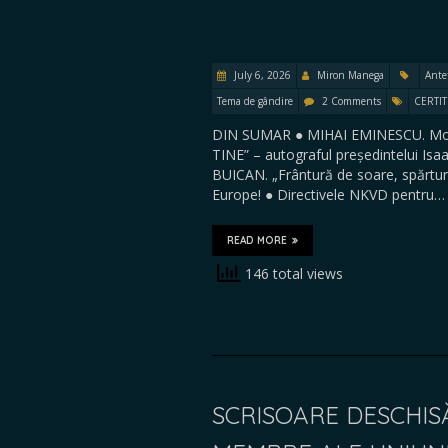
July 6, 2026
Miron Manega
Ante
Tema de gândire
2 Comments
CERTIT
DIN SUMAR ● MIHAI EMINESCU. Moa
TINE” – autograful președintelui Isa
BUICAN. „Frântură de soare, spărtur
Europe! ● Directivele NKVD pentru…
READ MORE
146 total views
SCRISOARE DESCHIS