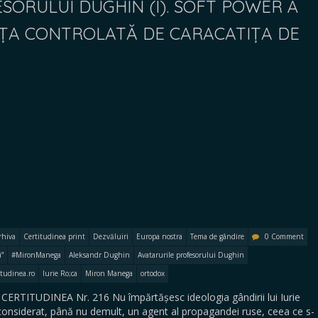
SORULUI DUGHIN (I). SOFT POWER À
ENȚA CONTROLATĂ DE CARACATIȚA DE
rhiva
Certitudinea print
Dezvăluiri
Europa nostra
Tema de gândire
0 Comment
i”
#MironManega
Aleksandr Dughin
Avatarurile profesorului Dughin
itudinea.ro
Iurie Ro;ca
Miron Manega
ortodox
 CERTITUDINEA Nr. 216 Nu împărtășesc ideologia gândirii lui Iurie
considerat, până nu demult, un agent al propagandei ruse, ceea ce s-