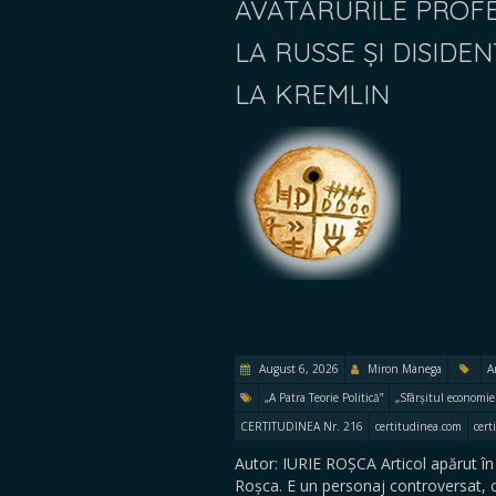
AVATARURILE PROFE
LA RUSSE ȘI DISID
LA KREMLIN
August 6, 2026
Miron Manega
A
„A Patra Teorie Politică”
„Sfârșitul economie
CERTITUDINEA Nr. 216
certitudinea.com
cert
Autor: IURIE ROȘCA Articol apărut în
Roșca. E un personaj controversat, 