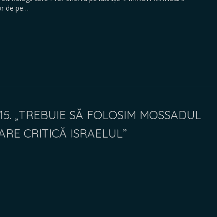
lor de pe…
15. „TREBUIE SĂ FOLOSIM MOSSADUL
RE CRITICĂ ISRAELUL”