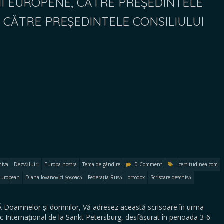
I EUROPENE, CĂTRE PREȘEDINTELE
, CĂTRE PREȘEDINTELE CONSILIULUI
hiva
Dezvăluiri
Europa nostra
Tema de gândire
0 Comment
certitudinea.com
European
Diana Iovanovici Șoșoacă
Federația Rusă
ortodox
Scrisoare deschisă
oamnelor și domnilor, Vă adresez această scrisoare în urma
c Internațional de la Sankt Petersburg, desfășurat în perioada 3-6