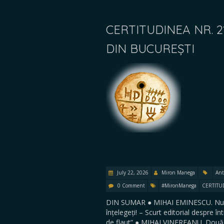
CERTITUDINEA NR. 
DIN BUCUREȘTI
July 22, 2026
Miron Manega
Ant
0 Comment
#MironManega
CERTITU
DIN SUMAR ● MIHAI EMINESCU. Nulit
înțelegeți! – Scurt editorial despre 
de flaut” ● MIHAI VINEREANU. Două 