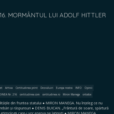
216. MORMÂNTUL LUI ADOLF HITTLER
et
Arhiva
Certitudinea print
Dezvăluiri
Europa nostra
INFO
Opinii
DINEA Nr. 216
certitudinea.com
certitudinea.ro
Miron Manega
ortodox
ățile din fruntea statului ● MIRON MANEGA. Nu înțeleg ce nu
întrebări și răspunsuri ● DENIS BUICAN. „Frântură de soare, spărtură
etimologii care-i vor enerva pe latiniști ● MIRON MANEGA.