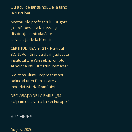
Gulagul de lângă noi. De la tanc
la curcubeu
Avatarurile profesorului Dughin
(I). Soft power à la russe și
disidența controlată de
caracatița de la Kremlin
CERTITUDINEA nr. 217. Partidul
S.O.S. România va da în judecată
Institutul Elie Wiesel, „promotor
al holocaustului culturii române”
S-a stins ultimul reprezentant
politic al unei familii care a
modelat istoria României
DECLARAȚIA DE LA PARIS: „Să
scăpăm de tirania falsei Europe!”
ARCHIVES
August 2026