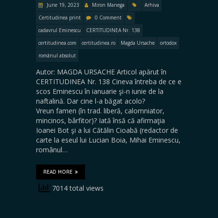
June 19, 2023
Miron Manega
Arhiva
Certitudinea print
0 Comment
cadavrul Eminescu
CERTITUDINEA Nr. 138
certitudinea.com
certitudinea.ro
Magda Ursache
ortodox
românul absolut
Autor: MAGDA URSACHE Articol apărut în
CERTITUDINEA Nr. 138 Cineva întreba de ce e
scos Eminescu în ianuarie şi-n iunie de la
naftalină. Dar cine l-a băgat acolo?
Vreun famen (în trad. liberă, calomniator,
mincinos, bârfitor)? Iată însă că afirmaţia
Ioanei Bot şi a lui Cătălin Cioabă (redactor de
carte la eseul lui Lucian Boia, Mihai Eminescu,
românul…
READ MORE
7014 total views