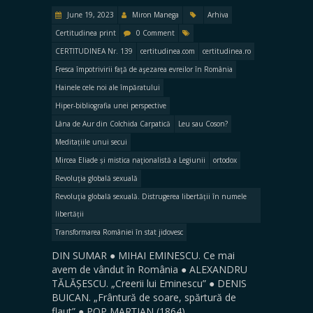
June 19, 2023
Miron Manega
Arhiva
Certitudinea print
0 Comment
CERTITUDINEA Nr. 139
certitudinea.com
certitudinea.ro
Fresca împotrivirii faţă de aşezarea evreilor în România
Hainele cele noi ale împăratului
Hiper-bibliografia unei perspective
Lâna de Aur din Colchida Carpatică
Leu sau Coson?
Meditațiile unui secui
Mircea Eliade și mistica naţionalistă a Legiunii
ortodox
Revoluţia globală sexuală
Revoluţia globală sexuală. Distrugerea libertății în numele
libertății
Transformarea României în stat jidovesc
DIN SUMAR ● MIHAI EMINESCU. Ce mai
avem de vândut în România ● ALEXANDRU
TĂLĂȘESCU. „Creerii lui Eminescu” ● DENIS
BUICAN. „Frântură de soare, spărtură de
flaut” ● POP MARȚIAN (1864).