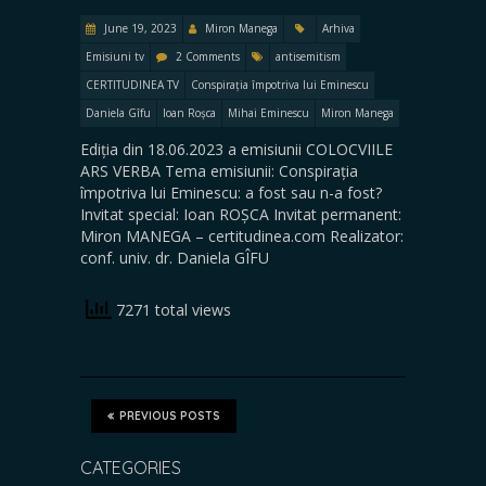
June 19, 2023
Miron Manega
Arhiva
Emisiuni tv
2 Comments
antisemitism
CERTITUDINEA TV
Conspirația împotriva lui Eminescu
Daniela Gîfu
Ioan Roșca
Mihai Eminescu
Miron Manega
Ediția din 18.06.2023 a emisiunii COLOCVIILE
ARS VERBA Tema emisiunii: Conspirația
împotriva lui Eminescu: a fost sau n-a fost?
Invitat special: Ioan ROȘCA Invitat permanent:
Miron MANEGA – certitudinea.com Realizator:
conf. univ. dr. Daniela GÎFU
7271 total views
PREVIOUS POSTS
CATEGORIES