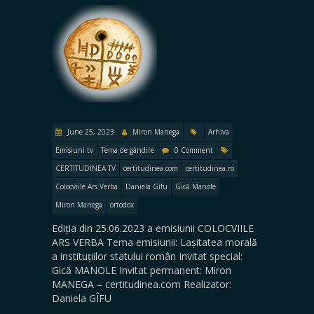
June 25, 2023
Miron Manega
Arhiva
Emisiuni tv
Tema de gândire
0 Comment
CERTITUDINEA TV
certitudinea.com
certitudinea.ro
Colocviile Ars Verba
Daniela Gîfu
Gică Manole
Miron Manega
ortodox
Ediția din 25.06.2023 a emisiunii COLOCVIILE
ARS VERBA Tema emisiunii: Lașitatea morală
a instituțiilor statului român Invitat special:
Gică MANOLE Invitat permanent: Miron
MANEGA – certitudinea.com Realizator:
Daniela GÎFU