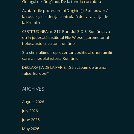
Gulagul de lângă noi. De la tanc la curcubeu
Avatarurile profesorului Dughin (I). Soft power à
la russe și disidența controlată de caracatița de
la Kremlin
CERTITUDINEA nr. 217. Partidul S.O.S. România va
da în judecată Institutul Elie Wiesel, „promotor al
holocaustului culturii române”
S-a stins ultimul reprezentant politic al unei familii
care a modelat istoria României
DECLARAȚIA DE LA PARIS: „Să scăpăm de tirania
falsei Europe!”
ARCHIVES
August 2026
July 2026
June 2026
May 2026