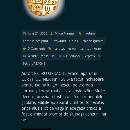
June 21, 2023
Miron Manega
Arhiva
Certitudinea print
Dezvăluiri
Opinii
Tema de gândire
3 Comments
certitudinea.com
certitudinea.ro
De la Nistru pân'la Tisa
DOINA
ortodox
Perpessicius
Petru URSACHE
Autor: PETRU URSACHE Articol apărut în
CERTITUDINEA Nr. 138 S-a făcut închisoare
pentru Doina lui Eminescu, pe vremea
comuniştilor şi, mai ales, a sovietizării. Multe
decenii, poezia a fost scoasă din manualele
şcolare, ediţiile au apărut ciuntite, forfecate,
orice aluzie cît de vagă în exegeza critică a
fost eliminată prompt de slujbaşii cenzurii, iar
pe…