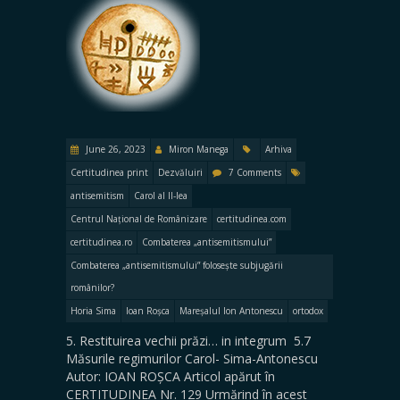
June 26, 2023
Miron Manega
Arhiva
Certitudinea print
Dezvăluiri
7 Comments
antisemitism
Carol al II-lea
Centrul Național de Românizare
certitudinea.com
certitudinea.ro
Combaterea „antisemitismului”
Combaterea „antisemitismului” folosește subjugării
românilor?
Horia Sima
Ioan Roșca
Mareșalul Ion Antonescu
ortodox
5. Restituirea vechii prăzi… in integrum 5.7
Măsurile regimurilor Carol- Sima-Antonescu
Autor: IOAN ROȘCA Articol apărut în
CERTITUDINEA Nr. 129 Urmărind în acest