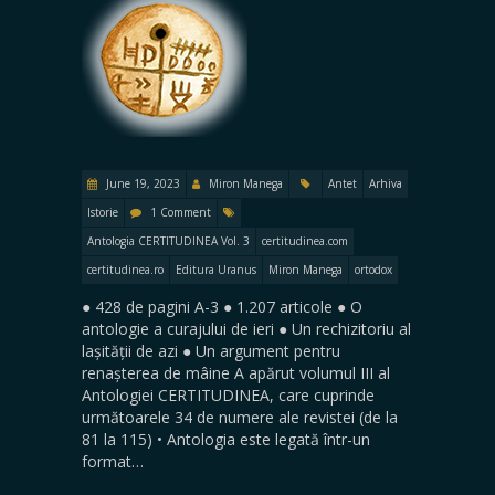
June 19, 2023
Miron Manega
Antet
Arhiva
Istorie
1 Comment
Antologia CERTITUDINEA Vol. 3
certitudinea.com
certitudinea.ro
Editura Uranus
Miron Manega
ortodox
● 428 de pagini A-3 ● 1.207 articole ● O
antologie a curajului de ieri ● Un rechizitoriu al
lașității de azi ● Un argument pentru
renașterea de mâine A apărut volumul III al
Antologiei CERTITUDINEA, care cuprinde
următoarele 34 de numere ale revistei (de la
81 la 115) • Antologia este legată într-un
format…