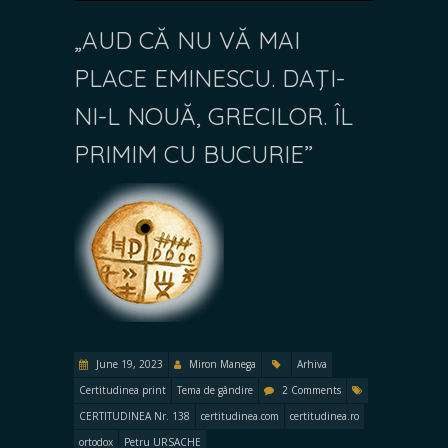
„AUD CĂ NU VĂ MAI
PLACE EMINESCU. DAŢI-
NI-L NOUĂ, GRECILOR. ÎL
PRIMIM CU BUCURIE”
June 19, 2023
Miron Manega
Arhiva
Certitudinea print
Tema de gândire
2 Comments
CERTITUDINEA Nr. 138
certitudinea.com
certitudinea.ro
ortodox
Petru URSACHE