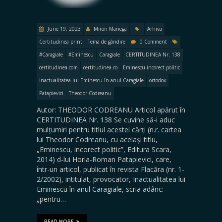
June 19, 2023
Miron Manega
Arhiva
Certitudinea print
Tema de gândire
0 Comment
#Caragiale
#Eminescu
Caragiale
CERTITUDINEA Nr. 138
certitudinea.com
certitudinea.ro
Eminescu incorect politic
Inactualitatea lui Eminescu în anul Caragiale
ortodox
Patapievici
Theodor Codreanu
Autor: THEODOR CODREANU Articol apărut în
CERTITUDINEA Nr. 138 Se cuvine să-i aduc
mulțumiri pentru titlul acestei cărți (n.r. cartea
lui Theodor Codreanu, cu același titlu,
„Eminescu, incorect politic”, Editura Scara,
2014) d-lui Horia-Roman Patapievici, care,
într-un articol, publicat în revista Flacăra (nr. 1-
2/2002), intitulat, provocator, Inactualitatea lui
Eminescu în anul Caragiale, scria adânc:
„pentru…
READ MORE