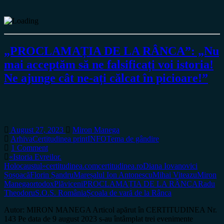
„PROCLAMAȚIA DE LA RÂNCA”: „Nu
mai acceptăm să ne falsificați voi istoria!
Ne ajunge cât ne-ați călcat în picioare!”
August 27, 2023
Miron Manega
Arhiva
Certitudinea print
INFO
Tema de gândire
1 Comment
«Istoria Evreilor.
Holocaustul»
certitudinea.com
certitudinea.ro
Diana Iovanovici
Șoșoacă
Florin Șandru
Mareșalul Ion Antonescu
Mihai Viteazu
Miron
Manega
ortodox
Plăviceni
PROCLAMAȚIA DE LA RÂNCA
Radu
Theodoru
S.O.S. România
Școala de vară de la Rânca
Autor: MIRON MANEGA Articol apărut în CERTITUDINEA Nr.
143 Pe data de 9 august 2023 s-au întâmplat trei evenimente