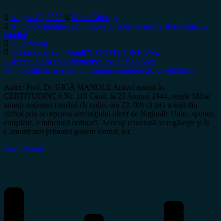
August 23, 2022
Miron Manega
Arhiva
Certitudinea print
Dezvăluiri
Europa nostra
Istorie
Tema de
gândire
0 Comment
„Vă ordon treceți Prutul!”
CERTITUDINEA Nr.
118
certitudinea.com
certitudinea.ro
Churchill
Gică
Manole
Hitler
Mareșalul Ion Antonescu
ortodox
Roosvelt
Stalin
Autor: Prof. Dr. GICĂ MANOLE Articol apărut în
CERTITUDINEA Nr. 118 Când, la 23 August 1944, regele Mihai
anunţa naţiunea română (la radio, ora 22. 00) că ţara a ieşit din
război prin acceptarea armistiţiului oferit de Naţiunile Unite, spunea,
conştient, o minciună ordinară. Aceeaşi minciună se regăseşte şi în
Comunicatul primului guvern format, tot…
Read More