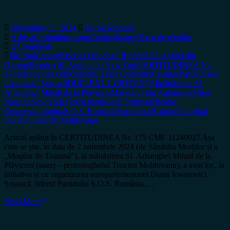
November 11, 2024
Miron Manega
Arhiva
Certitudinea print
Credință
Istorie
Tema de gândire
2 Comments
#MironManega
Biserica Ortodoxă Română Sf. Andrei din
Queens
Biserica Sf. Andrei din New York
CERTITUDINEA Nr.
175
certitudinea.com
Corneliu Zelea Codreanu
Cristian Pascu
Diana
Iovanovici Șoșoacă
DUPLEXUL CREDINȚEI
mănăstirea Sf.
Arhanghel Mihail de la Plăviceni
Mareșalul Ion Antonescu
Miron
Manega
New York (Preot paroh Ioan Proteasa
Nicolae
Ceaușescu
ortodox
S.O.S. România
Societatea Română Creștină
DORUL
Teoctist Moldovanu
Articol apărut în CERTITUDINEA Nr. 175 CMF 11240027 Așa
cum se știe, în data de 2 noiembrie 2024 (de Sâmbăta Morților și a
„Moșilor de Toamnă”), la mănăstirea Sf. Arhanghel Mihail de la
Plăviceni (stareț – protosinghelul Teoctist Moldovanu), a avut loc, la
inițiativa și cu organizarea europarlementarei Diana Iovanovici
Șoșoacă, liderul Partidului S.O.S. România,…
Read More