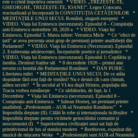
este o crimă împotriva omenirii
* VIDEO. „TREZEȘTE-TE,
GHEORGHE, TREZEȘTE-TE, IOANE!”. Legea Cojocaru,
reactualizată și încorporată în CONSTITUȚIA CETĂȚENILOR
*
MEDITAȚIILE UNUI SECUI. Românii, singurii europeni
*
VIDEO. Viața lui Eminescu (necenzurat). Episodul 8 – Conspirația
anti-Eminescu noiembrie 30, 2020 a
* VIDEO. Viața lui
Eminescu. Episodul 5. Marea iubire: Veronica Micle
* Ce "efect de
țară" ar avea prezența unui grup de premianți printre analfabeții din
Parlament?
* VIDEO. Viața lui Eminescu (Necenzurat). Episodul
2. Exuberanța adolescenței. Începuturile poetice și jurnalistice
*
VIDEO. Viața lui Eminescu (necenzurat). Episodul 1: Copilăria și
familia. Destinul fraților săi
* 8 decembrie 1920 – primul atac
terorist cu bombă din Parlamentul României
* DAN PURIC.
Libertatea milei
* MEDITAȚIILE UNUI SECUI. De ce atâta
dușmănie fără rost față de români? Nu e destul cât i-am chinuit,
atâtea secole?
* În secolul al VI-lea după Hristos, populația din
Tracia vorbea românește
* Ce sărbătorim, de fapt, la 1
Decembrie
* Viața lui Eminescu (necenzurat). Episodul 8 –
Conspirația anti-Eminescu
* Iuliean Horneț, un premiant printre
analfabeți. „Profesioniștii – AUR-ul Neamului Românesc”
*
Imposibila dreptate (II). Călăii în robe și internaționala ticăloșilor
*
Imposibila dreptate pentru victimele genocidului comunist și
neocomunist (I)
* Superioritatea civilizației unui sat față de
primitivismul de lux al statului modern
* Beethoven, expulzat din
muzică de mișcarea Woke
* „Profesioniștii sunt AUR-ul Neamului