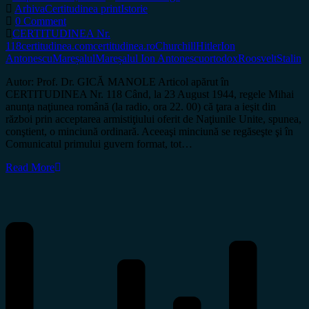
Arhiva
Certitudinea print
Istorie
0 Comment
CERTITUDINEA Nr.
118
certitudinea.com
certitudinea.ro
Churchill
Hitler
Ion
Antonescu
Mareșalul
Mareșalul Ion Antonescu
ortodox
Roosvelt
Stalin
Autor: Prof. Dr. GICĂ MANOLE Articol apărut în
CERTITUDINEA Nr. 118 Când, la 23 August 1944, regele Mihai
anunţa naţiunea română (la radio, ora 22. 00) că ţara a ieşit din
război prin acceptarea armistiţiului oferit de Naţiunile Unite, spunea,
conştient, o minciună ordinară. Aceeaşi minciună se regăseşte şi în
Comunicatul primului guvern format, tot…
Read More