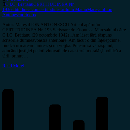
C.I.C. Brătianu
CERTITUDINEA Nr.
193
certitudinea.com
certitudinea.ro
Iuliu Maniu
Mareșalul Ion
Antonescu
ortodox
Autor: Mareșal ION ANTONESCU Articol apărut în
CERTITUDINEA Nr. 193 Scrisoare de răspuns a Mareșalului către
C.I.C. Brătianu (29 octombrie 1942) „Am lăsat fără răspuns
scrisorile dumneavoastră anterioare. Am făcut-o din înţelepciune,
fiindcă urmăream unirea, şi nu vrajba. Puteam să vă răspund,
aducând justiţiei pe toţi vinovaţii de catastrofa morală şi politică a
ţării, printre…
Read More