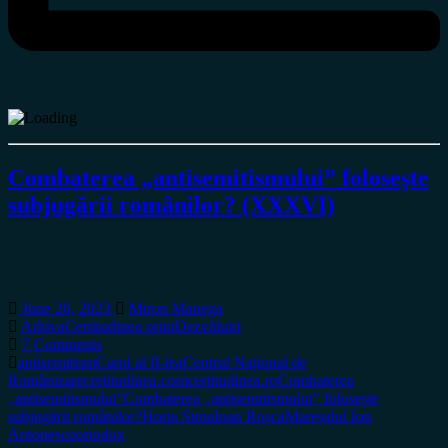
Combaterea „antisemitismului” foloseşte
subjugării românilor? (XXXVI)
June 26, 2023
Miron Manega
Arhiva
Certitudinea print
Dezvăluiri
7 Comments
antisemitism
Carol al II-lea
Centrul Național de
Românizare
certitudinea.com
certitudinea.ro
Combaterea
„antisemitismului”
Combaterea „antisemitismului” folosește
subjugării românilor?
Horia Sima
Ioan Roșca
Mareșalul Ion
Antonescu
ortodox