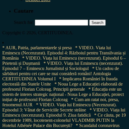
Cautare
Search for:
Copyright © 2026, CERTITUDINEA.
* AUR, Patria, parlamentarele și presa
* VIDEO. Viata lui
Eminescu (Necenzurat). Episodul 4: Războiul pentru Transilvania și
România
* VIDEO. Viața lui Eminescu (necenzurat). Episodul 6 –
Prietenii și Dușmanii
* VIDEO. Viața lui Eminescu (necenzurat).
Episodul 7 – Eminescu Jurnalistul și Sociologul
* Un cadou de
sărbători pentru cei care se mai consideră români! Antologia
CERTITUDINEA Volumul I
* Implicarea României în frauda
electorală din Statele Unite
* Noua Lege a Educației elaborată de
profesorul Florian Colceag. Principii generale
* Educația este un
sistem de interes strategic național - Noua Lege a Educației, proiect
inițiat de profesorul Florian Colceag
* Cum am ratat noi, presa,
fenomenul AUR
* VIDEO. Viața lui Eminescu (Necenzurat).
Episodul 3: Vânat de Serviciile Secrete străine
* VIDEO. Viața lui
Eminescu (necenzurat). Episodul 9. Ziua fatidică
* Ce căuta, pe 19
decembrie 1989, locotenent-colonelul VLADIMIR PUTIN la
Hotelul Athénée Palace din București?
* Scandalul coronavirus