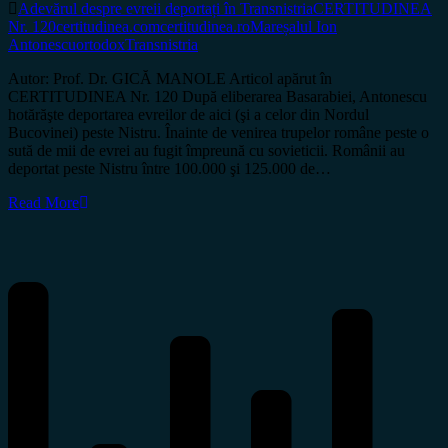
Adevărul despre evreii deportați în Transnistria
CERTITUDINEA
Nr. 120
certitudinea.com
certitudinea.ro
Mareșalul Ion
Antonescu
ortodox
Transnistria
Autor: Prof. Dr. GICĂ MANOLE Articol apărut în
CERTITUDINEA Nr. 120 După eliberarea Basarabiei, Antonescu
hotărăşte deportarea evreilor de aici (şi a celor din Nordul
Bucovinei) peste Nistru. Înainte de venirea trupelor române peste o
sută de mii de evrei au fugit împreună cu sovieticii. Românii au
deportat peste Nistru între 100.000 şi 125.000 de…
Read More