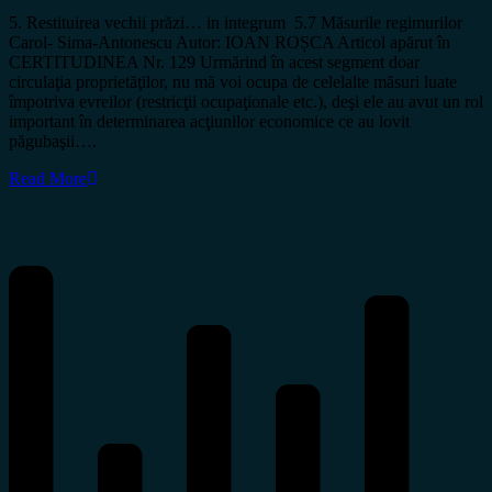
5. Restituirea vechii prăzi… in integrum 5.7 Măsurile regimurilor
Carol- Sima-Antonescu Autor: IOAN ROȘCA Articol apărut în
CERTITUDINEA Nr. 129 Urmărind în acest segment doar
circulaţia proprietăţilor, nu mă voi ocupa de celelalte măsuri luate
împotriva evreilor (restricţii ocupaţionale etc.), deşi ele au avut un rol
important în determinarea acţiunilor economice ce au lovit
păgubaşii….
Read More