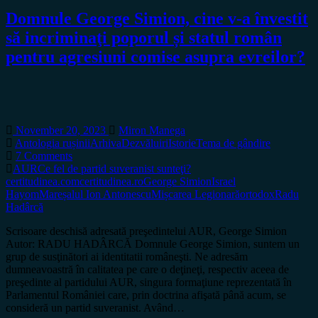
Domnule George Simion, cine v-a învestit
să incriminaţi poporul și statul român
pentru agresiuni comise asupra evreilor?
November 20, 2023
Miron Manega
Antologia rușinii
Arhiva
Dezvăluiri
Istorie
Tema de gândire
7 Comments
AUR
Ce fel de partid suveranist sunteţi?
certitudinea.com
certitudinea.ro
George Simion
Israel
Hayom
Mareșalul Ion Antonescu
Mișcarea Legionară
ortodox
Radu
Hadârcă
Scrisoare deschisă adresată preşedintelui AUR, George Simion
Autor: RADU HADÂRCĂ Domnule George Simion, suntem un
grup de susţinători ai identitatii româneşti. Ne adresăm
dumneavoastră în calitatea pe care o deţineţi, respectiv aceea de
preşedinte al partidului AUR, singura formaţiune reprezentată în
Parlamentul României care, prin doctrina afişată până acum, se
consideră un partid suveranist. Având…