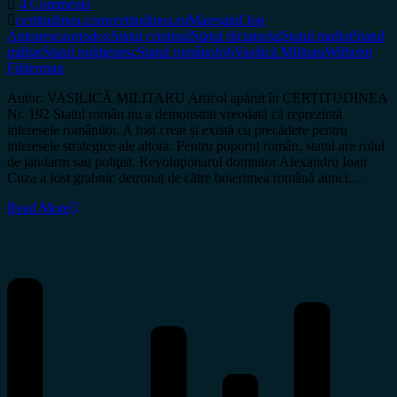
4 Comments
certitudinea.com
certitudinea.ro
Mareșalul Ion
Antonescu
ortodox
Statul criminal
Statul dictatorial
Statul mafiot
Statul
militar
Statul poliţienesc
Statul românofob
Vasilică Militaru
Wilhelm
Filderman
Autor: VASILICĂ MILITARU Articol apărut în CERTITUDINEA
Nr. 192 Statul român nu a demonstrat vreodată că reprezintă
interesele românilor. A fost creat și există cu precădere pentru
interesele strategice ale altora. Pentru poporul român, statul are rolul
de jandarm sau poliţist. Revoluţionarul domnitor Alexandru Ioan
Cuza a fost grabnic detronat de către boierimea română aunci…
Read More