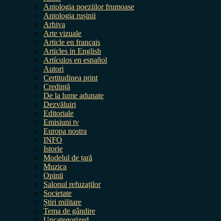
Antologia poeziilor frumoase
Antologia rușinii
Arhiva
Arte vizuale
Article en français
Articles in English
Artículos en español
Autori
Certitudinea print
Credință
De la lume adunate
Dezvăluiri
Editoriale
Emisiuni tv
Europa nostra
INFO
Istorie
Modelul de țară
Muzica
Opinii
Salonul refuzaților
Societate
Știri militare
Tema de gândire
Uncategorized