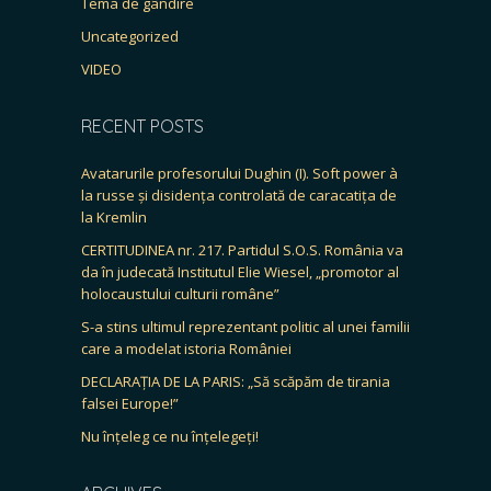
Tema de gândire
Uncategorized
VIDEO
RECENT POSTS
Avatarurile profesorului Dughin (I). Soft power à
la russe și disidența controlată de caracatița de
la Kremlin
CERTITUDINEA nr. 217. Partidul S.O.S. România va
da în judecată Institutul Elie Wiesel, „promotor al
holocaustului culturii române”
S-a stins ultimul reprezentant politic al unei familii
care a modelat istoria României
DECLARAȚIA DE LA PARIS: „Să scăpăm de tirania
falsei Europe!”
Nu înțeleg ce nu înțelegeți!