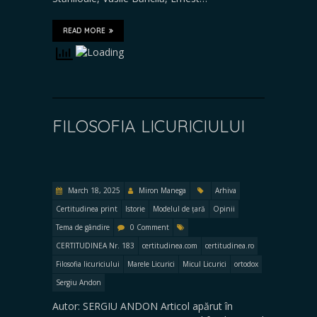
READ MORE
FILOSOFIA LICURICIULUI
March 18, 2025
Miron Manega
Arhiva
Certitudinea print
Istorie
Modelul de țară
Opinii
Tema de gândire
0 Comment
CERTITUDINEA Nr. 183
certitudinea.com
certitudinea.ro
Filosofia licuriciului
Marele Licurici
Micul Licurici
ortodox
Sergiu Andon
Autor: SERGIU ANDON Articol apărut în