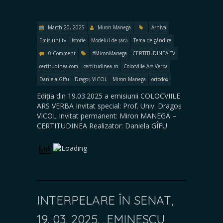
March 20, 2025
Miron Manega
Arhiva
Emisiuni tv
Istorie
Modelul de țară
Tema de gândire
0 Comment
#MironManega
CERTITUDINEA TV
certitudinea.com
certitudinea.ro
Colocviile Ars Verba
Daniela Gîfu
Dragoș VICOL
Miron Manega
ortodox
Ediția din 19.03.2025 a emisiunii COLOCVIILE
ARS VERBA Invitat special: Prof. Univ. Dragoș
VICOL Invitat permanent: Miron MANEGA –
CERTITUDINEA Realizator: Daniela GÎFU
INTERPELARE ÎN SENAT,
19. 03. 2025. „EMINESCU