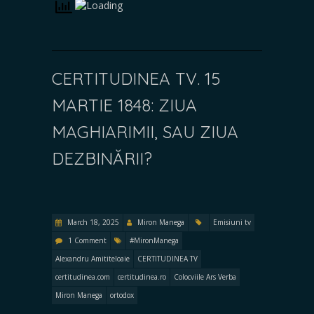
CERTITUDINEA TV. 15
MARTIE 1848: ZIUA
MAGHIARIMII, SAU ZIUA
DEZBINĂRII?
March 18, 2025
Miron Manega
Emisiuni tv
1 Comment
#MironManega
Alexandru Amititeloaie
CERTITUDINEA TV
certitudinea.com
certitudinea.ro
Colocviile Ars Verba
Miron Manega
ortodox