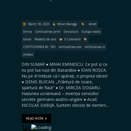
March 18, 2025
Miron Manega
Antet
Arhiva
Certitudinea print
Dezvăluiri
Europa nostra
Istorie
Modelul de țară
0 Comment
CERTITUDINEA Nr. 183
certitudinea.com
certitudinea.ro
ortodox
DIN SUMAR ● MIHAI EMINESCU. Ce pot și ce
nu pot lua rușii din Basarabia ● IOAN ROȘCA.
Nu pe el trebuie să-l apărați, ci propriul obraz!
● DENIS BUICAN. „Frântură de soare,
spărtură de flaut” ● Dr. MIRCEA DOGARU.
Națiunea ucraineană – invenția serviciilor
secrete germano-austro-ungare ● Acad.
NICOLAE DABIJA. Suntem obosiți de nemers…
READ MORE