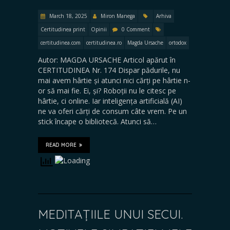
March 18, 2025
Miron Manega
Arhiva
Certitudinea print
Opinii
0 Comment
certitudinea.com
certitudinea.ro
Magda Ursache
ortodox
Autor: MAGDA URSACHE Articol apărut în
CERTITUDINEA Nr. 174 Dispar pădurile, nu
mai avem hârtie și atunci nici cărți pe hârtie n-
or să mai fie. Ei, și? Roboții nu le citesc pe
hârtie, ci online. Iar inteligența artificială (AI)
ne va oferi cărți de consum câte vrem. Pe un
stick încape o bibliotecă. Atunci să…
READ MORE
MEDITAȚIILE UNUI SECUI.