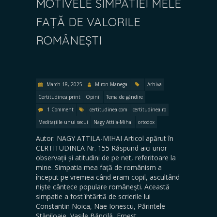
MOTIVELE SIMPATIEI MELE
FAȚĂ DE VALORILE
ROMÂNEȘTI
March 18, 2025
Miron Manega
Arhiva
Certitudinea print
Opinii
Tema de gândire
1 Comment
certitudinea.com
certitudinea.ro
Meditațiile unui secui
Nagy Attila-Mihai
ortodox
Autor: NAGY ATTILA-MIHAI Articol apărut în
CERTITUDINEA Nr. 155 Răspund aici unor
observații și atitudini de pe net, referitoare la
mine. Simpatia mea față de românism a
început pe vremea când eram copil, ascultând
niște cântece populare românești. Această
simpatie a fost întărită de scrierile lui
Constantin Noica, Nae Ionescu, Părintele
Stăniloaie, Vasile Băncilă, Ernest…