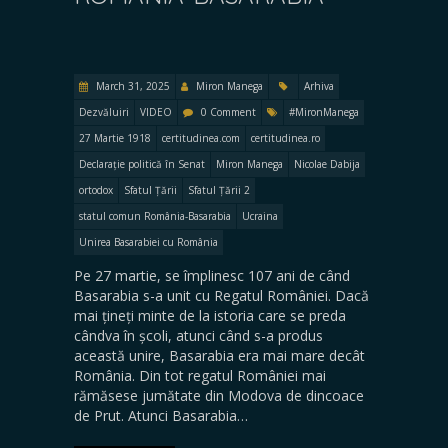
March 31, 2025
Miron Manega
Arhiva
Dezvăluiri
VIDEO
0 Comment
#MironManega
27 Martie 1918
certitudinea.com
certitudinea.ro
Declarație politică în Senat
Miron Manega
Nicolae Dabija
ortodox
Sfatul Țării
Sfatul Țării 2
statul comun România-Basarabia
Ucraina
Unirea Basarabiei cu România
Pe 27 martie, se împlinesc 107 ani de când
Basarabia s-a unit cu Regatul României. Dacă
mai țineți minte de la istoria care se preda
cândva în școli, atunci când s-a produs
această unire, Basarabia era mai mare decât
România. Din tot regatul României mai
rămăsese jumătate din Modova de dincoace
de Prut. Atunci Basarabia…