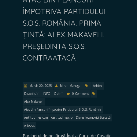
ÎMPOTRIVA PARTIDULUI
S.O.S. ROMÂNIA. PRIMA
ȚINTĂ: ALEX MAKAVELI.
PREȘEDINTA S.O.S.
CONTRAATACĂ
March 20, 2025
Miron Manega
Arhiva
Dezvăluiri
INFO
Opinii
0 Comment
Alex Makaveli
Atac din flancuri împotriva Partidului S.O.S. România
certitudinea.com
certitudinea.ro
Diana Iovanovici Șoșoacă
ortodox
Parchetul de pe lângă Înalta Curte de Casație