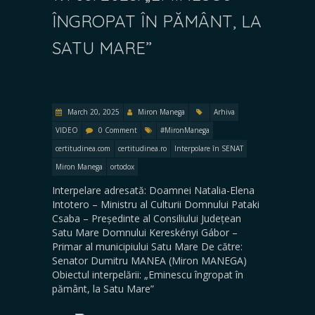
ÎNGROPAT ÎN PĂMÂNT, LA
SATU MARE”
March 20, 2025
Miron Manega
Arhiva
VIDEO
0 Comment
#MironManega
certitudinea.com
certitudinea.ro
Interpolare în SENAT
Miron Manega
ortodox
Interpelare adresată: Doamnei Natalia-Elena
Intotero – Ministru al Culturii Domnului Pataki
Csaba – Președinte al Consiliului Județean
Satu Mare Domnului Kereskényi Gábor –
Primar al municipiului Satu Mare De către:
Senator Dumitru MANEA (Miron MANEGA)
Obiectul interpelării: „Eminescu îngropat în
pământ, la Satu Mare”