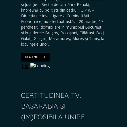
și Justiție – Secția de Urmărire Penală,
împreună cu polițiștii din cadrul I.G.P.R. –
Direcția de Investigare a Criminalității
Economice, au efectuat astăzi, 20 martie, 17
percheziţii domiciliare în municipiul Bucureşti
şi în judeţele Braşov, Botoşani, Călăraşi, Dolj,
Galaţi, Giurgiu, Maramureş, Mureş şi Timiş, la
locuinţele unor…
READ MORE
CERTITUDINEA TV.
BASARABIA ȘI
(IM)POSIBILA UNIRE