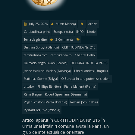
July 25, 2026
Miron Manega
Arhiva
Certitudinea print
Europa nostra
INFO
Istorie
Tema de gândire
3 Comments
Bart Jan Spruyt (Olanda)
CERTITUDINEA Nr. 215
certitudinea.com
certitudinea.ro
Chantal Delsol
Dalmacio Negro Pavón (Spania)
DECLARAȚIA DE LA PARIS
Janne Haaland Matlary (Norvegia)
Lánczi András (Ungaria)
Matthias Storme (Belgia)
O Europă în care putem să credem
ortodox
Phillipe Bénéton
Pierre Manent (Franţa)
Rémi Brague
Robert Spaemann (Germania)
Roger Scruton (Marea Britanie)
Roman Joch (Cehia)
Ryszard Legutko (Polonia)
Articol apărut în CERTITUDINEA Nr. 215 În
urma unei întâlniri comune avute la Paris, un
grup de intelectuali de orientare