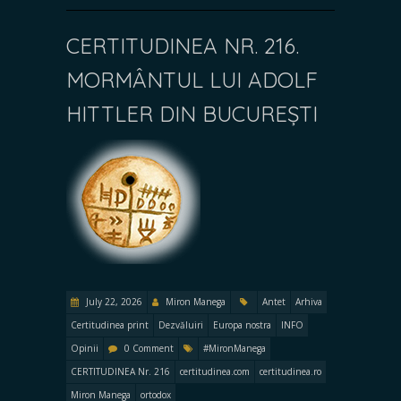
CERTITUDINEA NR. 216.
MORMÂNTUL LUI ADOLF
HITTLER DIN BUCUREȘTI
July 22, 2026
Miron Manega
Antet
Arhiva
Certitudinea print
Dezvăluiri
Europa nostra
INFO
Opinii
0 Comment
#MironManega
CERTITUDINEA Nr. 216
certitudinea.com
certitudinea.ro
Miron Manega
ortodox