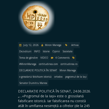
July 12, 2026
Miron Manega
Arhiva
Dezvăluiri
INFO
Istorie
Opinii
Societate
Tema de gândire
VIDEO
4 Comments
#MironManega
certitudinea.com
certitudinea.ro
DECLARAȚIE POLITICĂ ÎN SENAT
Miron Manega
o grosolană falsificare istorică
ortodox
pogromul de la Iași
Senator Dumitru Manea
DECLARAȚIE POLITICĂ ÎN SENAT, 24.06.2026.
„…«Pogromul de la Iași» este o grosolană
falsificare istorică. Iar falsificarea nu constă
atât în umflarea nesimțită a cifrelor (de la 245