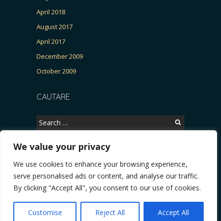
April 2018
August 2017
April 2017
December 2009
October 2009
CAUTARE
Search
for:
We value your privacy
We use cookies to enhance your browsing experience,
Copyright © 2026, CERTITUDINEA.
serve personalised ads or content, and analyse our traffic.
 parlamentarele și presa
* VIDEO. Viata lui Eminescu (Necenzurat). Episodul 4: Războ
By clicking "Accept All", you consent to our use of cookies.
Powered by
WordPress
. Blackoot design by
Iceable
Themes
.
Customise
Reject All
Accept All