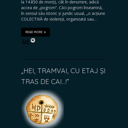
la 14.850 de morți), cât în denumire, adică
accea de „pogrom”. Căci pogrom înseamnă,
în sensul său istoric și juridic usual, „o acțiune
COLECTIVĂ de violență, organizată sau…
READ MORE
„HEI, TRAMVAI, CU ETAJ ȘI
TRAS DE CAI…!”