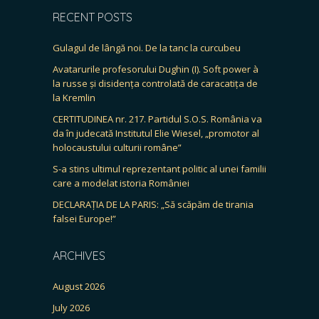
RECENT POSTS
Gulagul de lângă noi. De la tanc la curcubeu
Avatarurile profesorului Dughin (I). Soft power à
la russe și disidența controlată de caracatița de
la Kremlin
CERTITUDINEA nr. 217. Partidul S.O.S. România va
da în judecată Institutul Elie Wiesel, „promotor al
holocaustului culturii române”
S-a stins ultimul reprezentant politic al unei familii
care a modelat istoria României
DECLARAȚIA DE LA PARIS: „Să scăpăm de tirania
falsei Europe!”
ARCHIVES
August 2026
July 2026