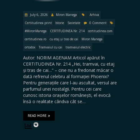
July 6, 2026
Miron Manega
Arhiva
Certitudinea print
Istorie
Societate
0 Comment
#MironManega
CERTITUDINEA Nr. 214
certitudinea.com
certitudinea.ro
cu etaj și tras de cai
Miron Manega
ortodox
Tramvaiul cu cai
tramvaiul electric
Autor: NORIM AGENAM Articol apărut în
CERTITUDINEA Nr. 214 „Hei, tramvai, cu etaj
și tras de cai…” – cine nu a fredonat măcar o
dată refrenul celebru al formației Phoenix?
Pentru generațiile care l-au ascultat, versul are
parfumul unei nostalgii. Pentru cei care
cunosc istoria orașelor românești, el evocă
însă o realitate cândva cât se…
READ MORE