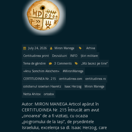
July 24, 2026
Miron Manega
Arhiva
Certitudinea print
Dezvăluiri
INFO
Știri militare
Tema de gândire
3 Comments
„Mă bazez pe tine”
«Anu Somchim Aleichem»
#MironManega
CERTITUDINEA Nr. 215
certitudinea.com
certitudinea.ro
cotidianul israelian Haaretz
Isaac Herzog
Miron Manega
Netta Ahitov
ortodox
Autor: MIRON MANEGA Articol apărut în
CERTITUDINEA Nr. 215 Întrucât am avut
„onoarea” de a fi vizitați, cu ocazia
„pogromului de la Iași”, de prședintele
Israelului, excelența sa dl. Isaac Herzog, care