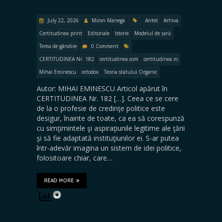
July 22, 2026
Miron Manega
Antet
Arhiva
Certitudinea print
Editoriale
Istorie
Modelul de țară
Tema de gândire
0 Comment
CERTITUDINEA Nr. 182
certitudinea.com
certitudinea.ro
Mihai Eminescu
ortodox
Teoria statului Organic
Autor: MIHAI EMINESCU Articol apărut în
CERTITUDINEA Nr. 182 […]. Ceea ce se cere
de la o profesie de credinţe politice este
desigur, înainte de toate, ca ea să corespunză
cu simţimintele şi aspiraţiunile legitime ale ţării
şi să fie adaptată instituţiunilor ei. S-ar putea
într-adevăr imagina un sistem de idei politice,
folositoare chiar, care…
READ MORE