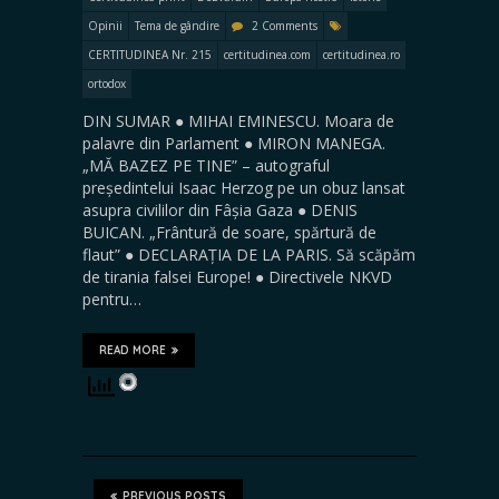
Opinii
Tema de gândire
2 Comments
CERTITUDINEA Nr. 215
certitudinea.com
certitudinea.ro
ortodox
DIN SUMAR ● MIHAI EMINESCU. Moara de
palavre din Parlament ● MIRON MANEGA.
„MĂ BAZEZ PE TINE” – autograful
președintelui Isaac Herzog pe un obuz lansat
asupra civililor din Fâșia Gaza ● DENIS
BUICAN. „Frântură de soare, spărtură de
flaut” ● DECLARAȚIA DE LA PARIS. Să scăpăm
de tirania falsei Europe! ● Directivele NKVD
pentru…
READ MORE
PREVIOUS POSTS