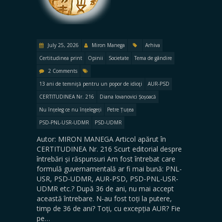
July 25, 2026
Miron Manega
Arhiva
Certitudinea print
Opinii
Societate
Tema de gândire
2 Comments
13 ani de temniţă pentru un popor de idioţi
AUR-PSD
CERTITUDINEA Nr. 216
Diana Iovanovici Șoșoacă
Nu înțeleg ce nu înțelegeți
Petre Țuțea
PSD-PNL-USR-UDMR
PSD-UDMR
Autor: MIRON MANEGA Articol apărut în
CERTITUDINEA Nr. 216 Scurt editorial despre
întrebări și răspunsuri Am fost întrebat care
formulă guvernamentală ar fi mai bună: PNL-
USR, PSD-UDMR, AUR-PSD, PSD-PNL-USR-
UDMR etc.? După 36 de ani, nu mai accept
această întrebare. N-au fost toți la putere,
timp de 36 de ani? Toți, cu excepția AUR? Fie
pe…