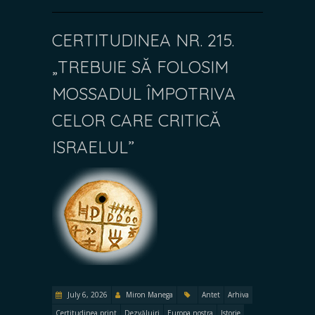
CERTITUDINEA NR. 215.
„TREBUIE SĂ FOLOSIM
MOSSADUL ÎMPOTRIVA
CELOR CARE CRITICĂ
ISRAELUL”
July 6, 2026
Miron Manega
Antet
Arhiva
Certitudinea print
Dezvăluiri
Europa nostra
Istorie