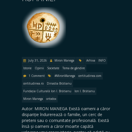
July 31, 2026
Miron Manega
Arhiva
INFO
Istorie
Opinii
Societate
Tema de gândire
1 Comment
#MironManega
certitudinea.com
certitudinea.ro
Dinastia Brătianu
Fundația Culturală Ion I. Brătianu
Ion I. Brătianu
Miron Manega
ortodox
Autor: MIRON MANEGA Există oameni a căror
dispariție îndurerează o familie, un cerc de
prieteni sau o comunitate profesională. Există
însă și oameni a căror moarte capătă