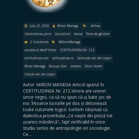
July 23, 2026
Miron Manega
Arhiva
Certitudinea print
Dezvăluiri
Istorie
Tema de gândire
2 Comments
#MironManega
cancelarul Adolf Hitler
CERTITUDINEA Nr. 212
certitudinea.com
certitudinea.ro
Gertrude von der Leyen
Miron Manega
Nicușor Dan
ortodox
Silviu Vexler
Ursula von der Leyen
Autor: MIRON MANEGA Articol apărut în
CERTITUDINEA Nr. 212 Istoria are uneori
umor negru, ca să nu spun că-și bate joc de
noi. Întoarce lucrurile pe dos și detonează
toate cutumele logicii. Suntem obișnuiți cu
dialectica proverbului „Ce naște din pisică tot
șoareci mănâncă”, fapt verificabil în orice
studiu serios de antropologie ori sociologie.
Ce…