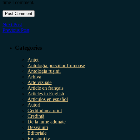
time I comment.
Next Post
Previous Post
Categories
Antet
Antologia poeziilor frumoase
Antologia rușinii
Arhiva
Arte vizuale
Article en français
Articles in English
Artículos en español
Autori
Certitudinea print
Credință
De la lume adunate
Dezvăluiri
Editoriale
Emisiuni tv