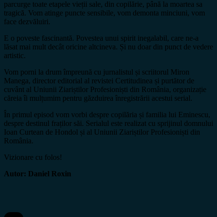
parcurge toate etapele vieții sale, din copilărie, până la moartea sa
tragică. Vom atinge puncte sensibile, vom demonta minciuni, vom
face dezvăluiri.
E o poveste fascinantă. Povestea unui spirit inegalabil, care ne-a
lăsat mai mult decât oricine altcineva. Și nu doar din punct de vedere
artistic.
Vom porni la drum împreună cu jurnalistul și scriitorul Miron
Manega, director editorial al revistei Certitudinea și purtător de
cuvânt al Uniunii Ziariștilor Profesioniști din România, organizație
căreia îi mulțumim pentru găzduirea înregistrării acestui serial.
În primul episod vom vorbi despre copilăria și familia lui Eminescu,
despre destinul fraților săi. Serialul este realizat cu sprijinul domnului
Ioan Curtean de Hondol și al Uniunii Ziariștilor Profesioniști din
România.
Vizionare cu folos!
Autor: Daniel Roxin