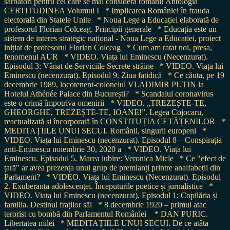
sărbători pentru cei care se mai consideră români! Antologia
CERTITUDINEA Volumul I
* Implicarea României în frauda
electorală din Statele Unite
* Noua Lege a Educației elaborată de
profesorul Florian Colceag. Principii generale
* Educația este un
sistem de interes strategic național - Noua Lege a Educației, proiect
inițiat de profesorul Florian Colceag
* Cum am ratat noi, presa,
fenomenul AUR
* VIDEO. Viața lui Eminescu (Necenzurat).
Episodul 3: Vânat de Serviciile Secrete străine
* VIDEO. Viața lui
Eminescu (necenzurat). Episodul 9. Ziua fatidică
* Ce căuta, pe 19
decembrie 1989, locotenent-colonelul VLADIMIR PUTIN la
Hotelul Athénée Palace din București?
* Scandalul coronavirus
este o crimă împotriva omenirii
* VIDEO. „TREZEȘTE-TE,
GHEORGHE, TREZEȘTE-TE, IOANE!”. Legea Cojocaru,
reactualizată și încorporată în CONSTITUȚIA CETĂȚENILOR
*
MEDITAȚIILE UNUI SECUI. Românii, singurii europeni
*
VIDEO. Viața lui Eminescu (necenzurat). Episodul 8 – Conspirația
anti-Eminescu noiembrie 30, 2020 a
* VIDEO. Viața lui
Eminescu. Episodul 5. Marea iubire: Veronica Micle
* Ce "efect de
țară" ar avea prezența unui grup de premianți printre analfabeții din
Parlament?
* VIDEO. Viața lui Eminescu (Necenzurat). Episodul
2. Exuberanța adolescenței. Începuturile poetice și jurnalistice
*
VIDEO. Viața lui Eminescu (necenzurat). Episodul 1: Copilăria și
familia. Destinul fraților săi
* 8 decembrie 1920 – primul atac
terorist cu bombă din Parlamentul României
* DAN PURIC.
Libertatea milei
* MEDITAȚIILE UNUI SECUI. De ce atâta