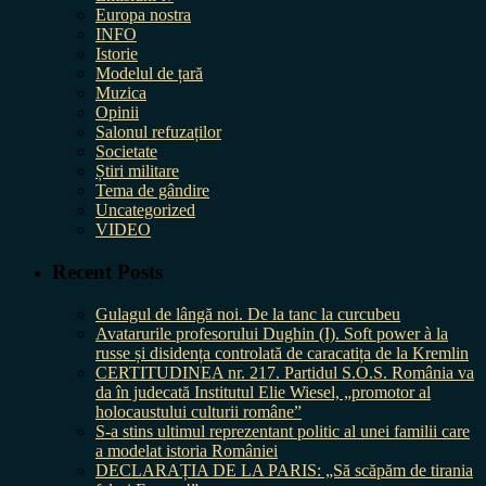
Europa nostra
INFO
Istorie
Modelul de țară
Muzica
Opinii
Salonul refuzaților
Societate
Știri militare
Tema de gândire
Uncategorized
VIDEO
Recent Posts
Gulagul de lângă noi. De la tanc la curcubeu
Avatarurile profesorului Dughin (I). Soft power à la
russe și disidența controlată de caracatița de la Kremlin
CERTITUDINEA nr. 217. Partidul S.O.S. România va
da în judecată Institutul Elie Wiesel, „promotor al
holocaustului culturii române”
S-a stins ultimul reprezentant politic al unei familii care
a modelat istoria României
DECLARAȚIA DE LA PARIS: „Să scăpăm de tirania