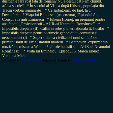
dușmănie fără rost față de români? Nu e destul cât i-am chinuit,
atâtea secole?
* În secolul al VI-lea după Hristos, populația din
Tracia vorbea românește
* Ce sărbătorim, de fapt, la 1
Decembrie
* Viața lui Eminescu (necenzurat). Episodul 8 –
Conspirația anti-Eminescu
* Iuliean Horneț, un premiant printre
analfabeți. „Profesioniștii – AUR-ul Neamului Românesc”
*
Imposibila dreptate (II). Călăii în robe și internaționala ticăloșilor
*
Imposibila dreptate pentru victimele genocidului comunist și
neocomunist (I)
* Superioritatea civilizației unui sat față de
primitivismul de lux al statului modern
* Beethoven, expulzat din
muzică de mișcarea Woke
* „Profesioniștii sunt AUR-ul Neamului
Românesc”
* Viața lui Eminescu. Episodul 5. Marea iubire:
Veronica Micle
Powered by
WordPress
. Blackoot design by
Iceable Themes
.