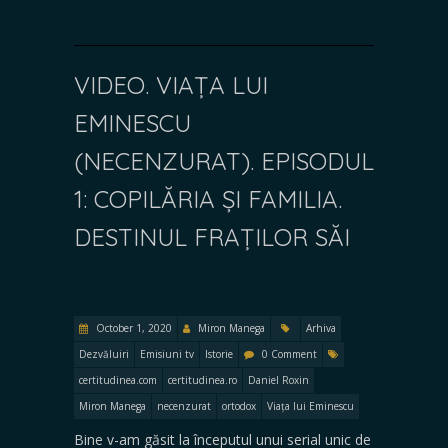
VIDEO. VIAȚA LUI
EMINESCU
(NECENZURAT). EPISODUL
1: COPILĂRIA ȘI FAMILIA.
DESTINUL FRAȚILOR SĂI
October 1, 2020
Miron Manega
Arhiva
Dezvăluiri
Emisiuni tv
Istorie
0 Comment
certitudinea.com
certitudinea.ro
Daniel Roxin
Miron Manega
necenzurat
ortodox
Viața lui Eminescu
Bine v-am găsit la începutul unui serial unic de