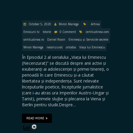
October 5, 2020
Miron Manega
Arhiva
Emisiuni tv
Istorie
0 Comment
certitudinea.com
certitudinea.ro
Daniel Roxin
Eminescu și Serviciile secrete
Miron Manega
necenzurat
ortodox
Viața lui Eminescu
În Episodul 2 al serialului „Viața lui Eminescu
(Necenzurat)” se discută despre anii activi și
exuberanți ai adolescenței și primei tinereți, o
perioadă în care Eminescu și-a căutat
libertatea și independența. Sunt relevate
începuturile poetice, începturile jurnalistice
(care i-au atras ura Imperiilor Austro-Ungar și
Țarist), primele slujbe și plecarea la Viena și
Berlin pentru studii.Despre…
READ MORE