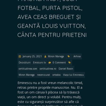
FOTBAL, PURTA PISTOL,
AVEA CEAS BREGUET ȘI
GEANTĂ LOUIS VUITTON,
CÂNTA PENTRU PRIETENI
January 25, 2021
Miron Manega
Arhiva
Dezvăluiri
Emisiuni tv
0 Comment
certitudinea.com
certitudinea.ro
Daniel Roxin
Miron Manega
necenzurat
ortodox
Viața lui Eminescu
Eminescu nu a fost vreun melancolic timid,
retras printre propriile manuscrise. Nu. El a
fost un om căruia îi plăcea să își trăiască
viață, un om direct și volubil. Pentru mulți,
este cu siguranță surprinzător să afle că