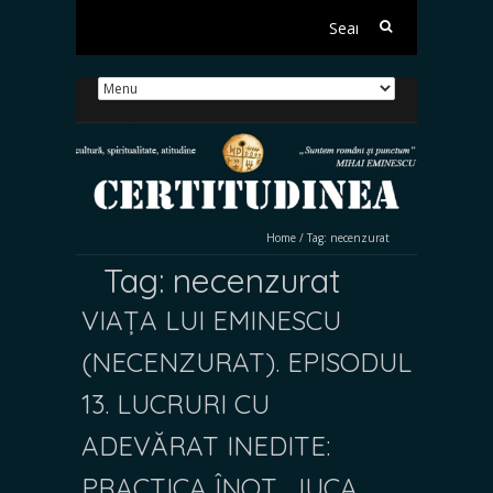
Search
for:
Home
/
Tag:
necenzurat
Tag:
necenzurat
VIAȚA LUI EMINESCU
(NECENZURAT). EPISODUL
13. LUCRURI CU
ADEVĂRAT INEDITE:
PRACTICA ÎNOT, JUCA