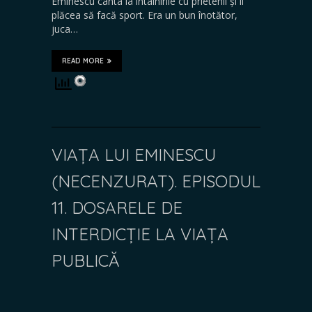
Eminescu cânta la întâlnirile cu prietenii și îi
plăcea să facă sport. Era un bun înotător,
juca…
READ MORE
VIAȚA LUI EMINESCU
(NECENZURAT). EPISODUL
11. DOSARELE DE
INTERDICȚIE LA VIAȚA
PUBLICĂ