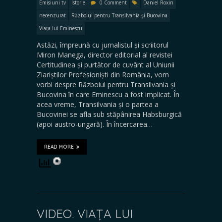
Emisiuni tv
Istorie
0 Comment
Daniel Roxin
necenzurat
Războiul pentru Transilvania și Bucovina
Viața lui Eminescu
Astăzi, împreună cu jurnalistul și scriitorul
Miron Manega, director editorial al revistei
Certitudinea și purtător de cuvânt al Uniunii
Ziariștilor Profesioniști din România, vom
vorbi despre Războiul pentru Transilvania și
Bucovina în care Eminescu a fost implicat. În
acea vreme, Transilvania și o partea a
Bucovinei se afla sub stăpânirea Habsburgică
(apoi austro-ungară). În încercarea…
READ MORE
VIDEO. VIAȚA LUI