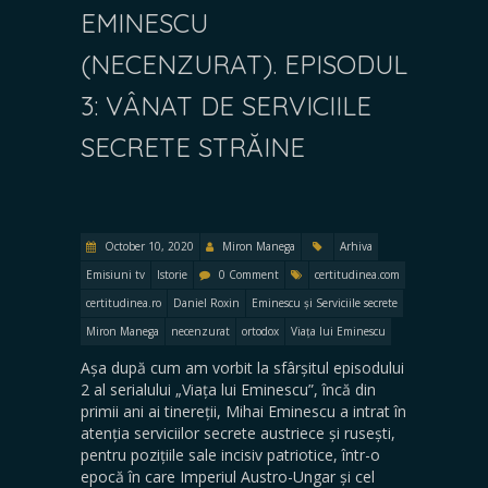
EMINESCU
(NECENZURAT). EPISODUL
3: VÂNAT DE SERVICIILE
SECRETE STRĂINE
October 10, 2020
Miron Manega
Arhiva
Emisiuni tv
Istorie
0 Comment
certitudinea.com
certitudinea.ro
Daniel Roxin
Eminescu și Serviciile secrete
Miron Manega
necenzurat
ortodox
Viața lui Eminescu
Așa după cum am vorbit la sfârșitul episodului
2 al serialului „Viața lui Eminescu”, încă din
primii ani ai tinereții, Mihai Eminescu a intrat în
atenția serviciilor secrete austriece și rusești,
pentru pozițiile sale incisiv patriotice, într-o
epocă în care Imperiul Austro-Ungar și cel