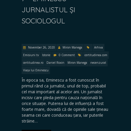
JURNALISTUL ȘI
SOCIOLOGUL
November 26, 2020
Miron Manega
Arhiva
Emisiuni tv
Istorie
0 Comment
certitudinea.com
certitudinea.ro
Daniel Roxin
Miron Manega
necenzurat
Viața lui Eminescu
În epoca sa, Eminescu a fost cunoscut în
primul rând ca jurnalist, unul de top, probabil
cel mai important al acelor ani. Un jurnalist
incisiv care pleda pentru cauza națională în
orice situație. Puterea lui de influență a fost
foarte mare, dovadă că de opiniile sale țineau
seama cei care conduceau țara, iar puterile
străine…