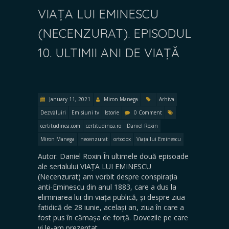
VIAȚA LUI EMINESCU
(NECENZURAT). EPISODUL
10. ULTIMII ANI DE VIAȚĂ
January 11, 2021
Miron Manega
Arhiva
Dezvăluiri
Emisiuni tv
Istorie
0 Comment
certitudinea.com
certitudinea.ro
Daniel Roxin
Miron Manega
necenzurat
ortodox
Viața lui Eminescu
Autor: Daniel Roxin În ultimele două episoade
ale serialului VIAȚA LUI EMINESCU
(Necenzurat) am vorbit despre conspirația
anti-Eminescu din anul 1883, care a dus la
eliminarea lui din viața publică, și despre ziua
fatidică de 28 iunie, același an, ziua în care a
fost pus în cămașa de forță. Dovezile pe care
vi le-am prezentat…