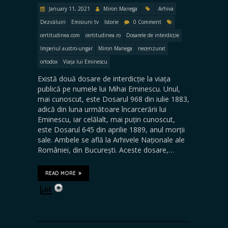
January 11, 2021
Miron Manega
Arhiva
Dezvăluiri
Emisiuni tv
Istorie
0 Comment
certitudinea.com
certitudinea.ro
Dosarele de interdicție
Imperiul austro-ungar
Miron Manega
necenzurat
ortodox
Viața lui Eminescu
Există două dosare de interdicție la viața
publică pe numele lui Mihai Eminescu. Unul,
mai cunoscut, este Dosarul 968 din iulie 1883,
adică din luna următoare încarcerării lui
Eminescu, iar celălalt, mai puțin cunoscut,
este Dosarul 645 din aprilie 1889, anul morții
sale. Ambele se află la Arhivele Naționale ale
României, din București. Aceste dosare,…
READ MORE