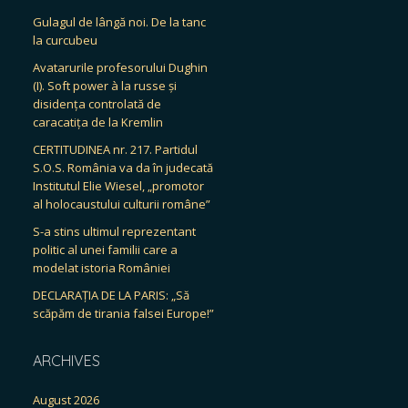
Gulagul de lângă noi. De la tanc
la curcubeu
Avatarurile profesorului Dughin
(I). Soft power à la russe și
disidența controlată de
caracatița de la Kremlin
CERTITUDINEA nr. 217. Partidul
S.O.S. România va da în judecată
Institutul Elie Wiesel, „promotor
al holocaustului culturii române”
S-a stins ultimul reprezentant
politic al unei familii care a
modelat istoria României
DECLARAȚIA DE LA PARIS: „Să
scăpăm de tirania falsei Europe!”
ARCHIVES
August 2026