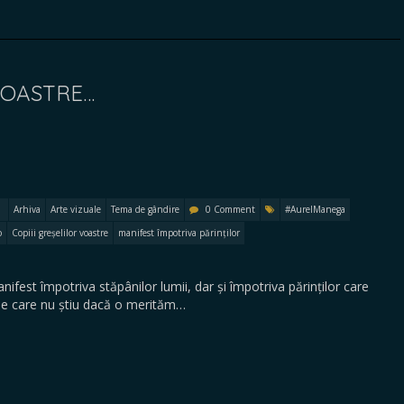
 VOASTRE…
Arhiva
Arte vizuale
Tema de gândire
0 Comment
#AurelManega
o
Copiii greșelilor voastre
manifest împotriva părinților
ifest împotriva stăpânilor lumii, dar și împotriva părinților care
 pe care nu știu dacă o merităm…