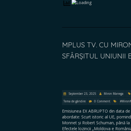
MPLUS TV. CU MIRO
SFÂRȘITUL UNIUNII
September 23, 2025
Miron Manega
Tema de gândire
0 Comment
#Miron
Emisiunea EX ABRUPTO din data de 1
abordate: Scurt istoric al UE, pornin
Monnet și Robert Schuman, până la d
Efectele lozincii „Moldova e Români