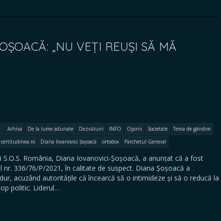
OȘOACĂ: „NU VEȚI REUȘI SĂ MĂ
Arhiva
De la lume adunate
Dezvăluiri
INFO
Opinii
Societate
Tema de gândire
certitudinea.ro
Diana Iovanovici Șoșoacă
ortodox
Parchetul General
lui S.O.S. România, Diana Iovanovici-Șoșoacă, a anunțat că a fost
ul nr. 336/76/P/2021, în calitate de suspect. Diana Șoșoacă a
ur, acuzând autoritățile că încearcă să o intimideze și să o reducă la
op politic. Liderul…