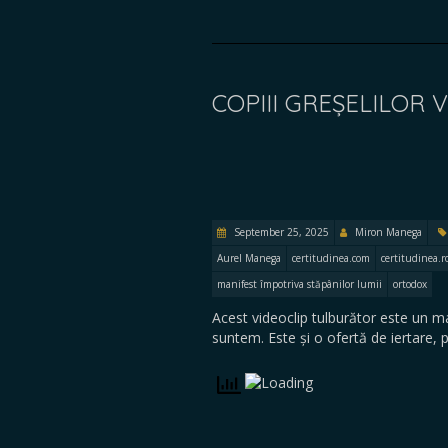
COPIII GREȘELILOR
September 25, 2025
Miron Manega
Aurel Manega
certitudinea.com
certitudinea.r
manifest împotriva stăpânilor lumii
ortodox
Acest videoclip tulburător este un man
suntem. Este și o ofertă de iertare,