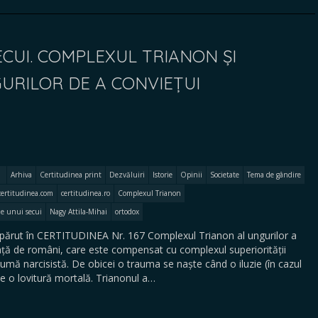
ECUI. COMPLEXUL TRIANON ȘI
URILOR DE A CONVIEȚUI
Arhiva
Certitudinea print
Dezvăluiri
Istorie
Opinii
Societate
Tema de gândire
certitudinea.com
certitudinea.ro
Complexul Trianon
le unui secui
Nagy Attila-Mihai
ortodox
părut în CERTITUDINEA Nr. 167 Complexul Trianon al ungurilor a
 față de români, care este compensat cu complexul superiorității
umă narcisistă. De obicei o trauma se naște când o iluzie (în cazul
te o lovitură mortală. Trianonul a…