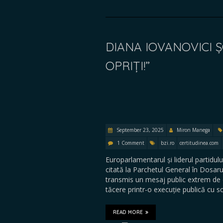
DIANA IOVANOVICI Ș
OPRIȚI!”
September 23, 2025
Miron Manega
1 Comment
bzi.ro
certitudinea.com
Europarlamentarul și liderul partidu
citată la Parchetul General în Dosar
transmis un mesaj public extrem de d
tăcere printr-o execuție publică cu sc
READ MORE