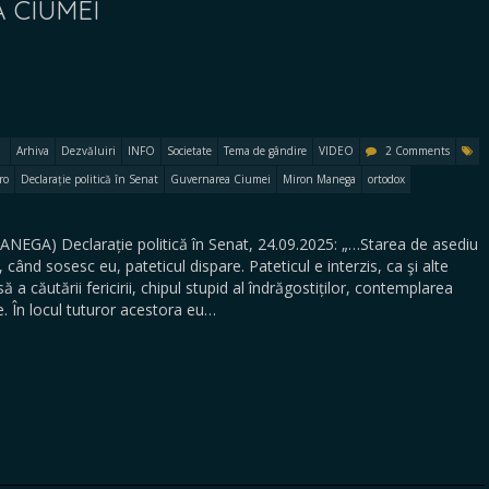
 CIUMEI
Arhiva
Dezvăluiri
INFO
Societate
Tema de gândire
VIDEO
2 Comments
ro
Declarație politică în Senat
Guvernarea Ciumei
Miron Manega
ortodox
A) Declarație politică în Senat, 24.09.2025: „…Starea de asediu
 când sosesc eu, pateticul dispare. Pateticul e interzis, ca şi alte
 a căutării fericirii, chipul stupid al îndrăgostiților, contemplarea
e. În locul tuturor acestora eu…