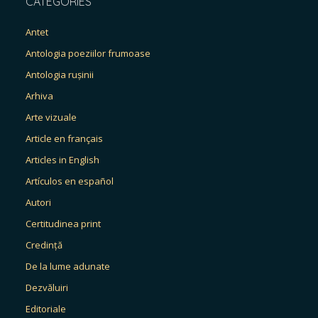
CATEGORIES
Antet
Antologia poeziilor frumoase
Antologia rușinii
Arhiva
Arte vizuale
Article en français
Articles in English
Artículos en español
Autori
Certitudinea print
Credință
De la lume adunate
Dezvăluiri
Editoriale