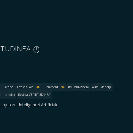
TUDINEA (!)
Arhiva
Arte vizuale
0 Comment
#MironManega
Aurel Manega
a
ortodox
Revista CERTITUDINEA
ajutorul Inteligenței Artificiale.