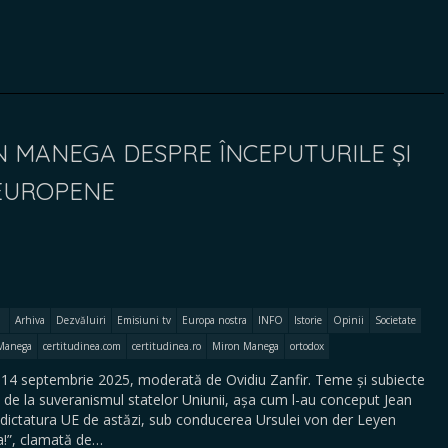
N MANEGA DESPRE ÎNCEPUTURILE ȘI
 EUROPENE
Arhiva
Dezvăluiri
Emisiuni tv
Europa nostra
INFO
Istorie
Opinii
Societate
Manega
certitudinea.com
certitudinea.ro
Miron Manega
ortodox
4 septembrie 2025, moderată de Ovidiu Zanfir. Teme și subiecte
d de la suveranismul statelor Uniunii, așa cum l-au conceput Jean
ictatura UE de astăzi, sub conducerea Ursulei von der Leyen
a!”, clamată de…