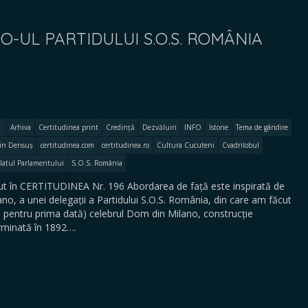
O-UL PARTIDULUI S.O.S. ROMÂNIA
Arhiva
Certitudinea print
Credință
Dezvăluiri
INFO
Istorie
Tema de gândire
din Densuș
certitudinea.com
certitudinea.ro
Cultura Cucuteni
Cvadrilobul
latul Parlamentului
S.O.S. România
 în CERTITUDINEA Nr. 196 Abordarea de față este inspirată de
ilano, a unei delegații a Partidului S.O.S. România, din care am făcut
l, pentru prima dată) celebrul Dom din Milano, construcție
rminată în 1892….