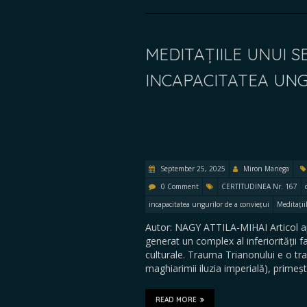
MEDITAȚIILE UNUI S
INCAPACITATEA UNG
September 25, 2025
Miron Manega
0 Comment
CERTITUDINEA Nr. 167
incapacitatea ungurilor de a conviețui
Meditații
Autor: NAGY ATTILA-MIHAI Articol a
generat un complex al inferiorității
culturale. Trauma Trianonului e o tra
maghiarimii iluzia imperială), primeș
READ MORE