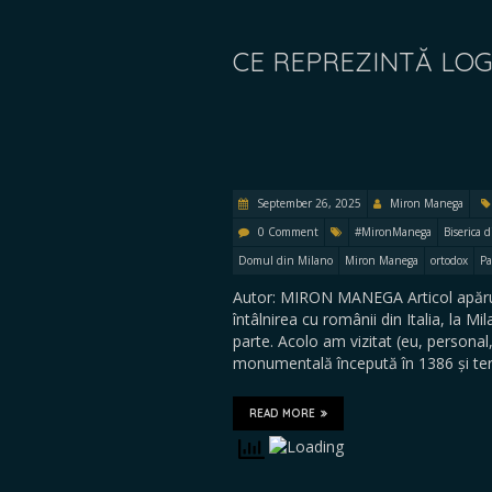
CE REPREZINTĂ LOG
September 26, 2025
Miron Manega
0 Comment
#MironManega
Biserica 
Domul din Milano
Miron Manega
ortodox
Pa
Autor: MIRON MANEGA Articol apărut
întâlnirea cu românii din Italia, la M
parte. Acolo am vizitat (eu, persona
monumentală începută în 1386 și te
READ MORE