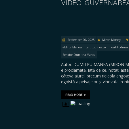
VIDEO. GUVERNAREA
September 26, 2025
Miron Manega
#MironManega
certitudinea.com
certitudinea.
Senator Dumitru Manea
Autor: DUMITRU MANEA (MIRON MANEG
e proclamată. Iată de ce, notați asta,
câteva aiureli precum ridicola angoasă
egoistă a peisajelor şi vinovata ironi
READ MORE