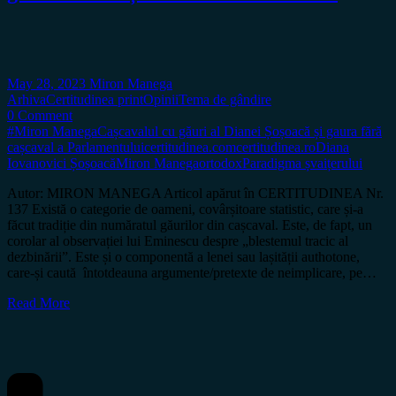
May 28, 2023
Miron Manega
Arhiva
Certitudinea print
Opinii
Tema de gândire
0 Comment
#Miron Manega
Cașcavalul cu găuri al Dianei Șoșoacă și gaura fără
cașcaval a Parlamentului
certitudinea.com
certitudinea.ro
Diana
Iovanovici Șoșoacă
Miron Manega
ortodox
Paradigma șvaițerului
Autor: MIRON MANEGA Articol apărut în CERTITUDINEA Nr.
137 Există o categorie de oameni, covârșitoare statistic, care și-a
făcut tradiție din număratul găurilor din cașcaval. Este, de fapt, un
corolar al observației lui Eminescu despre „blestemul tracic al
dezbinării”. Este și o componentă a lenei sau lașității authotone,
care-și caută întotdeauna argumente/pretexte de neimplicare, pe…
Read More