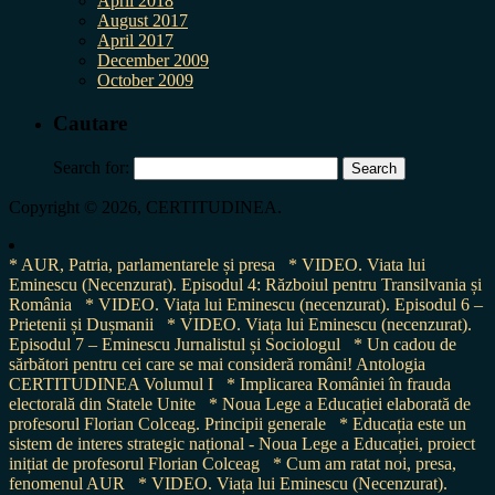
April 2018
August 2017
April 2017
December 2009
October 2009
Cautare
Search for:
Copyright © 2026, CERTITUDINEA.
* AUR, Patria, parlamentarele și presa
* VIDEO. Viata lui
Eminescu (Necenzurat). Episodul 4: Războiul pentru Transilvania și
România
* VIDEO. Viața lui Eminescu (necenzurat). Episodul 6 –
Prietenii și Dușmanii
* VIDEO. Viața lui Eminescu (necenzurat).
Episodul 7 – Eminescu Jurnalistul și Sociologul
* Un cadou de
sărbători pentru cei care se mai consideră români! Antologia
CERTITUDINEA Volumul I
* Implicarea României în frauda
electorală din Statele Unite
* Noua Lege a Educației elaborată de
profesorul Florian Colceag. Principii generale
* Educația este un
sistem de interes strategic național - Noua Lege a Educației, proiect
inițiat de profesorul Florian Colceag
* Cum am ratat noi, presa,
fenomenul AUR
* VIDEO. Viața lui Eminescu (Necenzurat).