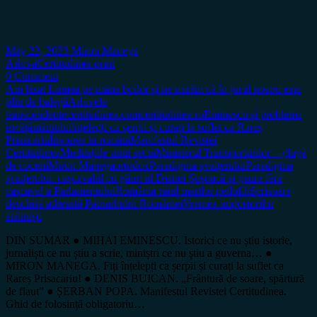
May 22, 2023
Miron Manega
Arhiva
Certitudinea print
0 Comment
Am lăsat Lumea pe mâna boilor și ne mirăm că în jurul nostru este
plin de balegă
Arhivele
transcendente
certitudinea.com
certitudinea.ro
Eminescu și problema
învățământului
înțelepți ca șerpii și curați la suflet ca Rareș
Prisacariu
Învierea la români
Manifestul Revistei
Certitudinea
Meditațiile unui secui
Ministerul Transporturilor – glugă
de coceni
Miron Manega
ortodox
Paradigma șvaițerului
Paradigma
șvaițerului: cașcavalul cu găuri al Dianei Șoșoacă și gaura fără
cașcaval a Parlamentului
România raiul marilor pedofili
Scrisoare
deschisă adresată Patriarhului României
Vremea impostorilor
staliniști
DIN SUMAR ● MIHAI EMINESCU. Istorici ce nu știu istorie,
jurnaliști ce nu știu a scrie, miniștri ce nu știu a guverna… ●
MIRON MANEGA. Fiți înțelepți ca șerpii și curați la suflet ca
Rareș Prisacariu! ● DENIS BUICAN. „Frântură de soare, spărtură
de flaut” ● ȘERBAN POPA. Manifestul Revistei Certitudinea.
Ghid de folosință obligatoriu…