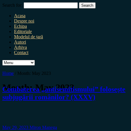
Search for:
Acasa
Despre noi
Echipa
Editoriale
Modelul de țară
Autori
Arhiva
Contact
Home
/
Month:
May 2023
Month:
May 2023
Combaterea „antisemitismului” foloseşte
subjugării românilor? (XXXV)
May 29, 2023
Miron Manega