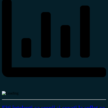
Fiți înțelepți ca șerpii și curați la suflet ca