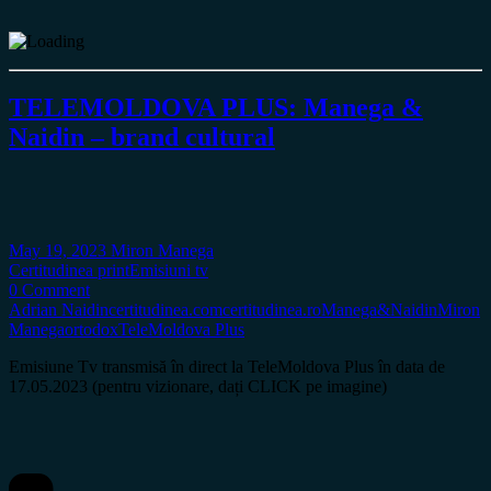
TELEMOLDOVA PLUS: Manega &
Naidin – brand cultural
May 19, 2023
Miron Manega
Certitudinea print
Emisiuni tv
0 Comment
Adrian Naidin
certitudinea.com
certitudinea.ro
Manega&Naidin
Miron
Manega
ortodox
TeleMoldova Plus
Emisiune Tv transmisă în direct la TeleMoldova Plus în data de
17.05.2023 (pentru vizionare, dați CLICK pe imagine)