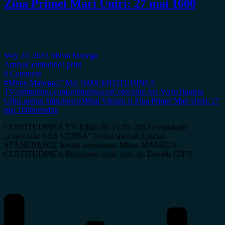
Ziua Primei Mari Uniri: 27 mai 1600
May 22, 2023
Miron Manega
Arhiva
Certitudinea print
0 Comment
#Miron Manega
27 Mai 1600
CERTITUDINEA
TV
certitudinea.com
certitudinea.ro
Colocviile Ars Verba
Daniela
Gîfu
Laurian Stănchescu
Mihai Viteazu și Ziua Primei Mari Uniri: 27
mai 1600
ortodox
CERTITUDINEA TV. Ediția din 21.05. 2023 a emisiunii
„Colocviile ARS VERBA” Invitat special: Laurian
STĂNCHESCU Invitat permanent: Miron MANEGA –
CERTITUDINEA Realizator: conf. univ. dr. Daniela GÎFU