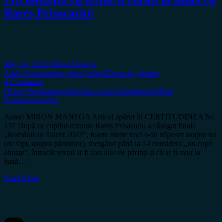
Rareș Prisacariu!
May 24, 2023
Miron Manega
Arhiva
Certitudinea print
Credință
Tema de gândire
4 Comments
#Rareș Prisacariu
certitudinea.com
certitudinea.ro
Mihai
Eminescu
ortodox
Autor: MIRON MANEGA Articol apărut în CERTITUDINEA Nr.
137 După ce copilul-minune Rareș Prisacariu a câștigat finala
„Românii au Talent 2023”, foarte multe voci s-au năpustit asupra lui
(de fapt, asupra părinților), mergând până la a-l considera „un copil
abuzat”, întrucât textul ar fi fost ales de părinți și că ar fi avut la
bază…
Read More