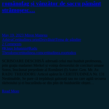
românofag și vânzător de sacru pământ
strămoșesc…
May 19, 2023
Miron Manega
Arhiva
Certitudinea print
Dezvăluiri
Tema de gândire
2 Comments
#Klaus Iohannis
#Radu
Theodoru
certitudinea.com
certitudinea.ro
ortodox
SCRISOARE DESCHISĂ adresată celui mai huiduit profesoraș,
prin grația madamei Merkel și voința dresorului de corcituri umane
Soros, înscăunat președinte al României (I) Autor: Gen. Mr. Av.
RADU THEODORU Articol apărut în CERTITUDINEA Nr. 131
Nestimabile, Se pare că trepădușii galonați sau nu care agită securea
războiului și ei bucurându-se din plin de huiduielile obștei…
Read More