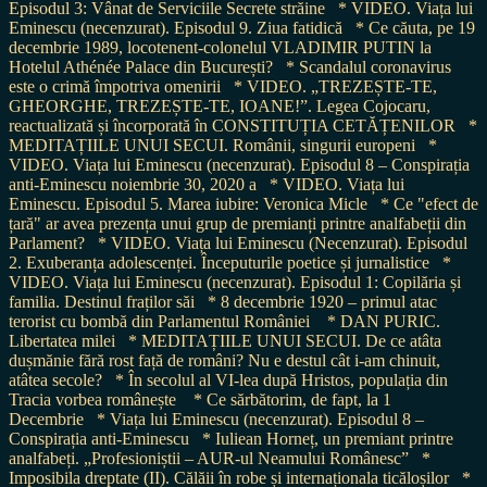
Episodul 3: Vânat de Serviciile Secrete străine
* VIDEO. Viața lui
Eminescu (necenzurat). Episodul 9. Ziua fatidică
* Ce căuta, pe 19
decembrie 1989, locotenent-colonelul VLADIMIR PUTIN la
Hotelul Athénée Palace din București?
* Scandalul coronavirus
este o crimă împotriva omenirii
* VIDEO. „TREZEȘTE-TE,
GHEORGHE, TREZEȘTE-TE, IOANE!”. Legea Cojocaru,
reactualizată și încorporată în CONSTITUȚIA CETĂȚENILOR
*
MEDITAȚIILE UNUI SECUI. Românii, singurii europeni
*
VIDEO. Viața lui Eminescu (necenzurat). Episodul 8 – Conspirația
anti-Eminescu noiembrie 30, 2020 a
* VIDEO. Viața lui
Eminescu. Episodul 5. Marea iubire: Veronica Micle
* Ce "efect de
țară" ar avea prezența unui grup de premianți printre analfabeții din
Parlament?
* VIDEO. Viața lui Eminescu (Necenzurat). Episodul
2. Exuberanța adolescenței. Începuturile poetice și jurnalistice
*
VIDEO. Viața lui Eminescu (necenzurat). Episodul 1: Copilăria și
familia. Destinul fraților săi
* 8 decembrie 1920 – primul atac
terorist cu bombă din Parlamentul României
* DAN PURIC.
Libertatea milei
* MEDITAȚIILE UNUI SECUI. De ce atâta
dușmănie fără rost față de români? Nu e destul cât i-am chinuit,
atâtea secole?
* În secolul al VI-lea după Hristos, populația din
Tracia vorbea românește
* Ce sărbătorim, de fapt, la 1
Decembrie
* Viața lui Eminescu (necenzurat). Episodul 8 –
Conspirația anti-Eminescu
* Iuliean Horneț, un premiant printre
analfabeți. „Profesioniștii – AUR-ul Neamului Românesc”
*
Imposibila dreptate (II). Călăii în robe și internaționala ticăloșilor
*