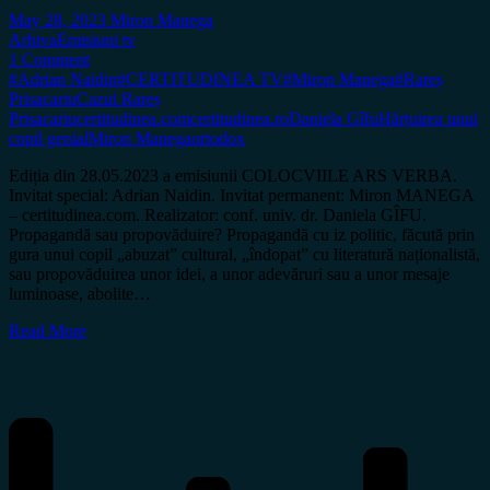
May 28, 2023
Miron Manega
Arhiva
Emisiuni tv
1 Comment
#Adrian Naidin
#CERTITUDINEA TV
#Miron Manega
#Rareș
Prisacariu
Cazul Rareș
Prisacariu
certitudinea.com
certitudinea.ro
Daniela Gîfu
Hărțuirea unui
copil genial
Miron Manega
ortodox
Ediția din 28.05.2023 a emisiunii COLOCVIILE ARS VERBA.
Invitat special: Adrian Naidin. Invitat permanent: Miron MANEGA
– certitudinea.com. Realizator: conf. univ. dr. Daniela GÎFU.
Propagandă sau propovăduire? Propagandă cu iz politic, făcută prin
gura unui copil „abuzat” cultural, „îndopat” cu literatură naționalistă,
sau propovăduirea unor idei, a unor adevăruri sau a unor mesaje
luminoase, abolite…
Read More