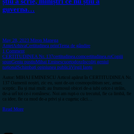
știu a scrie, miniștri ce nu știu a
guverna…
May 28, 2023
Miron Manega
Antet
Arhiva
Certitudinea print
Tema de gândire
1 Comment
CERTITUDINEA Nr. 137
certitudinea.com
certitudinea.ro
Copiii
spun
Geniu pustiu
Mihai Eminescu
ortodox
răscoliți geniul
național
Schimbați opiniunea publică
Virgil Ianțu
Autor: MIHAI EMINESCU Articol apărut în CERTITUDINEA Nr.
137 Oamenii noștri, zic eu, sunt de-un cosmopolitism sec, amar,
sceptic. Ba și mai mult: au frumosul obicei de-a iubi orice-i străin,
de-a urî tot ce-i românesc. Noi am rupt-o cu trecutul, fie ca limbă, fie
ca idee, fie ca mod de-a privi și a cugeta; căci…
Read More