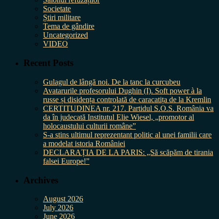
Societate
Știri militare
Tema de gândire
Uncategorized
VIDEO
Recent Posts
Gulagul de lângă noi. De la tanc la curcubeu
Avatarurile profesorului Dughin (I). Soft power à la
russe și disidența controlată de caracatița de la Kremlin
CERTITUDINEA nr. 217. Partidul S.O.S. România va
da în judecată Institutul Elie Wiesel, „promotor al
holocaustului culturii române”
S-a stins ultimul reprezentant politic al unei familii care
a modelat istoria României
DECLARAȚIA DE LA PARIS: „Să scăpăm de tirania
falsei Europe!”
Archives
August 2026
July 2026
June 2026