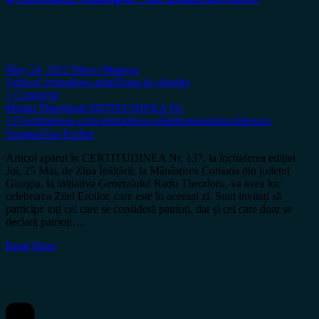
May 24, 2023
Miron Manega
Arhiva
Certitudinea print
Tema de gândire
1 Comment
#Radu Theodoru
CERTITUDINEA Nr.
137
certitudinea.com
certitudinea.ro
Înălțarea
ortodox
Silenzio
Stampa
Ziua Eroilor
Articol apărut în CERTITUDINEA Nr. 137, la închiderea ediției
Joi, 25 Mai, de Ziua Înălțării, la Mănăstirea Comana din județul
Giurgiu, la inițiativa Generalului Radu Theodoru, va avea loc
celebrarea Zilei Eroilor, care este în aceeași zi. Sunt invitați să
participe toți cei care se consideră patrioți, dar și cei care doar se
declară patrioți….
Read More