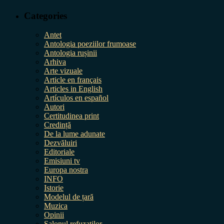
Categories
Antet
Antologia poeziilor frumoase
Antologia rușinii
Arhiva
Arte vizuale
Article en français
Articles in English
Artículos en español
Autori
Certitudinea print
Credință
De la lume adunate
Dezvăluiri
Editoriale
Emisiuni tv
Europa nostra
INFO
Istorie
Modelul de țară
Muzica
Opinii
Salonul refuzaților