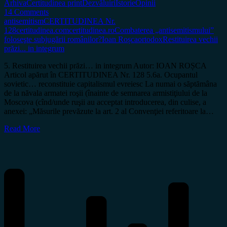
Arhiva
Certitudinea print
Dezvăluiri
Istorie
Opinii
14 Comments
antisemitism
CERTITUDINEA Nr.
128
certitudinea.com
certitudinea.ro
Combaterea „antisemitismului”
foloseşte subjugării românilor?
Ioan Roșca
ortodox
Restituirea vechii
prăzi... in integrum
5. Restituirea vechii prăzi… in integrum Autor: IOAN ROȘCA
Articol apărut în CERTITUDINEA Nr. 128 5.6a. Ocupantul
sovietic… reconstituie capitalismul evreiesc La numai o săptămâna
de la năvala armatei roşii (înainte de semnarea armistiţiului de la
Moscova (cînd/unde ruşii au acceptat introducerea, din culise, a
anexei: „Măsurile prevăzute la art. 2 al Convenţiei referitoare la…
Read More