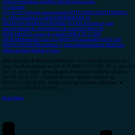
Arhiva
Certitudinea print
Dezvăluiri
Europa nostra
0 Comment
AD ACTA
Arhivele transcendente
ATITUDINI
CERTITUDINEA
nr. 168
certitudinea.com
DEZMEMBRARE ȘI
DEZINTEGRARE
ECONOMIE ȘI ETICĂ
Evreii ne sunt
datori!
Fotbalul în cârje
Frântură de soare
ISTORIA ÎN
INFRAROȘU
Lacrimi de cristal
LUMEA ÎN CARE
MURIM
Meditațiile unui secui
MOZAIC
ortodox
ROMÂNI DE
PRETUTINDENI
Românism și antiromânism
spărtură flaut
Viață
sfârtecată între Răsărit și Apus
DIN SUMAR ● MIHAI EMINESCU. Un război pe care țara nu-l
vrea. Dar îl vor liberalii ● Col. ® MARIN NEACȘU. De la „pas cu
pas” la „marș forțat” spre prăpastie. Pomelnicul ultimelor trădări ●
DENIS BUICAN. „Frântură de soare, spărtură de flaut” ●
MAGDA URSACHE. Pentru cine tragi clopotele, Madame? ●
Acad. EUGEN MIHĂESCU….
Read More