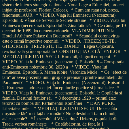
sistem de interes strategic național - Noua Lege a Educației, proiect
inițiat de profesorul Florian Colceag
* Cum am ratat noi, presa,
fenomenul AUR
* VIDEO. Viața lui Eminescu (Necenzurat).
Episodul 3: Vânat de Serviciile Secrete străine
* VIDEO. Viața lui
Eminescu (necenzurat). Episodul 9. Ziua fatidică
* Ce căuta, pe 19
decembrie 1989, locotenent-colonelul VLADIMIR PUTIN la
Hotelul Athénée Palace din București?
* Scandalul coronavirus
este o crimă împotriva omenirii
* VIDEO. „TREZEȘTE-TE,
GHEORGHE, TREZEȘTE-TE, IOANE!”. Legea Cojocaru,
reactualizată și încorporată în CONSTITUȚIA CETĂȚENILOR
*
MEDITAȚIILE UNUI SECUI. Românii, singurii europeni
*
VIDEO. Viața lui Eminescu (necenzurat). Episodul 8 – Conspirația
anti-Eminescu noiembrie 30, 2020 a
* VIDEO. Viața lui
Eminescu. Episodul 5. Marea iubire: Veronica Micle
* Ce "efect de
țară" ar avea prezența unui grup de premianți printre analfabeții din
Parlament?
* VIDEO. Viața lui Eminescu (Necenzurat). Episodul
2. Exuberanța adolescenței. Începuturile poetice și jurnalistice
*
VIDEO. Viața lui Eminescu (necenzurat). Episodul 1: Copilăria și
familia. Destinul fraților săi
* 8 decembrie 1920 – primul atac
terorist cu bombă din Parlamentul României
* DAN PURIC.
Libertatea milei
* MEDITAȚIILE UNUI SECUI. De ce atâta
dușmănie fără rost față de români? Nu e destul cât i-am chinuit,
atâtea secole?
* În secolul al VI-lea după Hristos, populația din
Tracia vorbea românește
* Ce sărbătorim, de fapt, la 1