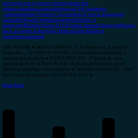
tractoriștii erau la putere
Ceferiștii rămân fără
spitale
certitudinea.com
certitudinea.ro
CIA
Combaterea
„antisemitismului”
Dosarul Cojocaru
Iisus în veacul demagogiei
raționaliste
Neamul românesc
ortodox
Populism și
democrație
Războiul Rusia-SUA
Românii alternativi
Rotschild
Steagul
dacic al regelui Arthur
Viață sfârtecată între Răsărit și
Apus
Zalmoxianismul
DIN SUMAR ● MIHAI EMINESCU. În limba mea, și numai în
limba mea…! ● MIRON MANEGA Maternitatea tradițională și
maternitatea modernă ● DENIS BUICAN. „Frântură de soare,
spărtură de flaut” ● DAN PURIC. Românii alternativi și revolta
împotriva propriilor valori milenare ● MAGDA URSACHE. Când
tractoriștii erau la putere. De la PCR la PNȚ ●…
Read More