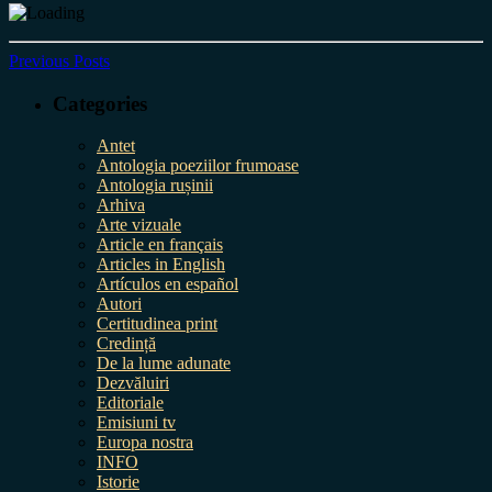
Previous Posts
Categories
Antet
Antologia poeziilor frumoase
Antologia rușinii
Arhiva
Arte vizuale
Article en français
Articles in English
Artículos en español
Autori
Certitudinea print
Credință
De la lume adunate
Dezvăluiri
Editoriale
Emisiuni tv
Europa nostra
INFO
Istorie