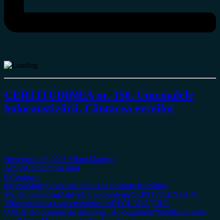
CERTITUDINEA nr. 150. Cincinalele
holocaustizării. Cântarea evreilor
November 20, 2023
Miron Manega
Arhiva
Certitudinea print
0 Comment
#MironManega
Aceasta trebuia să fie harta României
Mari!
antisemitism
Arhivele transcendente
CERTITUDINEA Nr.
150
certitudinea.com
certitudinea.ro
DECLARAȚIILE
UNIRII
Holocaustul de dinaintea „Holocaustului“
Meditațiile unui