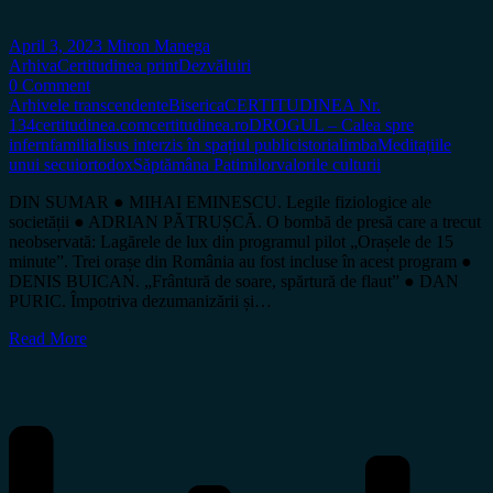
April 3, 2023
Miron Manega
Arhiva
Certitudinea print
Dezvăluiri
0 Comment
Arhivele transcendente
Biserica
CERTITUDINEA Nr.
134
certitudinea.com
certitudinea.ro
DROGUL – Calea spre
infern
familia
Iisus interzis în spațiul public
istoria
limba
Meditațiile
unui secui
ortodox
Săptămâna Patimilor
valorile culturii
DIN SUMAR ● MIHAI EMINESCU. Legile fiziologice ale
societății ● ADRIAN PĂTRUȘCĂ. O bombă de presă care a trecut
neobservată: Lagărele de lux din programul pilot „Orașele de 15
minute”. Trei orașe din România au fost incluse în acest program ●
DENIS BUICAN. „Frântură de soare, spărtură de flaut” ● DAN
PURIC. Împotriva dezumanizării și…
Read More