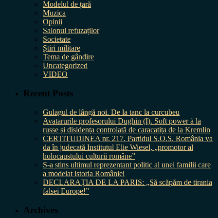
Modelul de țară
Muzica
Opinii
Salonul refuzaților
Societate
Știri militare
Tema de gândire
Uncategorized
VIDEO
Recent Posts
Gulagul de lângă noi. De la tanc la curcubeu
Avatarurile profesorului Dughin (I). Soft power à la
russe și disidența controlată de caracatița de la Kremlin
CERTITUDINEA nr. 217. Partidul S.O.S. România va
da în judecată Institutul Elie Wiesel, „promotor al
holocaustului culturii române”
S-a stins ultimul reprezentant politic al unei familii care
a modelat istoria României
DECLARAȚIA DE LA PARIS: „Să scăpăm de tirania
falsei Europe!”
Archives