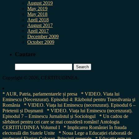
August 2019
May 2019
May 2018
April 2018
August 2017
April 2017
December 2009
October 2009
Cautare
Search
for:
Copyright © 2026, CERTITUDINEA.
* AUR, Patria, parlamentarele și presa
* VIDEO. Viata lui
Eminescu (Necenzurat). Episodul 4: Războiul pentru Transilvania și
România
* VIDEO. Viața lui Eminescu (necenzurat). Episodul 6 –
Prietenii și Dușmanii
* VIDEO. Viața lui Eminescu (necenzurat).
Episodul 7 – Eminescu Jurnalistul și Sociologul
* Un cadou de
sărbători pentru cei care se mai consideră români! Antologia
CERTITUDINEA Volumul I
* Implicarea României în frauda
electorală din Statele Unite
* Noua Lege a Educației elaborată de
profesorul Florian Colceag. Principii generale
* Educația este un