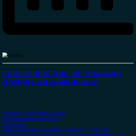
CERTITUDINEA nr. 148. Organizația
HAMAS a fost creată de Israel
October 23, 2023
Miron Manega
Arhiva
Certitudinea print
INFO
0 Comment
Alianţa Universală a Izraeliţilor şi drepturile evreilor din
România
Antisemitismul nu există
Arhivele transcendente
Ce este