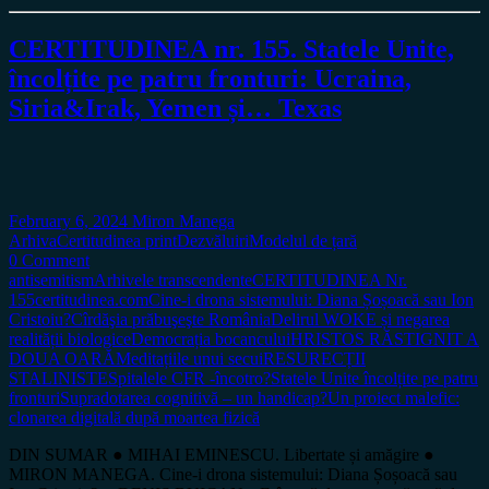
CERTITUDINEA nr. 155. Statele Unite,
încolțite pe patru fronturi: Ucraina,
Siria&Irak, Yemen și… Texas
February 6, 2024
Miron Manega
Arhiva
Certitudinea print
Dezvăluiri
Modelul de țară
0 Comment
antisemitism
Arhivele transcendente
CERTITUDINEA Nr.
155
certitudinea.com
Cine-i drona sistemului: Diana Șoșoacă sau Ion
Cristoiu?
Cîrdăşia prăbuşeşte România
Delirul WOKE și negarea
realității biologice
Democrația bocancului
HRISTOS RĂSTIGNIT A
DOUA OARĂ
Meditațiile unui secui
RESURECȚII
STALINISTE
Spitalele CFR -încotro?
Statele Unite încolțite pe patru
fronturi
Supradotarea cognitivă – un handicap?
Un proiect malefic:
clonarea digitală după moartea fizică
DIN SUMAR ● MIHAI EMINESCU. Libertate și amăgire ●
MIRON MANEGA. Cine-i drona sistemului: Diana Șoșoacă sau