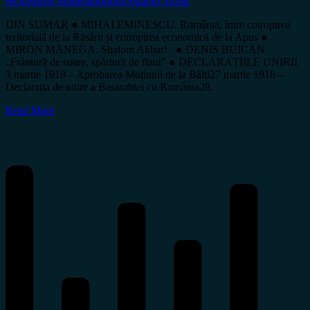
secui
Miron Manega
ortodox
Shalom Akbar
DIN SUMAR ● MIHAI EMINESCU. România, între cotropirea
teritorială de la Răsărit și cotropirea economică de la Apus ●
MIRON MANEGA. Shalom Akbar! ● DENIS BUICAN.
„Frântură de soare, spărtură de flaut” ● DECLARAȚIILE UNIRII
3 martie 1918 – Aprobarea Moțiunii de la Bălţi27 martie 1918 –
Declarația de unire a Basarabiei cu România28…
Read More