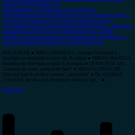
Hamas?
CERTITUDINEA Nr.
148
certitudinea.com
certitudinea.ro
Deșcolarizarea
României
Disprețul față de jertfă în numele „adevărului”
HAMAS a
fost creat de Israel
Israelul își dă ultima suflare
lestemat de o
evreică
Meditațiile unui secui
ortodox
Parazitismul etnic și „reparațiile
morale”
Primul DICȚIONAR ETIMOLOGIC AL LIMBII
ROMÂNE realizat integral de un român
Războiul din Palestina se
mută în România
Zăcămintele de gaze din Fâșia Gaza
DIN SUMAR ● MIHAI EMINESCU. Alianţa Universală a
Izraeliţilor şi drepturile evreilor din România ● MIRON MANEGA.
Războiul din Palestina se mută în România ● DENIS BUICAN.
„Frântură de soare, spărtură de flaut” ● MAGDA URSACHE.
Disprețul față de jertfă în numele „adevărului” ● Dr. GEORGE
COANDĂ. Iar ne-a pus Dumnezeu mâna pe cap… ●…
Read More