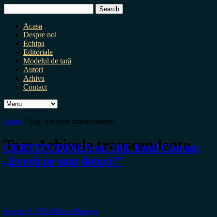
Search
for:
Acasa
Despre noi
Echipa
Editoriale
Modelul de țară
Autori
Arhiva
Contact
Home
/
Tag:
Arhivele transcendente
Tag:
Arhivele transcendente
CERTITUDINEA nr. 168. Emil Cioran:
„Evreii ne sunt datori!”
August 6, 2024
Miron Manega