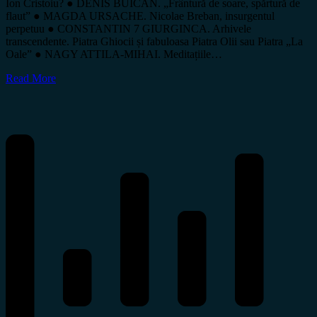
Ion Cristoiu? ● DENIS BUICAN. „Frântură de soare, spărtură de
flaut” ● MAGDA URSACHE. Nicolae Breban, insurgentul
perpetuu ● CONSTANTIN 7 GIURGINCA. Arhivele
transcendente. Piatra Ghiocii și fabuloasa Piatra Olii sau Piatra „La
Oale” ● NAGY ATTILA-MIHAI. Meditațiile…
Read More