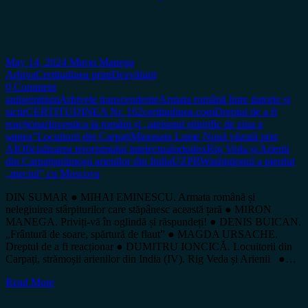
May 14, 2024
Miron Manega
Arhiva
Certitudinea print
Dezvăluiri
0 Comment
antisemitism
Arhivele transcendente
Armata română între datorie și
sictir
CERTITUDINEA Nr. 162
certitudinea.com
Dreptul de a fi
reacționar
Inventica la români și „ateismul științific de ziua a
șaptea”
Locuitorii din Carpați
Minunata Lume Nouă văzută prin
AI
Oficializarea terorismului intelectual
ortodox
Rig Veda și Arienii
din Carpați
strămoșii arienilor din India
UZPR
Washigtonul a pierdut
„meciul” cu Moscova
DIN SUMAR ● MIHAI EMINESCU. Armata română și
nelegiuirea stârpiturilor care stăpânesc această țară ● MIRON
MANEGA. Priviți-vă în oglindă și răspundeți! ● DENIS BUICAN.
„Frântură de soare, spărtură de flaut” ● MAGDA URSACHE.
Dreptul de a fi reacționar ● DUMITRU IONCICĂ. Locuitorii din
Carpați, strămoșii arienilor din India (IV). Rig Veda și Arienii ●…
Read More