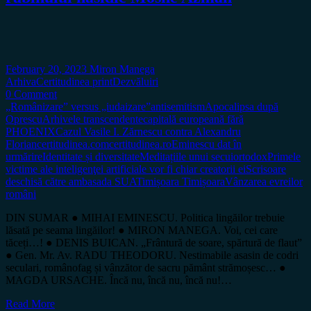
February 20, 2023
Miron Manega
Arhiva
Certitudinea print
Dezvăluiri
0 Comment
„Românizare” versus „iudaizare”
antisemitism
Apocalipsa după
Oprescu
Arhivele transcendente
capitală europeană fără
PHOENIX
Cazul Vasile I. Zărnescu contra Alexandru
Florian
certitudinea.com
certitudinea.ro
Eminescu dat în
urmărire
Identitate și diversitate
Meditațiile unui secui
ortodox
Primele
victime ale inteligenţei artificiale vor fi chiar creatorii ei
Scrisoare
deschisă către ambasada SUA
Timișoara Timișoara
Vânzarea evreilor
români
DIN SUMAR ● MIHAI EMINESCU. Politica lingăilor trebuie
lăsată pe seama lingăilor! ● MIRON MANEGA. Voi, cei care
tăceți…! ● DENIS BUICAN. „Frântură de soare, spărtură de flaut”
● Gen. Mr. Av. RADU THEODORU. Nestimabile asasin de codri
seculari, românofag și vânzător de sacru pământ strămoșesc… ●
MAGDA URSACHE. Încă nu, încă nu, încă nu!…
Read More