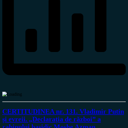
CERTITUDINEA nr. 131. Vladimir Putin
și evreii. „Declarația de război” a
rabinului hasidic Moshe Azman