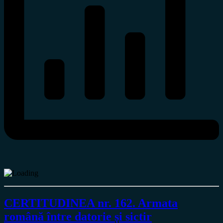
CERTITUDINEA nr. 162. Armata
română între datorie și sictir