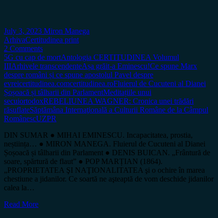
July 3, 2023
Miron Manega
Arhiva
Certitudinea print
2 Comments
5G cu cap de mort
Antologia CERTITUDINEA Volumul
III
Arhivele transcendente
Așa grăit-a Eminescu!
Ce spune Marx
despre români și ce spune apostolul Pavel despre
evrei
certitudinea.com
certitudinea.ro
Fluierul de Cucuteni al Dianei
Șoșoacă și tâlharii din Parlament
Meditațiile unui
secui
ortodox
REBELIUNEA WAGNER: Cronica unei trădări
răsuflate
Săptămâna Internaţională a Culturii Române de la Câmpul
Românesc
UZPR
DIN SUMAR ● MIHAI EMINESCU. Incapacitatea, prostia,
neștiința… ● MIRON MANEGA. Fluierul de Cucuteni al Dianei
Șoșoacă și tâlharii din Parlament ● DENIS BUICAN. „Frântură de
soare, spărtură de flaut” ● POP MARȚIAN (1864).
„PROPRIETATEA ŞI NAŢIONALITATEA şi o ochire în marea
chestiune a jidanilor. Ce soartă ne aşteaptă de vom deschide jidanilor
calea la…
Read More