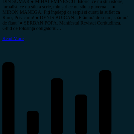
DIN SUMAR ● MIHAI EMINESCU. Istorici ce nu știu istorie,
jurnaliști ce nu știu a scrie, miniștri ce nu știu a guverna… ●
MIRON MANEGA. Fiți înțelepți ca șerpii și curați la suflet ca
Rareș Prisacariu! ● DENIS BUICAN. „Frântură de soare, spărtură
de flaut” ● ȘERBAN POPA. Manifestul Revistei Certitudinea.
Ghid de folosință obligatoriu…
Read More