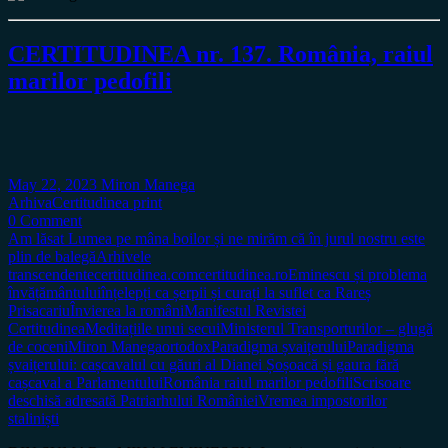
CERTITUDINEA nr. 137. România, raiul
marilor pedofili
May 22, 2023
Miron Manega
Arhiva
Certitudinea print
0 Comment
Am lăsat Lumea pe mâna boilor și ne mirăm că în jurul nostru este
plin de balegă
Arhivele
transcendente
certitudinea.com
certitudinea.ro
Eminescu și problema
învățământului
înțelepți ca șerpii și curați la suflet ca Rareș
Prisacariu
Învierea la români
Manifestul Revistei
Certitudinea
Meditațiile unui secui
Ministerul Transporturilor – glugă
de coceni
Miron Manega
ortodox
Paradigma șvaițerului
Paradigma
șvaițerului: cașcavalul cu găuri al Dianei Șoșoacă și gaura fără
cașcaval a Parlamentului
România raiul marilor pedofili
Scrisoare
deschisă adresată Patriarhului României
Vremea impostorilor
staliniști