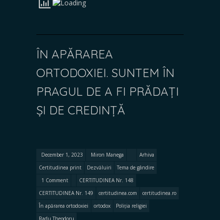
ÎN APĂRAREA
ORTODOXIEI. SUNTEM ÎN
PRAGUL DE A FI PRĂDAȚI
ȘI DE CREDINȚĂ
December 1, 2023
Miron Manega
Arhiva
Certitudinea print
Dezvăluiri
Tema de gândire
1 Comment
CERTITUDINEA Nr. 148
CERTITUDINEA Nr. 149
certitudinea.com
certitudinea.ro
În apărarea ortodoxiei
ortodox
Poliția religiei
Radu Theodoru