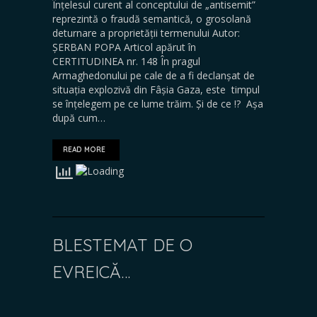
Înțelesul curent al conceptului de „antisemit”
reprezintă o fraudă semantică, o grosolană
deturnare a proprietății termenului Autor:
ȘERBAN POPA Articol apărut în
CERTITUDINEA nr. 148 În pragul
Armaghedonului pe cale de a fi declanșat de
situația explozivă din Fâșia Gaza, este timpul
se înțelegem pe ce lume trăim. Și de ce !? Așa
după cum…
READ MORE
BLESTEMAT DE O
EVREICĂ…