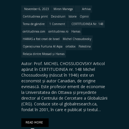
November 6, 2023
Miron Manega
Arhiva
Certitudinea print
Dezvăluiri
Istorie
Opinii
Tema de gândire
1 Comment
CERTITUDINEA Nr. 148
certitudinea.com
certitudinea.ro
Hamas
HAMAS a fost creat de Israel
Michel Chossudovsky
Operațiunea Furtuna Al Aqsa
ortodox
Palestina
Relația dintre Mossad și Hamas
Autor: Prof. MICHEL CHOSSUDOVSKY Articol
apărut în CERTITUDINEA nr. 148 Michel
Chossudovsky (născut în 1946) este un
economist și autor Canadian, de origine
evreiască. Este profesor emerit de economie
la Universitatea din Ottawa și președinte
director al Centrului de Cercetare a Globalizării
(CRG). Conduce site-ul globalresearch.ca,
fondat în 2001, în care e publicat și textul…
READ MORE