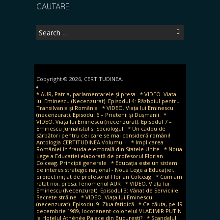
CAUTARE
Search
for:
Copyright © 2026, CERTITUDINEA.
* AUR, Patria, parlamentarele și presa
* VIDEO. Viata
lui Eminescu (Necenzurat). Episodul 4: Războiul pentru
Transilvania și România
* VIDEO. Viața lui Eminescu
(necenzurat). Episodul 6 – Prietenii și Dușmanii
*
VIDEO. Viața lui Eminescu (necenzurat). Episodul 7 –
Eminescu Jurnalistul și Sociologul
* Un cadou de
sărbători pentru cei care se mai consideră români!
Antologia CERTITUDINEA Volumul I
* Implicarea
României în frauda electorală din Statele Unite
* Noua
Lege a Educației elaborată de profesorul Florian
Colceag. Principii generale
* Educația este un sistem
de interes strategic național - Noua Lege a Educației,
proiect inițiat de profesorul Florian Colceag
* Cum am
ratat noi, presa, fenomenul AUR
* VIDEO. Viața lui
Eminescu (Necenzurat). Episodul 3: Vânat de Serviciile
Secrete străine
* VIDEO. Viața lui Eminescu
(necenzurat). Episodul 9. Ziua fatidică
* Ce căuta, pe 19
decembrie 1989, locotenent-colonelul VLADIMIR PUTIN
la Hotelul Athénée Palace din București?
* Scandalul