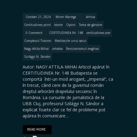
October 21, 2024
Miron Manega
Arhiva
Certitudinea print
Istorie
Opinii
Tema de gândire
0 Comment
CERTITUDINEA Nr. 148
certitudinea.com
Complexul Trianon
Meditațiile unui secui
Nagy Attila-Mihai
ortodox
Revizionismul maghiar
Szilágyi N. Sándor
Autor: NAGY ATTILA-MIHAI Articol apărut în
CERTITUDINEA Nr. 148 Budapesta se
comportă într-un mod arogant, „imperial”, ca
în trecut, când cere de la guvernul român
dreptul arborării drapelului secuiesc în
România. La cursurile de jurnalistică de la
UBB Cluj, profesorul Szilágyi N. Sándor a
explicat foarte clar ce fel de probleme pot
apărea în comunicare…
READ MORE