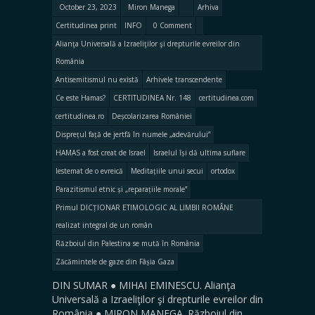
October 23, 2023
Miron Manega
Arhiva
Certitudinea print
INFO
0 Comment
Alianţa Universală a Izraeliţilor şi drepturile evreilor din
România
Antisemitismul nu există
Arhivele transcendente
Ce este Hamas?
CERTITUDINEA Nr. 148
certitudinea.com
certitudinea.ro
Deșcolarizarea României
Disprețul față de jertfă în numele „adevărului”
HAMAS a fost creat de Israel
Israelul își dă ultima suflare
lestemat de o evreică
Meditațiile unui secui
ortodox
Parazitismul etnic și „reparațiile morale”
Primul DICȚIONAR ETIMOLOGIC AL LIMBII ROMÂNE
realizat integral de un român
Războiul din Palestina se mută în România
Zăcămintele de gaze din Fâșia Gaza
DIN SUMAR ● MIHAI EMINESCU. Alianţa
Universală a Izraeliţilor şi drepturile evreilor din
România ● MIRON MANEGA. Războiul din