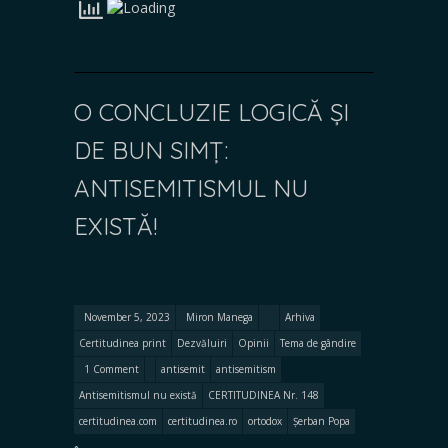
O CONCLUZIE LOGICĂ ȘI
DE BUN SIMȚ:
ANTISEMITISMUL NU
EXISTĂ!
November 5, 2023
Miron Manega
Arhiva
Certitudinea print
Dezvăluiri
Opinii
Tema de gândire
1 Comment
antisemit
antisemitism
Antisemitismul nu există
CERTITUDINEA Nr. 148
certitudinea.com
certitudinea.ro
ortodox
Șerban Popa