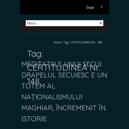
Search
for:
Home
/
Tag:
CERTITUDINEA Nr. 148
Tag:
MEDITAȚIILE UNUI SECUI.
CERTITUDINEA Nr.
DRAPELUL SECUIESC E UN
148
TOTEM AL
NAȚIONALISMULUI
MAGHIAR, ÎNCREMENIT ÎN
ISTORIE