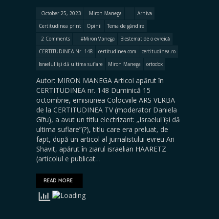
October 25, 2023
Miron Manega
Arhiva
Certitudinea print
Opinii
Tema de gândire
2 Comments
#MironManega
Blestemat de o evreică
CERTITUDINEA Nr. 148
certitudinea.com
certitudinea.ro
Israelul își dă ultima suflare
Miron Manega
ortodox
Autor: MIRON MANEGA Articol apărut în
CERTITUDINEA nr. 148 Duminică 15
octombrie, emisiunea Colocviile ARS VERBA
de la CERTITUDINEA TV (moderator Daniela
Gîfu), a avut un titlu electrizant: „Israelul își dă
ultima suflare”(?), titlu care era preluat, de
fapt, după un articol al jurnalistului evreu Ari
Shavit, apărut în ziarul israelian HAARETZ
(articolul e publicat…
READ MORE