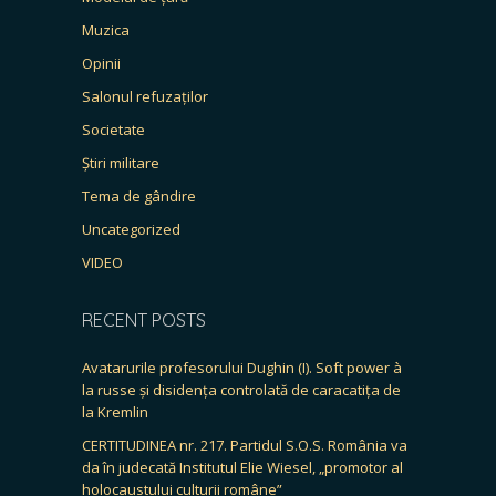
Muzica
Opinii
Salonul refuzaților
Societate
Știri militare
Tema de gândire
Uncategorized
VIDEO
RECENT POSTS
Avatarurile profesorului Dughin (I). Soft power à
la russe și disidența controlată de caracatița de
la Kremlin
CERTITUDINEA nr. 217. Partidul S.O.S. România va
da în judecată Institutul Elie Wiesel, „promotor al
holocaustului culturii române”