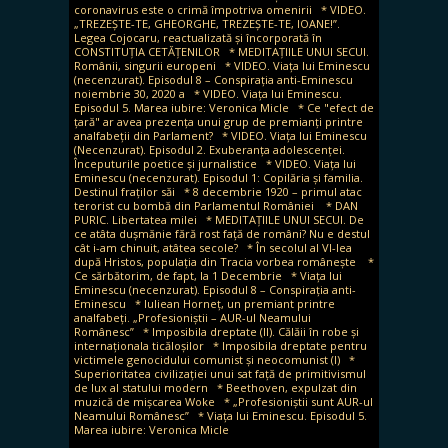
coronavirus este o crimă împotriva omenirii
* VIDEO.
„TREZEȘTE-TE, GHEORGHE, TREZEȘTE-TE, IOANE!”.
Legea Cojocaru, reactualizată și încorporată în
CONSTITUȚIA CETĂȚENILOR
* MEDITAȚIILE UNUI SECUI.
Românii, singurii europeni
* VIDEO. Viața lui Eminescu
(necenzurat). Episodul 8 – Conspirația anti-Eminescu
noiembrie 30, 2020 a
* VIDEO. Viața lui Eminescu.
Episodul 5. Marea iubire: Veronica Micle
* Ce "efect de
țară" ar avea prezența unui grup de premianți printre
analfabeții din Parlament?
* VIDEO. Viața lui Eminescu
(Necenzurat). Episodul 2. Exuberanța adolescenței.
Începuturile poetice și jurnalistice
* VIDEO. Viața lui
Eminescu (necenzurat). Episodul 1: Copilăria și familia.
Destinul fraților săi
* 8 decembrie 1920 – primul atac
terorist cu bombă din Parlamentul României
* DAN
PURIC. Libertatea milei
* MEDITAȚIILE UNUI SECUI. De
ce atâta dușmănie fără rost față de români? Nu e destul
cât i-am chinuit, atâtea secole?
* În secolul al VI-lea
după Hristos, populația din Tracia vorbea românește
*
Ce sărbătorim, de fapt, la 1 Decembrie
* Viața lui
Eminescu (necenzurat). Episodul 8 – Conspirația anti-
Eminescu
* Iuliean Horneț, un premiant printre
analfabeți. „Profesioniștii – AUR-ul Neamului
Românesc”
* Imposibila dreptate (II). Călăii în robe și
internaționala ticăloșilor
* Imposibila dreptate pentru
victimele genocidului comunist și neocomunist (I)
*
Superioritatea civilizației unui sat față de primitivismul
de lux al statului modern
* Beethoven, expulzat din
muzică de mișcarea Woke
* „Profesioniștii sunt AUR-ul
Neamului Românesc”
* Viața lui Eminescu. Episodul 5.
Marea iubire: Veronica Micle