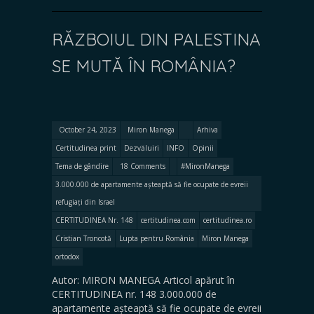
RĂZBOIUL DIN PALESTINA
SE MUTĂ ÎN ROMÂNIA?
October 24, 2023
Miron Manega
Arhiva
Certitudinea print
Dezvăluiri
INFO
Opinii
Tema de gândire
18 Comments
#MironManega
3.000.000 de apartamente așteaptă să fie ocupate de evreii
refugiați din Israel
CERTITUDINEA Nr. 148
certitudinea.com
certitudinea.ro
Cristian Troncotă
Lupta pentru România
Miron Manega
ortodox
Autor: MIRON MANEGA Articol apărut în
CERTITUDINEA nr. 148 3.000.000 de
apartamente așteaptă să fie ocupate de evreii