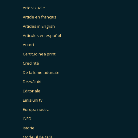
Arte vizuale
Article en français
Articles in English
Artículos en español
Autori
Certitudinea print
Credință
De la lume adunate
Dezvăluiri
Editoriale
Emisiuni tv
Europa nostra
INFO
Istorie
Modelul de țară