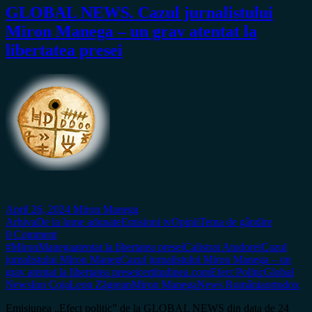
GLOBAL NEWS. Cazul jurnalistului
Miron Manega – un grav atentat la
libertatea presei
April 26, 2024
Miron Manega
Arhiva
De la lume adunate
Emisiuni tv
Opinii
Tema de gândire
0 Comment
#MironManega
atentat la libertatea presei
Calistrat Atudorei
Cazul
jurnalistului Miron Maneg
Cazul jurnalistului Miron Manega – un
grav atentat la libertatea presei
certitudinea.com
Efect Politic
Global
News
Ion Coja
Leon Zăgrean
Miron Manega
News România
ortodox
Emisiunea „Efect politic” de la GLOBAL NEWS din data de 24