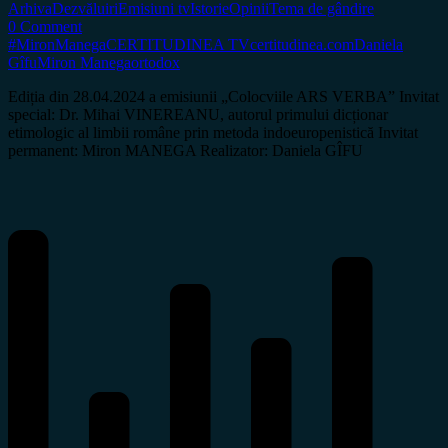
Arhiva
Dezvăluiri
Emisiuni tv
Istorie
Opinii
Tema de gândire
0 Comment
#MironManega
CERTITUDINEA TV
certitudinea.com
Daniela
Gîfu
Miron Manega
ortodox
Ediția din 28.04.2024 a emisiunii „Colocviile ARS VERBA” Invitat
special: Dr. Mihai VINEREANU, autorul primului dicționar
etimologic al limbii române prin metoda indoeuropenistică Invitat
permanent: Miron MANEGA Realizator: Daniela GÎFU