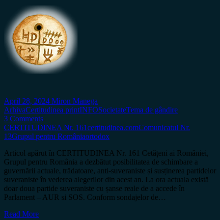
April 28, 2024
Miron Manega
Arhiva
Certitudinea print
INFO
Societate
Tema de gândire
3 Comments
CERTITUDINEA Nr. 161
certitudinea.com
Comunicatul Nr.
13
Grupul pentru România
ortodox
Articol apărut în CERTITUDINEA Nr. 161 Cetățeni ai României,
Grupul pentru România a dezbătut posibilitatea de schimbare a
guvernării actuale, trădatoare, anti-suveraniste și susținerea partidelor
suveraniste în vederea alegerilor din acest an. La ora actuala există
doar doua partide suveraniste cu șanse reale de a accede în
Parlament – AUR si SOS. Conform sondajelor de…
Read More