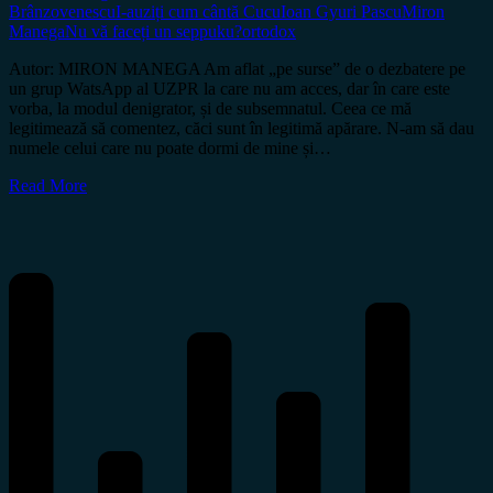
Brânzovenescu
I-auziți cum cântă Cucu
Ioan Gyuri Pascu
Miron
Manega
Nu vă faceți un seppuku?
ortodox
Autor: MIRON MANEGA Am aflat „pe surse” de o dezbatere pe
un grup WatsApp al UZPR la care nu am acces, dar în care este
vorba, la modul denigrator, și de subsemnatul. Ceea ce mă
legitimează să comentez, căci sunt în legitimă apărare. N-am să dau
numele celui care nu poate dormi de mine și…
Read More