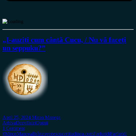
„I-auziți cum cântă Cucu, / Nu vă faceți
un seppuku?”
April 25, 2024
Miron Manega
Arhiva
Dezvăluiri
Opinii
1 Comment
#MironManega
Brânzovenescu
certitudinea.com
Farfuridi
Farfuridi