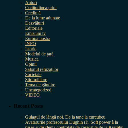
Autori
Certitudinea print
Credință
De la lume adunate
Dezvăluiri
Editoriale
Emisiuni tv
Europa nostra
INFO
Istorie
Modelul de țară
Muzica
Opinii
Salonul refuzaților
Societate
Știri militare
Tema de gândire
Uncategorized
VIDEO
Recent Posts
Gulagul de lângă noi. De la tanc la curcubeu
Avatarurile profesorului Dughin (I). Soft power à la
russe și disidența controlată de caracatița de la Kremlin