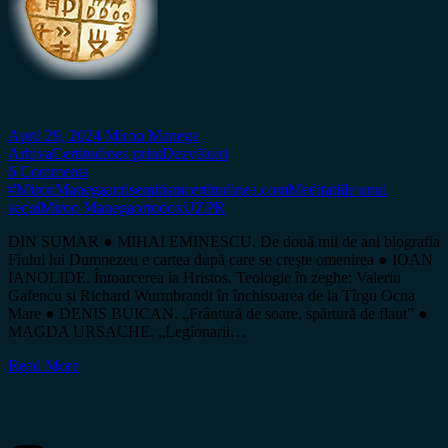
April 29, 2024
Miron Manega
Arhiva
Certitudinea print
Dezvăluiri
6 Comments
#MironManega
antisemitism
certitudinea.com
Meditațiile unui
secui
Miron Manega
ortodox
UZPR
DIN SUMAR ● MIHAI EMINESCU. De două mii de ani biografia
Fiului lui Dumnezeu e cartea după care se creşte omenirea ● IOAN
IANOLIDE. Întoarcerea la Hristos. Teologie în zeghe: Valeriu
Gafencu și Richard Wurmbrandt în închisoarea de la Tîrgu Ocna
Mare ● DENIS BUICAN. „Frântură de soare, spărtură de flaut” ●
MAGDA URSACHE. „Legionarii…
Read More