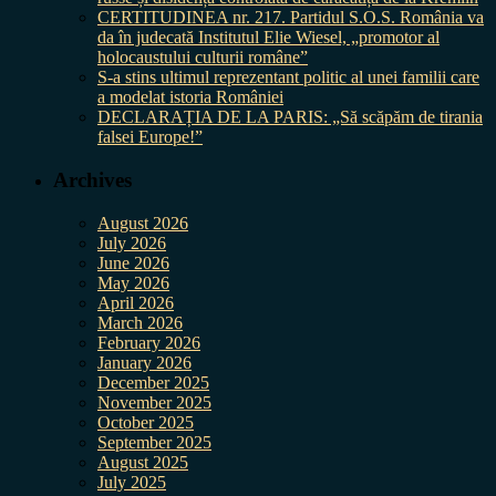
CERTITUDINEA nr. 217. Partidul S.O.S. România va
da în judecată Institutul Elie Wiesel, „promotor al
holocaustului culturii române”
S-a stins ultimul reprezentant politic al unei familii care
a modelat istoria României
DECLARAȚIA DE LA PARIS: „Să scăpăm de tirania
falsei Europe!”
Archives
August 2026
July 2026
June 2026
May 2026
April 2026
March 2026
February 2026
January 2026
December 2025
November 2025
October 2025
September 2025
August 2025
July 2025