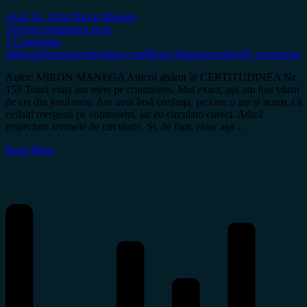
April 30, 2024
Miron Manega
Arhiva
Certitudinea print
2 Comments
#MironManega
certitudinea.com
Miron Manega
ortodox
Pe contrasens
Autor: MIRON MANEGA Articol apărut în CERTITUDINEA Nr.
159 Toată viața am mers pe contrasens. Mai exact, așa am fost văzut
de cei din jurul meu. Am avut însă credința, pe care o am și acum, că
ceilalți mergeau pe contrasens, iar eu circulam corect. Adică
respectam semnele de circulație. Și, de fapt, chiar așa…
Read More