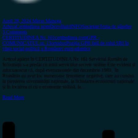
April 28, 2024
Miron Manega
Arhiva
Certitudinea print
Dezvăluiri
INFO
Societate
Tema de gândire
3 Comments
CERTITUDINEA Nr. 161
certitudinea.com
GPR -
COMUNICATUL nr. 13
ortodox
Poziția GPR față de rolul SRI în
viața social-politică a României euro-atlantice
Articol apărut în CERTITUDINEA Nr. 161 Serviciul Român de
Informații s-a predat cu totul serviciilor secrete străine Este evident și
arhicunoscut că, după evenimentele din decembrie 1989, în
România au avut loc numeroase fenomene negative, care au condus
la pierderea suveranității naționale, la lichidarea economiei naționale
și în locuirea ei cu o economie străină, la…
Read More