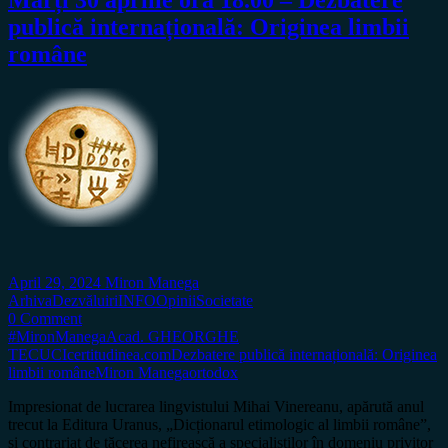
Marți 30 aprilie ora 18.00 – Dezbatere
publică internațională: Originea limbii
române
April 29, 2024
Miron Manega
Arhiva
Dezvăluiri
INFO
Opinii
Societate
0 Comment
#MironManega
Acad. GHEORGHE
TECUCI
certitudinea.com
Dezbatere publică internațională: Originea
limbii române
Miron Manega
ortodox
Impresionat de lucrarea lingvistului Mihai Vinereanu, apărută anul
trecut la Editura Uranus, „Dicționarul etimologic al limbii române”,
și contrariat de tăcerea nefirească a specialiștilor în domeniu privitor