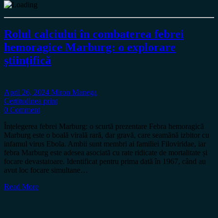
Rolul calciului în combaterea febrei
hemoragice Marburg: o explorare
științifică
April 26, 2024
Miron Manega
Certitudinea print
0 Comment
Înțelegerea febrei Marburg: o scurtă prezentare Febra hemoragică
Marburg este o boală virală rară, dar gravă, care seamănă izbitor cu
infamul virus Ebola. Ambii sunt membri ai familiei Filoviridae, iar
febra Marburg este adesea asociată cu rate ridicate de mortalitate și
focare devastatoare. Identificat pentru prima dată în 1967, când au
avut loc focare simultane…
Read More