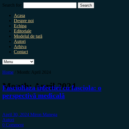
Search for:
Acasa
Despre noi
Echipa
Editoriale
Modelul de țară
Autori
Arhiva
Contact
Home
/
Month:
April 2024
Month:
April 2024
Fascioliaza infecției cu fasciola: o
perspectivă medicală
April 30, 2024
Miron Manega
Autori
0 Comment