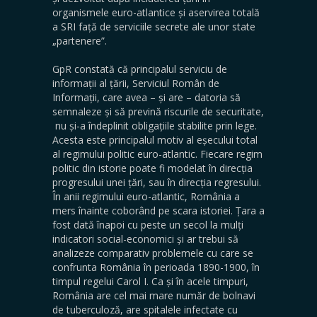
organismele euro-atlantice și aservirea totală
a SRI față de serviciile secrete ale unor state
„partenere”.
GpR constată că principalul serviciu de
informații al țării, Serviciul Român de
Informații, care avea – și are – datoria să
semnaleze și să prevină riscurile de securitate,
nu și-a îndeplinit obligațiile stabilite prin lege.
Acesta este principalul motiv al eșecului total
al regimului politic euro-atlantic. Fiecare regim
politic din istorie poate fi modelat în direcția
progresului unei țări, sau în direcția regresului.
În anii regimului euro-atlantic, România a
mers înainte coborând pe scara istoriei. Țara a
fost dată înapoi cu peste un secol la mulți
indicatori social-economici și ar trebui să
analizeze comparativ problemele cu care se
confrunta România în perioada 1890-1900, în
timpul regelui Carol I. Ca și în acele timpuri,
România are cel mai mare număr de bolnavi
de tuberculoză, are spitalele infectate cu