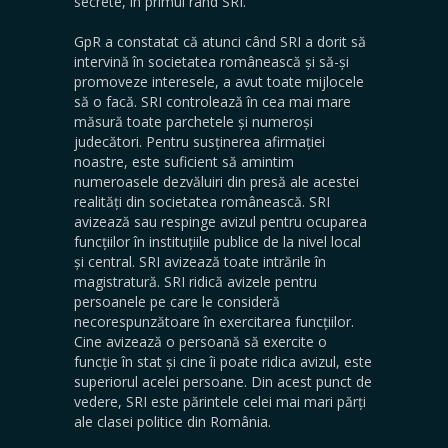
secrete, în primul rând SRI.
GpR a constatat că atunci când SRI a dorit să
intervină în societatea românească și să-și
promoveze interesele, a avut toate mijlocele
să o facă. SRI controlează în cea mai mare
măsură toate parchetele și numeroși
judecători. Pentru susținerea afirmației
noastre, este suficient să amintim
numeroasele dezvăluiri din presă ale acestei
realități din societatea românească. SRI
avizează sau respinge avizul pentru ocuparea
funcțiilor în instituțiile publice de la nivel local
și central. SRI avizează toate intrările în
magistratură. SRI ridică avizele pentru
persoanele pe care le consideră
necorespunzătoare în exercitarea funcțiilor.
Cine avizează o persoană să exercite o
funcție în stat și cine îi poate ridica avizul, este
superiorul acelei persoane. Din acest punct de
vedere, SRI este părintele celei mai mari părți
ale clasei politice din România.