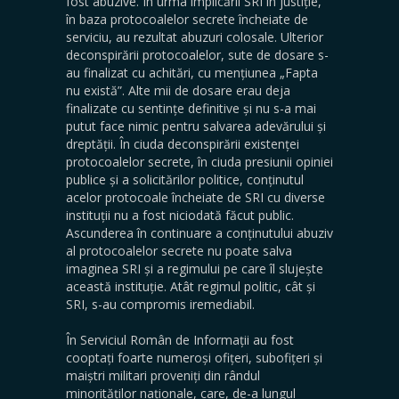
fost abuzive. În urma implicării SRI în justiție,
în baza protocoalelor secrete încheiate de
serviciu, au rezultat abuzuri colosale. Ulterior
deconspirării protocoalelor, sute de dosare s-
au finalizat cu achitări, cu mențiunea „Fapta
nu există”. Alte mii de dosare erau deja
finalizate cu sentințe definitive și nu s-a mai
putut face nimic pentru salvarea adevărului și
dreptății. În ciuda deconspirării existenței
protocoalelor secrete, în ciuda presiunii opiniei
publice și a solicitărilor politice, conținutul
acelor protocoale încheiate de SRI cu diverse
instituții nu a fost niciodată făcut public.
Ascunderea în continuare a conținutului abuziv
al protocoalelor secrete nu poate salva
imaginea SRI și a regimului pe care îl slujește
această instituție. Atât regimul politic, cât și
SRI, s-au compromis iremediabil.
În Serviciul Român de Informații au fost
cooptați foarte numeroși ofițeri, subofițeri și
maiștri militari proveniți din rândul
minorităților naționale, care, de-a lungul