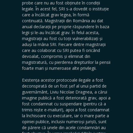
probe care nu au fost obținute în condiții
legale. În acest fel, SRI s-a dovedit o instituție
care a încălcat grav legea, în formă
continuată. Magistrații din România au dat
anual declarații pe proprie răspundere în baza
legii și le-au încălcat grav. În felul acesta,
magistrații au fost cu toții vulnerabilizați și
aduși la mâna SRI. Fiecare dintre magistrații
care au colaborat cu SRI putea fi oricând
devoalat, compromis și eliminat din
magistratură, cu pierderea drepturilor la pensii
foarte mari și numeroase alte privilegii.
Existența acestor protocoale ilegale a fost
deconspirată de un fost șef al unui partid de
guvernământ, Liviu Nicolae Dragnea, a cărui
imagine publică a fost deteriorată grav, apoi a
fost condamnat cu suspendare (pentru că a
trimis niște e-mailuri!), apoi a fost condamnat
la închisoare cu executare, iar o mare parte a
opiniei publice, inclusiv numeroși juriști, sunt
de părere că unele din acele condamnări au