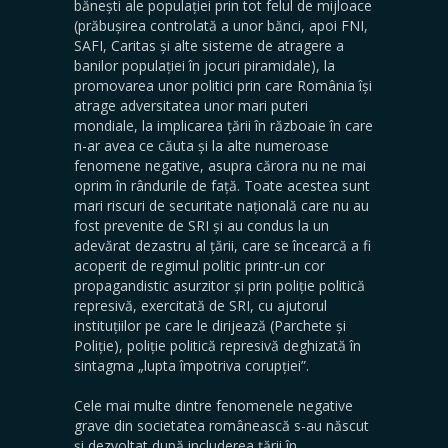
bănești ale populației prin tot felul de mijloace
(prăbușirea controlată a unor bănci, apoi FNI,
SAFI, Caritas și alte sisteme de atragere a
banilor populației în jocuri piramidale), la
promovarea unor politici prin care România își
atrage adversitatea unor mari puteri
mondiale, la implicarea țării în războaie în care
n-ar avea ce căuta și la alte numeroase
fenomene negative, asupra cărora nu ne mai
oprim în rândurile de față. Toate acestea sunt
mari riscuri de securitate națională care nu au
fost prevenite de SRI și au condus la un
adevărat dezastru al țării, care se încearcă a fi
acoperit de regimul politic printr-un cor
propagandistic asurzitor și prin poliție politică
represivă, exercitată de SRI, cu ajutorul
instituțiilor pe care le dirijează (Parchete și
Poliție), poliție politică represivă deghizată în
sintagma „lupta împotriva corupției”.
Cele mai multe dintre fenomenele negative
grave din societatea românească s-au născut
și dezvoltat după includerea țării în