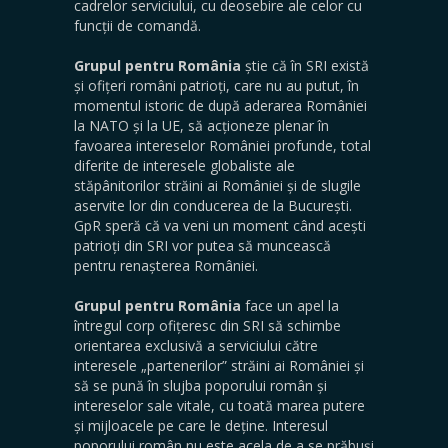
cadrelor serviciului, cu deosebire ale celor cu
funcții de comandă.
Grupul pentru România
știe că în SRI există
și ofițeri români patrioți, care nu au putut, în
momentul istoric de după aderarea României
la NATO și la UE, să acționeze plenar în
favoarea intereselor României profunde, total
diferite de interesele globaliste ale
stăpânitorilor străini ai României și de slugile
aservite lor din conducerea de la București.
GpR speră că va veni un moment când acești
patrioți din SRI vor putea să muncească
pentru renașterea României.
Grupul pentru România
face un apel la
întregul corp ofițeresc din SRI să schimbe
orientarea exclusivă a serviciului către
interesele „partenerilor” străini ai României și
să se pună în slujba poporului român și
intereselor sale vitale, cu toată marea putere
și mijloacele pe care le deține. Interesul
poporului român nu este acela de a se prăbuși