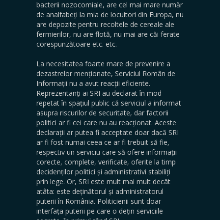
bacterii nozocomiale, are cel mai mare număr
de analfabeți la mia de locuitori din Europa, nu
are depozite pentru recoltele de cereale ale
fermierilor, nu are flotă, nu mai are căi ferate
corespunzătoare etc. etc.
La necesitatea foarte mare de prevenire a
dezastrelor menționate, Serviciul Român de
Informații nu a avut reacții eficiente.
Reprezentanți ai SRI au declarat în mod
repetat în spațiul public că serviciul a informat
asupra riscurilor de securitate, dar factorii
politici ar fi cei care nu au reacționat. Aceste
declarații ar putea fi acceptate doar dacă SRI
ar fi fost numai ceea ce ar fi trebuit să fie,
respectiv un serviciu care să ofere informații
corecte, complete, verificate, oferite la timp
decidenților politici și administrativi stabiliți
prin lege. Or, SRI este mult mai mult decât
atâta: este deținătorul și administratorul
puterii în România. Politicienii sunt doar
interfața puterii pe care o dețin serviciile