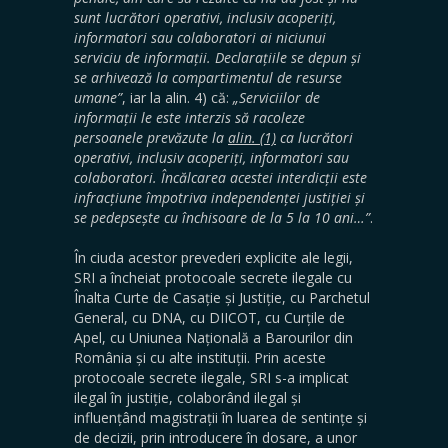
sunt lucrători operativi, inclusiv acoperiți,
informatori sau colaboratori ai niciunui
serviciu de informații. Declarațiile se depun și
se arhivează la compartimentul de resurse
umane”
, iar la alin. 4) că:
„Serviciilor de
informații le este interzis să racoleze
persoanele prevăzute la
alin. (1)
ca lucrători
operativi, inclusiv acoperiți, informatori sau
colaboratori. Încălcarea acestei interdicții este
infracțiune împotriva independenței justiției și
se pedepsește cu închisoare de la 5 la 10 ani…”
.
În ciuda acestor prevederi explicite ale legii,
SRI a încheiat protocoale secrete ilegale cu
Înalta Curte de Casație și Justiție, cu Parchetul
General, cu DNA, cu DIICOT, cu Curțile de
Apel, cu Uniunea Națională a Barourilor din
România și cu alte instituții. Prin aceste
protocoale secrete ilegale, SRI s-a implicat
ilegal în justiție, colaborând ilegal și
influențând magistrații în luarea de sentințe și
de decizii, prin introducere în dosare, a unor