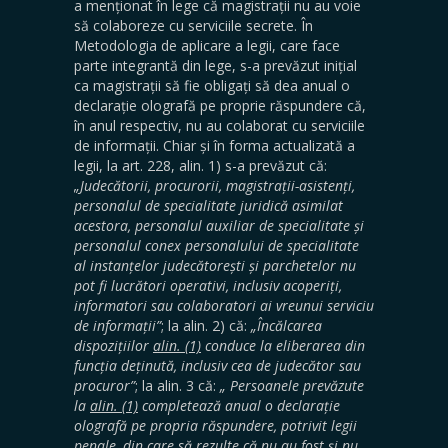
a menționat în lege că magistrații nu au voie
să colaboreze cu serviciile secrete. În
Metodologia de aplicare a legii, care face
parte integrantă din lege, s-a prevăzut inițial
ca magistrații să fie obligați să dea anual o
declarație olografă pe proprie răspundere că,
în anul respectiv, nu au colaborat cu serviciile
de informații. Chiar și în forma actualizată a
legii, la art. 228, alin. 1) s-a prevăzut că:
„Judecătorii, procurorii, magistrații-asistenți,
personalul de specialitate juridică asimilat
acestora, personalul auxiliar de specialitate și
personalul conex personalului de specialitate
al instanțelor judecătorești și parchetelor nu
pot fi lucrători operativi, inclusiv acoperiți,
informatori sau colaboratori ai vreunui serviciu
de informații”
; la alin. 2) că:
„Încălcarea
dispozițiilor
alin. (1)
conduce la eliberarea din
funcția deținută, inclusiv cea de judecător sau
procuror”
; la alin. 3 că:
„ Persoanele prevăzute
la
alin. (1)
completează anual o declarație
olografă pe propria răspundere, potrivit legii
penale, din care să rezulte că nu au fost și nu