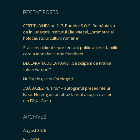
RECENT POSTS
CERTITUDINEA nr. 217. Partidul S.O.S. România va
da în judecată Institutul Elie Wiesel, „promotor al
holocaustului culturii române”
S-a stins ultimul reprezentant politic al unei familii
care a modelat istoria României
DECLARAȚIA DE LA PARIS: „Să scăpăm de tirania
falsei Europe!”
Nu înțeleg ce nu înțelegeți!
„MĂ BAZEZ PE TINE” – autograful președintelui
Isaac Herzog pe un obuz lansat asupra civililor
din Fâșia Gaza
ARCHIVES
August 2026
July 2026