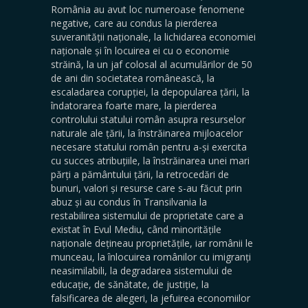
România au avut loc numeroase fenomene
negative, care au condus la pierderea
suveranității naționale, la lichidarea economiei
naționale și în locuirea ei cu o economie
străină, la un jaf colosal al acumulărilor de 50
de ani din societatea românească, la
escaladarea corupției, la depopularea țării, la
îndatorarea foarte mare, la pierderea
controlului statului român asupra resurselor
naturale ale țării, la înstrăinarea mijloacelor
necesare statului român pentru a-și exercita
cu succes atribuțiile, la înstrăinarea unei mari
părți a pământului țării, la retrocedări de
bunuri, valori și resurse care s-au făcut prin
abuz și au condus în Transilvania la
restabilirea sistemului de proprietate care a
existat în Evul Mediu, când minoritățile
naționale dețineau proprietățile, iar românii le
munceau, la înlocuirea românilor cu imigranți
neasimilabili, la degradarea sistemului de
educație, de sănătate, de justiție, la
falsificarea de alegeri, la jefuirea economiilor