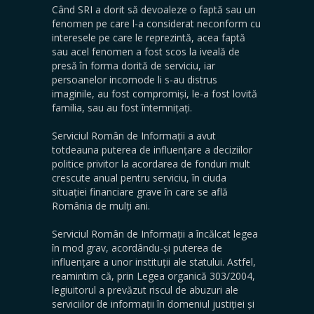
Când SRI a dorit să devoaleze o faptă sau un
fenomen pe care l-a considerat neconform cu
interesele pe care le reprezintă, acea faptă
sau acel fenomen a fost scos la iveală de
presă în forma dorită de serviciu, iar
persoanelor incomode li s-au distrus
imaginile, au fost compromiși, le-a fost lovită
familia, sau au fost întemnițați.
Serviciul Român de Informații a avut
totdeauna puterea de influențare a deciziilor
politice privitor la acordarea de fonduri mult
crescute anual pentru serviciu, în ciuda
situației financiare grave în care se află
România de mulți ani.
Serviciul Român de Informații a încălcat legea
în mod grav, acordându-și puterea de
influențare a unor instituții ale statului. Astfel,
reamintim că, prin Legea organică 303/2004,
legiuitorul a prevăzut riscul de abuzuri ale
serviciilor de informații în domeniul justiției și