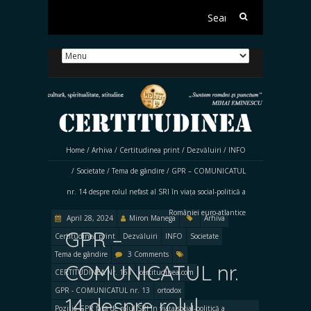
Search
for:
Home
/
Arhiva
/
Certitudinea print
/
Dezvăluiri
/
INFO
/
Societate
/
Tema de gândire
/
GPR – COMUNICATUL
nr. 14 despre rolul nefast al SRI în viața social-politică a
României euro-atlantice
April 28, 2024
Miron Manega
Arhiva
GPR –
Certitudinea print
Dezvăluiri
INFO
Societate
Tema de gândire
3 Comments
COMUNICATUL nr.
CERTITUDINEA Nr. 161
certitudinea.com
GPR - COMUNICATUL nr. 13
ortodox
14 despre rolul
Poziția GPR față de rolul SRI în viața social-politică a