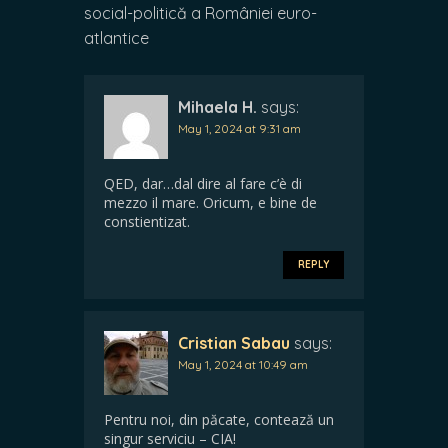
social-politică a României euro-
atlantice
Mihaela H.
says:
May 1, 2024 at 9:31 am
QED, dar…dal dire al fare c’è di
mezzo il mare. Oricum, e bine de
constientizat.
REPLY
Cristian Sabau
says:
May 1, 2024 at 10:49 am
Pentru noi, din păcate, contează un
singur serviciu – CIA!