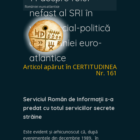
României euro-atlantice
nefast al SRI în
viața social-politică
a României euro-
atlantice
Articol apărut în CERTITUDINEA
Nr. 161
Serviciul Român de Informații s-a
predat cu totul serviciilor secrete
străine
Este evident și arhicunoscut că, după
evenimentele din decembrie 1989, în