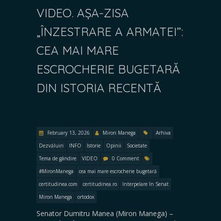
VIDEO. AȘA-ZISA
„ÎNZESTRARE A ARMATEI”:
CEA MAI MARE
ESCROCHERIE BUGETARĂ
DIN ISTORIA RECENTĂ
February 13, 2026
Miron Manega
Arhiva
Dezvăluiri
INFO
Istorie
Opinii
Societate
Tema de gândire
VIDEO
0 Comment
#MironManega
cea mai mare escrocherie bugetară
certitudinea.com
certitudinea.ro
Interpelare în Senat
Miron Manega
ortodox
Senator Dumitru Manea (Miron Manega) –