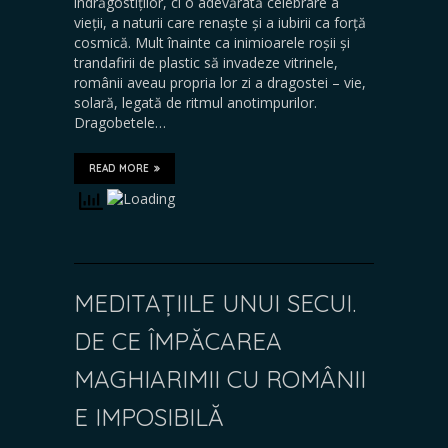
îndrăgostiților, ci o adevărată celebrare a
vieții, a naturii care renaște și a iubirii ca forță
cosmică. Mult înainte ca inimioarele roșii și
trandafirii de plastic să invadeze vitrinele,
românii aveau propria lor zi a dragostei – vie,
solară, legată de ritmul anotimpurilor.
Dragobetele…
READ MORE
MEDITAȚIILE UNUI SECUI.
DE CE ÎMPĂCAREA
MAGHIARIMII CU ROMÂNII
E IMPOSIBILĂ