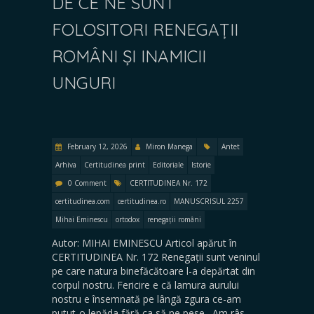
DE CE NE SUNT
FOLOSITORI RENEGAȚII
ROMÂNI ȘI INAMICII
UNGURI
February 12, 2026
Miron Manega
Antet
Arhiva
Certitudinea print
Editoriale
Istorie
0 Comment
CERTITUDINEA Nr. 172
certitudinea.com
certitudinea.ro
MANUSCRISUL 2257
Mihai Eminescu
ortodox
renegații români
Autor: MIHAI EMINESCU Articol apărut în
CERTITUDINEA Nr. 172 Renegații sunt veninul
pe care natura binefăcătoare l-a depărtat din
corpul nostru. Fericire e că lamura aurului
nostru e însemnată pe lângă zgura ce-am
putut-o lepăda fără ca să ne pese. Am râs