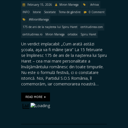
February 15, 2026
Miron Manega
Arhiva
INFO
Istorie
Societate
Tema de gândire
0 Comment
#MironManega
175 de ani de la naşterea lui Spiru Haret
certitudinea.com
certitudinea.ro
Miron Manega
ortodox
Spiru Haret
Un verdict implacabil: „Cum arată astăzi
şcoala, aşa va fi mâine ţara” La 15 februarie
se împlinesc 175 de ani de la naşterea lui Spiru
Haret – cea mai mare personalitate a
învăţământului românesc din toate timpurile.
Nu este o formulă festivă, ci o constatare
istorică. Noi, Partidul S.O.S România, îl
comemorăm, iar comemorarea noastră…
READ MORE