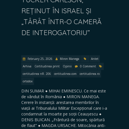
REȚINUT ÎN ISRAEL ȘI
„TÂRÂT ÎNTR-O CAMERĂ
DE INTEROGATORIU”
February 25, 2026
Miron Manega
Antet
Arhiva
Certitudinea print
Opinii
0 Comment
certitudinea nR. 206
certitudinea.com
certitudinea.ro
ortodox
DIN SUMAR ● MIHAI EMINESCU. Ce mai este
de vândut în România ● MIRON MANEGA.
Cerere în instanță: arestarea membrilor în
viață ai Tribunalului Militar Excepțional care i-a
condamnat la moarte pe soții Ceaușescu ●
DENIS BUICAN. „Frântură de soare, spărtură
de flaut” ● MAGDA URSACHE. Mitocănia anti-