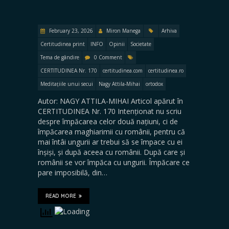
February 23, 2026
Miron Manega
Arhiva
Certitudinea print
INFO
Opinii
Societate
Tema de gândire
0 Comment
CERTITUDINEA Nr. 170
certitudinea.com
certitudinea.ro
Meditațiile unui secui
Nagy Attila-Mihai
ortodox
Autor: NAGY ATTILA-MIHAI Articol apărut în
CERTITUDINEA Nr. 170 Intenționat nu scriu
despre împăcarea celor două națiuni, ci de
împăcarea maghiarimii cu românii, pentru că
mai întâi ungurii ar trebui să se împace cu ei
înșiși, și după aceea cu românii. După care și
românii se vor împăca cu ungurii. Împăcare ce
pare imposibilă, din…
READ MORE