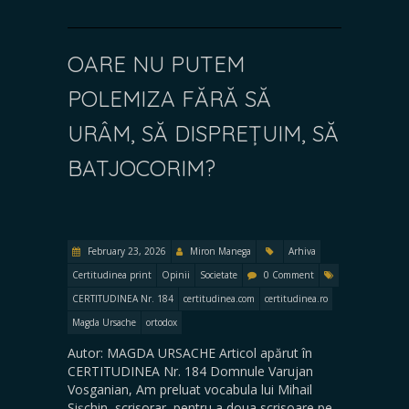
OARE NU PUTEM
POLEMIZA FĂRĂ SĂ
URÂM, SĂ DISPREȚUIM, SĂ
BATJOCORIM?
February 23, 2026
Miron Manega
Arhiva
Certitudinea print
Opinii
Societate
0 Comment
CERTITUDINEA Nr. 184
certitudinea.com
certitudinea.ro
Magda Ursache
ortodox
Autor: MAGDA URSACHE Articol apărut în
CERTITUDINEA Nr. 184 Domnule Varujan
Vosganian, Am preluat vocabula lui Mihail
Șișchin, scrisorar, pentru a doua scrisoare pe