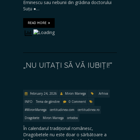
Eminescu sau nebunii din grădina doctorului
Suțu ●…
READ MORE
„NU UITAȚI SĂ VĂ IUBIȚI!”
February 24, 2026
Miron Manega
Arhiva
INFO
Tema de gândire
0 Comment
#MironManega
certitudinea.com
certitudinea.ro
Dragobete
Miron Manega
ortodox
În calendarul tradițional românesc,
Dragobetele nu este doar o sărbătoare a