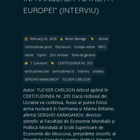
EUROPEI” (INTERVIU)
February 25, 2026
Miron Manega
Arhiva
Certitudinea print
Dezvăluiri
Europa nostra
INFO
Istorie
Opinii
Știri militare
Tema de gândire
1 Comment
CERTITUDINEA Nr. 205
certitudinea.com
certitudinea.ro
Interviu
ortodox
SERGHEI KARAGANOV
TUCKER CARLSON
Autor: TUCKER CARLSON Articol apărut în
CERTITUDINEA Nr. 205 Dacă războiul din
Ucraina va continua, Rusia ar putea folosi
arma nucleară în Germania și Marea Britanie,
afirmă SERGHEI KARAGANOV, director
științific al Facultății de Economie Mondială și
Politică Mondială al Școlii Superioare de
Economie din Moscova, președinte onorific al
Prezidiului Consiliului pentru Politică Externă