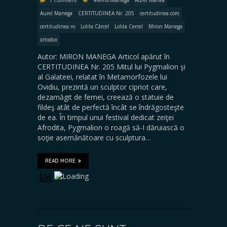
Aurel Manega
CERTITUDINEA Nr. 205
certitudinea.com
certitudinea.ro
Lolita Cârcel
Lolita Cercel
Miron Manega
ortodox
Autor: MIRON MANEGA Articol apărut în
CERTITUDINEA Nr. 205 Mitul lui Pygmalion şi
al Galateei, relatat în Metamorfozele lui
Ovidiu, prezintă un sculptor cipriot care,
dezamăgit de femei, creează o statuie de
fildeş atât de perfectă încât se îndrăgosteşte
de ea. În timpul unui festival dedicat zeiţei
Afrodita, Pygmalion o roagă să-I dăruiască o
soţie asemănătoare cu sculptura…
READ MORE