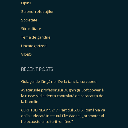
Opinii
Salonul refuzaților
Societate
Știri militare
Tema de gândire
Uncategorized
VIDEO
RECENT POSTS
Gulagul de lângă noi. De la tanc la curcubeu
Avatarurile profesorului Dughin (I). Soft power à
la russe și disidența controlată de caracatița de
la Kremlin
CERTITUDINEA nr. 217. Partidul S.O.S. România va
da în judecată Institutul Elie Wiesel, „promotor al
holocaustului culturii române”