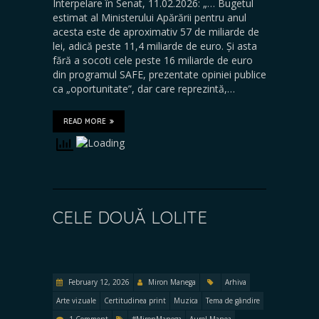
Interpelare în Senat, 11.02.2026: „… Bugetul
estimat al Ministerului Apărării pentru anul
acesta este de aproximativ 57 de miliarde de
lei, adică peste 11,4 miliarde de euro. Și asta
fără a socoti cele peste 16 miliarde de euro
din programul SAFE, prezentate opiniei publice
ca „oportunitate”, dar care reprezintă,…
READ MORE
CELE DOUĂ LOLITE
February 12, 2026
Miron Manega
Arhiva
Arte vizuale
Certitudinea print
Muzica
Tema de gândire
1 Comment
#MironManega
Aurel Manea