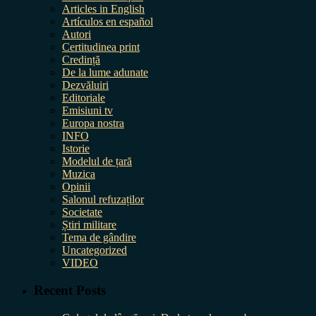
Articles in English
Artículos en español
Autori
Certitudinea print
Credință
De la lume adunate
Dezvăluiri
Editoriale
Emisiuni tv
Europa nostra
INFO
Istorie
Modelul de țară
Muzica
Opinii
Salonul refuzaților
Societate
Știri militare
Tema de gândire
Uncategorized
VIDEO
Recent Posts