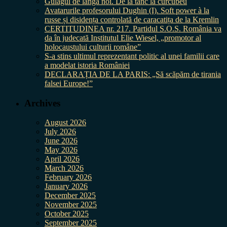
Gulagul de lângă noi. De la tanc la curcubeu
Avatarurile profesorului Dughin (I). Soft power à la
russe și disidența controlată de caracatița de la Kremlin
CERTITUDINEA nr. 217. Partidul S.O.S. România va
da în judecată Institutul Elie Wiesel, „promotor al
holocaustului culturii române”
S-a stins ultimul reprezentant politic al unei familii care
a modelat istoria României
DECLARAȚIA DE LA PARIS: „Să scăpăm de tirania
falsei Europe!”
Archives
August 2026
July 2026
June 2026
May 2026
April 2026
March 2026
February 2026
January 2026
December 2025
November 2025
October 2025
September 2025