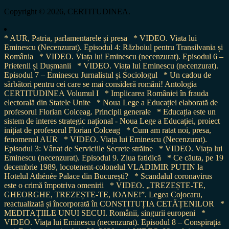
Copyright © 2026, CERTITUDINEA.
* AUR, Patria, parlamentarele și presa
* VIDEO. Viata lui
Eminescu (Necenzurat). Episodul 4: Războiul pentru Transilvania și
România
* VIDEO. Viața lui Eminescu (necenzurat). Episodul 6 –
Prietenii și Dușmanii
* VIDEO. Viața lui Eminescu (necenzurat).
Episodul 7 – Eminescu Jurnalistul și Sociologul
* Un cadou de
sărbători pentru cei care se mai consideră români! Antologia
CERTITUDINEA Volumul I
* Implicarea României în frauda
electorală din Statele Unite
* Noua Lege a Educației elaborată de
profesorul Florian Colceag. Principii generale
* Educația este un
sistem de interes strategic național - Noua Lege a Educației, proiect
inițiat de profesorul Florian Colceag
* Cum am ratat noi, presa,
fenomenul AUR
* VIDEO. Viața lui Eminescu (Necenzurat).
Episodul 3: Vânat de Serviciile Secrete străine
* VIDEO. Viața lui
Eminescu (necenzurat). Episodul 9. Ziua fatidică
* Ce căuta, pe 19
decembrie 1989, locotenent-colonelul VLADIMIR PUTIN la
Hotelul Athénée Palace din București?
* Scandalul coronavirus
este o crimă împotriva omenirii
* VIDEO. „TREZEȘTE-TE,
GHEORGHE, TREZEȘTE-TE, IOANE!”. Legea Cojocaru,
reactualizată și încorporată în CONSTITUȚIA CETĂȚENILOR
*
MEDITAȚIILE UNUI SECUI. Românii, singurii europeni
*
VIDEO. Viața lui Eminescu (necenzurat). Episodul 8 – Conspirația