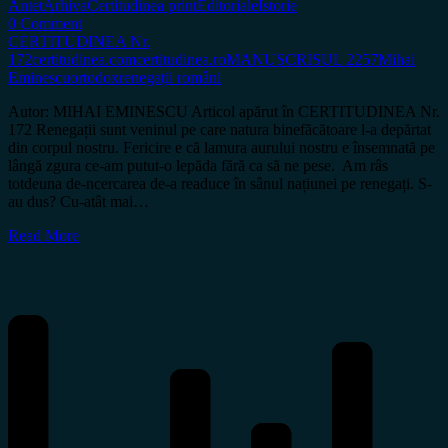
Antet
Arhiva
Certitudinea print
Editoriale
Istorie
0 Comment
CERTITUDINEA Nr.
172
certitudinea.com
certitudinea.ro
MANUSCRISUL 2257
Mihai
Eminescu
ortodox
renegații români
Autor: MIHAI EMINESCU Articol apărut în CERTITUDINEA Nr.
172 Renegații sunt veninul pe care natura binefăcătoare l-a depărtat
din corpul nostru. Fericire e că lamura aurului nostru e însemnată pe
lângă zgura ce-am putut-o lepăda fără ca să ne pese. Am râs
totdeuna de-ncercarea de-a readuce în sânul națiunei pe renegați. S-
au dus? Cu-atât mai…
Read More