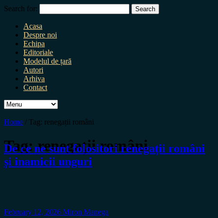
Search for:
Acasa
Despre noi
Echipa
Editoriale
Modelul de țară
Autori
Arhiva
Contact
Home
/
Tag:
renegații români
Tag:
renegații români
De ce ne sunt folositori renegații români
și inamicii unguri
February 12, 2026
Miron Manega