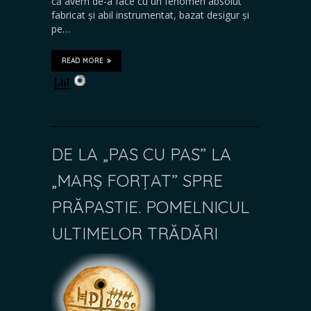
că avem de-a face cu un fenomen absolut
fabricat și abil instrumentat, bazat desigur și
pe…
READ MORE
DE LA „PAS CU PAS” LA
„MARȘ FORȚAT” SPRE
PRĂPASTIE. POMELNICUL
ULTIMELOR TRĂDĂRI