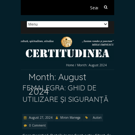
Search
for:
Home
/
Month:
August 2024
Month:
August
FEMALEGRA: GHID DE
2024
UTILIZARE ȘI SIGURANȚĂ
August 27, 2024
Miron Manega
Autori
0 Comment