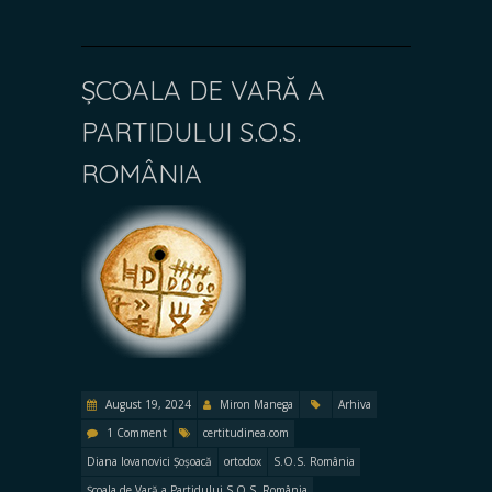
ȘCOALA DE VARĂ A
PARTIDULUI S.O.S.
ROMÂNIA
August 19, 2024
Miron Manega
Arhiva
1 Comment
certitudinea.com
Diana Iovanovici Șoșoacă
ortodox
S.O.S. România
Școala de Vară a Partidului S.O.S. România