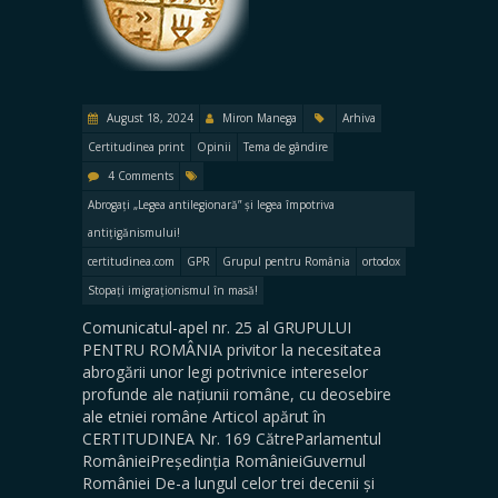
August 18, 2024
Miron Manega
Arhiva
Certitudinea print
Opinii
Tema de gândire
4 Comments
Abrogați „Legea antilegionară” și legea împotriva
antițigănismului!
certitudinea.com
GPR
Grupul pentru România
ortodox
Stopați imigraționismul în masă!
Comunicatul-apel nr. 25 al GRUPULUI
PENTRU ROMÂNIA privitor la necesitatea
abrogării unor legi potrivnice intereselor
profunde ale națiunii române, cu deosebire
ale etniei române Articol apărut în
CERTITUDINEA Nr. 169 CătreParlamentul
RomânieiPreședinția RomânieiGuvernul
României De-a lungul celor trei decenii și