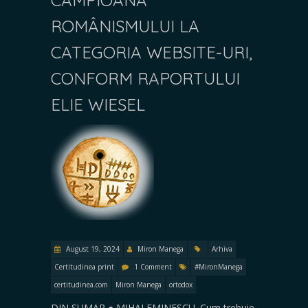
ROMÂNISMULUI LA
CATEGORIA WEBSITE-URI,
CONFORM RAPORTULUI
ELIE WIESEL
August 19, 2024
Miron Manega
Arhiva
Certitudinea print
1 Comment
#MironManega
certitudinea.com
Miron Manega
ortodox
DIN SUMAR ● MIHAI EMINESCU. Cum trebuie