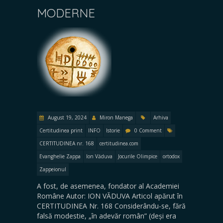
MODERNE
August 19, 2024
Miron Manega
Arhiva
Certitudinea print
INFO
Istorie
0 Comment
CERTITUDINEA nr. 168
certitudinea.com
Evanghelie Zappa
Ion Văduva
Jocurile Olimpice
ortodox
Zappeionul
A fost, de asemenea, fondator al Academiei
Române Autor: ION VĂDUVA Articol apărut în
CERTITUDINEA Nr. 168 Considerându-se, fără
falsă modestie, „în adevăr român” (deși era