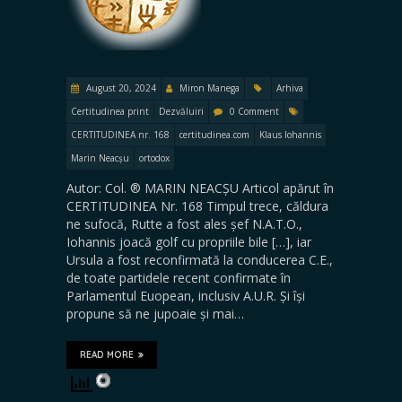
August 20, 2024
Miron Manega
Arhiva
Certitudinea print
Dezvăluiri
0 Comment
CERTITUDINEA nr. 168
certitudinea.com
Klaus Iohannis
Marin Neacșu
ortodox
Autor: Col. ® MARIN NEACȘU Articol apărut în
CERTITUDINEA Nr. 168 Timpul trece, căldura
ne sufocă, Rutte a fost ales șef N.A.T.O.,
Iohannis joacă golf cu propriile bile […], iar
Ursula a fost reconfirmată la conducerea C.E.,
de toate partidele recent confirmate în
Parlamentul Euopean, inclusiv A.U.R. Și își
propune să ne jupoaie și mai…
READ MORE