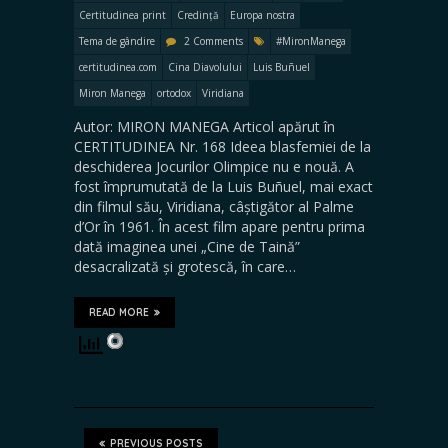
Certitudinea print
Credință
Europa nostra
Tema de gândire
2 Comments
#MironManega
certitudinea.com
Cina Diavolului
Luis Buñuel
Miron Manega
ortodox
Viridiana
Autor: MIRON MANEGA Articol apărut în
CERTITUDINEA Nr. 168 Ideea blasfemiei de la
deschiderea Jocurilor Olimpice nu e nouă. A
fost împrumutată de la Luis Buñuel, mai exact
din filmul său, Viridiana, câștigător al Palme
d’Or în 1961. În acest film apare pentru prima
dată imaginea unei „Cine de Taină”
desacralizată și grotescă, în care…
READ MORE
PREVIOUS POSTS