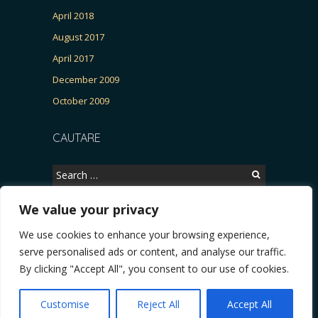
April 2018
August 2017
April 2017
December 2009
October 2009
CAUTARE
Search
for:
We value your privacy
We use cookies to enhance your browsing experience,
Copyright © 2026, CERTITUDINEA.
serve personalised ads or content, and analyse our traffic.
, parlamentarele și presa
* VIDEO. Viata lui Eminescu (Necenzurat). Episodul 4: Răz
By clicking "Accept All", you consent to our use of cookies.
Powered by
WordPress
. Blackoot design by
Iceable
Themes
.
Customise
Reject All
Accept All