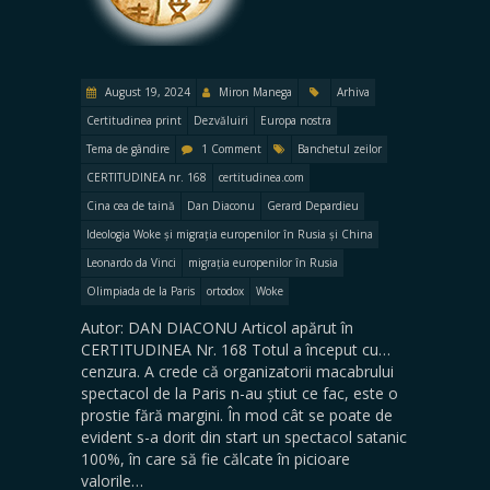
August 19, 2024
Miron Manega
Arhiva
Certitudinea print
Dezvăluiri
Europa nostra
Tema de gândire
1 Comment
Banchetul zeilor
CERTITUDINEA nr. 168
certitudinea.com
Cina cea de taină
Dan Diaconu
Gerard Depardieu
Ideologia Woke și migrația europenilor în Rusia și China
Leonardo da Vinci
migrația europenilor în Rusia
Olimpiada de la Paris
ortodox
Woke
Autor: DAN DIACONU Articol apărut în
CERTITUDINEA Nr. 168 Totul a început cu…
cenzura. A crede că organizatorii macabrului
spectacol de la Paris n-au știut ce fac, este o
prostie fără margini. În mod cât se poate de
evident s-a dorit din start un spectacol satanic
100%, în care să fie călcate în picioare
valorile…