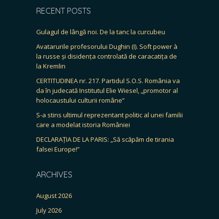
RECENT POSTS
Gulagul de lângă noi. De la tanc la curcubeu
Avatarurile profesorului Dughin (I). Soft power à
la russe și disidența controlată de caracatița de
la Kremlin
CERTITUDINEA nr. 217. Partidul S.O.S. România va
da în judecată Institutul Elie Wiesel, „promotor al
holocaustului culturii române”
S-a stins ultimul reprezentant politic al unei familii
care a modelat istoria României
DECLARAȚIA DE LA PARIS: „Să scăpăm de tirania
falsei Europe!”
ARCHIVES
August 2026
July 2026