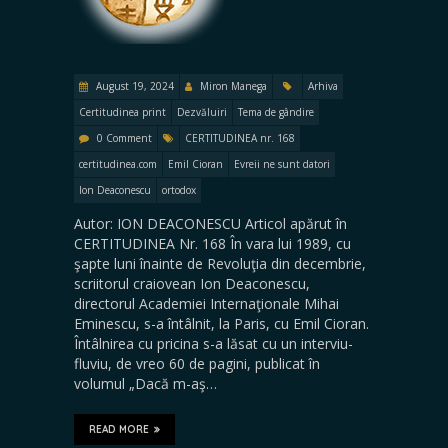
August 19, 2024
Miron Manega
Arhiva
Certitudinea print
Dezvăluiri
Tema de gândire
0 Comment
CERTITUDINEA nr. 168
certitudinea.com
Emil Cioran
Evreii ne sunt datori
Ion Deaconescu
ortodox
Autor: ION DEACONESCU Articol apărut în
CERTITUDINEA Nr. 168 În vara lui 1989, cu
şapte luni înainte de Revoluţia din decembrie,
scriitorul craiovean Ion Deaconescu,
directorul Academiei Internaţionale Mihai
Eminescu, s-a întâlnit, la Paris, cu Emil Cioran.
Întâlnirea cu pricina s-a lăsat cu un interviu-
fluviu, de vreo 60 de pagini, publicat în
volumul „Dacă m-aş…
READ MORE