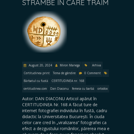
STRÂMBE ÎN CARE TRĂIM
August 20, 2024
Miron Manega
Arhiva
Certitudinea print
Tema de gândire
0 Comment
Bărbatul cu fustă
CERTITUDINEA nr. 168
certitudinea.com
Dan Diaconu
femeia cu barbă
ortodox
Autor: DAN DIACONU Articol apărut în
CERTITUDINEA Nr. 168 A făcut ture de
internet fotografiei individului în fustă, cadru
didactic la Universitatea București. În ciuda
celor care cred în „viralizarea” fotografiei ca
efect a dezgustului românilor, părerea mea e