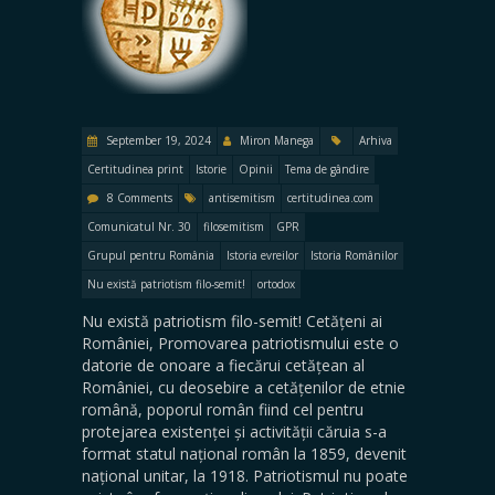
September 19, 2024
Miron Manega
Arhiva
Certitudinea print
Istorie
Opinii
Tema de gândire
8 Comments
antisemitism
certitudinea.com
Comunicatul Nr. 30
filosemitism
GPR
Grupul pentru România
Istoria evreilor
Istoria Românilor
Nu există patriotism filo-semit!
ortodox
Nu există patriotism filo-semit! Cetățeni ai
României, Promovarea patriotismului este o
datorie de onoare a fiecărui cetățean al
României, cu deosebire a cetățenilor de etnie
română, poporul român fiind cel pentru
protejarea existenței și activității căruia s-a
format statul național român la 1859, devenit
național unitar, la 1918. Patriotismul nu poate