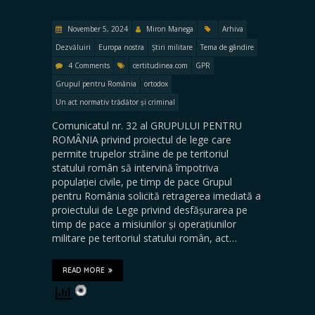
November 5, 2024
Miron Manega
Arhiva
Dezvăluiri
Europa nostra
Știri militare
Tema de gândire
4 Comments
certitudinea.com
GPR
Grupul pentru România
ortodox
Un act normativ trădător și criminal
Comunicatul nr. 32 al GRUPULUI PENTRU
ROMÂNIA privind proiectul de lege care
permite trupelor străine de pe teritoriul
statului român să intervină împotriva
populației civile, pe timp de pace Grupul
pentru România solicită retragerea imediată a
proiectului de Lege privind desfășurarea pe
timp de pace a misiunilor și operațiunilor
militare pe teritoriul statului român, act…
READ MORE