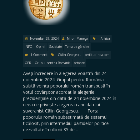
November 29, 2024
Miron Manega
Arhiva
INFO
Opinii
Societate
Tema de gândire
1 Comment
Călin Georgescu
certitudinea.com
GPR
Grupul pentru România
ortodox
Aveți încredere în alegerea voastră din 24
noiembrie 2024! Grupul pentru România
salută voința poporului român transpusă în
votul covârșitor acordat la alegerile
prezidențiale din data de 24 noiembrie 2024 în
ceea ce privește alegerea candidatului
suveranist Călin Georgescu. Forța
poporului român subestimată de sistemul
ticăloșit, prin intermediul partidelor politice
dezvoltate în ultimii 35 de…