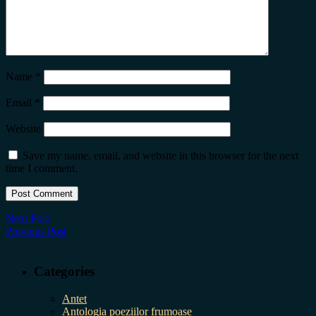
Name
*
Email
*
Website
Save my name, email, and website in this browser for the next
time I comment.
Next Post
Previous Post
Categories
Antet
Antologia poeziilor frumoase