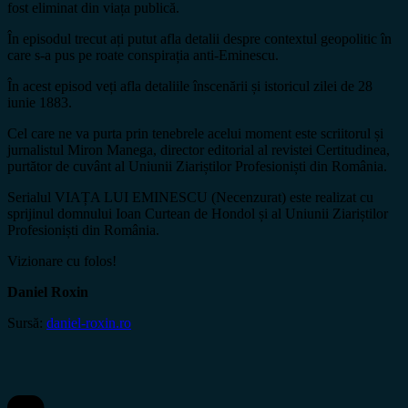
fost eliminat din viața publică.
În episodul trecut ați putut afla detalii despre contextul geopolitic în
care s-a pus pe roate conspirația anti-Eminescu.
În acest episod veți afla detaliile înscenării și istoricul zilei de 28
iunie 1883.
Cel care ne va purta prin tenebrele acelui moment este scriitorul și
jurnalistul Miron Manega, director editorial al revistei Certitudinea,
purtător de cuvânt al Uniunii Ziariștilor Profesioniști din România.
Serialul VIAȚA LUI EMINESCU (Necenzurat) este realizat cu
sprijinul domnului Ioan Curtean de Hondol și al Uniunii Ziariștilor
Profesioniști din România.
Vizionare cu folos!
Daniel Roxin
Sursă:
daniel-roxin.ro