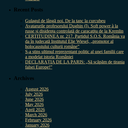
Recent Posts
Gulagul de lângă noi. De la tanc la curcubeu
Avatarurile profesorului Dughin (I). Soft power à la
russe și disidența controlată de caracatița de la Kremlin
CERTITUDINEA nr. 217. Partidul S.O.S. România va
da în judecată Institutul Elie Wiesel, „promotor al
holocaustului culturii române”
S-a stins ultimul reprezentant politic al unei familii care
a modelat istoria României
DECLARAȚIA DE LA PARIS: „Să scăpăm de tirania
falsei Europe!”
Archives
August 2026
July 2026
June 2026
May 2026
April 2026
March 2026
February 2026
January 2026