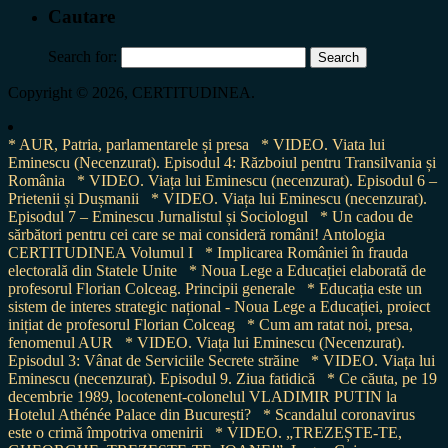
Cautare
Search for:
Copyright © 2026, CERTITUDINEA.
* AUR, Patria, parlamentarele și presa
* VIDEO. Viata lui
Eminescu (Necenzurat). Episodul 4: Războiul pentru Transilvania și
România
* VIDEO. Viața lui Eminescu (necenzurat). Episodul 6 –
Prietenii și Dușmanii
* VIDEO. Viața lui Eminescu (necenzurat).
Episodul 7 – Eminescu Jurnalistul și Sociologul
* Un cadou de
sărbători pentru cei care se mai consideră români! Antologia
CERTITUDINEA Volumul I
* Implicarea României în frauda
electorală din Statele Unite
* Noua Lege a Educației elaborată de
profesorul Florian Colceag. Principii generale
* Educația este un
sistem de interes strategic național - Noua Lege a Educației, proiect
inițiat de profesorul Florian Colceag
* Cum am ratat noi, presa,
fenomenul AUR
* VIDEO. Viața lui Eminescu (Necenzurat).
Episodul 3: Vânat de Serviciile Secrete străine
* VIDEO. Viața lui
Eminescu (necenzurat). Episodul 9. Ziua fatidică
* Ce căuta, pe 19
decembrie 1989, locotenent-colonelul VLADIMIR PUTIN la
Hotelul Athénée Palace din București?
* Scandalul coronavirus
este o crimă împotriva omenirii
* VIDEO. „TREZEȘTE-TE,