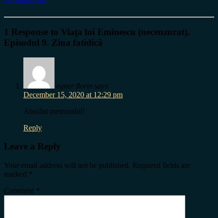
1 Response to Viața lui Eminescu (necenzurat).
Episodul 9. Ziua fatidică
egner florin
says:
December 15, 2020 at 12:29 pm
Absolut memorabil!
Reply
Leave a Reply
Your email address will not be published.
Required fields are
marked
*
Comment
*