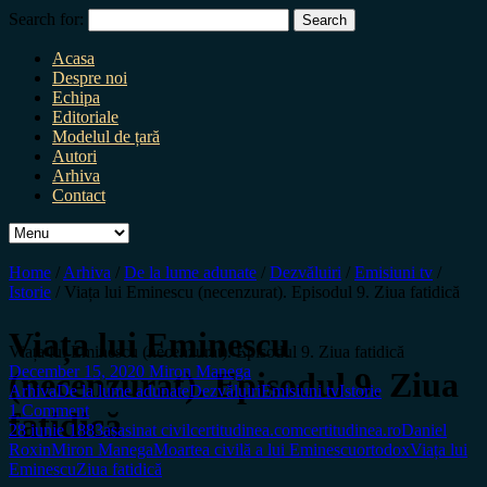
Search for:
Acasa
Despre noi
Echipa
Editoriale
Modelul de țară
Autori
Arhiva
Contact
Home
/
Arhiva
/
De la lume adunate
/
Dezvăluiri
/
Emisiuni tv
/
Istorie
/
Viața lui Eminescu (necenzurat). Episodul 9. Ziua fatidică
Viața lui Eminescu
Viața lui Eminescu (necenzurat). Episodul 9. Ziua fatidică
December 15, 2020
Miron Manega
(necenzurat). Episodul 9. Ziua
Arhiva
De la lume adunate
Dezvăluiri
Emisiuni tv
Istorie
1 Comment
fatidică
28 iunie 1883
asasinat civil
certitudinea.com
certitudinea.ro
Daniel
Roxin
Miron Manega
Moartea civilă a lui Eminescu
ortodox
Viața lui
Eminescu
Ziua fatidică