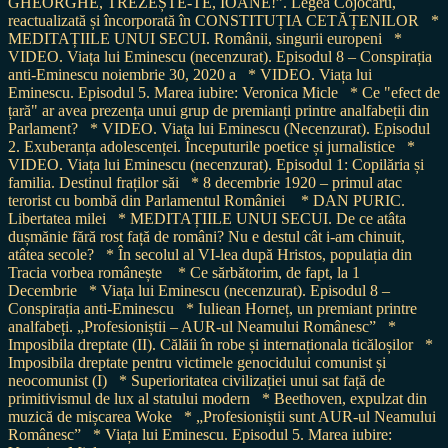
GHEORGHE, TREZEȘTE-TE, IOANE!”. Legea Cojocaru,
reactualizată și încorporată în CONSTITUȚIA CETĂȚENILOR
*
MEDITAȚIILE UNUI SECUI. Românii, singurii europeni
*
VIDEO. Viața lui Eminescu (necenzurat). Episodul 8 – Conspirația
anti-Eminescu noiembrie 30, 2020 a
* VIDEO. Viața lui
Eminescu. Episodul 5. Marea iubire: Veronica Micle
* Ce "efect de
țară" ar avea prezența unui grup de premianți printre analfabeții din
Parlament?
* VIDEO. Viața lui Eminescu (Necenzurat). Episodul
2. Exuberanța adolescenței. Începuturile poetice și jurnalistice
*
VIDEO. Viața lui Eminescu (necenzurat). Episodul 1: Copilăria și
familia. Destinul fraților săi
* 8 decembrie 1920 – primul atac
terorist cu bombă din Parlamentul României
* DAN PURIC.
Libertatea milei
* MEDITAȚIILE UNUI SECUI. De ce atâta
dușmănie fără rost față de români? Nu e destul cât i-am chinuit,
atâtea secole?
* În secolul al VI-lea după Hristos, populația din
Tracia vorbea românește
* Ce sărbătorim, de fapt, la 1
Decembrie
* Viața lui Eminescu (necenzurat). Episodul 8 –
Conspirația anti-Eminescu
* Iuliean Horneț, un premiant printre
analfabeți. „Profesioniștii – AUR-ul Neamului Românesc”
*
Imposibila dreptate (II). Călăii în robe și internaționala ticăloșilor
*
Imposibila dreptate pentru victimele genocidului comunist și
neocomunist (I)
* Superioritatea civilizației unui sat față de
primitivismul de lux al statului modern
* Beethoven, expulzat din
muzică de mișcarea Woke
* „Profesioniștii sunt AUR-ul Neamului
Românesc”
* Viața lui Eminescu. Episodul 5. Marea iubire: