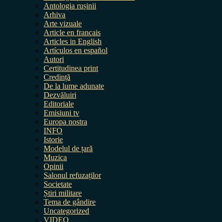
Antologia rușinii
Arhiva
Arte vizuale
Article en français
Articles in English
Artículos en español
Autori
Certitudinea print
Credință
De la lume adunate
Dezvăluiri
Editoriale
Emisiuni tv
Europa nostra
INFO
Istorie
Modelul de țară
Muzica
Opinii
Salonul refuzaților
Societate
Știri militare
Tema de gândire
Uncategorized
VIDEO