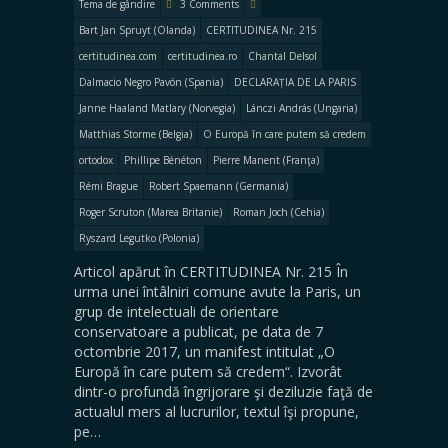
Tema de gândire
3 Comments
Bart Jan Spruyt (Olanda)
CERTITUDINEA Nr. 215
certitudinea.com
certitudinea.ro
Chantal Delsol
Dalmacio Negro Pavón (Spania)
DECLARAȚIA DE LA PARIS
Janne Haaland Matlary (Norvegia)
Lánczi András (Ungaria)
Matthias Storme (Belgia)
O Europă în care putem să credem
ortodox
Phillipe Bénéton
Pierre Manent (Franţa)
Rémi Brague
Robert Spaemann (Germania)
Roger Scruton (Marea Britanie)
Roman Joch (Cehia)
Ryszard Legutko (Polonia)
Articol apărut în CERTITUDINEA Nr. 215 În
urma unei întâlniri comune avute la Paris, un
grup de intelectuali de orientare
conservatoare a publicat, pe data de 7
octombrie 2017, un manifest intitulat „O
Europă în care putem să credem“. Izvorât
dintr-o profundă îngrijorare şi deziluzie faţă de
actualul mers al lucrurilor, textul îşi propune,
pe…