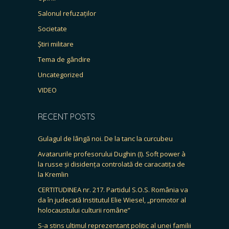
Salonul refuzaților
Societate
Știri militare
Tema de gândire
Uncategorized
VIDEO
RECENT POSTS
Gulagul de lângă noi. De la tanc la curcubeu
Avatarurile profesorului Dughin (I). Soft power à
la russe și disidența controlată de caracatița de
la Kremlin
CERTITUDINEA nr. 217. Partidul S.O.S. România va
da în judecată Institutul Elie Wiesel, „promotor al
holocaustului culturii române”
S-a stins ultimul reprezentant politic al unei familii