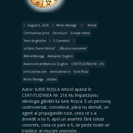
August 6, 2026
Miron Manega
Arhiva
Certitudinea print
Dezvăluiri
Europa nostra
Tema de gândire
0 Comment
„A Patra Teorie Politică”
„Sfârșitul economiei”
#MironManega
Aleksandr Dughin
Avatarurile profesorului Dughin
CERTITUDINEA Nr. 216
certitudinea.com
certitudinea.ro
Iurie Ro;ca
Miron Manega
ortodox
Autor: IURIE ROȘCA Articol apărut în
CERTITUDINEA Nr. 216 Nu împărtășesc
ideologia gândirii lui Iurie Roșca. E un personaj
controversat, considerat, până nu demult, un
agent al propagandei ruse, ceea ce s-a
dovedit a nu fi, apoi un anarhist fără soluții
concrete, ceea ce pare a fi, iar peste toate un
trădător al mișcării unioniste…