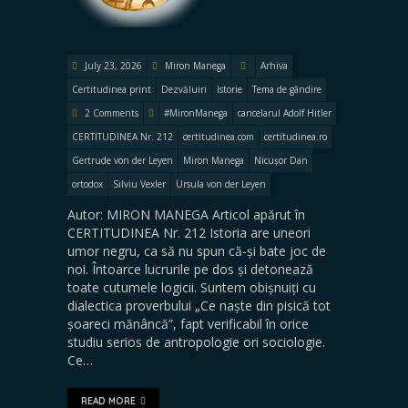
July 23, 2026
Miron Manega
Arhiva
Certitudinea print
Dezvăluiri
Istorie
Tema de gândire
2 Comments
#MironManega
cancelarul Adolf Hitler
CERTITUDINEA Nr. 212
certitudinea.com
certitudinea.ro
Gertrude von der Leyen
Miron Manega
Nicușor Dan
ortodox
Silviu Vexler
Ursula von der Leyen
Autor: MIRON MANEGA Articol apărut în
CERTITUDINEA Nr. 212 Istoria are uneori
umor negru, ca să nu spun că-și bate joc de
noi. Întoarce lucrurile pe dos și detonează
toate cutumele logicii. Suntem obișnuiți cu
dialectica proverbului „Ce naște din pisică tot
șoareci mănâncă”, fapt verificabil în orice
studiu serios de antropologie ori sociologie.
Ce…
READ MORE