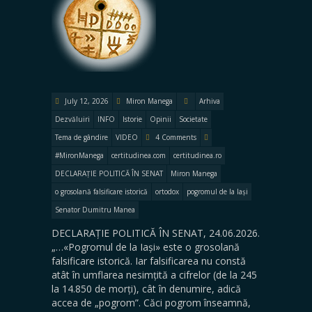
July 12, 2026
Miron Manega
Arhiva
Dezvăluiri
INFO
Istorie
Opinii
Societate
Tema de gândire
VIDEO
4 Comments
#MironManega
certitudinea.com
certitudinea.ro
DECLARAȚIE POLITICĂ ÎN SENAT
Miron Manega
o grosolană falsificare istorică
ortodox
pogromul de la Iași
Senator Dumitru Manea
DECLARAȚIE POLITICĂ ÎN SENAT, 24.06.2026.
„…«Pogromul de la Iași» este o grosolană
falsificare istorică. Iar falsificarea nu constă
atât în umflarea nesimțită a cifrelor (de la 245
la 14.850 de morți), cât în denumire, adică
accea de „pogrom”. Căci pogrom înseamnă,