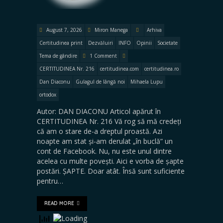
August 7, 2026
Miron Manega
Arhiva
Certitudinea print
Dezvăluiri
INFO
Opinii
Societate
Tema de gândire
1 Comment
CERTITUDINEA Nr. 216
certitudinea.com
certitudinea.ro
Dan Diaconu
Gulagul de lângă noi
Mihaela Lupu
ortodox
Autor: DAN DIACONU Articol apărut în
CERTITUDINEA Nr. 216 Vă rog să mă credeți
că am o stare de-a dreptul proastă. Azi
noapte am stat și-am derulat „în buclă” un
cont de Facebook. Nu, nu este unul dintre
acelea cu multe povești. Aici e vorba de șapte
postări. ȘAPTE. Doar atât. Însă sunt suficiente
pentru…
READ MORE