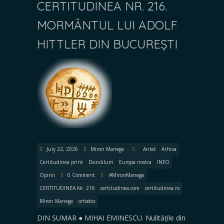
CERTITUDINEA NR. 216.
MORMÂNTUL LUI ADOLF
HITTLER DIN BUCUREȘTI
July 22, 2026
Miron Manega
Antet
Arhiva
Certitudinea print
Dezvăluiri
Europa nostra
INFO
Opinii
0 Comment
#MironManega
CERTITUDINEA Nr. 216
certitudinea.com
certitudinea.ro
Miron Manega
ortodox
DIN SUMAR ● MIHAI EMINESCU. Nulitățile din