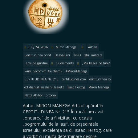
July 24, 2026
Miron Manega
Arhiva
Certitudinea print
Dezvăluiri
INFO
Știri militare
Tema de gândire
3 Comments
„Mă bazez pe tine”
«Anu Somchim Aleichem»
#MironManega
CERTITUDINEA Nr. 215
certitudinea.com
certitudinea.ro
cotidianul israelian Haaretz
Isaac Herzog
Miron Manega
Netta Ahitov
ortodox
Autor: MIRON MANEGA Articol apărut în
CERTITUDINEA Nr. 215 Întrucât am avut
„onoarea” de a fi vizitați, cu ocazia
„pogromului de la Iași”, de prședintele
Israelului, excelența sa dl. Isaac Herzog, care
a vorbit cu multă determinare despre