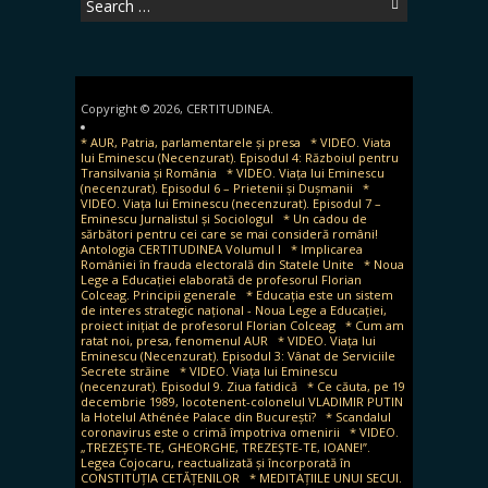
Search
for:
Copyright © 2026, CERTITUDINEA.
* AUR, Patria, parlamentarele și presa
* VIDEO. Viata
lui Eminescu (Necenzurat). Episodul 4: Războiul pentru
Transilvania și România
* VIDEO. Viața lui Eminescu
(necenzurat). Episodul 6 – Prietenii și Dușmanii
*
VIDEO. Viața lui Eminescu (necenzurat). Episodul 7 –
Eminescu Jurnalistul și Sociologul
* Un cadou de
sărbători pentru cei care se mai consideră români!
Antologia CERTITUDINEA Volumul I
* Implicarea
României în frauda electorală din Statele Unite
* Noua
Lege a Educației elaborată de profesorul Florian
Colceag. Principii generale
* Educația este un sistem
de interes strategic național - Noua Lege a Educației,
proiect inițiat de profesorul Florian Colceag
* Cum am
ratat noi, presa, fenomenul AUR
* VIDEO. Viața lui
Eminescu (Necenzurat). Episodul 3: Vânat de Serviciile
Secrete străine
* VIDEO. Viața lui Eminescu
(necenzurat). Episodul 9. Ziua fatidică
* Ce căuta, pe 19
decembrie 1989, locotenent-colonelul VLADIMIR PUTIN
la Hotelul Athénée Palace din București?
* Scandalul
coronavirus este o crimă împotriva omenirii
* VIDEO.
„TREZEȘTE-TE, GHEORGHE, TREZEȘTE-TE, IOANE!”.
Legea Cojocaru, reactualizată și încorporată în
CONSTITUȚIA CETĂȚENILOR
* MEDITAȚIILE UNUI SECUI.