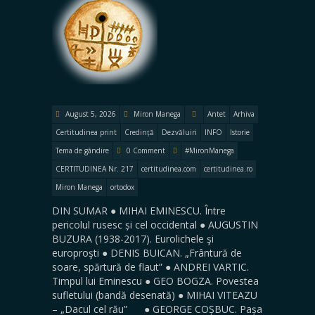
August 5, 2026
Miron Manega
Antet
Arhiva
Certitudinea print
Credință
Dezvăluiri
INFO
Istorie
Tema de gândire
0 Comment
#MironManega
CERTITUDINEA Nr. 217
certitudinea.com
certitudinea.ro
Miron Manega
ortodox
DIN SUMAR ● MIHAI EMINESCU. Între
pericolul rusesc și cel occidental ● AUGUSTIN
BUZURA (1938-2017). Eurolichele şi
europroşti ● DENIS BUICAN. „Frântură de
soare, spărtură de flaut” ● ANDREI VARTIC.
Timpul lui Eminescu ● GEO BOGZA. Povestea
sufletului (bandă desenată) ● MIHAI VITEAZU
– „Dacul cel rău” ● GEORGE COȘBUC. Pașa