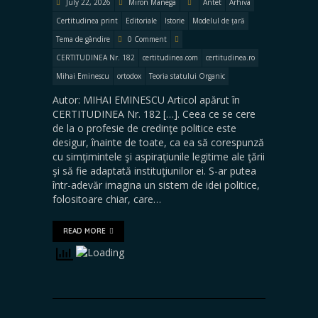
July 22, 2026
Miron Manega
Antet
Arhiva
Certitudinea print
Editoriale
Istorie
Modelul de țară
Tema de gândire
0 Comment
CERTITUDINEA Nr. 182
certitudinea.com
certitudinea.ro
Mihai Eminescu
ortodox
Teoria statului Organic
Autor: MIHAI EMINESCU Articol apărut în
CERTITUDINEA Nr. 182 […]. Ceea ce se cere
de la o profesie de credinţe politice este
desigur, înainte de toate, ca ea să corespunză
cu simţimintele şi aspiraţiunile legitime ale ţării
şi să fie adaptată instituţiunilor ei. S-ar putea
într-adevăr imagina un sistem de idei politice,
folositoare chiar, care…
READ MORE