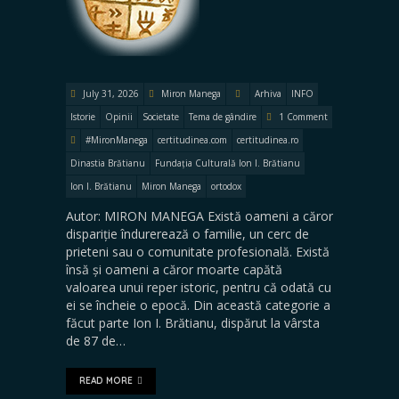
July 31, 2026
Miron Manega
Arhiva
INFO
Istorie
Opinii
Societate
Tema de gândire
1 Comment
#MironManega
certitudinea.com
certitudinea.ro
Dinastia Brătianu
Fundația Culturală Ion I. Brătianu
Ion I. Brătianu
Miron Manega
ortodox
Autor: MIRON MANEGA Există oameni a căror
dispariție îndurerează o familie, un cerc de
prieteni sau o comunitate profesională. Există
însă și oameni a căror moarte capătă
valoarea unui reper istoric, pentru că odată cu
ei se încheie o epocă. Din această categorie a
făcut parte Ion I. Brătianu, dispărut la vârsta
de 87 de…
READ MORE