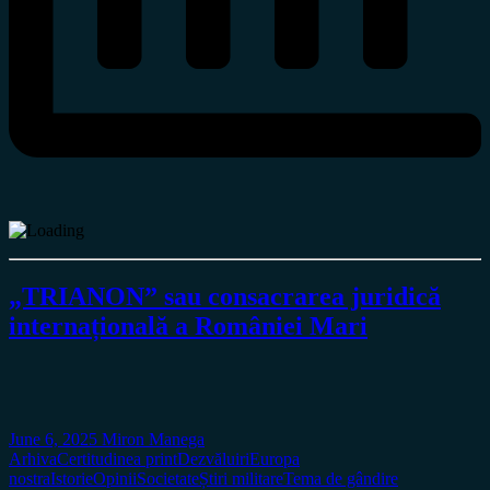
„TRIANON” sau consacrarea juridică
internațională a României Mari
June 6, 2025
Miron Manega
Arhiva
Certitudinea print
Dezvăluiri
Europa
nostra
Istorie
Opinii
Societate
Știri militare
Tema de gândire