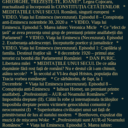
GHEORGHE, TREZEȘTE-TE, IOANE!”. Legea Cojocaru,
reactualizată și încorporată în CONSTITUȚIA CETĂȚENILOR
*
MEDITAȚIILE UNUI SECUI. Românii, singurii europeni
*
VIDEO. Viața lui Eminescu (necenzurat). Episodul 8 – Conspirația
anti-Eminescu noiembrie 30, 2020 a
* VIDEO. Viața lui
Eminescu. Episodul 5. Marea iubire: Veronica Micle
* Ce "efect de
țară" ar avea prezența unui grup de premianți printre analfabeții din
Parlament?
* VIDEO. Viața lui Eminescu (Necenzurat). Episodul
2. Exuberanța adolescenței. Începuturile poetice și jurnalistice
*
VIDEO. Viața lui Eminescu (necenzurat). Episodul 1: Copilăria și
familia. Destinul fraților săi
* 8 decembrie 1920 – primul atac
terorist cu bombă din Parlamentul României
* DAN PURIC.
Libertatea milei
* MEDITAȚIILE UNUI SECUI. De ce atâta
dușmănie fără rost față de români? Nu e destul cât i-am chinuit,
atâtea secole?
* În secolul al VI-lea după Hristos, populația din
Tracia vorbea românește
* Ce sărbătorim, de fapt, la 1
Decembrie
* Viața lui Eminescu (necenzurat). Episodul 8 –
Conspirația anti-Eminescu
* Iuliean Horneț, un premiant printre
analfabeți. „Profesioniștii – AUR-ul Neamului Românesc”
*
Imposibila dreptate (II). Călăii în robe și internaționala ticăloșilor
*
Imposibila dreptate pentru victimele genocidului comunist și
neocomunist (I)
* Superioritatea civilizației unui sat față de
primitivismul de lux al statului modern
* Beethoven, expulzat din
muzică de mișcarea Woke
* „Profesioniștii sunt AUR-ul Neamului
Românesc”
* Viața lui Eminescu. Episodul 5. Marea iubire: