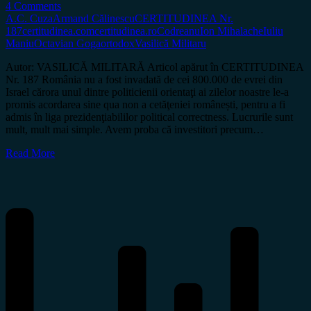
4 Comments
A.C. Cuza
Armand Călinescu
CERTITUDINEA Nr.
187
certitudinea.com
certitudinea.ro
Codreanu
Ion Mihalache
Iuliu
Maniu
Octavian Goga
ortodox
Vasilică Militaru
Autor: VASILICĂ MILITARĂ Articol apărut în CERTITUDINEA
Nr. 187 România nu a fost invadată de cei 800.000 de evrei din
Israel cărora unul dintre politicienii orientaţi ai zilelor noastre le-a
promis acordarea sine qua non a cetăţeniei românești, pentru a fi
admis în liga prezidenţiabililor political correctness. Lucrurile sunt
mult, mult mai simple. Avem proba că investitori precum…
Read More