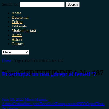
Search for:
Acasa
Despre noi
Echipa
Editoriale
Modelul de țară
Autori
Arhiva
Contact
Home
/
Tag:
CERTITUDINEA Nr. 187
Tag:
CERTITUDINEA Nr. 187
Prostituția: un nou „drept al femeii”?
June 10, 2025
Miron Manega
Arhiva
Certitudinea print
Dezvăluiri
Europa nostra
INFO
Opinii
Tema
de gândire