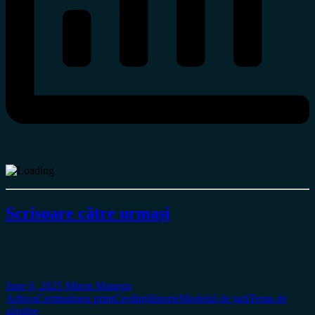
Scrisoare către urmași
June 6, 2025
Miron Manega
Arhiva
Certitudinea print
Credință
Istorie
Modelul de țară
Tema de
gândire