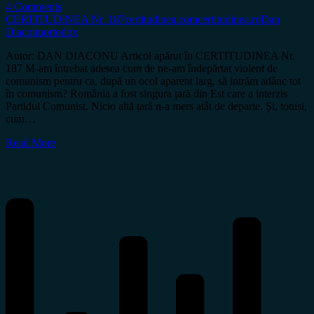
4 Comments
CERTITUDINEA Nr. 187
certitudinea.com
certitudinea.ro
Dan
Diaconu
ortodox
Autor: DAN DIACONU Articol apărut în CERTITUDINEA Nr.
187 M-am întrebat adesea cum de ne-am îndepărtat violent de
comunism pentru ca, după un ocol aparent larg, să intrăm adânc tot
în comunism? România a fost singura țară din Est care a interzis
Partidul Comunist. Nicio altă țară n-a mers atât de departe. Și, totuși,
cum…
Read More