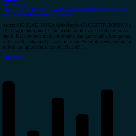
0 Comment
CERTITUDINEA Nr. 187
certitudinea.com
certitudinea.ro
Nicolae
Iorga
ortodox
Scrisoare către urmași
Autor: NICOLAE IORGA Articol apărut în CERTITUDINEA Nr.
187 Dragii mei români, Când aceste rânduri vor fi citite, eu nu voi
mai fi. Dar cuvintele mele vor rămâne, așa cum rămâne lumina unei
stele moarte, călăuzind pașii celor ce vin. Am iubit acest pământ, am
scris și am luptat pentru ca voi, cei de azi…
Read More