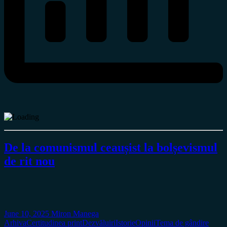
De la comunismul ceaușist la bolșevismul
de rit nou
June 10, 2025
Miron Manega
Arhiva
Certitudinea print
Dezvăluiri
Istorie
Opinii
Tema de gândire