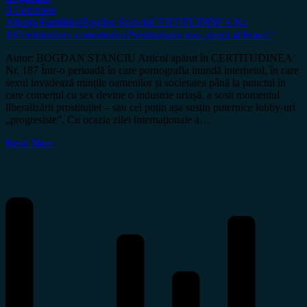
0 Comment
Alianța Familiilor
Bpgdan Stanciu
CERTITUDINEA Nr.
187
certitudinea.com
ortodox
Prostituția
un nou „drept al femeii”
Autor: BOGDAN STANCIU Articol apărut în CERTITUDINEA
Nr. 187 Într-o perioadă în care pornografia inundă internetul, în care
sexul invadează mințile oamenilor și societatea până la punctul în
care comerțul cu sex devine o industrie uriașă, a sosit momentul
liberalizării prostituției – sau cel puțin așa susțin puternice lobby-uri
„progresiste”. Cu ocazia zilei internaționale a…
Read More