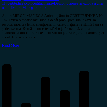
187
certitudinea.com
certitudinea.ro
Descompunerea invizibilă a unei
națiuni
Miron Manega
ortodox
Autor: MIRON MANEGA Articol apărut în CERTITUDINEA Nr.
187 Există o moarte mai subtilă decât prăbușirea sub invazii sau
revolte: moartea lentă, silențioasă, în care o națiune se stinge fără să-
și dea seama. România nu este astăzi o țară cucerită, ci una
abandonată din interior. Declinul său nu poartă zgomotul armelor, ci
ecoul deciziilor impuse…
Read More