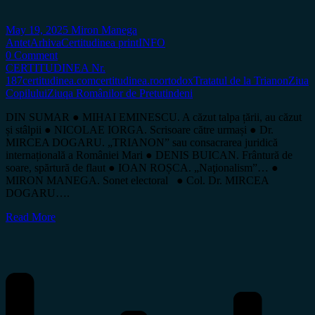
May 19, 2025
Miron Manega
Antet
Arhiva
Certitudinea print
INFO
0 Comment
CERTITUDINEA Nr.
187
certitudinea.com
certitudinea.ro
ortodox
Tratatul de la Trianon
Ziua
Copilului
Ziuqa Românilor de Pretutindeni
DIN SUMAR ● MIHAI EMINESCU. A căzut talpa țării, au căzut
și stâlpii ● NICOLAE IORGA. Scrisoare către urmași ● Dr.
MIRCEA DOGARU. „TRIANON” sau consacrarea juridică
internațională a României Mari ● DENIS BUICAN. Frântură de
soare, spărtură de flaut ● IOAN ROȘCA. „Naţionalism”… ●
MIRON MANEGA. Sonet electoral ● Col. Dr. MIRCEA
DOGARU….
Read More