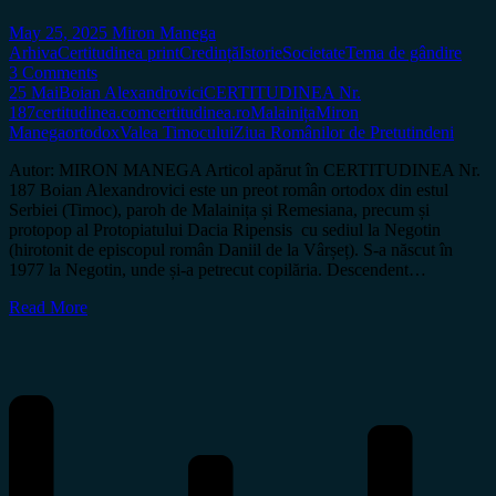
May 25, 2025
Miron Manega
Arhiva
Certitudinea print
Credință
Istorie
Societate
Tema de gândire
3 Comments
25 Mai
Boian Alexandrovici
CERTITUDINEA Nr.
187
certitudinea.com
certitudinea.ro
Malainița
Miron
Manega
ortodox
Valea Timocului
Ziua Românilor de Pretutindeni
Autor: MIRON MANEGA Articol apărut în CERTITUDINEA Nr.
187 Boian Alexandrovici este un preot român ortodox din estul
Serbiei (Timoc), paroh de Malainița și Remesiana, precum și
protopop al Protopiatului Dacia Ripensis cu sediul la Negotin
(hirotonit de episcopul român Daniil de la Vârșeț). S-a născut în
1977 la Negotin, unde și-a petrecut copilăria. Descendent…
Read More