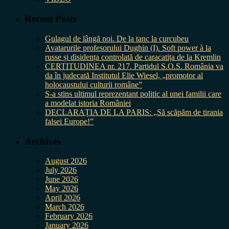
Recent Posts
Gulagul de lângă noi. De la tanc la curcubeu
Avatarurile profesorului Dughin (I). Soft power à la
russe și disidența controlată de caracatița de la Kremlin
CERTITUDINEA nr. 217. Partidul S.O.S. România va
da în judecată Institutul Elie Wiesel, „promotor al
holocaustului culturii române”
S-a stins ultimul reprezentant politic al unei familii care
a modelat istoria României
DECLARAȚIA DE LA PARIS: „Să scăpăm de tirania
falsei Europe!”
Archives
August 2026
July 2026
June 2026
May 2026
April 2026
March 2026
February 2026
January 2026