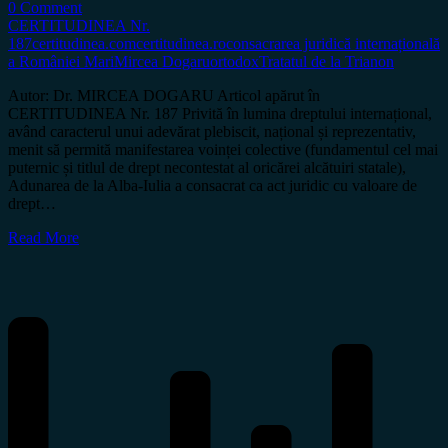
0 Comment
CERTITUDINEA Nr.
187
certitudinea.com
certitudinea.ro
consacrarea juridică internațională
a României Mari
Mircea Dogaru
ortodox
Tratatul de la Trianon
Autor: Dr. MIRCEA DOGARU Articol apărut în
CERTITUDINEA Nr. 187 Privită în lumina dreptului internațional,
având caracterul unui adevărat plebiscit, național și reprezentativ,
menit să permită manifestarea voinței colective (fundamentul cel mai
puternic și titlul de drept necontestat al oricărei alcătuiri statale),
Adunarea de la Alba-Iulia a consacrat ca act juridic cu valoare de
drept…
Read More