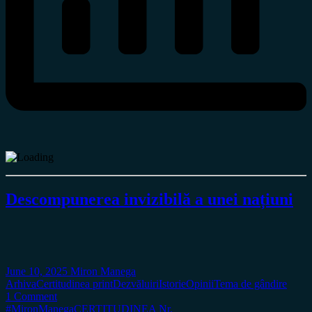
Descompunerea invizibilă a unei națiuni
June 10, 2025
Miron Manega
Arhiva
Certitudinea print
Dezvăluiri
Istorie
Opinii
Tema de gândire
1 Comment
#MironManega
CERTITUDINEA Nr.