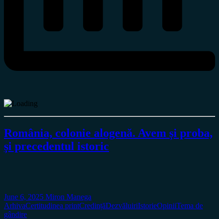
România, colonie alogenă. Avem și proba,
și precedentul istoric
June 6, 2025
Miron Manega
Arhiva
Certitudinea print
Credință
Dezvăluiri
Istorie
Opinii
Tema de
gândire