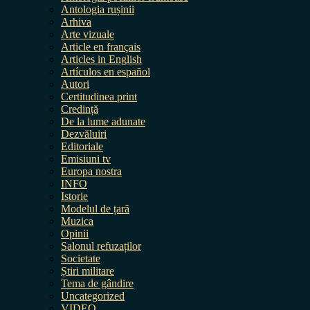
Antologia rușinii
Arhiva
Arte vizuale
Article en français
Articles in English
Artículos en español
Autori
Certitudinea print
Credință
De la lume adunate
Dezvăluiri
Editoriale
Emisiuni tv
Europa nostra
INFO
Istorie
Modelul de țară
Muzica
Opinii
Salonul refuzaților
Societate
Știri militare
Tema de gândire
Uncategorized
VIDEO