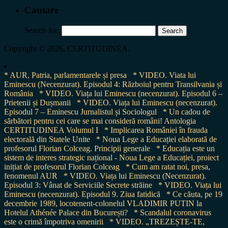
Cautare
Search for:
Copyright © 2026, CERTITUDINEA.
* AUR, Patria, parlamentarele și presa
* VIDEO. Viata lui
Eminescu (Necenzurat). Episodul 4: Războiul pentru Transilvania și
România
* VIDEO. Viața lui Eminescu (necenzurat). Episodul 6 –
Prietenii și Dușmanii
* VIDEO. Viața lui Eminescu (necenzurat).
Episodul 7 – Eminescu Jurnalistul și Sociologul
* Un cadou de
sărbători pentru cei care se mai consideră români! Antologia
CERTITUDINEA Volumul I
* Implicarea României în frauda
electorală din Statele Unite
* Noua Lege a Educației elaborată de
profesorul Florian Colceag. Principii generale
* Educația este un
sistem de interes strategic național - Noua Lege a Educației, proiect
inițiat de profesorul Florian Colceag
* Cum am ratat noi, presa,
fenomenul AUR
* VIDEO. Viața lui Eminescu (Necenzurat).
Episodul 3: Vânat de Serviciile Secrete străine
* VIDEO. Viața lui
Eminescu (necenzurat). Episodul 9. Ziua fatidică
* Ce căuta, pe 19
decembrie 1989, locotenent-colonelul VLADIMIR PUTIN la
Hotelul Athénée Palace din București?
* Scandalul coronavirus
este o crimă împotriva omenirii
* VIDEO. „TREZEȘTE-TE,