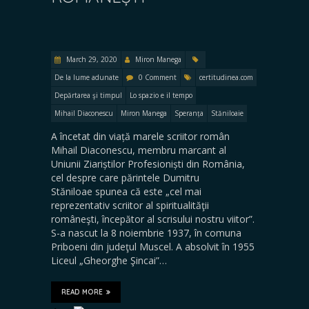
March 29, 2020
Miron Manega
De la lume adunate
0 Comment
certitudinea.com
Depărtarea şi timpul
Lo spazio e il tempo
Mihail Diaconescu
Miron Manega
Speranța
Stăniloaie
A încetat din viață marele scriitor român
Mihail Diaconescu, membru marcant al
Uniunii Ziariștilor Profesioniști din România,
cel despre care părintele Dumitru
Stăniloae spunea că este „cel mai
reprezentativ scriitor al spiritualităţii
româneşti, începător al scrisului nostru viitor”.
S-a nascut la 8 noiembrie 1937, în comuna
Priboeni din judeţul Muscel. A absolvit în 1955
Liceul „Gheorghe Şincai”…
READ MORE