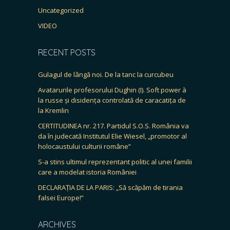
Uncategorized
VIDEO
RECENT POSTS
Gulagul de lângă noi. De la tanc la curcubeu
Avatarurile profesorului Dughin (I). Soft power à
la russe și disidența controlată de caracatița de
la Kremlin
CERTITUDINEA nr. 217. Partidul S.O.S. România va
da în judecată Institutul Elie Wiesel, „promotor al
holocaustului culturii române”
S-a stins ultimul reprezentant politic al unei familii
care a modelat istoria României
DECLARAȚIA DE LA PARIS: „Să scăpăm de tirania
falsei Europe!”
ARCHIVES