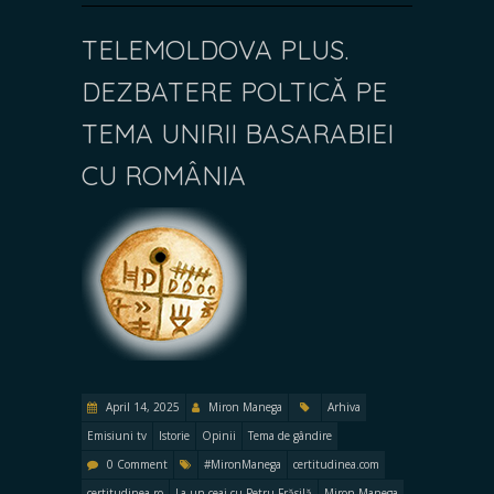
TELEMOLDOVA PLUS.
DEZBATERE POLTICĂ PE
TEMA UNIRII BASARABIEI
CU ROMÂNIA
April 14, 2025
Miron Manega
Arhiva
Emisiuni tv
Istorie
Opinii
Tema de gândire
0 Comment
#MironManega
certitudinea.com
certitudinea.ro
La un ceai cu Petru Frăsilă
Miron Manega