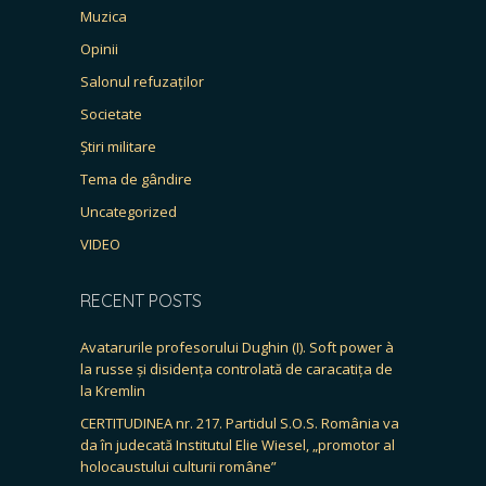
Muzica
Opinii
Salonul refuzaților
Societate
Știri militare
Tema de gândire
Uncategorized
VIDEO
RECENT POSTS
Avatarurile profesorului Dughin (I). Soft power à
la russe și disidența controlată de caracatița de
la Kremlin
CERTITUDINEA nr. 217. Partidul S.O.S. România va
da în judecată Institutul Elie Wiesel, „promotor al
holocaustului culturii române”