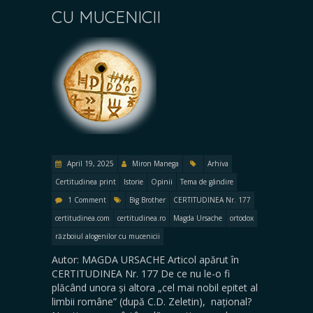
CU MUCENICII
April 19, 2025
Miron Manega
Arhiva
Certitudinea print
Istorie
Opinii
Tema de gândire
1 Comment
Big Brother
CERTITUDINEA Nr. 177
certitudinea.com
certitudinea.ro
Magda Ursache
ortodox
războiul alogenilor cu mucenicii
Autor: MAGDA URSACHE Articol apărut în
CERTITUDINEA Nr. 177 De ce nu le-o fi
plăcând unora și altora „cel mai nobil epitet al
limbii române” (după C.D. Zeletin), național?