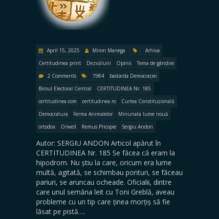
April 15, 2025
Miron Manega
Arhiva
Certitudinea print
Dezvăluiri
Opinii
Tema de gândire
2 Comments
1984
bastarda Democrației
Biroul Electoral Central
CERTITUDINEA Nr. 185
certitudinea.com
certitudinea.ro
Curtea Constituțională
Democratura
Ferma Animalelor
Minunata lume nouă
ortodox
Orwell
Remus Pricopie
Sergiu Andon
Autor: SERGIU ANDON Articol apărut în
CERTITUDINEA Nr. 185 Se făcea că eram la
hipodrom. Nu știu la care, oricum era lume
multă, agitată, se schimbau ponturi, se făceau
pariuri, se aruncau ocheade. Oficialii, dintre
care unul semăna leit cu Toni Greblă, aveau
probleme cu un tip care ținea morțiș să fie
lăsat pe pistă….