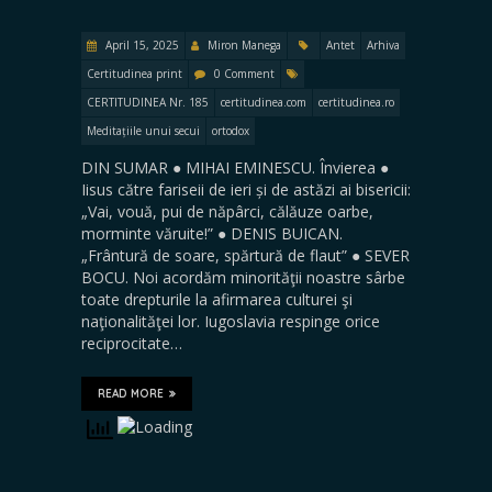
April 15, 2025
Miron Manega
Antet
Arhiva
Certitudinea print
0 Comment
CERTITUDINEA Nr. 185
certitudinea.com
certitudinea.ro
Meditațiile unui secui
ortodox
DIN SUMAR ● MIHAI EMINESCU. Învierea ●
Iisus către fariseii de ieri și de astăzi ai bisericii:
„Vai, vouă, pui de năpârci, călăuze oarbe,
morminte văruite!” ● DENIS BUICAN.
„Frântură de soare, spărtură de flaut” ● SEVER
BOCU. Noi acordăm minorităţii noastre sârbe
toate drepturile la afirmarea culturei şi
naţionalităţei lor. Iugoslavia respinge orice
reciprocitate…
READ MORE