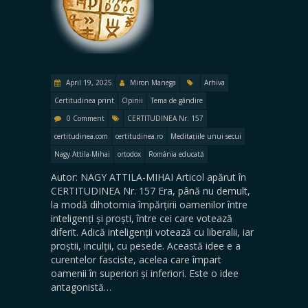
April 19, 2025
Miron Manega
Arhiva
Certitudinea print
Opinii
Tema de gândire
0 Comment
CERTITUDINEA Nr. 157
certitudinea.com
certitudinea.ro
Meditațiile unui secui
Nagy Attila-Mihai
ortodox
România educată
Autor: NAGY ATTILA-MIHAI Articol apărut în
CERTITUDINEA Nr. 157 Era, până nu demult,
la modă dihotomia împărțirii oamenilor între
inteligenți și proști, între cei care votează
diferit. Adică inteligenții votează cu liberalii, iar
proștii, inculții, cu pesede. Această idee e a
curentelor fasciste, acelea care împart
oamenii în superiori și inferiori. Este o idee
antagonistă…