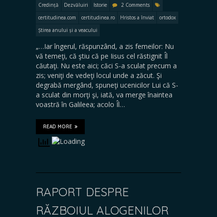
Credință
Dezvăluiri
Istorie
2 Comments
certitudinea.com
certitudinea.ro
Hristos a înviat
ortodox
Știrea anului și a veacului
„…Iar îngerul, răspunzând, a zis femeilor: Nu
vă temeţi, că ştiu că pe Iisus cel răstignit Îl
căutaţi. Nu este aici; căci S-a sculat precum a
zis; veniţi de vedeţi locul unde a zăcut. Şi
degrabă mergând, spuneţi ucenicilor Lui că S-
a sculat din morţi şi, iată, va merge înaintea
voastră în Galileea; acolo Îl…
READ MORE
RAPORT DESPRE
RĂZBOIUL ALOGENILOR