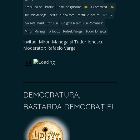
Emisiuni tv
Istorie
Tema de gândire
0 Comment
#MironManega
certitudinea.com
certitudinea.ro
DIS TV
Golgota Mântuitorului
Golgota Neamului Românesc
Miron Manega
ortodox
Rafaelo Varga
Tudor Ionescu
Invitați: Miron Manega și Tudor Ionescu
Moderator: Rafaelo Varga
DEMOCRATURA,
BASTARDA DEMOCRAȚIEI