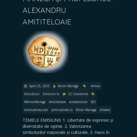
ALEXANDRU
AMITITELOAIE
April 25, 2025
Miron Manega
Arhiva
Dezvăluiri
Emisiuni tv
22 Comments
#MironManega
Amititeloaie
antisemitism
BZI
certitudinea.com
certitudinea.ro
Miron Manega
ortodox
TEMELE EMISIUNII: 1. Libertate de expresie și
diversitate de opinie. 2. Valorizarea
simbolurilor naționale și culturale. 3. Haos în