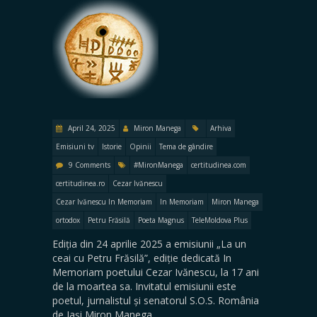
April 24, 2025
Miron Manega
Arhiva
Emisiuni tv
Istorie
Opinii
Tema de gândire
9 Comments
#MironManega
certitudinea.com
certitudinea.ro
Cezar Ivănescu
Cezar Ivănescu In Memoriam
In Memoriam
Miron Manega
ortodox
Petru Frăsilă
Poeta Magnus
TeleMoldova Plus
Ediția din 24 aprilie 2025 a emisiunii „La un
ceai cu Petru Frăsilă”, ediție dedicată In
Memoriam poetului Cezar Ivănescu, la 17 ani
de la moartea sa. Invitatul emisiunii este
poetul, jurnalistul și senatorul S.O.S. România
de Iași Miron Manega.