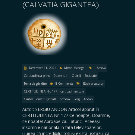
(CALVATIA GIGANTEA)
December 11, 2024
Miron Manega
Arhiva
Certitudinea print
Dezvăluiri
Opinii
Societate
Tema de gândire
8 Comments
Bășina sasului
CERTITUDINEA Nr. 177
certitudinea.com
Curtea Constituțională
ortodox
Sergiu Andon
Autor: SERGIU ANDON Articol apărut în
CERTITUDINEA Nr. 177 Ce noapte, Doamne,
ce noapte! Aproape ca… atunci. Aceeași
insomnie națională în fața televizoarelor,
uluirea că incredibilul totuși există, extazul că