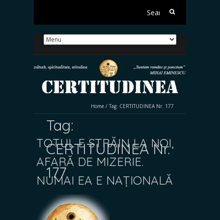
Search
for:
Home
/
Tag:
CERTITUDINEA Nr. 177
Tag:
TOTUL E STRĂIN LA NOI,
CERTITUDINEA Nr.
AFARĂ DE MIZERIE.
177
NUMAI EA E NAȚIONALĂ