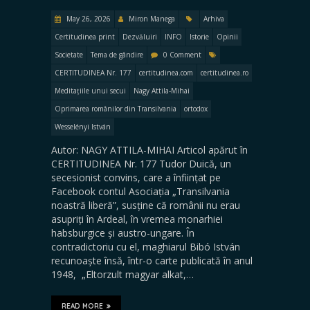
May 26, 2026
Miron Manega
Arhiva
Certitudinea print
Dezvăluiri
INFO
Istorie
Opinii
Societate
Tema de gândire
0 Comment
CERTITUDINEA Nr. 177
certitudinea.com
certitudinea.ro
Meditațiile unui secui
Nagy Attila-Mihai
Oprimarea românilor din Transilvania
ortodox
Wesselényi István
Autor: NAGY ATTILA-MIHAI Articol apărut în
CERTITUDINEA Nr. 177 Tudor Duică, un
secesionist convins, care a înființat pe
Facebook contul Asociația „Transilvania
noastră liberă”, susține că românii nu erau
asupriți în Ardeal, în vremea monarhiei
habsburgice și austro-ungare. În
contradictoriu cu el, maghiarul Bibó István
recunoaște însă, într-o carte publicată în anul
1948, „Eltorzult magyar alkat,…
READ MORE