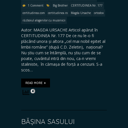
1 Comment
Big Brother
CERTITUDINEA Nr. 177
certitudinea.com
certitudinea.ro
Magda Ursache
ortodox
războiul alogenilor cu mucenicii
Autor: MAGDA URSACHE Articol apărut în
CERTITUDINEA Nr. 177 De ce nu le-o fi
plăcând unora și altora „cel mai nobil epitet al
limbii române” (după C.D. Zeletin), național?
Nu știu cum se întâmplă, nu știu cum de se
poate, cuvântul intră din nou, ca-n vremi
staliniste, în cămașa de forță a cenzurii. S-a
scos…
READ MORE
BĂȘINA SASULUI