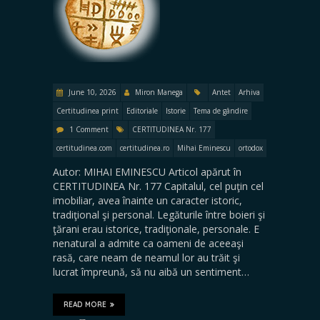
June 10, 2026
Miron Manega
Antet
Arhiva
Certitudinea print
Editoriale
Istorie
Tema de gândire
1 Comment
CERTITUDINEA Nr. 177
certitudinea.com
certitudinea.ro
Mihai Eminescu
ortodox
Autor: MIHAI EMINESCU Articol apărut în
CERTITUDINEA Nr. 177 Capitalul, cel puţin cel
imobiliar, avea înainte un caracter istoric,
tradiţional şi personal. Legăturile între boieri şi
ţărani erau istorice, tradiţionale, personale. E
nenatural a admite ca oameni de aceeaşi
rasă, care neam de neamul lor au trăit şi
lucrat împreună, să nu aibă un sentiment…
READ MORE