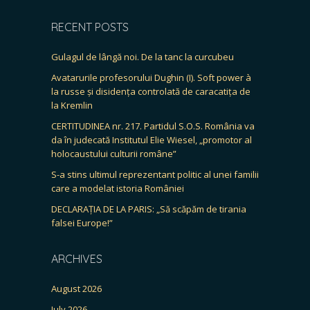
RECENT POSTS
Gulagul de lângă noi. De la tanc la curcubeu
Avatarurile profesorului Dughin (I). Soft power à
la russe și disidența controlată de caracatița de
la Kremlin
CERTITUDINEA nr. 217. Partidul S.O.S. România va
da în judecată Institutul Elie Wiesel, „promotor al
holocaustului culturii române”
S-a stins ultimul reprezentant politic al unei familii
care a modelat istoria României
DECLARAȚIA DE LA PARIS: „Să scăpăm de tirania
falsei Europe!”
ARCHIVES
August 2026
July 2026