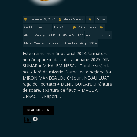
December 9, 2024
Miron Manega
Arhiva
Certitudinea print
Dezvăluiri
4 Comments
#MironManega
CERTITUDINEA Nr. 177
certitudinea.com
Miron Manega
ortodox
Ultimul număr pe 2024
Este ultimul număr pe anul 2024. Următorul
număr apare în data de 7 ianuarie 2025 DIN
SUMAR ● MIHAI EMINESCU. Totul e străin la
noi, afară de mizerie. Numai ea e națională ●
MIRON MANEGA „De Crăciun, NE-AU LUAT
rația de libertate! ● DENIS BUICAN. „Frântură
de soare, spărtură de flaut” ● MAGDA
URSACHE. Raport…
READ MORE