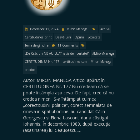
December 11, 2024
Miron Manega
Arhiva
Certitudinea print
Dezvăluiri
Opinii
Societate
Tema de gândire
11 Comments
„De Crăciun NE-AU LUAT rația de libertate!”
#MironManega
CERTITUDINEA Nr. 177
certitudinea.com
Miron Manega
ortodox
Autor: MIRON MANEGA Articol apărut în
CERTITUDINEA Nr. 177 Nu credeam că se
poate întâmpla așa ceva. De fapt, cred că nu
credea nimeni. S-a întâmplat culmea
„corectitudinii politice”, corect semnalată de
cineva în spațiul online: au candidat Călin
Georgescu și Elena Lasconi, dar a câștigat
Iohannis. În decembrie 1989, după execuția
(asasinarea) lui Ceaușescu,…