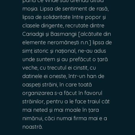
până ce vinde sau arendă altuia
moşia. Lipsa de sentiment de rasă,
lipsa de solidaritate între popor şi
clasele dirigente, recrutate dintre
Cariadgii şi Basmangii [alcătuite din
elemente neromâneşti n.n.] lipsa de
simţ istoric şi naţional, ne-au adus
unde suntem şi au prefăcut o ţară
veche, cu trecutul ei cinstit, cu
datinele ei oneste, într-un han de
oaspeţi străini, în care toată
organizarea s-a făcut în favorul
străinilor, pentru a le face traiul cât
mai neted şi mai moale în ţara
nimănui, căci numai firma mai e a
noastră.