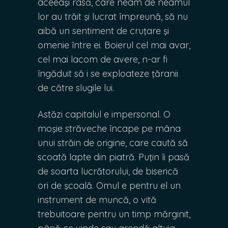
aceeaşi rasă, care neam de neamul
lor au trăit şi lucrat împreună, să nu
aibă un sentiment de cruţare şi
omenie între ei. Boierul cel mai avar,
cel mai lacom de avere, n-ar fi
îngăduit să i se exploateze ţăranii
de către slugile lui.
Astăzi capitalul e impersonal. O
moşie străveche încape pe mâna
unui străin de origine, care caută să
scoată lapte din piatră. Puţin îi pasă
de soarta lucrătorului, de biserică
ori de şcoală. Omul e pentru el un
instrument de muncă, o vită
trebuitoare pentru un timp mărginit,