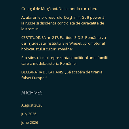
Gulagul de lângă noi. De la tanc la curcubeu
Avatarurile profesorului Dughin (I). Soft power à
la russe și disidența controlată de caracatița de
la Kremlin
CERTITUDINEA nr. 217. Partidul S.O.S. România va
da în judecată Institutul Elie Wiesel, „promotor al
holocaustului culturii române”
S-a stins ultimul reprezentant politic al unei familii
care a modelat istoria României
DECLARAȚIA DE LA PARIS: „Să scăpăm de tirania
falsei Europe!”
ARCHIVES
August 2026
July 2026
June 2026