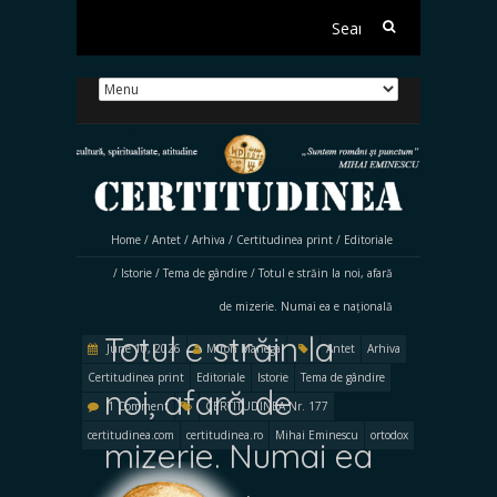
Search
for:
Home
/
Antet
/
Arhiva
/
Certitudinea print
/
Editoriale
/
Istorie
/
Tema de gândire
/
Totul e străin la noi, afară
de mizerie. Numai ea e națională
Totul e străin la
June 10, 2026
Miron Manega
Antet
Arhiva
Certitudinea print
Editoriale
Istorie
Tema de gândire
noi, afară de
1 Comment
CERTITUDINEA Nr. 177
certitudinea.com
certitudinea.ro
Mihai Eminescu
ortodox
mizerie. Numai ea