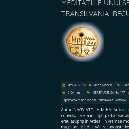
MEDITAȚIILE UNUI 
TRANSILVANIA, RE
May 26, 2026
Miron Manega
Arh
0 Comment
CERTITUDINEA Nr. 177
Oprimarea românilor din Transilvania
ortodox
Autor: NAGY ATTILA-MIHAI Articol a
convins, care a înființat pe Facebook
erau asupriți în Ardeal, în vremea mo
maghiarul Bibó István recunoaște îns