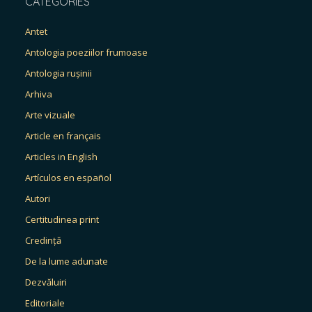
CATEGORIES
Antet
Antologia poeziilor frumoase
Antologia rușinii
Arhiva
Arte vizuale
Article en français
Articles in English
Artículos en español
Autori
Certitudinea print
Credință
De la lume adunate
Dezvăluiri
Editoriale