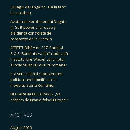
Gulagul de lângă noi. De la tanc
la curcubeu
Avatarurile profesorului Dughin
(I). Soft power à la russe și
disidența controlată de
caracatița de la Kremlin
CERTITUDINEA nr. 217. Partidul
S.O.S. România va da în judecată
Institutul Elie Wiesel, „promotor
al holocaustului culturii române”
S-a stins ultimul reprezentant
politic al unei familii care a
modelat istoria României
DECLARAȚIA DE LA PARIS: „Să
scăpăm de tirania falsei Europe!”
ARCHIVES
August 2026