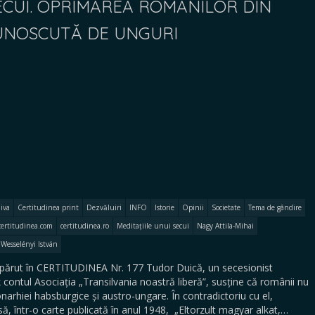
SECUI. OPRIMAREA ROMÂNILOR DIN
CUNOSCUTĂ DE UNGURI
iva
Certitudinea print
Dezvăluiri
INFO
Istorie
Opinii
Societate
Tema de gândire
certitudinea.com
certitudinea.ro
Meditațiile unui secui
Nagy Attila-Mihai
Wesselényi István
părut în CERTITUDINEA Nr. 177 Tudor Duică, un secesionist
 contul Asociația „Transilvania noastră liberă”, susține că românii nu
narhiei habsburgice și austro-ungare. În contradictoriu cu el,
ă, într-o carte publicată în anul 1948, „Eltorzult magyar alkat,…