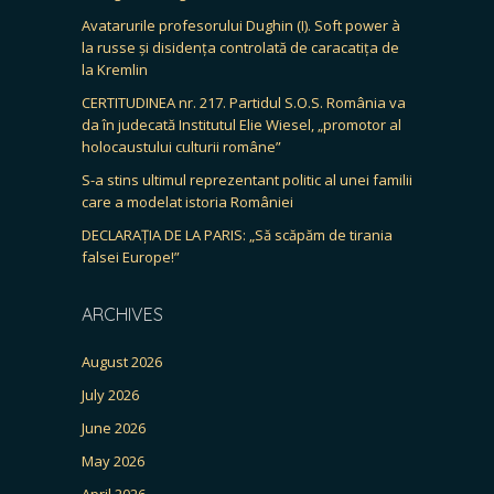
Avatarurile profesorului Dughin (I). Soft power à
la russe și disidența controlată de caracatița de
la Kremlin
CERTITUDINEA nr. 217. Partidul S.O.S. România va
da în judecată Institutul Elie Wiesel, „promotor al
holocaustului culturii române”
S-a stins ultimul reprezentant politic al unei familii
care a modelat istoria României
DECLARAȚIA DE LA PARIS: „Să scăpăm de tirania
falsei Europe!”
ARCHIVES
August 2026
July 2026
June 2026
May 2026
April 2026