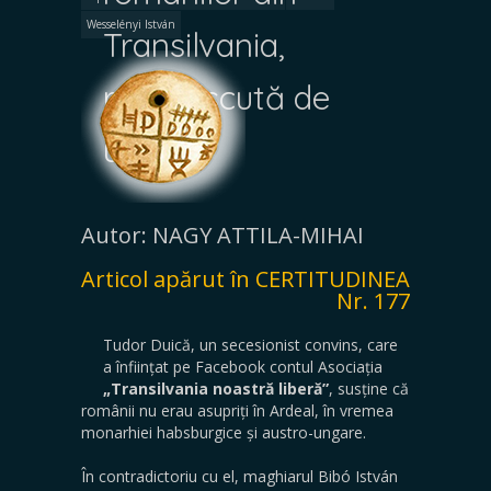
Wesselényi István
Transilvania,
recunoscută de
unguri
Autor: NAGY ATTILA-MIHAI
Articol apărut în CERTITUDINEA
Nr. 177
Tudor Duică, un secesionist convins, care
a înființat pe Facebook contul Asociația
„Transilvania noastră liberă”
, susține că
românii nu erau asupriți în Ardeal, în vremea
monarhiei habsburgice și austro-ungare.
În contradictoriu cu el, maghiarul Bibó István