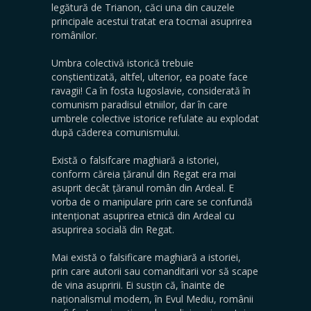
legătură de Trianon, căci una din cauzele
principale acestui tratat era tocmai asuprirea
românilor.
Umbra colectivă istorică trebuie
conștientizată, altfel, ulterior, ea poate face
ravagii! Ca în fosta Iugoslavie, considerată în
comunism paradisul etniilor, dar în care
umbrele colective istorice refulate au explodat
după căderea comunismului.
Există o falsifcare maghiară a istoriei,
conform căreia țăranul din Regat era mai
asuprit decât țăranul român din Ardeal. E
vorba de o manipulare prin care se confundă
intenționat asuprirea etnică din Ardeal cu
asuprirea socială din Regat.
Mai există o falsificare maghiară a istoriei,
prin care autorii sau comanditarii vor să scape
de vina asupririi. Ei susțin că, înainte de
naționalismul modern, în Evul Mediu, românii