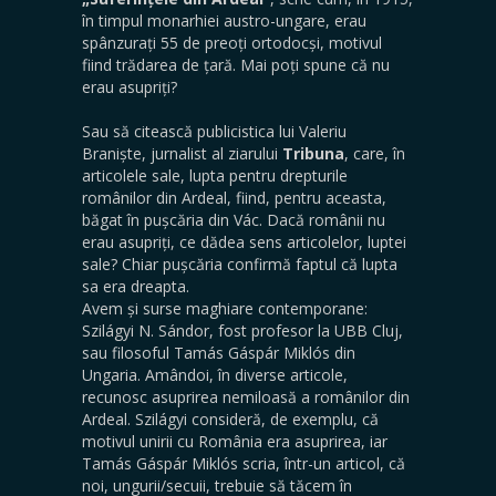
în timpul monarhiei austro-ungare, erau
spânzurați 55 de preoți ortodocși, motivul
fiind trădarea de țară. Mai poți spune că nu
erau asupriți?
Sau să citească publicistica lui Valeriu
Braniște, jurnalist al ziarului
Tribuna
, care, în
articolele sale, lupta pentru drepturile
românilor din Ardeal, fiind, pentru aceasta,
băgat în pușcăria din Vác. Dacă românii nu
erau asupriți, ce dădea sens articolelor, luptei
sale? Chiar pușcăria confirmă faptul că lupta
sa era dreapta.
Avem și surse maghiare contemporane:
Szilágyi N. Sándor, fost profesor la UBB Cluj,
sau filosoful Tamás Gáspár Miklós din
Ungaria. Amândoi, în diverse articole,
recunosc asuprirea nemiloasă a românilor din
Ardeal. Szilágyi consideră, de exemplu, că
motivul unirii cu România era asuprirea, iar
Tamás Gáspár Miklós scria, într-un articol, că
noi, ungurii/secuii, trebuie să tăcem în