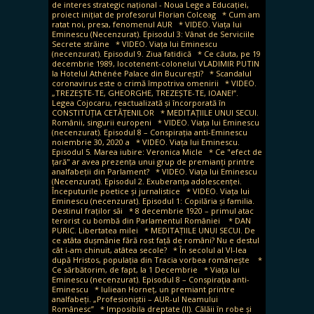
de interes strategic național - Noua Lege a Educației,
proiect inițiat de profesorul Florian Colceag
* Cum am
ratat noi, presa, fenomenul AUR
* VIDEO. Viața lui
Eminescu (Necenzurat). Episodul 3: Vânat de Serviciile
Secrete străine
* VIDEO. Viața lui Eminescu
(necenzurat). Episodul 9. Ziua fatidică
* Ce căuta, pe 19
decembrie 1989, locotenent-colonelul VLADIMIR PUTIN
la Hotelul Athénée Palace din București?
* Scandalul
coronavirus este o crimă împotriva omenirii
* VIDEO.
„TREZEȘTE-TE, GHEORGHE, TREZEȘTE-TE, IOANE!”.
Legea Cojocaru, reactualizată și încorporată în
CONSTITUȚIA CETĂȚENILOR
* MEDITAȚIILE UNUI SECUI.
Românii, singurii europeni
* VIDEO. Viața lui Eminescu
(necenzurat). Episodul 8 – Conspirația anti-Eminescu
noiembrie 30, 2020 a
* VIDEO. Viața lui Eminescu.
Episodul 5. Marea iubire: Veronica Micle
* Ce "efect de
țară" ar avea prezența unui grup de premianți printre
analfabeții din Parlament?
* VIDEO. Viața lui Eminescu
(Necenzurat). Episodul 2. Exuberanța adolescenței.
Începuturile poetice și jurnalistice
* VIDEO. Viața lui
Eminescu (necenzurat). Episodul 1: Copilăria și familia.
Destinul fraților săi
* 8 decembrie 1920 – primul atac
terorist cu bombă din Parlamentul României
* DAN
PURIC. Libertatea milei
* MEDITAȚIILE UNUI SECUI. De
ce atâta dușmănie fără rost față de români? Nu e destul
cât i-am chinuit, atâtea secole?
* În secolul al VI-lea
după Hristos, populația din Tracia vorbea românește
*
Ce sărbătorim, de fapt, la 1 Decembrie
* Viața lui
Eminescu (necenzurat). Episodul 8 – Conspirația anti-
Eminescu
* Iuliean Horneț, un premiant printre
analfabeți. „Profesioniștii – AUR-ul Neamului
Românesc”
* Imposibila dreptate (II). Călăii în robe și