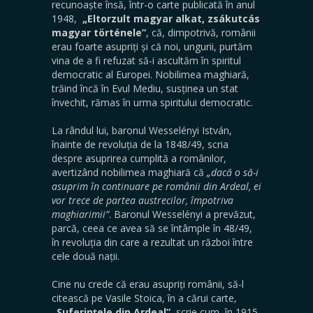
recunoaște însă, într-o carte publicată în anul
1948,
„Eltorzult magyar alkat, zsákutcás
magyar történele”
, că, dimpotrivă, românii
erau foarte asupriți și că noi, ungurii, purtăm
vina de a fi refuzat să-i ascultăm în spiritul
democratic al Europei. Nobilimea maghiară,
trăind încă în Evul Mediu, susținea un stat
învechit, rămas în urma spiritului democratic.
La rândul lui, baronul Wesselényi István,
înainte de revoluția de la 1848/49, scria
despre asuprirea cumplită a românilor,
avertizând nobilimea maghiară că
„dacă o să-i
asuprim în continuare pe românii din Ardeal, ei
vor trece de partea austrecilor, împotriva
maghiarimii”
. Baronul Wesselényi a prevăzut,
parcă, ceea ce avea să se întâmple în 48/49,
în revoluția din care a rezultat un război între
cele două nații.
Cine nu crede că erau asupriți românii, să-l
citească pe Vasile Stoica, în a cărui carte,
„Suferințele din Ardeal”
, scrie cum, în 1915,