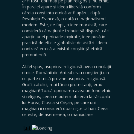
ar fi fost oprimați pe plan religios și nu etnic.
În paralel apare și ideea liberală conform
căreia conștiința etnică ar fi apărut după
Revoluția Franceză, o dată cu naționalismul
modern. Este, de fapt, o idee marxistă, care
consideră că națiunile trebuie să dispară, căci
aparțin unei perioade expirate, idee pusă în
practică de elitele globaliste de astăzi. Ideea
contrară era că a existat conștiință etnică
premodernă.
Altfel spus, asuprirea religioasă avea conotații
etnice. Românii din Ardeal erau conștienți din
ce parte etnică provine asuprirea religioasă.
Grofii catolici, mai târziu protestanți, erau
maghiari! Toată oprimarea avea un fond etnic
și religios, ceea ce putem observa la răscoala
lui Horea, Cloșca și Crișan, pe care unii
maghiari îi consideră doar niște tâlhari. Ceea
ce este, de asemenea, o manipulare.