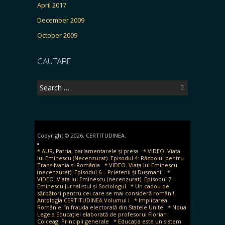
April 2017
December 2009
October 2009
CAUTARE
Search
for:
Copyright © 2026, CERTITUDINEA.
* AUR, Patria, parlamentarele și presa
* VIDEO. Viata
lui Eminescu (Necenzurat). Episodul 4: Războiul pentru
Transilvania și România
* VIDEO. Viața lui Eminescu
(necenzurat). Episodul 6 – Prietenii și Dușmanii
*
VIDEO. Viața lui Eminescu (necenzurat). Episodul 7 –
Eminescu Jurnalistul și Sociologul
* Un cadou de
sărbători pentru cei care se mai consideră români!
Antologia CERTITUDINEA Volumul I
* Implicarea
României în frauda electorală din Statele Unite
* Noua
Lege a Educației elaborată de profesorul Florian
Colceag. Principii generale
* Educația este un sistem