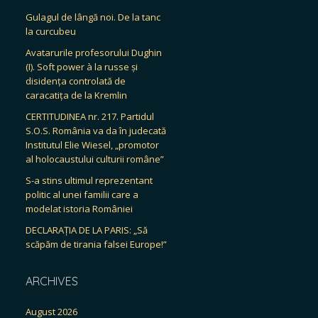
Gulagul de lângă noi. De la tanc
la curcubeu
Avatarurile profesorului Dughin
(I). Soft power à la russe și
disidența controlată de
caracatița de la Kremlin
CERTITUDINEA nr. 217. Partidul
S.O.S. România va da în judecată
Institutul Elie Wiesel, „promotor
al holocaustului culturii române”
S-a stins ultimul reprezentant
politic al unei familii care a
modelat istoria României
DECLARAȚIA DE LA PARIS: „Să
scăpăm de tirania falsei Europe!”
ARCHIVES
August 2026