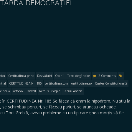
TARDA DEMOCRAȚIEI
hiva
Certitudinea print
Dezvăluiri
Opinii
Tema de gândire
2 Comments
ntral
CERTITUDINEA Nr. 185
certitudinea.com
certitudinea.ro
Curtea Constituțională
e nouă
ortodox
Orwell
Remus Pricopie
Sergiu Andon
 în CERTITUDINEA Nr. 185 Se făcea că eram la hipodrom. Nu știu la
, se schimbau ponturi, se făceau pariuri, se aruncau ocheade.
it cu Toni Greblă, aveau probleme cu un tip care ținea morțiș să fie