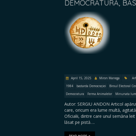
DEMOCRATURA, BAS
April 15, 2025
Miron Manega
Ar
1984
bastarda Democrației
Biroul Electoral Ce
Democratura
Ferma Animalelor
Minunata lum
Autor: SERGIU ANDON Articol apărut
care, oricum era lume multă, agitată
Oficialii, dintre care unul semăna le
lăsat pe pistă….