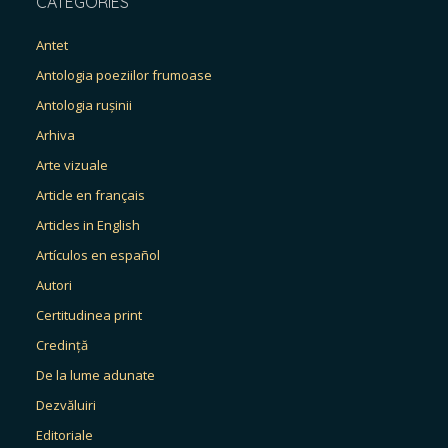
CATEGORIES
Antet
Antologia poeziilor frumoase
Antologia rușinii
Arhiva
Arte vizuale
Article en français
Articles in English
Artículos en español
Autori
Certitudinea print
Credință
De la lume adunate
Dezvăluiri
Editoriale