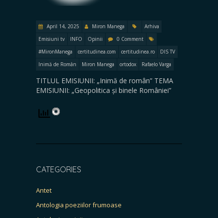
April 14, 2025
Miron Manega
Arhiva
Emisiuni tv
INFO
Opinii
0 Comment
#MironManega
certitudinea.com
certitudinea.ro
DIS TV
Inimă de Român
Miron Manega
ortodox
Rafaelo Varga
TITLUL EMISIUNII: „Inimă de român” TEMA
EMISIUNII: „Geopolitica și binele României”
CATEGORIES
Antet
Antologia poeziilor frumoase