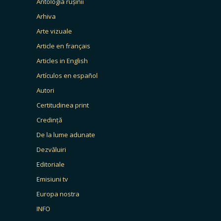
Antologia rușinii
Arhiva
Arte vizuale
Article en français
Articles in English
Artículos en español
Autori
Certitudinea print
Credință
De la lume adunate
Dezvăluiri
Editoriale
Emisiuni tv
Europa nostra
INFO