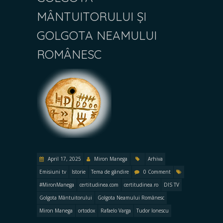
MÂNTUITORULUI ȘI
GOLGOTA NEAMULUI
ROMÂNESC
April 17, 2025
Miron Manega
Arhiva
Emisiuni tv
Istorie
Tema de gândire
0 Comment
#MironManega
certitudinea.com
certitudinea.ro
DIS TV
Golgota Mântuitorului
Golgota Neamului Românesc
Miron Manega
ortodox
Rafaelo Varga
Tudor Ionescu