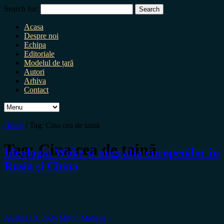
Search for:
Acasa
Despre noi
Echipa
Editoriale
Modelul de țară
Autori
Arhiva
Contact
Home
/
Tag:
Cina cea de taină
Tag:
Cina cea de taină
Ideologia Woke și migrația europenilor în
Rusia și China
August 19, 2024
Miron Manega