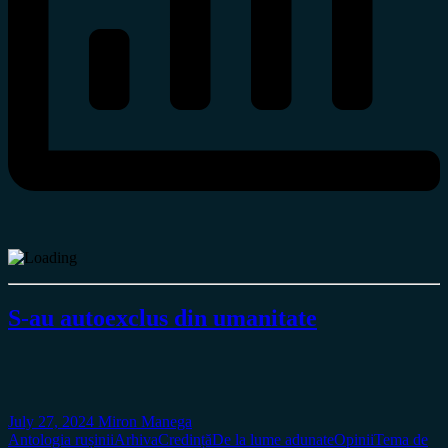
S-au autoexclus din umanitate
July 27, 2024
Miron Manega
Antologia rușinii
Arhiva
Credință
De la lume adunate
Opinii
Tema de