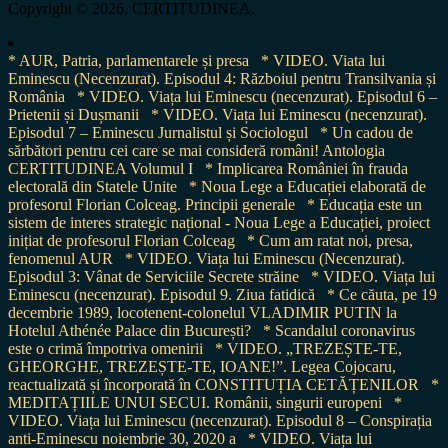
Copyright © 2026, CERTITUDINEA.
* AUR, Patria, parlamentarele și presa
* VIDEO. Viata lui
Eminescu (Necenzurat). Episodul 4: Războiul pentru Transilvania și
România
* VIDEO. Viața lui Eminescu (necenzurat). Episodul 6 –
Prietenii și Dușmanii
* VIDEO. Viața lui Eminescu (necenzurat).
Episodul 7 – Eminescu Jurnalistul și Sociologul
* Un cadou de
sărbători pentru cei care se mai consideră români! Antologia
CERTITUDINEA Volumul I
* Implicarea României în frauda
electorală din Statele Unite
* Noua Lege a Educației elaborată de
profesorul Florian Colceag. Principii generale
* Educația este un
sistem de interes strategic național - Noua Lege a Educației, proiect
inițiat de profesorul Florian Colceag
* Cum am ratat noi, presa,
fenomenul AUR
* VIDEO. Viața lui Eminescu (Necenzurat).
Episodul 3: Vânat de Serviciile Secrete străine
* VIDEO. Viața lui
Eminescu (necenzurat). Episodul 9. Ziua fatidică
* Ce căuta, pe 19
decembrie 1989, locotenent-colonelul VLADIMIR PUTIN la
Hotelul Athénée Palace din București?
* Scandalul coronavirus
este o crimă împotriva omenirii
* VIDEO. „TREZEȘTE-TE,
GHEORGHE, TREZEȘTE-TE, IOANE!”. Legea Cojocaru,
reactualizată și încorporată în CONSTITUȚIA CETĂȚENILOR
*
MEDITAȚIILE UNUI SECUI. Românii, singurii europeni
*
VIDEO. Viața lui Eminescu (necenzurat). Episodul 8 – Conspirația
anti-Eminescu noiembrie 30, 2020 a
* VIDEO. Viața lui