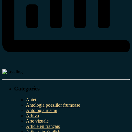
Categories
Antet
Antologia poeziilor frumoase
Antologia rușinii
Arhiva
Arte vizuale
Article en français
Articles in English