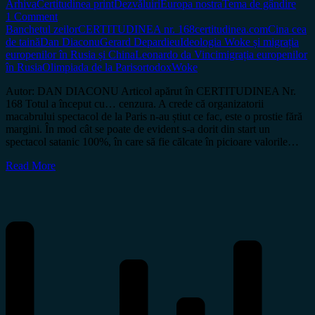
Arhiva
Certitudinea print
Dezvăluiri
Europa nostra
Tema de gândire
1 Comment
Banchetul zeilor
CERTITUDINEA nr. 168
certitudinea.com
Cina cea
de taină
Dan Diaconu
Gerard Depardieu
Ideologia Woke și migrația
europenilor în Rusia și China
Leonardo da Vinci
migrația europenilor
în Rusia
Olimpiada de la Paris
ortodox
Woke
Autor: DAN DIACONU Articol apărut în CERTITUDINEA Nr.
168 Totul a început cu… cenzura. A crede că organizatorii
macabrului spectacol de la Paris n-au știut ce fac, este o prostie fără
margini. În mod cât se poate de evident s-a dorit din start un
spectacol satanic 100%, în care să fie călcate în picioare valorile…
Read More