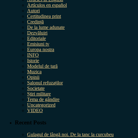
Artículos en español
Autori
Certitudinea print
Credință
De la lume adunate
Dezvăluiri
Editoriale
Emisiuni tv
Europa nostra
INFO
Istorie
Modelul de țară
Muzica
Opinii
Salonul refuzaților
Societate
Știri militare
Tema de gândire
Uncategorized
VIDEO
Recent Posts
Gulagul de lângă noi. De la tanc la curcubeu