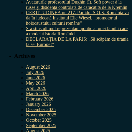
Avatarurile profesorului Dughin (I). Soft power à la
russe și disidența controlată de caracatița de la Kremlin
CERTITUDINEA nr. 217. Partidul S.O.S. România va
da în judecată Institutul Elie Wiesel, „promotor al
holocaustului culturii române”
S-a stins ultimul reprezentant politic al unei familii care
a modelat istoria României
DECLARAȚIA DE LA PARIS: „Să scăpăm de tirania
falsei Europe!”
Archives
August 2026
July 2026
June 2026
May 2026
April 2026
March 2026
February 2026
January 2026
December 2025
November 2025
October 2025
September 2025
August 2025