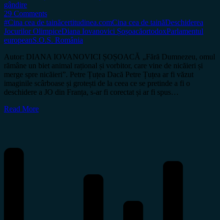
gândire
29 Comments
#Cina cea de taină
certitudinea.com
Cina cea de taină
Deschiderea
Jocurilor Olimpice
Diana Iovanovici Șoșoacă
ortodox
Parlamentul
european
S.O.S. România
Autor: DIANA IOVANOVICI ȘOȘOACĂ „Fără Dumnezeu, omul
rămâne un biet animal rațional și vorbitor, care vine de nicăieri și
merge spre nicăieri”. Petre Țuțea Dacă Petre Țuțea ar fi văzut
imaginile scârboase și grotești de la ceea ce se pretinde a fi o
deschidere a JO din Franța, s-ar fi corectat și ar fi spus…
Read More