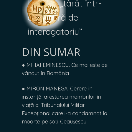
Israel și „târât într-
o cameră de
interogatoriu”
DIN SUMAR
● MIHAI EMINESCU. Ce mai este de
vândut în România
● MIRON MANEGA. Cerere în
instanță: arestarea membrilor în
viață ai Tribunalului Militar
Excepțional care i-a condamnat la
moarte pe soții Ceaușescu