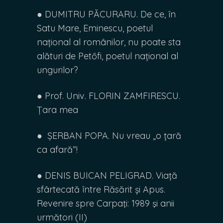
● DUMITRU PĂCURARU. De ce, în
Satu Mare, Eminescu, poetul
național al românilor, nu poate sta
alături de Petőfi, poetul național al
ungurilor?
● Prof. Univ. FLORIN ZAMFIRESCU.
Țara mea
● ȘERBAN POPA. Nu vreau „o țară
ca afară”!
● DENIS BUICAN PELIGRAD. Viață
sfârtecată între Răsărit și Apus.
Revenire spre Carpaţi: 1989 şi anii
următori (II)