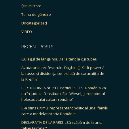
Știri militare
Tema de gândire
Uncategorized
VIDEO
RECENT POSTS
Gulagul de lângă noi. De la tanc la curcubeu
Avatarurile profesorului Dughin (I). Soft power à
la russe și disidența controlată de caracatița de
la Kremlin
CERTITUDINEA nr. 217. Partidul S.O.S. România va
da în judecată Institutul Elie Wiesel, „promotor al
holocaustului culturii române”
S-a stins ultimul reprezentant politic al unei familii
care a modelat istoria României
DECLARAȚIA DE LA PARIS: „Să scăpăm de tirania
falsei Europe!”