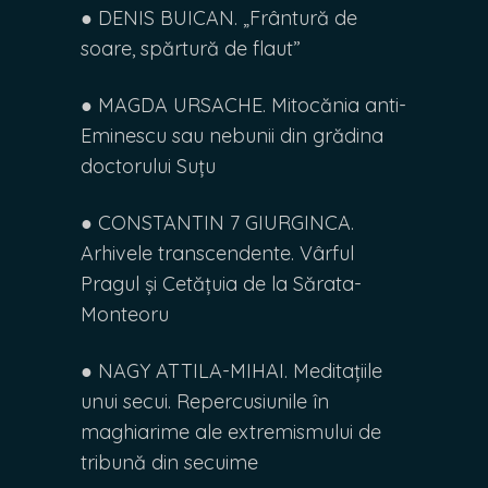
● DENIS BUICAN. „Frântură de
soare, spărtură de flaut”
● MAGDA URSACHE. Mitocănia anti-
Eminescu sau nebunii din grădina
doctorului Suțu
● CONSTANTIN 7 GIURGINCA.
Arhivele transcendente. Vârful
Pragul și Cetățuia de la Sărata-
Monteoru
● NAGY ATTILA-MIHAI. Meditațiile
unui secui. Repercusiunile în
maghiarime ale extremismului de
tribună din secuime