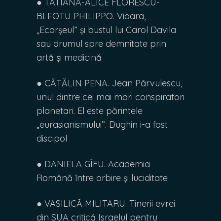
● TATIANA-ALICE FLORESCU-
BLEOTU PHILIPPO. Vioara,
„Ecorșeul” și bustul lui Carol Davila
sau drumul spre demnitate prin
artă și medicină
● CĂTĂLIN PENA. Jean Pârvulescu,
unul dintre cei mai mari conspiratori
planetari. El este părintele
„eurasianismului”. Dughin i-a fost
discipol
● DANIELA GÎFU. Academia
Română între orbire și luciditate
● VASILICĂ MILITARU. Tinerii evrei
din SUA critică Israelul pentru