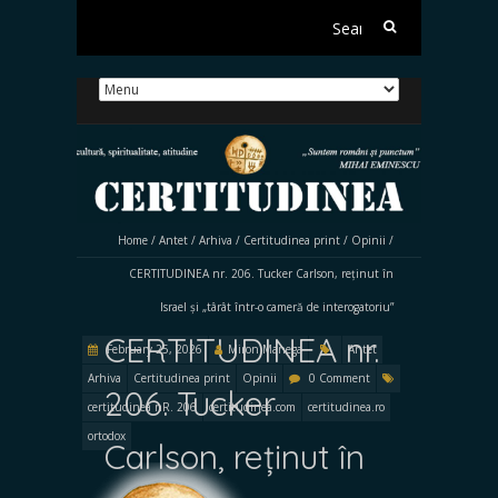
Search
for:
Home
/
Antet
/
Arhiva
/
Certitudinea print
/
Opinii
/
CERTITUDINEA nr. 206. Tucker Carlson, reținut în
Israel și „târât într-o cameră de interogatoriu”
CERTITUDINEA nr.
February 25, 2026
Miron Manega
Antet
Arhiva
Certitudinea print
Opinii
0 Comment
206. Tucker
certitudinea nR. 206
certitudinea.com
certitudinea.ro
ortodox
Carlson, reținut în