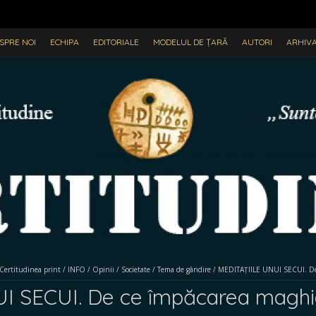
SPRE NOI
ECHIPA
EDITORIALE
MODELUL DE ȚARĂ
AUTORI
ARHIV
Certitudinea print
/
INFO
/
Opinii
/
Societate
/
Tema de gândire
/
MEDITAȚIILE UNUI SECUI. De 
 SECUI. De ce împăcarea maghiar