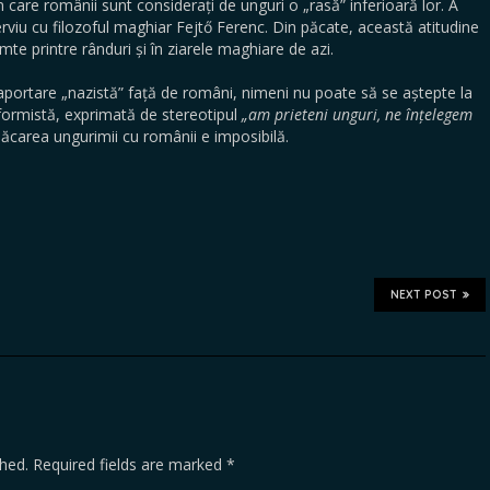
n care românii sunt considerați de unguri o „rasă” inferioară lor. A
terviu cu filozoful maghiar Fejtő Ferenc. Din păcate, această atitudine
mte printre rânduri și în ziarele maghiare de azi.
portare „nazistă” față de români, nimeni nu poate să se aștepte la
formistă, exprimată de stereotipul
„am prieteni unguri, ne înțelegem
ăcarea ungurimii cu românii e imposibilă.
NEXT POST
shed.
Required fields are marked
*