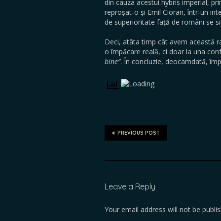
din cauza acestui hybris imperial, pri
reproșat-o și Emil Cioran, într-un in
de superioritate față de români se si
Deci, atâta timp cât avem această ra
o împăcare reală, ci doar la una con
bine”
. În concluzie, deocamdată, împ
PREVIOUS POST
Leave a Reply
Your email address will not be publi