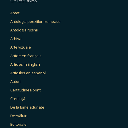
CATEGORIES
Antet
Antologia poeziilor frumoase
Antologia rușinii
Arhiva
Arte vizuale
Article en français
Articles in English
Artículos en español
Autori
Certitudinea print
Credință
De la lume adunate
Dezvăluiri
Editoriale