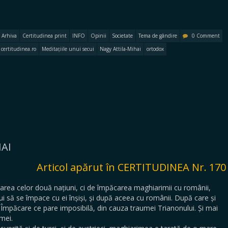
Arhiva
Certitudinea print
INFO
Opinii
Societate
Tema de gândire
0 Comment
certitudinea.ro
Meditațiile unui secui
Nagy Attila-Mihai
ortodox
HAI
Articol apărut în CERTITUDINEA Nr. 170
area celor două națiuni, ci de împăcarea maghiarimii cu românii,
bui să se împace cu ei înșiși, și după aceea cu românii. După care și
 Împăcare ce pare imposibilă, din cauza traumei Trianonului. Și mai
umei.