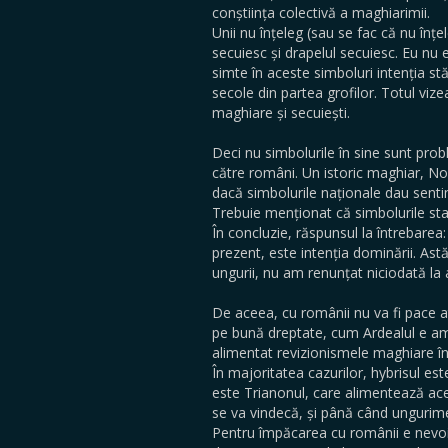
conștiința colectivă a maghiarimii.
Unii nu înțeleg (sau se fac că nu în
secuiesc și drapelul secuiesc. Eu nu
simte în aceste simboluri intenția st
secole din partea grofilor. Totul vize
maghiare și secuiești.
Deci nu simbolurile în sine sunt prob
către români. Un istoric maghiar, No
dacă simbolurile naționale dau senti
Trebuie menționat că simbolurile stat
În concluzie, răspunsul la întrebarea:
prezent, este intenția dominării. Ast
ungurii, nu am renunțat niciodată la
De aceea, cu românii nu va fi pace a
pe bună dreptate, cum Ardealul e am
alimentat revizionismele maghiare în t
În majoritatea cazurilor, hybrisul e
este Trianonul, care alimentează ac
se va vindecă, și până când ungurime
Pentru împăcarea cu românii e nevoi