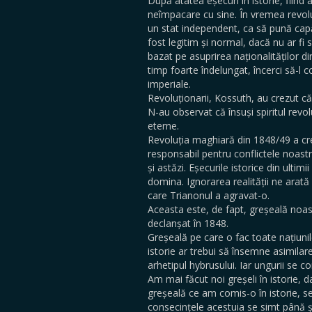
După atâtea eșecuri în istorie, fiind 
neîmpacare cu sine. În vremea revoluț
un stat independent, ca să pună capăt 
fost legitim și normal, dacă nu ar fi s
bazat pe asuprirea naționalităților d
timp foarte îndelungat, încerci să-l 
imperiale.
Revoluționarii, Kossuth, au crezut că 
N-au observat că însuși spiritul rev
eterne.
Revoluția maghiară din 1848/49 a crea
responsabil pentru conflictele noastre
și astăzi. Eșecurile istorice din ult
domina. Ignorarea realității ne arată
care Trianonul a agravat-o.
Aceasta este, de fapt, greșeală noas
declanșat în 1848.
Greșeală pe care o fac toate națiunile
istorie ar trebui să însemne asimilarea
arhetipul hybrusului. Iar ungurii se c
Am mai făcut noi greșeli în istorie, 
greșeală ce am comis-o în istorie, se
consecințele acestuia se simt până și