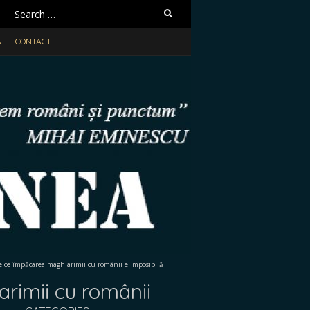
Search
for:
A
CONTACT
ce împăcarea maghiarimii cu românii e imposibilă
imii cu românii