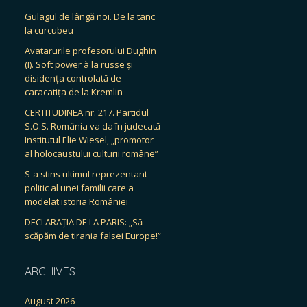
Gulagul de lângă noi. De la tanc
la curcubeu
Avatarurile profesorului Dughin
(I). Soft power à la russe și
disidența controlată de
caracatița de la Kremlin
CERTITUDINEA nr. 217. Partidul
S.O.S. România va da în judecată
Institutul Elie Wiesel, „promotor
al holocaustului culturii române”
S-a stins ultimul reprezentant
politic al unei familii care a
modelat istoria României
DECLARAȚIA DE LA PARIS: „Să
scăpăm de tirania falsei Europe!”
ARCHIVES
August 2026