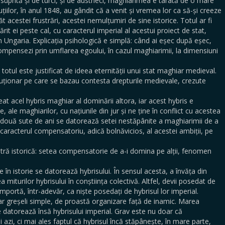
asuprită și de turci, și de austrieci, maghiarimea e tarată de o mare
iilor, în anul 1848, au gândit că a venit și vremea lor ca să-și creeze
acestei frustrări, acestei nemulțumiri de sine istorice. Totul ar fi
ărit ei peste cal, cu caracterul imperial al acestui proiect de stat,
in Ungaria. Explicația psihologică e simplă: când ai eșec după eșec,
compensezi prin umflarea egoului, în cazul maghiarimii, la dimensiuni
totul este justificat de ideea eternității unui stat maghiar medieval.
oluționar pe care se bazau contesta drepturile medievale, crezute
t acel hybris maghiar al dominării altora, iar acest hybris e
, ale maghiarilor, cu națiunile din jur și ne ține în conflict cu acestea
imii două sute de ani se datorează setei nestăpânite a maghiarimii de a
 caracterul compensatoriu, adică bolnăvicios, al acestei ambiții, pe
tră istorică: setea compensatorie de a-i domina pe alții, fenomen
 în istorie se datorează hybrisului. În sensul acesta, a învăța din
 miturilor hybrisului în conștiința colectivă. Altfel, devii posedat de
omportă, într-adevăr, ca niște posedați de hybrisul lor imperial.
dar greșeli simple, de proastă organizare față de inamic. Marea
 datorează însă hybrisului imperial. Grav este nu doar că
 azi, ci mai ales faptul că hybrisul încă stăpânește, în mare parte,