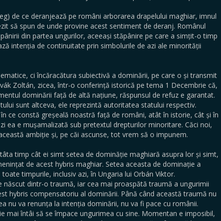
țeleg) de ce deranjează pe români arborarea drapelului maghiar, imnul
 ezit să spun de unde provine acest sentiment de deranj. Românul
ăpânirii din partea ungurilor, aceeași stăpânire pe care a simțit-o timp
ază intenția de continuitate prin simbolurile de azi ale minorității
lematice, ci încăracătura subiectivă a dominării, pe care o și transmit
vák Zoltán, zicea, într-o conferință istorică pe tema 1 Decembrie că,
mentul dominării față de altă națiune, răspunsul de refuz e garantat.
ului sunt altceva, ele reprezintă autoritatea statului respectiv.
 în ce constă greșeală noastră față de români, atât în istorie, cât și în
ăzi ea e mușamalizată sub pretextul drepturilor minoritare. Căci noi,
 această ambiție și, pe căi ascunse, tot vrem să o impunem.
tâta timp cât ei simt setea de dominăție maghiară asupra lor și simt,
enințat de acest hybris maghiar. Setea aceasta de dominație a
oate timpurile, inclusiv azi, în Ungaria lui Orbán Viktor.
ste născut dintr-o traumă, iar cea mai proaspătă traumă a ungurimii
est hybris compensatoriu al dominării. Până când această traumă nu
a nu va renunța la intenția dominării, nu va fi pace cu românii.
e mai întâi să se împace ungurimea cu sine. Momentan e imposibil,