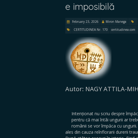
e imposibilă
February 23, 2026
Miron Manega
CERTITUDINEA Nr. 170
certitudinea.com
Autor: NAGY ATTILA-MI
Intenționat nu scriu despre împăc
pentru că mai întâi ungurii ar tre
românii se vor împăca cu ungurii.
ales din cauza reînflorarii durerii tra