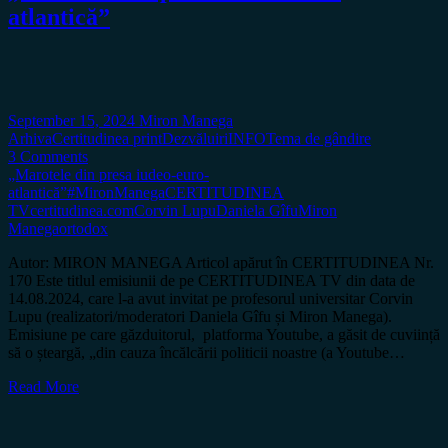
atlantică”
September 15, 2024
Miron Manega
Arhiva
Certitudinea print
Dezvăluiri
INFO
Tema de gândire
3 Comments
„Marotele din presa iudeo-euro-
atlantică”
#MironManega
CERTITUDINEA
TV
certitudinea.com
Corvin Lupu
Daniela Gîfu
Miron
Manega
ortodox
Autor: MIRON MANEGA Articol apărut în CERTITUDINEA Nr.
170 Este titlul emisiunii de pe CERTITUDINEA TV din data de
14.08.2024, care l-a avut invitat pe profesorul universitar Corvin
Lupu (realizatori/moderatori Daniela Gîfu și Miron Manega).
Emisiune pe care găzduitorul, platforma Youtube, a găsit de cuviință
să o șteargă, „din cauza încălcării politicii noastre (a Youtube…
Read More