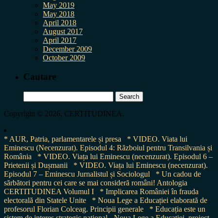
May 2019
May 2018
April 2018
August 2017
April 2017
December 2009
October 2009
Cautare
Search
for:
Copyright © 2026, CERTITUDINEA.
* AUR, Patria, parlamentarele și presa
* VIDEO. Viata lui
Eminescu (Necenzurat). Episodul 4: Războiul pentru Transilvania și
România
* VIDEO. Viața lui Eminescu (necenzurat). Episodul 6 –
Prietenii și Dușmanii
* VIDEO. Viața lui Eminescu (necenzurat).
Episodul 7 – Eminescu Jurnalistul și Sociologul
* Un cadou de
sărbători pentru cei care se mai consideră români! Antologia
CERTITUDINEA Volumul I
* Implicarea României în frauda
electorală din Statele Unite
* Noua Lege a Educației elaborată de
profesorul Florian Colceag. Principii generale
* Educația este un
sistem de interes strategic național - Noua Lege a Educației, proiect