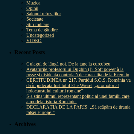
Muzica
Opinii
Salonul refuzaților
Societate
Știri militare
Tema de gândire
Uncategorized
VIDEO
Recent Posts
Gulagul de lângă noi. De la tanc la curcubeu
Avatarurile profesorului Dughin (I). Soft power à la
russe și disidența controlată de caracatița de la Kremlin
CERTITUDINEA nr. 217. Partidul S.O.S. România va
da în judecată Institutul Elie Wiesel, „promotor al
holocaustului culturii române”
S-a stins ultimul reprezentant politic al unei familii care
a modelat istoria României
DECLARAȚIA DE LA PARIS: „Să scăpăm de tirania
falsei Europe!”
Archives