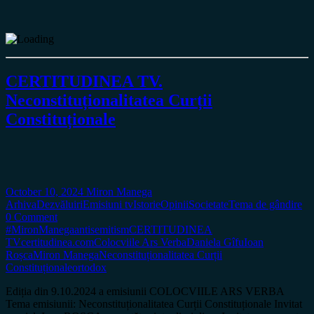
CERTITUDINEA TV.
Neconstituționalitatea Curții
Constituționale
October 10, 2024
Miron Manega
Arhiva
Dezvăluiri
Emisiuni tv
Istorie
Opinii
Societate
Tema de gândire
0 Comment
#MironManega
antisemitism
CERTITUDINEA
TV
certitudinea.com
Colocviile Ars Verba
Daniela Gîfu
Ioan
Roșca
Miron Manega
Neconstituționalitatea Curții
Constituționale
ortodox
Ediția din 9.10.2024 a emisiunii COLOCVIILE ARS VERBA
Tema emisiunii: Neconstituționalitatea Curții Constituționale Invitat