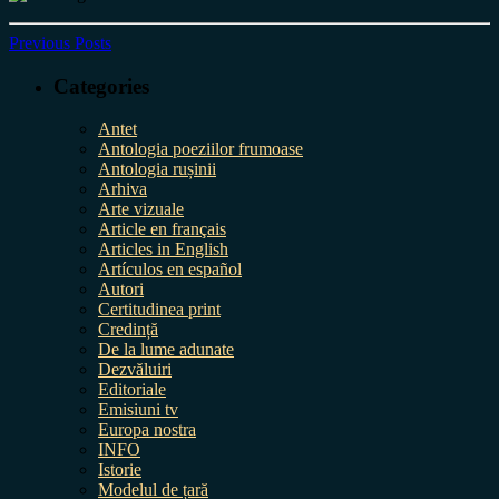
Previous Posts
Categories
Antet
Antologia poeziilor frumoase
Antologia rușinii
Arhiva
Arte vizuale
Article en français
Articles in English
Artículos en español
Autori
Certitudinea print
Credință
De la lume adunate
Dezvăluiri
Editoriale
Emisiuni tv
Europa nostra
INFO
Istorie
Modelul de țară