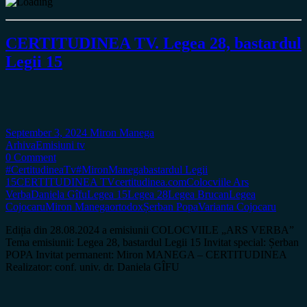
CERTITUDINEA TV. Legea 28, bastardul
Legii 15
September 3, 2024
Miron Manega
Arhiva
Emisiuni tv
0 Comment
#CertitudineaTv
#MironManega
bastardul Legii
15
CERTITUDINEA TV
certitudinea.com
Colocviile Ars
Verba
Daniela Gîfu
Legea 15
Legea 28
Legea Brucan
Legea
Cojocaru
Miron Manega
ortodox
Șerban Popa
Varianta Cojocaru
Ediția din 28.08.2024 a emisiunii COLOCVIILE „ARS VERBA”
Tema emisiunii: Legea 28, bastardul Legii 15 Invitat special: Șerban
POPA Invitat permanent: Miron MANEGA – CERTITUDINEA
Realizator: conf. univ. dr. Daniela GÎFU