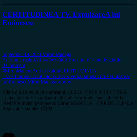
CERTITUDINEA TV. ExpulzareA lui
Eminescu
September 19, 2024
Miron Manega
Antologia rușinii
Arhiva
Dezvăluiri
Emisiuni tv
Tema de gândire
0 Comment
#MironManega
Adrian Naidin
CERTITUDINEA
TV
certitudinea.com
Colocviile Ars Verba
Daniela Gîfu
ExpulzareA
lui Eminescu
Miron Manega
ortodox
Ediția din 18.09.2024 a emisiunii COLOCVIILE ARS VERBA
Tema emisiunii: Expulzarea lui Eminescu Invitat special: Adrian
NAIDIN Invitat permanent: Miron MANEGA – CERTITUDINEA
Realizator: Daniela GÎFU