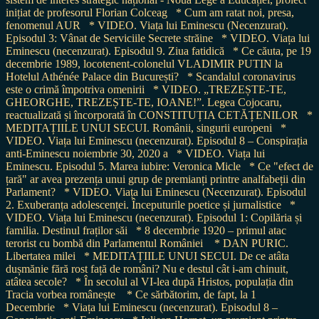
inițiat de profesorul Florian Colceag
* Cum am ratat noi, presa,
fenomenul AUR
* VIDEO. Viața lui Eminescu (Necenzurat).
Episodul 3: Vânat de Serviciile Secrete străine
* VIDEO. Viața lui
Eminescu (necenzurat). Episodul 9. Ziua fatidică
* Ce căuta, pe 19
decembrie 1989, locotenent-colonelul VLADIMIR PUTIN la
Hotelul Athénée Palace din București?
* Scandalul coronavirus
este o crimă împotriva omenirii
* VIDEO. „TREZEȘTE-TE,
GHEORGHE, TREZEȘTE-TE, IOANE!”. Legea Cojocaru,
reactualizată și încorporată în CONSTITUȚIA CETĂȚENILOR
*
MEDITAȚIILE UNUI SECUI. Românii, singurii europeni
*
VIDEO. Viața lui Eminescu (necenzurat). Episodul 8 – Conspirația
anti-Eminescu noiembrie 30, 2020 a
* VIDEO. Viața lui
Eminescu. Episodul 5. Marea iubire: Veronica Micle
* Ce "efect de
țară" ar avea prezența unui grup de premianți printre analfabeții din
Parlament?
* VIDEO. Viața lui Eminescu (Necenzurat). Episodul
2. Exuberanța adolescenței. Începuturile poetice și jurnalistice
*
VIDEO. Viața lui Eminescu (necenzurat). Episodul 1: Copilăria și
familia. Destinul fraților săi
* 8 decembrie 1920 – primul atac
terorist cu bombă din Parlamentul României
* DAN PURIC.
Libertatea milei
* MEDITAȚIILE UNUI SECUI. De ce atâta
dușmănie fără rost față de români? Nu e destul cât i-am chinuit,
atâtea secole?
* În secolul al VI-lea după Hristos, populația din
Tracia vorbea românește
* Ce sărbătorim, de fapt, la 1
Decembrie
* Viața lui Eminescu (necenzurat). Episodul 8 –