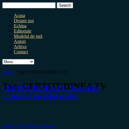
Search
for:
Acasa
Despre noi
Echipa
Editoriale
Modelul de țară
Autori
Arhiva
Contact
Home
/
Tag:
CERTITUDINEA TV
Tag:
CERTITUDINEA TV
CERTITUDINEA TV. Basarabia,
turnesolul eșecului nostru
April 2, 2025
Miron Manega