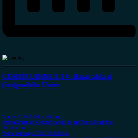
CERTITUDINEA TV. Basarabia și
(im)posibila Unire
March 20, 2025
Miron Manega
Arhiva
Emisiuni tv
Istorie
Modelul de țară
Tema de gândire
0 Comment
#MironManega
CERTITUDINEA