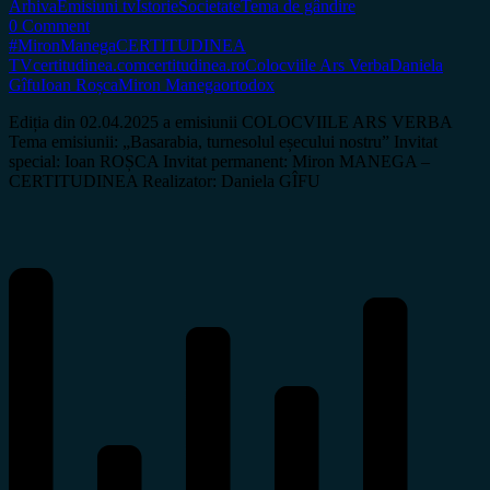
Arhiva
Emisiuni tv
Istorie
Societate
Tema de gândire
0 Comment
#MironManega
CERTITUDINEA
TV
certitudinea.com
certitudinea.ro
Colocviile Ars Verba
Daniela
Gîfu
Ioan Roșca
Miron Manega
ortodox
Ediția din 02.04.2025 a emisiunii COLOCVIILE ARS VERBA
Tema emisiunii: „Basarabia, turnesolul eșecului nostru” Invitat
special: Ioan ROȘCA Invitat permanent: Miron MANEGA –
CERTITUDINEA Realizator: Daniela GÎFU