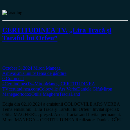
CERTITUDINEA TV. „Lira Tracă și
Taraful lui Orfeu”
October 3, 2024
Miron Manega
Arhiva
Emisiuni tv
Tema de gândire
0 Comment
#CertitudineaTv
#MironManega
CERTITUDINEA
TV
certitudinea.com
Colocviile Ars Verba
Daniela Gîfu
Miron
Manega
ortodox
Otilia Magheru
TraciaLand
Ediția din 02.10.2024 a emisiunii COLOCVIILE ARS VERBA
Tema emisiunii: „Lira Tracă și Taraful lui Orfeu” Invitat special:
Otilia MAGHERU, președ. Asoc. TraciaLand Invitat permanent:
Miron MANEGA – CERTITUDINEA Realizator: Daniela GÎFU