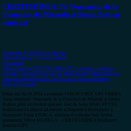
CERTITUDINEA TV. Venezuela, de la
Francisco de Miranda și Simón Bolívar
până azi
September 4, 2024
Miron Manega
Arhiva
Emisiuni tv
Tema de gândire
0 Comment
#MironManega
CERTITUDINEA TV
certitudinea.com
Dana
Stoica
El Libertador
Francisco de Miranda
Miron Manega
Nicolas
Maduro
ortodox
Republica Bolivariană a Venezuelei
Simon
Bolivar
Venezuela
Ediția din 04.09.2024 a emisiunii COLOCVIILE ARS VERBA
Tema emisiunii: Venezuela de la Francisco de Miranda și Simón
Bolívar până azi Invitați speciali: José de Jesús SOJO REYES,
însărcinatul cu afaceri ad-interim al Republicii Bolivariene a
Venezuelei Dana STOICA, asistenta Excelenței Sale Invitat
permanent: Miron MANEGA – CERTITUDINEA Realizator:
Daniela GÎFU