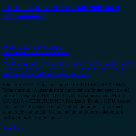
CERTITUDINEA TV. Antisemitism și
antiromânism
August 1, 2024
Miron Manega
Arhiva
Dezvăluiri
Emisiuni tv
Istorie
1 Comment
#CertitudineaTv
#MironManega
Alexandru Amititeloaie
Antisemitism
și antiromânism
CERTITUDINEA TV
certitudinea.com
Colocviile
Ars Verba
Daniela Gîfu
Miron Manega
ortodox
Ediția din 31.07.2024 a emisiunii COLOCVIILE ARS VERBA
Tema emisiunii: Antisemitism și antiromânism Invitat special: conf.
univ. dr. Alexandru AMITITELOAIE Invitat permanent: Miron
MANEGA – CERTITUDINEA Realizator: Daniela GÎFU Această
emisiune tv a fost ștearsă de pe Youtube pe motiv că nu respectă
standardele comunității. Recuperată de unul dintre colaboratorii
noștri, am postat-o direct pe…
Read More