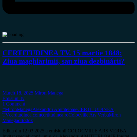
CERTITUDINEA TV. 15 martie 1848:
Ziua maghiarimii, sau ziua dezbinării?
March 18, 2025
Miron Manega
Emisiuni tv
1 Comment
#MironManega
Alexandru Amititeloaie
CERTITUDINEA
TV
certitudinea.com
certitudinea.ro
Colocviile Ars Verba
Miron
Manega
ortodox
Ediția din 12.03.2025 a emisiunii COLOCVIILE ARS VERBA
Invitat special: conf. univ. dr. Alexandru AMITITELOAIE Invitat