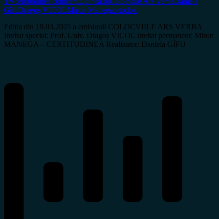
TV
certitudinea.com
certitudinea.ro
Colocviile Ars Verba
Daniela
Gîfu
Dragoș VICOL
Miron Manega
ortodox
Ediția din 19.03.2025 a emisiunii COLOCVIILE ARS VERBA
Invitat special: Prof. Univ. Dragoș VICOL Invitat permanent: Miron
MANEGA – CERTITUDINEA Realizator: Daniela GÎFU