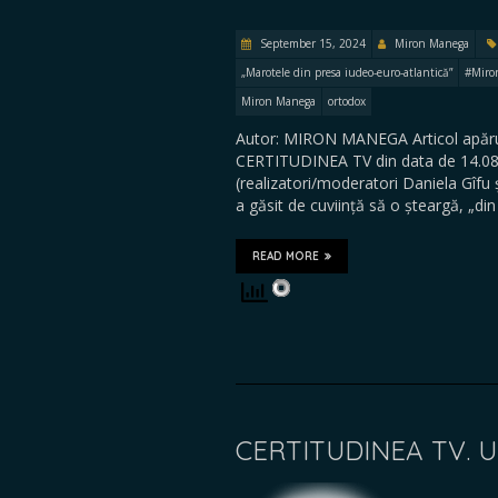
September 15, 2024
Miron Manega
„Marotele din presa iudeo-euro-atlantică”
#Miro
Miron Manega
ortodox
Autor: MIRON MANEGA Articol apărut
CERTITUDINEA TV din data de 14.08.20
(realizatori/moderatori Daniela Gîf
a găsit de cuviință să o șteargă, „din
READ MORE
CERTITUDINEA TV. 