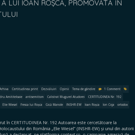
 A LUI IOAN ROȘCA, PROMOVATĂ ÎN
TULUI
Arhiva
Certitudinea print
Dezvăluiri
Opinii
Tema de gândire
1 Comment
dru Amititeloaie
antisemitism
Calistrat Mugurel Atudorei
CERTITUDINEA Nr. 192
Elie Wiesel
Fresca lui Roșca
Gică Manole
INSHR-EW
Ioan Roșca
Ion Coja
ortodox
ut în CERTITUDINEA Nr. 192 Autoarea este cercetătoare la
Holocaustului din România „Elie Wiesel” (INSHR-EW) și unul din autorii
a lună a declanșat, pe platforma context.ro, o campanie agresivă de