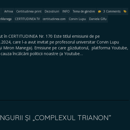
Arhiva
Certitudinea print
Dezvăluiri
INFO
Tema de gândire
3 Comments
nManega
CERTITUDINEA TV
certitudinea.com
Corvin Lupu
Daniela Gîfu
 în CERTITUDINEA Nr. 170 Este titlul emisiunii de pe
24, care l-a avut invitat pe profesorul universitar Corvin Lupu
u și Miron Manega). Emisiune pe care găzduitorul, platforma Youtube,
 cauza încălcării politicii noastre (a Youtube…
UNGURII ȘI „COMPLEXUL TRIANON”