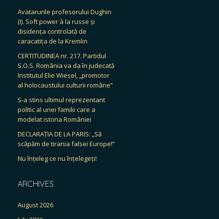
Avatarurile profesorului Dughin
(I). Soft power à la russe și
disidența controlată de
caracatița de la Kremlin
CERTITUDINEA nr. 217. Partidul
S.O.S. România va da în judecată
Institutul Elie Wiesel, „promotor
al holocaustului culturii române”
S-a stins ultimul reprezentant
politic al unei familii care a
modelat istoria României
DECLARAȚIA DE LA PARIS: „Să
scăpăm de tirania falsei Europe!”
Nu înțeleg ce nu înțelegeți!
ARCHIVES
August 2026