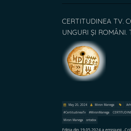
CERTITUDINEA TV. 
UNGURI ȘI ROMÂNI. 
May 20, 2024
Miron Manega
Arh
#CertitudineaTv
#MironManega
CERTITUDIN
Miron Manega
ortodox
Ediția din 19.05.2024 a emisiunii „Co