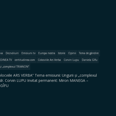
iva
Dezvăluiri
Emisiuni tv
Europa nostra
Istorie
Opinii
Tema de gândire
UDINEA TV
certitudinea.com
Colocviile Ars Verba
Corvin Lupu
Daniela Gîfu
și „complexul TRIANON”
Colocviile ARS VERBA” Tema emisiunii: Ungurii și „complexul
v. dr. Corvin LUPU Invitat permanent: Miron MANEGA –
a GÎFU