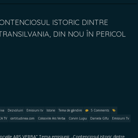
CONTENCIOSUL ISTORIC DINTRE
TRANSILVANIA, DIN NOU ÎN PERICOL
iva
Dezvăluiri
Emisiuni tv
Istorie
Tema de gândire
5 Comments
EA TV
certitudinea.com
Colocviile Ars Verba
Corvin Lupu
Daniela Gîfu
Emisiuni Tv
locviile ARS VERBA” Tema emisiunii: „Contenciosul istoric dintre