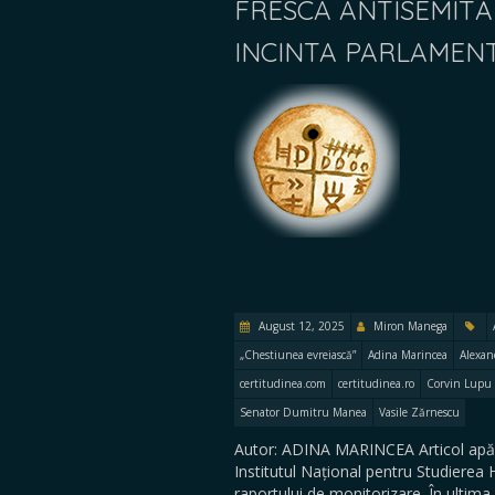
FRESCA ANTISEMITĂ
INCINTA PARLAMEN
August 12, 2025
Miron Manega
„Chestiunea evreiască”
Adina Marincea
Alexan
certitudinea.com
certitudinea.ro
Corvin Lupu
Senator Dumitru Manea
Vasile Zărnescu
Autor: ADINA MARINCEA Articol apăr
Institutul Național pentru Studierea 
raportului de monitorizare. În ultim