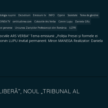
tologia rușinii
Dezvăluiri
Emisiuni tv
INFO
Opinii
Societate
Tema de gândire
DINEA TV
certitudinea.com
Colocviile Ars Verba
Corvin Lupu
Daniela Gîfu
 ei perverse
Uniunea Ziariștilor Profesioniști din România
UZPR
locviile ARS VERBA” Tema emisiunii: „Poliția Presei și formele ei
v. Corvin LUPU Invitat permanent: Miron MANEGA Realizator: Daniela
LIBERĂ”, NOUL „TRIBUNAL AL