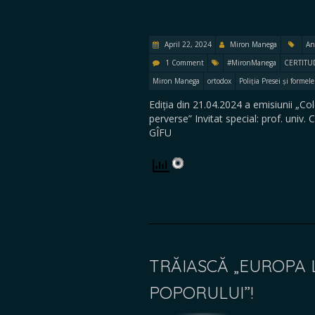
April 22, 2024
Miron Manega
An
1 Comment
#MironManega
CERTITU
Miron Manega
ortodox
Poliția Presei și formele
Ediția din 21.04.2024 a emisiunii „Co
perverse” Invitat special: prof. uni
GÎFU
TRĂIASCĂ „EUROPA 
POPORULUI”!