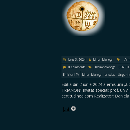
June 3, 2024
Miron Manega
Arh
8 Comments
#MironManega
CERTIT
Emisiuni Tv
Miron Manega
ortodox
Ungurii 
Ediția din 2 iunie 2024 a emisiunii „
TRIANON” Invitat special: prof. uni
certitudinea.com Realizator: Daniel