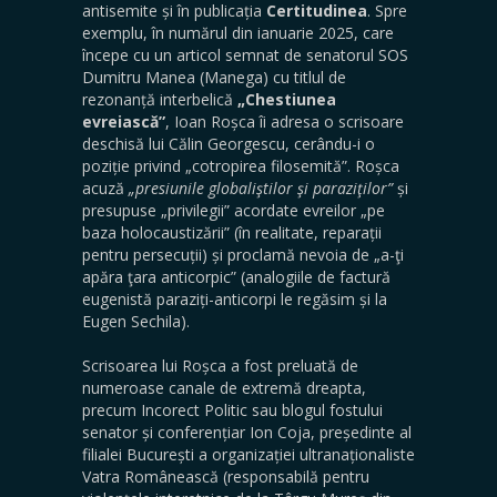
antisemite și în publicația
Certitudinea
. Spre
exemplu, în numărul din ianuarie 2025, care
începe cu un articol semnat de senatorul SOS
Dumitru Manea (Manega) cu titlul de
rezonanță interbelică
„Chestiunea
evreiască”
, Ioan Roșca îi adresa o scrisoare
deschisă lui Călin Georgescu, cerându-i o
poziție privind „cotropirea filosemită”. Roșca
acuză
„presiunile globaliştilor şi paraziţilor”
și
presupuse „privilegii” acordate evreilor „pe
baza holocaustizării” (în realitate, reparații
pentru persecuții) și proclamă nevoia de „a-ţi
apăra ţara anticorpic” (analogiile de factură
eugenistă paraziți-anticorpi le regăsim și la
Eugen Sechila).
Scrisoarea lui Roșca a fost preluată de
numeroase canale de extremă dreapta,
precum Incorect Politic sau blogul fostului
senator și conferențiar Ion Coja, președinte al
filialei București a organizației ultranaționaliste
Vatra Românească (responsabilă pentru