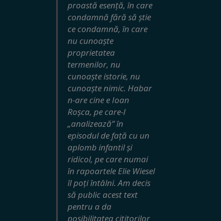
proastă esență, în care
condamnă fără să știe
ce condamnă, în care
nu cunoaște
proprietatea
termenilor, nu
cunoaște istorie, nu
cunoaște nimic. Habar
n-are cine e Ioan
Roșca, pe care-l
„analizează” în
episodul de față cu un
aplomb infantil și
ridicol, pe care numai
în rapoartele Elie Wiesel
îl poți întâlni. Am decis
să public acest text
pentru a da
posibilitatea cititorilor