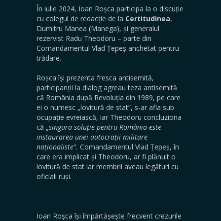
În iulie 2024, Ioan Roșca participa la o discuție
cu colegul de redacție de la
Certitudinea
,
Dumitru Manea (Manega), și generalul
rezervist Radu Theodoru – parte din
Comandamentul Vlad Țepeș anchetat pentru
trădare.
Roșca își prezenta fresca antisemită,
participanții la dialog agreau teza antisemită
că România după Revoluția din 1989, pe care
ei o numesc „lovitură de stat”, s-ar afla sub
ocupație evreiască, iar Theodoru concluziona
că „
singura soluție pentru România este
instaurarea unei autocrații militare
naționaliste”.
Comandamentul Vlad Țepeș, în
care era implicat și Theodoru, ar fi plănuit o
lovitură de stat iar membrii aveau legături cu
oficiali ruși.
Ioan Roșca își împărtășește frecvent crezurile