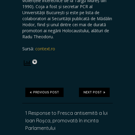
violențele interetnice de la Târgu Mureș din
1990). Coja a fost și secretar PCR al
Universității București și este pe lista de
colaboratori ai Securității publicată de Mădălin
Hodor, fiind și unul dintre cei mai de durată
promotori ai negării Holocaustului, alături de
Radu Theodoru.
Sursă:
context.ro
PREVIOUS POST
NEXT POST
1 Response to Fresca antisemită a lui
Ioan Roșca, promovată în incinta
Parlamentului