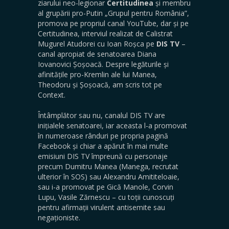
ziarului neo-legionar
Certitudinea
și membru
al grupării pro-Putin „Grupul pentru România”,
promova pe propriul canal YouTube, dar și pe
Certitudinea, interviul realizat de Calistrat
Mugurel Atudorei cu Ioan Roșca pe
DIS TV
–
canal apropiat de senatoarea Diana
Iovanovici Șoșoacă. Despre legăturile și
afinitățile pro-Kremlin ale lui Manea,
Theodoru și Șoșoacă, am scris tot pe
Context.
Întâmplător sau nu, canalul DIS TV are
inițialele senatoarei, iar aceasta l-a promovat
în numeroase rânduri pe propria pagină
Facebook și chiar a apărut în mai multe
emisiuni DIS TV împreună cu personaje
precum Dumitru Manea (Manega, recrutat
ulterior în SOS) sau Alexandru Amititeloaie,
sau i-a promovat pe Gică Manole, Corvin
Lupu, Vasile Zărnescu – cu toții cunoscuți
pentru afirmații virulent antisemite sau
negaționiste.