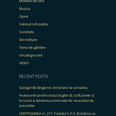
Modelul de țară
Muzica
Opinii
Salonul refuzaților
Societate
Știri militare
Tema de gândire
Uncategorized
VIDEO
RECENT POSTS
Gulagul de lângă noi. De la tanc la curcubeu
Avatarurile profesorului Dughin (I). Soft power à
la russe și disidența controlată de caracatița de
la Kremlin
CERTITUDINEA nr. 217. Partidul S.O.S. România va