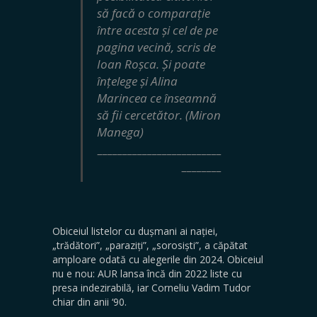
să facă o comparație
între acesta și cel de pe
pagina vecină, scris de
Ioan Roșca. Și poate
înțelege și Alina
Marincea ce înseamnă
să fii cercetător. (Miron
Manega)
_________________________
________
Obiceiul listelor cu dușmani ai nației,
„trădători”, „paraziți”, „sorosiști”, a căpătat
amploare odată cu alegerile din 2024. Obiceiul
nu e nou: AUR lansa încă din 2022 liste cu
presa indezirabilă, iar Corneliu Vadim Tudor
chiar din anii ‘90.