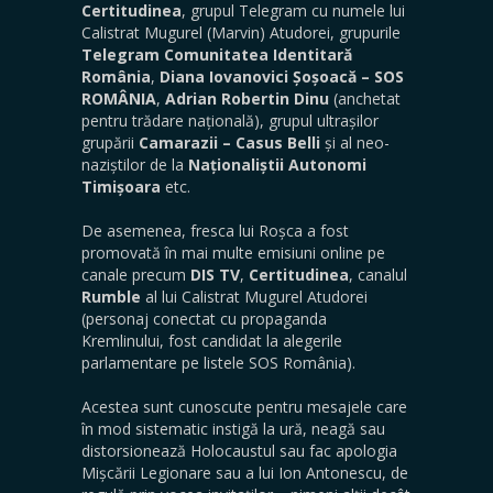
Certitudinea
, grupul Telegram cu numele lui
Calistrat Mugurel (Marvin) Atudorei, grupurile
Telegram Comunitatea Identitară
România
,
Diana Iovanovici Șoșoacă – SOS
ROMÂNIA
,
Adrian Robertin Dinu
(anchetat
pentru trădare națională), grupul ultrașilor
grupării
Camarazii – Casus Belli
și al neo-
naziștilor de la
Naționaliștii Autonomi
Timișoara
etc.
De asemenea, fresca lui Roșca a fost
promovată în mai multe emisiuni online pe
canale precum
DIS TV
,
Certitudinea
, canalul
Rumble
al lui Calistrat Mugurel Atudorei
(personaj conectat cu propaganda
Kremlinului, fost candidat la alegerile
parlamentare pe listele SOS România).
Acestea sunt cunoscute pentru mesajele care
în mod sistematic instigă la ură, neagă sau
distorsionează Holocaustul sau fac apologia
Mișcării Legionare sau a lui Ion Antonescu, de