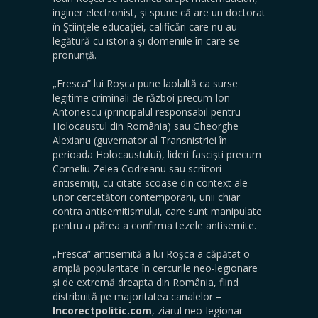
inginer electronist, și spune că are un doctorat
în Ştiinţele educaţiei, calificări care nu au
legătură cu istoria și domeniile în care se
pronunță.
„Fresca” lui Roșca pune laolaltă ca surse
legitime criminali de război precum Ion
Antonescu (principalul responsabil pentru
Holocaustul din România) sau Gheorghe
Alexianu (guvernator al Transnistriei în
perioada Holocaustului), lideri fasciști precum
Corneliu Zelea Codreanu sau scriitori
antisemiți, cu citate scoase din context ale
unor cercetători contemporani, unii chiar
contra antisemitismului, care sunt manipulate
pentru a părea a confirma tezele antisemite.
„Fresca” antisemită a lui Roșca a căpătat o
amplă popularitate în cercurile neo-legionare
și de extremă dreapta din România, fiind
distribuită pe majoritatea canalelor –
Incorectpolitic.com
, ziarul neo-legionar