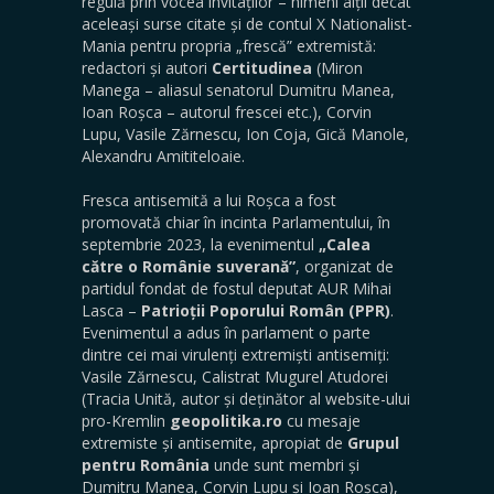
regulă prin vocea invitaților – nimeni alții decât
aceleași surse citate și de contul X Nationalist-
Mania pentru propria „frescă” extremistă:
redactori și autori
Certitudinea
(Miron
Manega – aliasul senatorul Dumitru Manea,
Ioan Roșca – autorul frescei etc.), Corvin
Lupu, Vasile Zărnescu, Ion Coja, Gică Manole,
Alexandru Amititeloaie.
Fresca antisemită a lui Roșca a fost
promovată chiar în incinta Parlamentului, în
septembrie 2023, la evenimentul
„Calea
către o Românie suverană”
, organizat de
partidul fondat de fostul deputat AUR Mihai
Lasca –
Patrioții Poporului Român (PPR)
.
Evenimentul a adus în parlament o parte
dintre cei mai virulenți extremiști antisemiți:
Vasile Zărnescu, Calistrat Mugurel Atudorei
(Tracia Unită, autor și deținător al website-ului
pro-Kremlin
geopolitika.ro
cu mesaje
extremiste și antisemite, apropiat de
Grupul
pentru România
unde sunt membri și
Dumitru Manea, Corvin Lupu și Ioan Roșca),