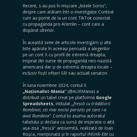
Recent, s-au pus în mișcare „listele Soros”,
despre care arătam într-o investigație Context
cum au pornit de la un cont TikTok conectat
cu propaganda pro-Kremlin – cont care a
dispărut ulterior.
În această serie de articole investigăm și alte
liste apărute în aceeași perioadă a alegerilor
pe un cont X cu profil de extremă dreapta,
inspirat din surse de propagandă neo-nazistă
americană dar și de extremă-dreapta locale –
inclusiv foști ofițeri SRI sau actuali senatori.
În luna noiembrie 2024, contul X
„Naționalist-Mania”
(@AURMania) a
distribuit un tabel creat pe platforma
Google
Spreadsheets
, intitulat
„frescă cu trădătorii
României, cei mai nocivi paraziți pe care i-a
avut România”
. Contul își asuma autoratul
tabelului și declara ca sursă de inspirație o altă
așa-zisă „frescă” antisemită, realizată de Ioan
Roșca, menționată și în raportul INSHR-EW cu