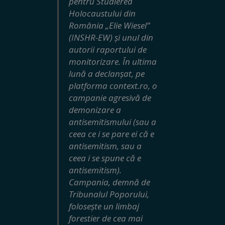
pentru Studierea
Holocaustului din
România „Elie Wiesel”
(INSHR-EW) și unul din
autorii raportului de
monitorizare. În ultima
lună a declanșat, pe
platforma context.ro, o
campanie agresivă de
demonizare a
antisemitismului (sau a
ceea ce i se pare ei că e
antisemitism, sau a
ceea i se spune că e
antisemitism).
Campania, demnă de
Tribunalul Poporului,
folosește un limbaj
forestier de cea mai