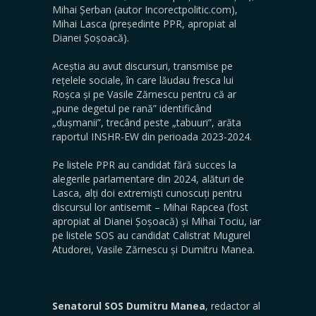
Mihai Șerban (autor Incorectpolitic.com),
Mihai Lasca (președinte PPR, apropiat al
Dianei Șoșoacă).
Aceștia au avut discursuri, transmise pe
rețelele sociale, în care lăudau fresca lui
Roșca și pe Vasile Zărnescu pentru că ar
„pune degetul pe rană” identificând
„dușmanii”, trecând peste „tabuuri”, arăta
raportul INSHR-EW din perioada 2023-2024.
Pe listele PPR au candidat fără succes la
alegerile parlamentare din 2024, alături de
Lasca, alți doi extremiști cunoscuți pentru
discursul lor antisemit – Mihai Rapcea (fost
apropiat al Dianei Șoșoacă) și Mihai Tociu, iar
pe listele SOS au candidat Calistrat Mugurel
Atudorei, Vasile Zărnescu și Dumitru Manea.
Senatorul SOS Dumitru Manea
, redactor al