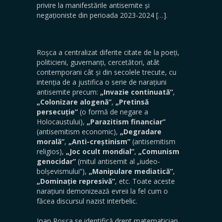
privire la manifestările antisemite și
negaționiste din perioada 2023-2024 […].
Roșca a centralizat diferite citate de la poeți,
politicieni, guvernanți, cercetători, atât
contemporani cât și din secolele trecute, cu
intenția de a justifica o serie de narațiuni
antisemite precum:
„Invazie continuată”
,
„Colonizare alogenă”
,
„Pretinsă
persecuție”
(o formă de negare a
Holocaustului),
„Parazitism financiar”
(antisemitism economic),
„Degradare
morală”
,
„Anti-creștinism”
(antisemitism
religios),
„Joc ocult mondial”
,
„Comunism
genocidar”
(mitul antisemit al „iudeo-
bolșevismului”),
„Manipulare mediatică”
,
„Dominație represivă”
, etc. Toate aceste
narațiuni demonizează evreii la fel cum o
făcea discursul nazist interbelic.
Ioan Roșca se identifică drept matematician,