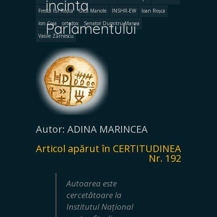
incinta
Fresca lui Roșca
Gică Manole
INSHR-EW
Ioan Roșca
Parlamentului
Ion Coja
ortodox
Senator Dumitru Manea
Vasile Zărnescu
Autor: ADINA MARINCEA
Articol apărut în CERTITUDINEA
Nr. 192
Autoarea este
cercetătoare la
Institutul Național